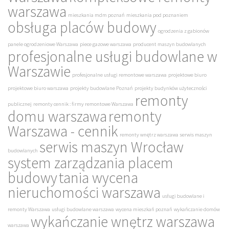
warszawa
mieszkania mdm poznań
mieszkania pod poznaniem
obsługa placów budowy
ogrodzenia z gabionów
panele ogrodzeniowe Warszawa
piece gazowe warszawa
producent maszyn budowlanych
profesjonalne usługi budowlane w
Warszawie
profesjonalne usługi remontowe warszawa
projektowe biuro
projektowe biuro warszawa
projekty budowlane Poznań
projekty budynków użyteczności
remonty
publicznej
remonty cennik : firmy remontowe Warszawa
domu warszawa
remonty
Warszawa - cennik
remonty wnętrz warszawa
serwis maszyn
serwis maszyn Wrocław
budowlanych
system zarządzania placem
budowy
tania wycena
nieruchomości warszawa
usługi budowlane i
remonty Warszawa
usługi budowlane warszawa
wycena mieszkań poznań
wykańczanie domów
wykańczanie wnętrz warszawa
warszawa