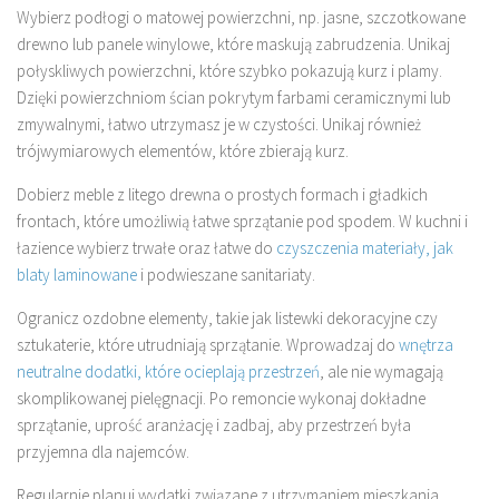
Wybierz podłogi o matowej powierzchni, np. jasne, szczotkowane
drewno lub panele winylowe, które maskują zabrudzenia. Unikaj
połyskliwych powierzchni, które szybko pokazują kurz i plamy.
Dzięki powierzchniom ścian pokrytym farbami ceramicznymi lub
zmywalnymi, łatwo utrzymasz je w czystości. Unikaj również
trójwymiarowych elementów, które zbierają kurz.
Dobierz meble z litego drewna o prostych formach i gładkich
frontach, które umożliwią łatwe sprzątanie pod spodem. W kuchni i
łazience wybierz trwałe oraz łatwe do
czyszczenia materiały, jak
blaty laminowane
i podwieszane sanitariaty.
Ogranicz ozdobne elementy, takie jak listewki dekoracyjne czy
sztukaterie, które utrudniają sprzątanie. Wprowadzaj do
wnętrza
neutralne dodatki, które ocieplają przestrzeń
, ale nie wymagają
skomplikowanej pielęgnacji. Po remoncie wykonaj dokładne
sprzątanie, uprość aranżację i zadbaj, aby przestrzeń była
przyjemna dla najemców.
Regularnie planuj wydatki związane z utrzymaniem mieszkania.