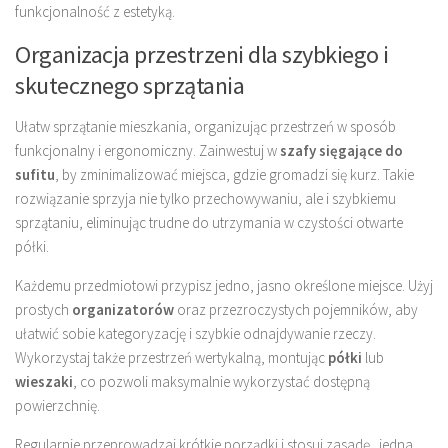
funkcjonalność z estetyką.
Organizacja przestrzeni dla szybkiego i
skutecznego sprzątania
Ułatw sprzątanie mieszkania, organizując przestrzeń w sposób
funkcjonalny i ergonomiczny. Zainwestuj w
szafy sięgające do
sufitu
, by zminimalizować miejsca, gdzie gromadzi się kurz. Takie
rozwiązanie sprzyja nie tylko przechowywaniu, ale i szybkiemu
sprzątaniu, eliminując trudne do utrzymania w czystości otwarte
półki.
Każdemu przedmiotowi przypisz jedno, jasno określone miejsce. Użyj
prostych
organizatorów
oraz przezroczystych pojemników, aby
ułatwić sobie kategoryzację i szybkie odnajdywanie rzeczy.
Wykorzystaj także przestrzeń wertykalną, montując
półki
lub
wieszaki
, co pozwoli maksymalnie wykorzystać dostępną
powierzchnię.
Regularnie przeprowadzaj krótkie porządki i stosuj zasadę „jedna