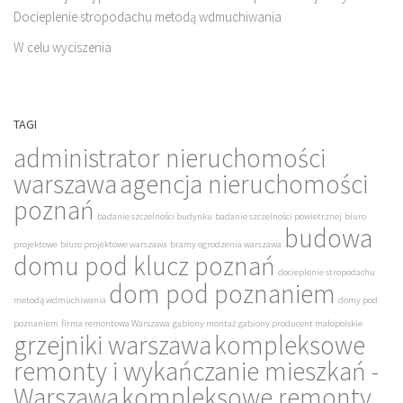
Docieplenie stropodachu metodą wdmuchiwania
W celu wyciszenia
TAGI
administrator nieruchomości
warszawa
agencja nieruchomości
poznań
badanie szczelności budynku
badanie szczelności powietrznej
biuro
budowa
projektowe
biuro projektowe warszawa
bramy ogrodzenia warszawa
domu pod klucz poznań
docieplenie stropodachu
dom pod poznaniem
metodą wdmuchiwania
domy pod
poznaniem
firma remontowa Warszawa
gabiony montaż
gabiony producent małopolskie
grzejniki warszawa
kompleksowe
remonty i wykańczanie mieszkań -
Warszawa
kompleksowe remonty