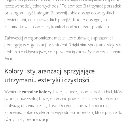
rzecz wchodzi, jedna wychodzi”. To pomoże Ci utrzymać porządek
oraz ograniczyć bałagan. Zapewnij sobie dostęp do wszystkich
powierzchni, unikając wąskich przejść i trudno dostępnych
zakamarków, co zwiększy komfort codziennego sprzątania.
Zainwestuj w ergonomiczne meble, które ułatwiają sprzątanie i
pomagają w organizacji przestrzeni. Dzięki nim, sprzątanie staje się
szybsze i efektywniejsze, co z pewnością zauważysz w codziennym
życiu.
Kolory i styl aranżacji sprzyjające
utrzymaniu estetyki i czystości
Wybierz
neutralne kolory
, takie jak beże, jasne szarości i biel, które
tworzą uniwersalną bazę, optycznie powiększają przestrzeń oraz
ułatwiają utrzymanie czystości. Decydując się na te odcienie,
zapewnisz sobie estetyczne i wygodne środowisko, które pasuje do
różnych stylów aranżacji.