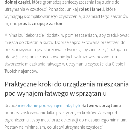
dolnej części
, które gromadzą zanieczyszczenia i są trudne do
utrzymania w czystości. Ponadto, unikaj
rolet i lameli
, które
wymagają skomplikowanego czyszczenia, a zamiast tego zastanów
się nad
prostsze opcje zasłon
.
Minimalizuj dekoracje i dodatki w pomieszczeniach, aby zredukować
miejsca do zbierania kurzu. Dobrze zaprojektowana przestrzeń do
przechowywania jest kluczowa – stwórz ją, by zmniejszyć bałagan i
ułatwić sprzątanie. Zastosowanie tych wskazówek pozwoli na
stworzenie mieszkania łatwego w utrzymaniu czystości dla Ciebie i
Twoich najemców.
Praktyczne kroki do urządzenia mieszkania
pod wynajem łatwego w sprzątaniu
Urządź
mieszkanie pod wynajem, aby było
łatwe w sprzątaniu
poprzez zastosowanie kilku praktycznych kroków. Zacznij od
ograniczenia liczby mebli oraz dekoracji do niezbędnego minimum.
Postaw na minimalizm, co ułatwi utrzymanie czystości.