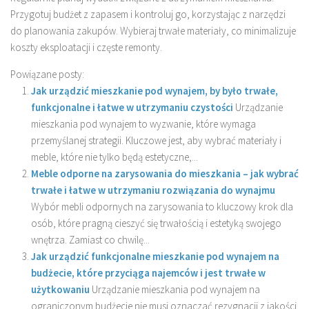
Przygotuj budżet z zapasem i kontroluj go, korzystając z narzędzi
do planowania zakupów. Wybieraj trwałe materiały, co minimalizuje
koszty eksploatacji i częste remonty.
Powiązane posty:
Jak urządzić mieszkanie pod wynajem, by było trwałe,
funkcjonalne i łatwe w utrzymaniu czystości
Urządzanie
mieszkania pod wynajem to wyzwanie, które wymaga
przemyślanej strategii. Kluczowe jest, aby wybrać materiały i
meble, które nie tylko będą estetyczne,...
Meble odporne na zarysowania do mieszkania – jak wybrać
trwałe i łatwe w utrzymaniu rozwiązania do wynajmu
Wybór mebli odpornych na zarysowania to kluczowy krok dla
osób, które pragną cieszyć się trwałością i estetyką swojego
wnętrza. Zamiast co chwilę...
Jak urządzić funkcjonalne mieszkanie pod wynajem na
budżecie, które przyciąga najemców i jest trwałe w
użytkowaniu
Urządzanie mieszkania pod wynajem na
ograniczonym budżecie nie musi oznaczać rezygnacji z jakości