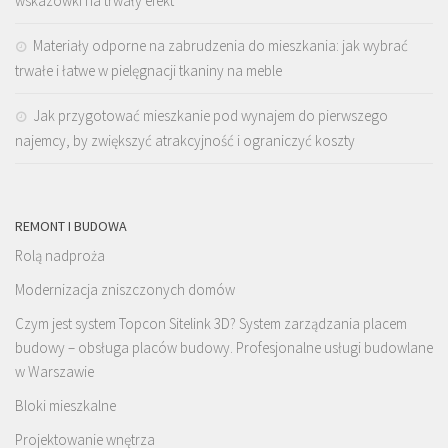
wskazówki na trwały efekt
Materiały odporne na zabrudzenia do mieszkania: jak wybrać
trwałe i łatwe w pielęgnacji tkaniny na meble
Jak przygotować mieszkanie pod wynajem do pierwszego
najemcy, by zwiększyć atrakcyjność i ograniczyć koszty
REMONT I BUDOWA
Rolą nadproża
Modernizacja zniszczonych domów
Czym jest system Topcon Sitelink 3D? System zarządzania placem
budowy – obsługa placów budowy. Profesjonalne usługi budowlane
w Warszawie
Bloki mieszkalne
Projektowanie wnętrza