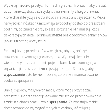
Wybieraj
meble
o prostych formach i gładkich frontach, aby ułatwić
utrzymanie czystości. Zdecyduj się na elementy z litego drewna,
które charakteryzują się trwałością i łatwością w czyszczeniu. Meble
na wysokich nóżkach umożliwiają swobodny dostęp do przestrzeni
pod nimi, co znacznie przyspiesza sprzątanie. Minimalizuj liczbę
dekoracyjnych detali, ponieważ
meble
bez ozdobnych zakamarków
łatwiej utrzymać w czystości.
Redukuj liczbę przedmiotów w wnętrzu, aby ograniczyć
powierzchnie wymagające sprzątania. Wybieraj elementy
wielofunkcyjne z szufladami i pojemnikami, które pomagają w
organizacji przestrzeni i zmniejszają bałagan. Staraj się, aby
wyposażenie
było lekkie i mobilne, co ułatwia manewrowanie
podczas sprzątania.
Unikaj ciężkich, masywnych mebli, które mogą przytłaczać
przestrzeń. Dobrze zaprojektowane miejsce do przechowywania
zmniejsza chaos oraz ułatwia
sprzątanie
. Zainwestuj w meble
dostosowane do wymagań małych mieszkań, które łączą