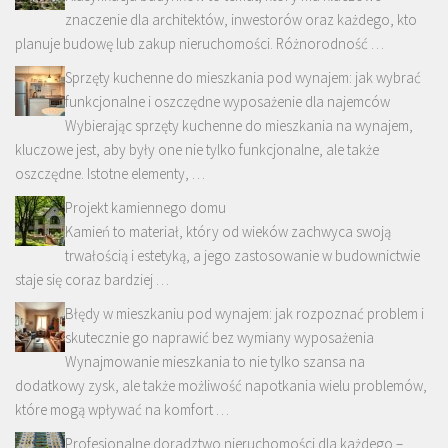
znaczenie dla architektów, inwestorów oraz każdego, kto
planuje budowę lub zakup nieruchomości. Różnorodność …
Sprzęty kuchenne do mieszkania pod wynajem: jak wybrać
funkcjonalne i oszczędne wyposażenie dla najemców
Wybierając sprzęty kuchenne do mieszkania na wynajem,
kluczowe jest, aby były one nie tylko funkcjonalne, ale także
oszczędne. Istotne elementy, …
Projekt kamiennego domu
Kamień to materiał, który od wieków zachwyca swoją
trwałością i estetyką, a jego zastosowanie w budownictwie
staje się coraz bardziej …
Błędy w mieszkaniu pod wynajem: jak rozpoznać problem i
skutecznie go naprawić bez wymiany wyposażenia
Wynajmowanie mieszkania to nie tylko szansa na
dodatkowy zysk, ale także możliwość napotkania wielu problemów,
które mogą wpływać na komfort …
Profesjonalne doradztwo nieruchomości dla każdego –