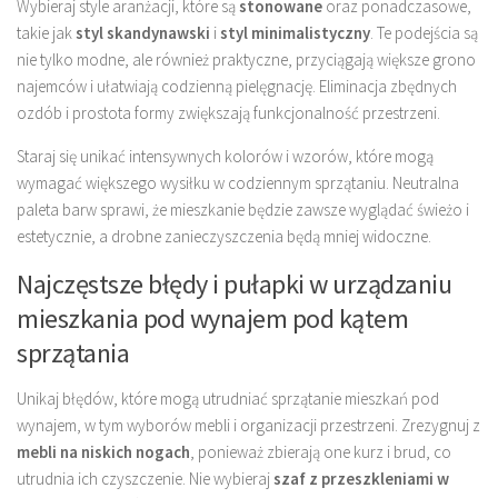
Wybieraj style aranżacji, które są
stonowane
oraz ponadczasowe,
takie jak
styl skandynawski
i
styl minimalistyczny
. Te podejścia są
nie tylko modne, ale również praktyczne, przyciągają większe grono
najemców i ułatwiają codzienną pielęgnację. Eliminacja zbędnych
ozdób i prostota formy zwiększają funkcjonalność przestrzeni.
Staraj się unikać intensywnych kolorów i wzorów, które mogą
wymagać większego wysiłku w codziennym sprzątaniu. Neutralna
paleta barw sprawi, że mieszkanie będzie zawsze wyglądać świeżo i
estetycznie, a drobne zanieczyszczenia będą mniej widoczne.
Najczęstsze błędy i pułapki w urządzaniu
mieszkania pod wynajem pod kątem
sprzątania
Unikaj błędów, które mogą utrudniać sprzątanie mieszkań pod
wynajem, w tym wyborów mebli i organizacji przestrzeni. Zrezygnuj z
mebli na niskich nogach
, ponieważ zbierają one kurz i brud, co
utrudnia ich czyszczenie. Nie wybieraj
szaf z przeszkleniami w