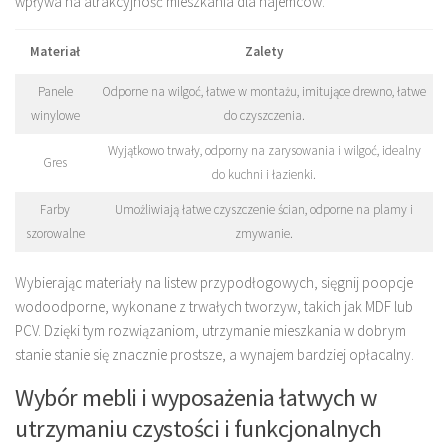
wpływa na atrakcyjność mieszkania dla najemców.
Materiał
Zalety
Panele
Odporne na wilgoć, łatwe w montażu, imitujące drewno, łatwe
winylowe
do czyszczenia.
Wyjątkowo trwały, odporny na zarysowania i wilgoć, idealny
Gres
do kuchni i łazienki.
Farby
Umożliwiają łatwe czyszczenie ścian, odporne na plamy i
szorowalne
zmywanie.
Wybierając materiały na listew przypodłogowych, sięgnij poopcje
wodoodporne, wykonane z trwałych tworzyw, takich jak MDF lub
PCV. Dzięki tym rozwiązaniom, utrzymanie mieszkania w dobrym
stanie stanie się znacznie prostsze, a wynajem bardziej opłacalny.
Wybór mebli i wyposażenia łatwych w
utrzymaniu czystości i funkcjonalnych