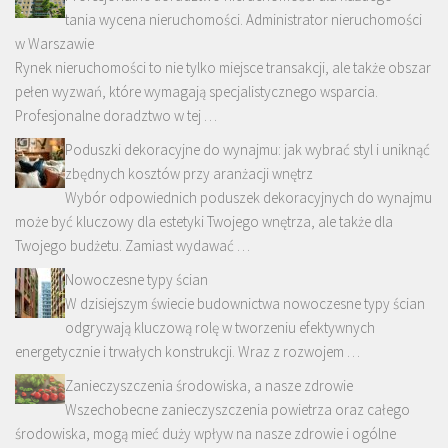
tania wycena nieruchomości. Administrator nieruchomości
w Warszawie
Rynek nieruchomości to nie tylko miejsce transakcji, ale także obszar
pełen wyzwań, które wymagają specjalistycznego wsparcia.
Profesjonalne doradztwo w tej …
Poduszki dekoracyjne do wynajmu: jak wybrać styl i uniknąć
zbędnych kosztów przy aranżacji wnętrz
Wybór odpowiednich poduszek dekoracyjnych do wynajmu
może być kluczowy dla estetyki Twojego wnętrza, ale także dla
Twojego budżetu. Zamiast wydawać …
Nowoczesne typy ścian
W dzisiejszym świecie budownictwa nowoczesne typy ścian
odgrywają kluczową rolę w tworzeniu efektywnych
energetycznie i trwałych konstrukcji. Wraz z rozwojem …
Zanieczyszczenia środowiska, a nasze zdrowie
Wszechobecne zanieczyszczenia powietrza oraz całego
środowiska, mogą mieć duży wpływ na nasze zdrowie i ogólne