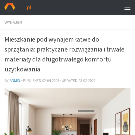
WYNAJEM
Mieszkanie pod wynajem łatwe do
sprzątania: praktyczne rozwiązania i trwałe
materiały dla długotrwałego komfortu
użytkowania
BY
ADMIN
· PUBLISHED
02-04-2026
· UPDATED
23-02-2026