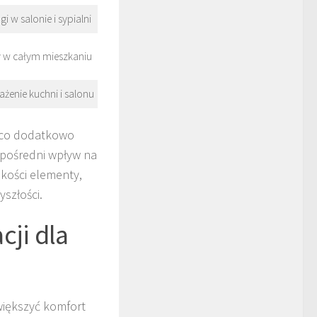
i w salonie i sypialni
y w całym mieszkaniu
żenie kuchni i salonu
, co dodatkowo
zpośredni wpływ na
kości elementy,
szłości.
cji dla
większyć komfort