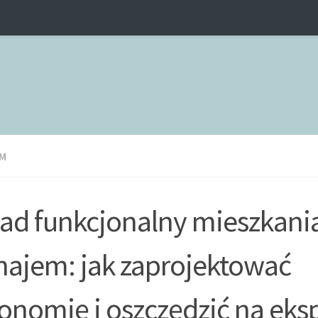
M
ad funkcjonalny mieszkani
ajem: jak zaprojektować
onomię i oszczędzić na eksp