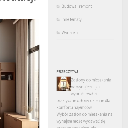
Budowa i remont
Inne tematy
Wynajem
PRZECZYTAJ
Zasłony do mieszkania
na wynajem – jak
wybrać trwałe i
praktyczne osłony okienne dla
komfortu najemców
Wybór zasłon do mieszkania na
wynajem może wydawać się
prostym zadaniem, ale