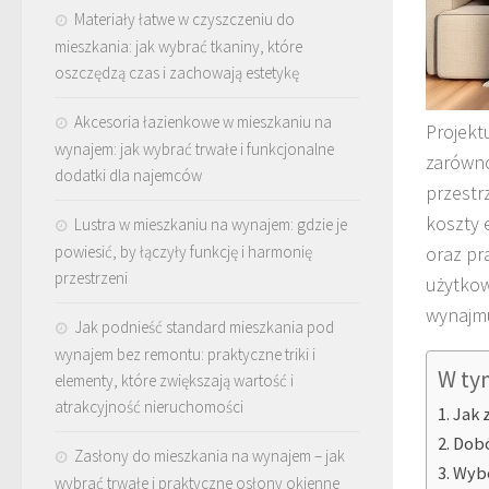
Materiały łatwe w czyszczeniu do
mieszkania: jak wybrać tkaniny, które
oszczędzą czas i zachowają estetykę
Akcesoria łazienkowe w mieszkaniu na
Projekt
wynajem: jak wybrać trwałe i funkcjonalne
zarówno
dodatki dla najemców
przestr
koszty 
Lustra w mieszkaniu na wynajem: gdzie je
powiesić, by łączyły funkcję i harmonię
oraz pr
przestrzeni
użytkow
wynajmu
Jak podnieść standard mieszkania pod
wynajem bez remontu: praktyczne triki i
W ty
elementy, które zwiększają wartość i
atrakcyjność nieruchomości
Jak 
Dobó
Zasłony do mieszkania na wynajem – jak
Wybó
wybrać trwałe i praktyczne osłony okienne