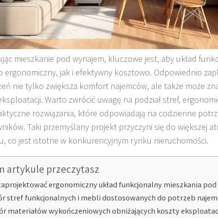
ując mieszkanie pod wynajem, kluczowe jest, aby układ funkc
 ergonomiczny, jak i efektywny kosztowo. Odpowiednio za
zeń nie tylko zwiększa komfort najemców, ale także może zn
eksploatacji. Warto zwrócić uwagę na podział stref, ergonom
aktyczne rozwiązania, które odpowiadają na codzienne potr
ników. Taki przemyślany projekt przyczyni się do większej atr
, co jest istotne w konkurencyjnym rynku nieruchomości.
m artykule przeczytasz
zaprojektować ergonomiczny układ funkcjonalny mieszkania po
r stref funkcjonalnych i mebli dostosowanych do potrzeb naje
r materiałów wykończeniowych obniżających koszty eksploatac