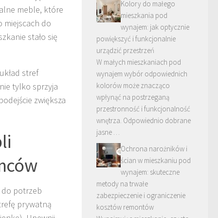
Kolory do małego
alne meble, które
mieszkania pod
o miejscach do
wynajem: jak optycznie
zkanie stało się
powiększyć i funkcjonalnie
urządzić przestrzeń
W małych mieszkaniach pod
układ stref
wynajem wybór odpowiednich
ie tylko sprzyja
kolorów może znacząco
wpłynąć na postrzeganą
podejście zwiększa
przestronność i funkcjonalność
wnętrza. Odpowiednio dobrane
jasne …
li
Ochrona narożników i
emców
ścian w mieszkaniu pod
wynajem: skuteczne
metody na trwałe
 do potrzeb
zabezpieczenie i ograniczenie
strefę prywatną
kosztów remontów
zienkę). Upewnij