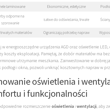
nele laminowane
Ekonomiczne, estetyczne
Podłog
rby odporne na
Łatwe do odświeżania, trwałe
Ścian
szorowanie
 trwałych materiałów
Ograniczają potrzebę napraw
Wyposa
j w energooszczędne urządzenia AGD oraz oświetlenie LED
zy koszty eksploatacji. Pamiętaj, że dobór materiałów ma be
rminowe utrzymanie mieszkania. Zainwestowanie w dobrej ja
ak podłogi i okna, pozwoli uniknąć kosztownych napraw w przy
nowanie oświetlenia i wentyla
fortu i funkcjonalności
odpowiednie rozmieszczenie
oświetlenia
i
wentylacji
, aby z