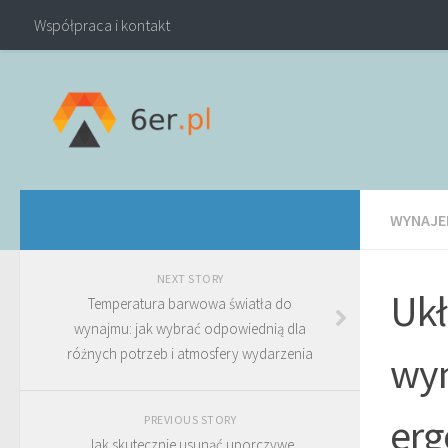
Współpraca i kontakt
WYNAJE
NEXT STORY
Ukł
Temperatura barwowa światła do
wynajmu: jak wybrać odpowiednią dla
różnych potrzeb i atmosfery wydarzenia
wyn
erg
PREVIOUS STORY
Jak skutecznie usunąć uporczywe