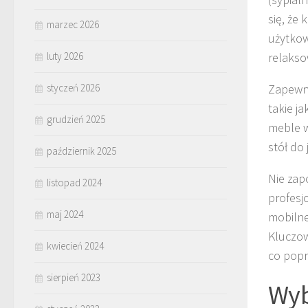
się, że
marzec 2026
użytkow
luty 2026
relakso
styczeń 2026
Zapewni
takie j
grudzień 2025
meble w
stół do
październik 2025
Nie zap
listopad 2024
profesj
maj 2024
mobilne
Kluczow
kwiecień 2024
co popr
sierpień 2023
Wyb