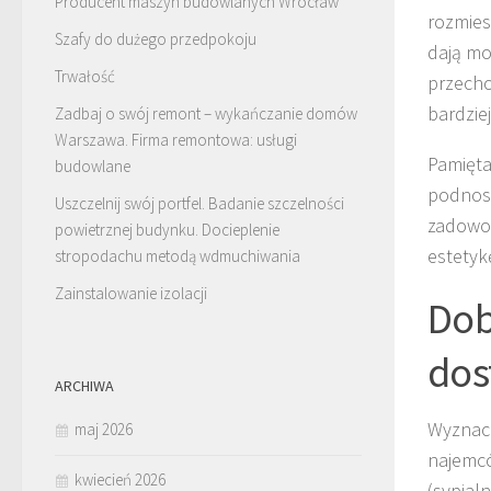
Producent maszyn budowlanych Wrocław
rozmies
Szafy do dużego przedpokoju
dają mo
Trwałość
przecho
bardzie
Zadbaj o swój remont – wykańczanie domów
Warszawa. Firma remontowa: usługi
Pamięta
budowlane
podnosi
Uszczelnij swój portfel. Badanie szczelności
zadowol
powietrznej budynku. Docieplenie
estety
stropodachu metodą wdmuchiwania
Zainstalowanie izolacji
Dob
dos
ARCHIWA
Wyznac
maj 2026
najemcó
kwiecień 2026
(sypial