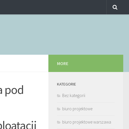
MORE
KATEGORIE
a pod
Bez kategorii
biuro projektowe
loatacji
biuro projektowe warszawa