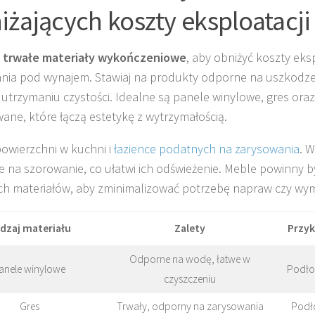
iżających koszty eksploatacji
z
trwałe materiały wykończeniowe
, aby obniżyć koszty eks
nia pod wynajem. Stawiaj na produkty odporne na uszkodze
 utrzymaniu czystości. Idealne są panele winylowe, gres ora
ane, które łączą estetykę z wytrzymałością.
powierzchni w kuchni i
łazience podatnych na zarysowania
. W
 na szorowanie, co ułatwi ich odświeżenie. Meble powinny by
ch materiałów, aby zminimalizować potrzebę napraw czy wym
dzaj materiału
Zalety
Przyk
Odporne na wodę, łatwe w
anele winylowe
Podłog
czyszczeniu
Gres
Trwały, odporny na zarysowania
Podło