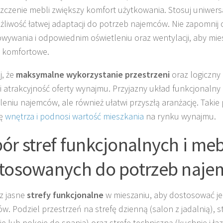
zczenie mebli zwiększy komfort użytkowania. Stosuj uniwers
żliwość łatwej adaptacji do potrzeb najemców. Nie zapomnij 
wywania i odpowiednim oświetleniu oraz wentylacji, aby mies
j komfortowe.
j, że
maksymalne wykorzystanie przestrzeni
oraz logiczny 
 atrakcyjność oferty wynajmu. Przyjazny układ funkcjonalny n
eniu najemców, ale również ułatwi przyszłą aranżację. Takie 
kę
wnętrza i podnosi wartość mieszkania
na rynku wynajmu.
ór stref funkcjonalnych i meb
tosowanych do potrzeb naj
z jasne
strefy funkcjonalne
w mieszaniu, aby dostosować je
w. Podziel przestrzeń na strefę dzienną (salon z jadalnią), 
nie lub pokoje do spania) oraz strefę techniczną (kuchnię i ła