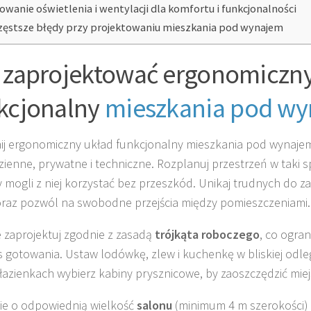
owanie oświetlenia i wentylacji dla komfortu i funkcjonalności
zęstsze błędy przy projektowaniu mieszkania pod wynajem
 zaprojektować ergonomiczny
kcjonalny
mieszkania pod w
j ergonomiczny układ funkcjonalny mieszkania pod wynajem
dzienne, prywatne i techniczne. Rozplanuj przestrzeń w taki 
 mogli z niej korzystać bez przeszkód. Unikaj trudnych do
raz pozwól na swobodne przejścia między pomieszczeniami.
 zaprojektuj zgodnie z zasadą
trójkąta roboczego
, co ogra
 gotowania. Ustaw lodówkę, zlew i kuchenkę w bliskiej odleg
łazienkach wybierz kabiny prysznicowe, by zaoszczędzić miej
e o odpowiednią wielkość
salonu
(minimum 4 m szerokości) 