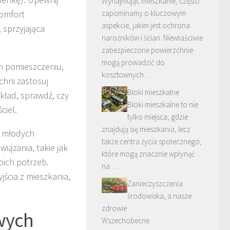
Wynajmując mieszkanie, często
komfort
zapominamy o kluczowym
aspekcie, jakim jest ochrona
 sprzyjająca
narożników i ścian. Niewłaściwie
zabezpieczone powierzchnie
mogą prowadzić do
 pomieszczeniu,
kosztownych …
chni zastosuj
Bloki mieszkalne
ykład, sprawdź, czy
Bloki mieszkalne to nie
ciel.
tylko miejsca, gdzie
znajdują się mieszkania, lecz
o młodych
także centra życia społecznego,
iązania, takie jak
które mogą znacznie wpłynąć
ich potrzeb.
na …
jścia z mieszkania,
Zanieczyszczenia
środowiska, a nasze
zdrowie
wych
Wszechobecne