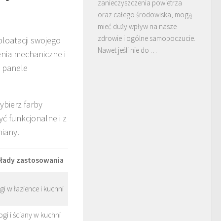
zanieczyszczenia powietrza
oraz całego środowiska, mogą
mieć duży wpływ na nasze
zdrowie i ogólne samopoczucie.
ploatacji swojego
Nawet jeśli nie do …
nia mechaniczne i
z panele
ybierz farby
ć funkcjonalne i z
iany.
łady zastosowania
i w łazience i kuchni
gi i ściany w kuchni