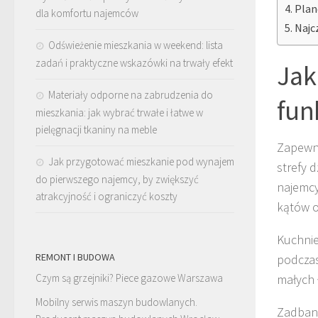
Plan
dla komfortu najemców
Najc
Odświeżenie mieszkania w weekend: lista
zadań i praktyczne wskazówki na trwały efekt
Jak
Materiały odporne na zabrudzenia do
fun
mieszkania: jak wybrać trwałe i łatwe w
pielęgnacji tkaniny na meble
Zapewni
Jak przygotować mieszkanie pod wynajem
strefy 
do pierwszego najemcy, by zwiększyć
najemcy
atrakcyjność i ograniczyć koszty
kątów o
Kuchnie
REMONT I BUDOWA
podczas
Czym są grzejniki? Piece gazowe Warszawa
małych 
Mobilny serwis maszyn budowlanych.
Zadbani