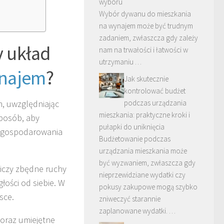
wyboru
Wybór dywanu do mieszkania
na wynajem może być trudnym
zadaniem, zwłaszcza gdy zależy
 układ
nam na trwałości i łatwości w
utrzymaniu …
ynajem
?
Jak skutecznie
kontrolować budżet
, uwzględniając
podczas urządzania
mieszkania: praktyczne kroki i
sposób, aby
pułapki do uniknięcia
 zagospodarowania
Budżetowanie podczas
urządzania mieszkania może
być wyzwaniem, zwłaszcza gdy
niczy zbędne ruchy
nieprzewidziane wydatki czy
łości od siebie. W
pokusy zakupowe mogą szybko
sce.
zniweczyć starannie
zaplanowane wydatki. …
oraz umiejętne