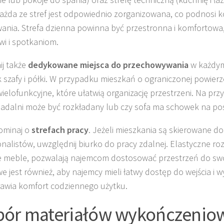
 każda ze stref jest odpowiednio zorganizowana, co podnosi 
ania. Strefa dzienna powinna być przestronna i komfortowa,
wi i spotkaniom.
j także
dedykowane miejsca do przechowywania
w każdym
ak szafy i półki. W przypadku mieszkań o ograniczonej powierz
ielofunkcyjne, które ułatwią organizację przestrzeni. Na prz
 jadalni może być rozkładany lub czy sofa ma schowek na poś
ominaj o
strefach pracy
. Jeżeli mieszkania są skierowane d
onalistów, uwzględnij biurko do pracy zdalnej. Elastyczne rozw
 meble, pozwalają najemcom dostosować przestrzeń do swo
e jest również, aby najemcy mieli łatwy dostęp do wejścia i wy
awia komfort codziennego użytku.
ór materiałów wykończenio