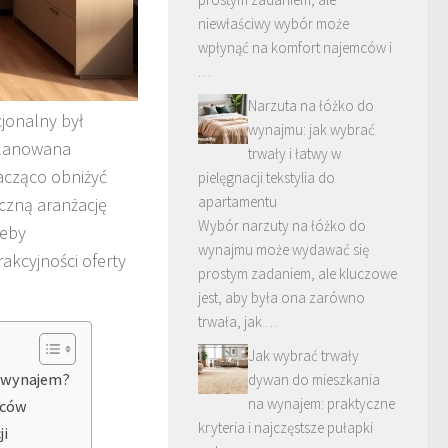
niewłaściwy wybór może
wpłynąć na komfort najemców i
…
Narzuta na łóżko do
jonalny był
wynajmu: jak wybrać
planowana
trwały i łatwy w
acząco obniżyć
pielęgnacji tekstylia do
apartamentu
iczną aranżację
Wybór narzuty na łóżko do
zeby
wynajmu może wydawać się
akcyjności oferty
prostym zadaniem, ale kluczowe
jest, aby była ona zarówno
trwała, jak …
Jak wybrać trwały
d wynajem?
dywan do mieszkania
na wynajem: praktyczne
mców
kryteria i najczęstsze pułapki
ji