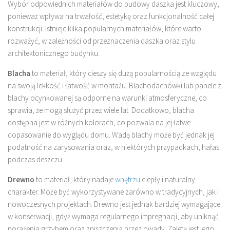
Wybór odpowiednich materiałów do budowy daszka jest kluczowy,
ponieważ wpływa na trwałość, estetykę oraz funkcjonalność całej
konstrukcji. Istnieje kilka popularnych materiałów, które warto
rozważyć, w zależności od przeznaczenia daszka oraz stylu
architektonicznego budynku.
Blacha
to materiał, który cieszy się dużą popularnością ze względu
na swoją lekkość i łatwość w montażu. Blachodachówki lub panele z
blachy ocynkowanej są odporne na warunki atmosferyczne, co
sprawia, że mogą służyć przez wiele lat. Dodatkowo, blacha
dostępna jest w różnych kolorach, co pozwala na jej łatwe
dopasowanie do wyglądu domu. Wadą blachy może być jednak jej
podatność na zarysowania oraz, w niektórych przypadkach, hałas
podczas deszczu.
Drewno
to materiał, który nadaje
wnętrzu
ciepły i naturalny
charakter. Może być wykorzystywane zarówno w tradycyjnych, jak i
nowoczesnych projektach. Drewno jest jednak bardziej wymagające
w konserwacji, gdyż wymaga regularnego impregnacji, aby uniknąć
porażenia grzybem oraz zniszczenia przez owady. Zaletą jest jego