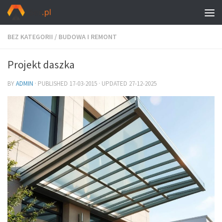
BEZ KATEGORII
/
BUDOWA I REMONT
Projekt daszka
BY
ADMIN
· PUBLISHED
17-03-2015
· UPDATED
27-12-2025