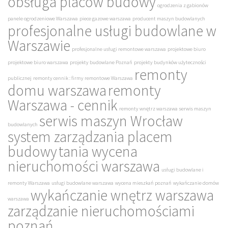
obsługa placów budowy
ogrodzenia z gabionów
panele ogrodzeniowe Warszawa
piece gazowe warszawa
producent maszyn budowlanych
profesjonalne usługi budowlane w
Warszawie
profesjonalne usługi remontowe warszawa
projektowe biuro
projektowe biuro warszawa
projekty budowlane Poznań
projekty budynków użyteczności
remonty
publicznej
remonty cennik : firmy remontowe Warszawa
domu warszawa
remonty
Warszawa - cennik
remonty wnętrz warszawa
serwis maszyn
serwis maszyn Wrocław
budowlanych
system zarządzania placem
budowy
tania wycena
nieruchomości warszawa
usługi budowlane i
remonty Warszawa
usługi budowlane warszawa
wycena mieszkań poznań
wykańczanie domów
wykańczanie wnętrz warszawa
warszawa
zarządzanie nieruchomościami
poznań