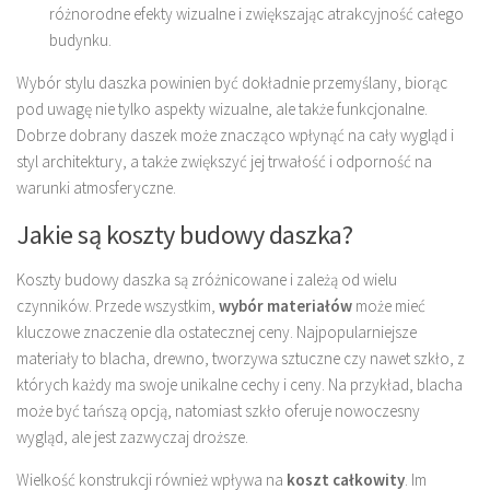
różnorodne efekty wizualne i zwiększając atrakcyjność całego
budynku.
Wybór stylu daszka powinien być dokładnie przemyślany, biorąc
pod uwagę nie tylko aspekty wizualne, ale także funkcjonalne.
Dobrze dobrany daszek może znacząco wpłynąć na cały wygląd i
styl architektury, a także zwiększyć jej trwałość i odporność na
warunki atmosferyczne.
Jakie są koszty budowy daszka?
Koszty budowy daszka są zróżnicowane i zależą od wielu
czynników. Przede wszystkim,
wybór materiałów
może mieć
kluczowe znaczenie dla ostatecznej ceny. Najpopularniejsze
materiały to blacha, drewno, tworzywa sztuczne czy nawet szkło, z
których każdy ma swoje unikalne cechy i ceny. Na przykład, blacha
może być tańszą opcją, natomiast szkło oferuje nowoczesny
wygląd, ale jest zazwyczaj droższe.
Wielkość konstrukcji również wpływa na
koszt całkowity
. Im