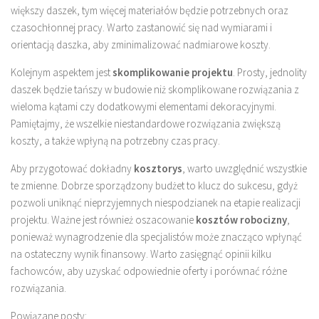
większy daszek, tym więcej materiałów będzie potrzebnych oraz
czasochłonnej pracy. Warto zastanowić się nad wymiarami i
orientacją daszka, aby zminimalizować nadmiarowe koszty.
Kolejnym aspektem jest
skomplikowanie projektu
. Prosty, jednolity
daszek będzie tańszy w budowie niż skomplikowane rozwiązania z
wieloma kątami czy dodatkowymi elementami dekoracyjnymi.
Pamiętajmy, że wszelkie niestandardowe rozwiązania zwiększą
koszty, a także wpłyną na potrzebny czas pracy.
Aby przygotować dokładny
kosztorys
, warto uwzględnić wszystkie
te zmienne. Dobrze sporządzony budżet to klucz do sukcesu, gdyż
pozwoli uniknąć nieprzyjemnych niespodzianek na etapie realizacji
projektu. Ważne jest również oszacowanie
kosztów robocizny
,
ponieważ wynagrodzenie dla specjalistów może znacząco wpłynąć
na ostateczny wynik finansowy. Warto zasięgnąć opinii kilku
fachowców, aby uzyskać odpowiednie oferty i porównać różne
rozwiązania.
Powiązane posty: