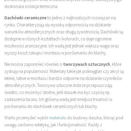
doskonała izolacja termiczna.
Dachówki ceramiczne
to jedno z najtrwalszych rozwiązań na
rynku. Charakteryzują się wysoką odpornością na działanie
warunków atmosferycznych oraz długą żywotnością. Dachówki są
dostępne w różnych kształtach i kolorach, co daje ogromne
możliwości aranżacyjne. Ich wadą jest jednak większa waga oraz
wyższy koszt zakupu i montażu w porównaniu do blachy.
Nie można zapomnieć również o
tworzywach sztucznych
, które
zyskują na popularności. Materiały takie jak poliwęglan czy akryl są
lekkie, łatwe w montażu i bardzo odporne na działanie czynników
atmosferycznych. Tworzywa sztuczne dobrze przepuszczają
światło, co może być istotne, jeśli daszek ma być częścią np.
zadaszenia tarasu. Ich główną wadą jest mniejsza trwałość w
porównaniu do dachówek ceramicznych lub blachy.
Warto przemyśleć wybór
materiału
do budowy daszka, biorąc pod
uwagę zarówno estetykę, jak i funkcjonalność. Każdy z