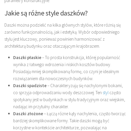
parametry konstrukcyjne.
Jakie są różne style daszków?
Daszki można podzielić na kilka głównych stylów, które różnią się
zarówno funkcjonalnością, jak i estetyką. Wybór odpowiedniego
stylu jest kluczowy, ponieważ powinien harmonizować z
architekturą budynku oraz otaczającym krajobrazem.
Daszki płaskie
– To prosta konstrukcja, której popularność
wynika z łatwego wdrożenia i niskich kosztów budowy.
Posiadają mniej skomplikowaną formę, co czyni je idealnym
rozwiązaniem dla nowoczesnych budynków.
Daszki spadziste
– Charakteryzują się nachylonymi bokami,
co sprzyja odprowadzaniu wody deszczowej. Ten
styl
często
spotykany jest w budynkach w stylu tradycyjnym oraz wiejskim,
nadając im przytulny charakter.
Daszki złożone
– Łączą różne kąty nachylenia, często tworząc
bardziej skomplikowane formy. Takie daszki mogą być
korzystne w kontekście architekturze, pozwalając na