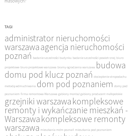
masowych?
TAGI
administrator nieruchomości
warszawa
agencja nieruchomości
poznań
badanie szczelności budynku
badanie szczelności powietrznej
biuro
budowa
projektowe
biuro projektowe warszawa
bramy ogrodzenia warszawa
domu pod klucz poznań
docieplenie stropodachu
dom pod poznaniem
metodą wdmuchiwania
domy pod
poznaniem
firma remontowa Warszawa
gabiony montaż
gabiony producent małopolskie
grzejniki warszawa
kompleksowe
remonty i wykańczanie mieszkań -
Warszawa
kompleksowe remonty
warszawa
mieszkania mdm poznań
mieszkania pod poznaniem