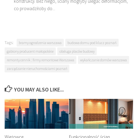
konstrukcji. Bez niego, ściany mogłyby ulegać deformacjom,
co prowadziłoby do...
Tags:
bramy ogrodzenia warszawa
budowa domu pod klucz poznań
gabiony producent małopolskie
obsługa placów budowy
remonty cennik : firmy remontowe Warszawa
wykańczanie domów warszawa
zarządzanie nieruchomościami poznań
YOU MAY ALSO LIKE...
Wieżowce
Funkcjonalność ścian