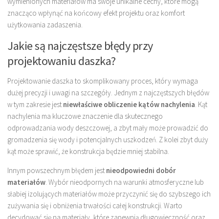
wymienionych materiałów ma swoje unikalne cechy, które mogą
znacząco wpłynąć na końcowy efekt projektu oraz komfort
użytkowania zadaszenia.
Jakie są najczęstsze błędy przy
projektowaniu daszka?
Projektowanie daszka to skomplikowany proces, który wymaga
dużej precyzji i uwagi na szczegóły. Jednym z najczęstszych błędów
w tym zakresie jest
niewłaściwe obliczenie kątów nachylenia
. Kąt
nachylenia ma kluczowe znaczenie dla skutecznego
odprowadzania wody deszczowej, a zbyt mały może prowadzić do
gromadzenia się wody i potencjalnych uszkodzeń. Z kolei zbyt duży
kąt może sprawić, że konstrukcja będzie mniej stabilna.
Innym powszechnym błędem jest
nieodpowiedni dobór
materiałów
. Wybór nieodpornych na warunki atmosferyczne lub
słabiej izolujących materiałów może przyczynić się do szybszego ich
zużywania się i obniżenia trwałości całej konstrukcji. Warto
decydować się na materiały, które zapewnią długowieczność oraz