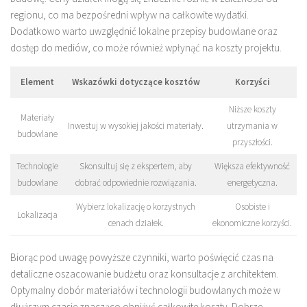
regionu, co ma bezpośredni wpływ na całkowite wydatki.
Dodatkowo warto uwzględnić lokalne przepisy budowlane oraz
dostęp do mediów, co może również wpłynąć na koszty projektu.
Element
Wskazówki dotyczące kosztów
Korzyści
Niższe koszty
Materiały
Inwestuj w wysokiej jakości materiały.
utrzymania w
budowlane
przyszłości.
Technologie
Skonsultuj się z ekspertem, aby
Większa efektywność
budowlane
dobrać odpowiednie rozwiązania.
energetyczna.
Wybierz lokalizację o korzystnych
Osobiste i
Lokalizacja
cenach działek.
ekonomiczne korzyści.
Biorąc pod uwagę powyższe czynniki, warto poświęcić czas na
detaliczne oszacowanie budżetu oraz konsultacje z architektem.
Optymalny dobór materiałów i technologii budowlanych może w
dłuższym czasie znacząco obniżyć całkowite koszty. Dobrze