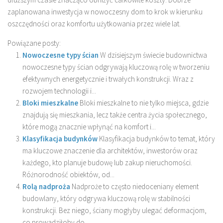
zaplanowana inwestycja w nowoczesny dom to krok w kierunku
oszczędności oraz komfortu użytkowania przez wiele lat.
Powiązane posty:
Nowoczesne typy ścian
W dzisiejszym świecie budownictwa
nowoczesne typy ścian odgrywają kluczową rolę w tworzeniu
efektywnych energetycznie i trwałych konstrukcji. Wraz z
rozwojem technologii i...
Bloki mieszkalne
Bloki mieszkalne to nie tylko miejsca, gdzie
znajdują się mieszkania, lecz także centra życia społecznego,
które mogą znacznie wpłynąć na komfort i...
Klasyfikacja budynków
Klasyfikacja budynków to temat, który
ma kluczowe znaczenie dla architektów, inwestorów oraz
każdego, kto planuje budowę lub zakup nieruchomości.
Różnorodność obiektów, od...
Rolą nadproża
Nadproże to często niedoceniany element
budowlany, który odgrywa kluczową rolę w stabilności
konstrukcji. Bez niego, ściany mogłyby ulegać deformacjom,
co prowadziłoby do...