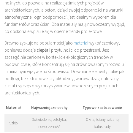
nośnych, co pozwala na realizację śmiałych projektów
architektonicznych, a beton, dzięki swojej odporności na warunki
atmosferyczne i ognioodporności, jest idealnym wyborem dla
fundamentów oraz ścian. Oba materiały mają nowoczesny wygląd,
co doskonale wpisuje się w obecne trendy projektowe.
Drewno zyskuje na popularności jako
materiał
wykończeniowy,
ponieważ dodaje
ciepła
i przytulności do przestrzeni. Jest
szczególnie cenione w kontekście ekologicznych trendów w
budownictwie, które koncentrują się na zrównoważonym rozwoju i
minimalnym wpływie na środowisko. Drewniane elementy, takie jak
podłogi, belki stropowe czy okładziny, wprowadzają naturalny
klimat i są często wykorzystywane w nowoczesnych projektach
architektonicznych.
Materiał
Najważniejsze cechy
Typowe zastosowanie
Doświetlenie, estetyka,
Okna, ściany szklane,
Szkło
nowoczesność
balustrady