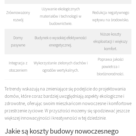
Używanie ekologicznych
Zrównoważony
Redukcja negatywnego
materiałów i technologii w
rozwój
wpływu na środowisko.
budownictwie.
Niższe koszty
Domy
Budynek o wysokiej efektywności
eksploatacji i większy
pasywne
energetycznej.
komfort.
Poprawa jakości
Integracja z
Wykorzystanie zielonych dachów i
powietrza i
otoczeniem
ogrodów wertykalnych.
bioróżnorodności.
Te trendy wskazują na zmieniające się podejście do projektowania
domów, które coraz bardziej uwzględniają aspekty ekologiczne i
zdrowotne, oferując swoim mieszkańcom nowoczesne i komfortowe
przestrzenie życiowe. W przyszłości możemy się spodziewać jeszcze
większej innowacyjności i kreatywności w tej dziedzinie.
Jakie są koszty budowy nowoczesnego