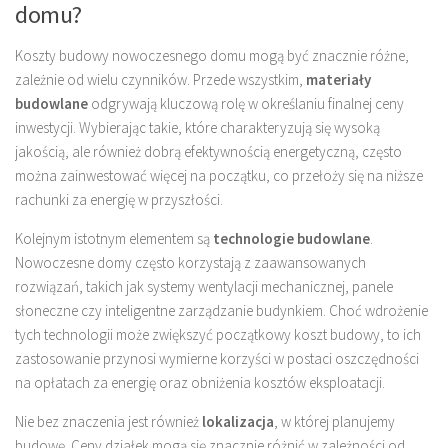
domu?
Koszty budowy nowoczesnego domu mogą być znacznie różne,
zależnie od wielu czynników. Przede wszystkim,
materiały
budowlane
odgrywają kluczową rolę w określaniu finalnej ceny
inwestycji. Wybierając takie, które charakteryzują się wysoką
jakością, ale również dobrą efektywnością energetyczną, często
można zainwestować więcej na początku, co przełoży się na niższe
rachunki za energię w przyszłości.
Kolejnym istotnym elementem są
technologie budowlane
.
Nowoczesne domy często korzystają z zaawansowanych
rozwiązań, takich jak systemy wentylacji mechanicznej, panele
słoneczne czy inteligentne zarządzanie budynkiem. Choć wdrożenie
tych technologii może zwiększyć początkowy koszt budowy, to ich
zastosowanie przynosi wymierne korzyści w postaci oszczędności
na opłatach za energię oraz obniżenia kosztów eksploatacji.
Nie bez znaczenia jest również
lokalizacja
, w której planujemy
budowę. Ceny działek mogą się znacznie różnić w zależności od