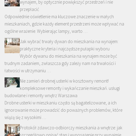
wynajem, by optycznie powiększyć przestrzeń i nie
przepłacić
Odpowiednie oświetlenie ma kluczowe znaczenie w małych
mieszkaniach, gdzie każdy element przestrzeni może wpływać na
ogólne wrażenie. Wybierając lampy, warto …
Jak wybrać trwały dywan do mieszkania na wynajem:
praktyczne kryteria i najczęstsze pułapki wyboru
Wybór dywanu do mieszkania na wynajem może być
trudnym zadaniem, zwłaszcza gdy zależy nam na trwałości i
łatwości w utrzymaniu …
Nie zamień drobnej usterki w kosztowny remont!
kompleksowe remonty i wykańczanie mieszkań. usługi
budowlane i remonty wnętrz Warszawa
Drobne usterki w mieszkaniu często są bagatelizowane, a ich
ignorowanie może prowadzić do poważnych problemów, które
wiążą się z wysokimi …
Protokół zdawczo-odbiorczy mieszkania a wnętrze: jak
szczegółowo opisać stan i wyposażenie przy wynajmie