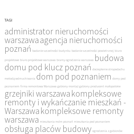
TAGI
administrator nieruchomości
warszawa
agencja nieruchomości
poznań
badanie szczelności budynku
badanie szczelności powietrznej
biuro
budowa
projektowe
biuro projektowe warszawa
bramy ogrodzenia warszawa
domu pod klucz poznań
docieplenie stropodachu
dom pod poznaniem
metodą wdmuchiwania
domy pod
poznaniem
firma remontowa Warszawa
gabiony montaż
gabiony producent małopolskie
grzejniki warszawa
kompleksowe
remonty i wykańczanie mieszkań -
Warszawa
kompleksowe remonty
warszawa
mieszkania mdm poznań
mieszkania pod poznaniem
obsługa placów budowy
ogrodzenia z gabionów