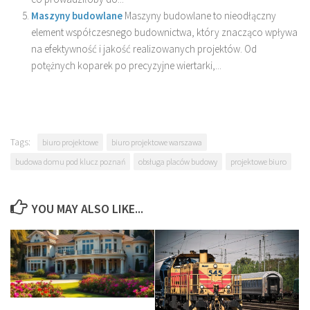
Maszyny budowlane
Maszyny budowlane to nieodłączny
element współczesnego budownictwa, który znacząco wpływa
na efektywność i jakość realizowanych projektów. Od
potężnych koparek po precyzyjne wiertarki,...
Tags:
biuro projektowe
biuro projektowe warszawa
budowa domu pod klucz poznań
obsługa placów budowy
projektowe biuro
YOU MAY ALSO LIKE...