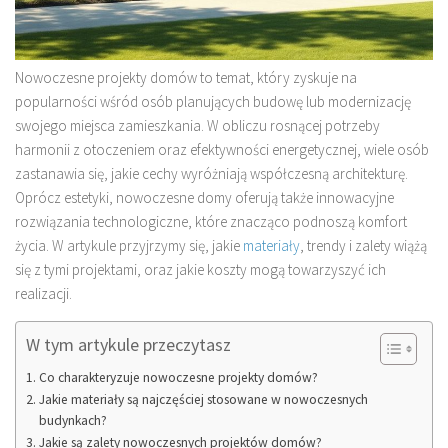
Nowoczesne projekty domów to temat, który zyskuje na
popularności wśród osób planujących budowę lub modernizację
swojego miejsca zamieszkania. W obliczu rosnącej potrzeby
harmonii z otoczeniem oraz efektywności energetycznej, wiele osób
zastanawia się, jakie cechy wyróżniają współczesną architekturę.
Oprócz estetyki, nowoczesne domy oferują także innowacyjne
rozwiązania technologiczne, które znacząco podnoszą komfort
życia. W artykule przyjrzymy się, jakie
materiały
, trendy i zalety wiążą
się z tymi projektami, oraz jakie koszty mogą towarzyszyć ich
realizacji.
W tym artykule przeczytasz
Co charakteryzuje nowoczesne projekty domów?
Jakie materiały są najczęściej stosowane w nowoczesnych
budynkach?
Jakie są zalety nowoczesnych projektów domów?