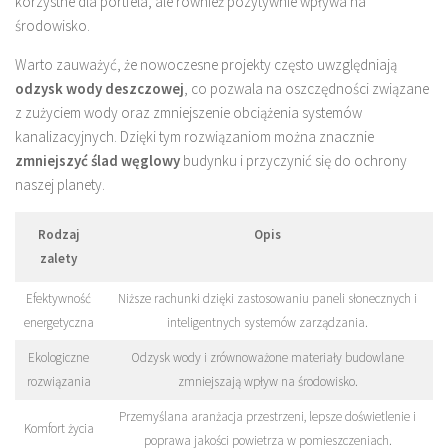
korzystne dla portfela, ale również pozytywnie wpływa na
środowisko.
Warto zauważyć, że nowoczesne projekty często uwzględniają
odzysk wody deszczowej
, co pozwala na oszczędności związane
z zużyciem wody oraz zmniejszenie obciążenia systemów
kanalizacyjnych. Dzięki tym rozwiązaniom można znacznie
zmniejszyć ślad węglowy
budynku i przyczynić się do ochrony
naszej planety.
Rodzaj
Opis
zalety
Efektywność
Niższe rachunki dzięki zastosowaniu paneli słonecznych i
energetyczna
inteligentnych systemów zarządzania.
Ekologiczne
Odzysk wody i zrównoważone materiały budowlane
rozwiązania
zmniejszają wpływ na środowisko.
Przemyślana aranżacja przestrzeni, lepsze doświetlenie i
Komfort życia
poprawa jakości powietrza w pomieszczeniach.