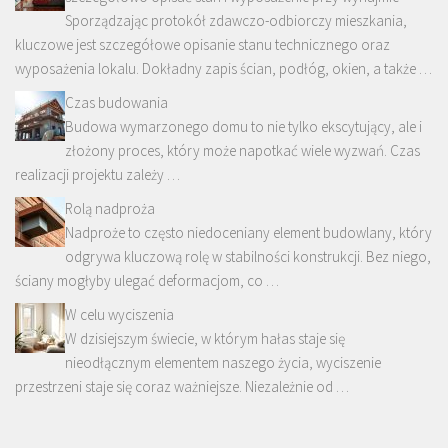
Sporządzając protokół zdawczo-odbiorczy mieszkania,
kluczowe jest szczegółowe opisanie stanu technicznego oraz
wyposażenia lokalu. Dokładny zapis ścian, podłóg, okien, a także …
Czas budowania
Budowa wymarzonego domu to nie tylko ekscytujący, ale i
złożony proces, który może napotkać wiele wyzwań. Czas
realizacji projektu zależy …
Rolą nadproża
Nadproże to często niedoceniany element budowlany, który
odgrywa kluczową rolę w stabilności konstrukcji. Bez niego,
ściany mogłyby ulegać deformacjom, co …
W celu wyciszenia
W dzisiejszym świecie, w którym hałas staje się
nieodłącznym elementem naszego życia, wyciszenie
przestrzeni staje się coraz ważniejsze. Niezależnie od …