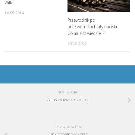
Wille
14-05-2014
Przewodnik po
przetwornikach siły nacisku:
Co musisz wiedzieć?
20-10-2025
NEXT STORY
Zainstalowanie izolacji
PREVIOUS STORY
Funkcjonalność ścian