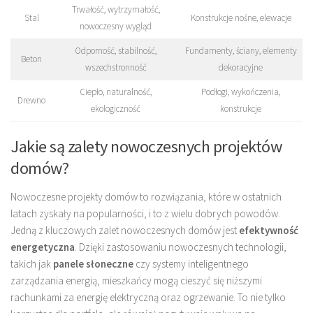
Trwałość, wytrzymałość,
Stal
Konstrukcje nośne, elewacje
nowoczesny wygląd
Odporność, stabilność,
Fundamenty, ściany, elementy
Beton
wszechstronność
dekoracyjne
Ciepło, naturalność,
Podłogi, wykończenia,
Drewno
ekologiczność
konstrukcje
Jakie są zalety nowoczesnych projektów
domów?
Nowoczesne projekty domów to rozwiązania, które w ostatnich
latach zyskały na popularności, i to z wielu dobrych powodów.
Jedną z kluczowych zalet nowoczesnych domów jest
efektywność
energetyczna
. Dzięki zastosowaniu nowoczesnych technologii,
takich jak
panele słoneczne
czy systemy inteligentnego
zarządzania energią, mieszkańcy mogą cieszyć się niższymi
rachunkami za energię elektryczną oraz ogrzewanie. To nie tylko