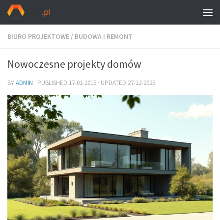
BIURO PROJEKTOWE
/
BUDOWA I REMONT
Nowoczesne projekty domów
BY
ADMIN
· PUBLISHED
17-01-2015
· UPDATED
27-12-2025