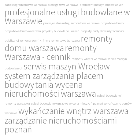
panele ogrodzeniowe Warszawa
piece gazowe warszawa
producent maszyn budowlanych
profesjonalne usługi budowlane w
Warszawie
profesjonalne usługi remontowe warszawa
projektowe biuro
projektowe biuro warszawa
projekty budowlane Poznań
projekty budynków użyteczności
remonty
publicznej
remonty cennik : firmy remontowe Warszawa
domu warszawa
remonty
Warszawa - cennik
remonty wnętrz warszawa
serwis maszyn
serwis maszyn Wrocław
budowlanych
system zarządzania placem
budowy
tania wycena
nieruchomości warszawa
usługi budowlane i
remonty Warszawa
usługi budowlane warszawa
wycena mieszkań poznań
wykańczanie domów
wykańczanie wnętrz warszawa
warszawa
zarządzanie nieruchomościami
poznań