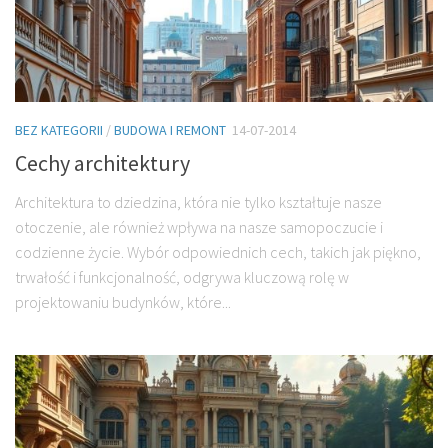
BEZ KATEGORII
/
BUDOWA I REMONT
14-07-2014
Cechy architektury
Architektura to dziedzina, która nie tylko kształtuje nasze
otoczenie, ale również wpływa na nasze samopoczucie i
codzienne życie. Wybór odpowiednich cech, takich jak piękno,
trwałość i funkcjonalność, odgrywa kluczową rolę w
projektowaniu budynków, które...