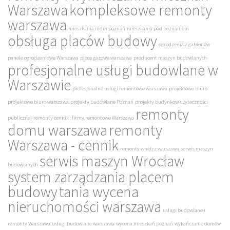
Warszawa
kompleksowe remonty
warszawa
mieszkania mdm poznań
mieszkania pod poznaniem
obsługa placów budowy
ogrodzenia z gabionów
panele ogrodzeniowe Warszawa
piece gazowe warszawa
producent maszyn budowlanych
profesjonalne usługi budowlane w
Warszawie
profesjonalne usługi remontowe warszawa
projektowe biuro
projektowe biuro warszawa
projekty budowlane Poznań
projekty budynków użyteczności
remonty
publicznej
remonty cennik : firmy remontowe Warszawa
domu warszawa
remonty
Warszawa - cennik
remonty wnętrz warszawa
serwis maszyn
serwis maszyn Wrocław
budowlanych
system zarządzania placem
budowy
tania wycena
nieruchomości warszawa
usługi budowlane i
remonty Warszawa
usługi budowlane warszawa
wycena mieszkań poznań
wykańczanie domów