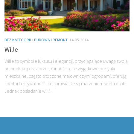
BEZ KATEGORII
/
BUDOWA I REMONT
14-05-2014
Wille
Wille to symbole luksusu i elegancji, przyciągające uwagę swoją
architekturą oraz przestronnością. Te wyjątkowe budynki
mieszkalne, często otoczone malowniczymi ogrodami, oferują
komfort i prywatność, co sprawia, że są marzeniem wielu osób.
Jednak posiadanie willi...