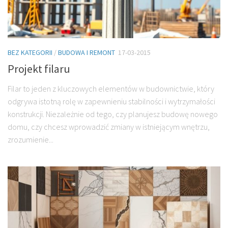
BEZ KATEGORII
/
BUDOWA I REMONT
17-03-2015
Projekt filaru
Filar to jeden z kluczowych elementów w budownictwie, który
odgrywa istotną rolę w zapewnieniu stabilności i wytrzymałości
konstrukcji. Niezależnie od tego, czy planujesz budowę nowego
domu, czy chcesz wprowadzić zmiany w istniejącym wnętrzu,
zrozumienie...