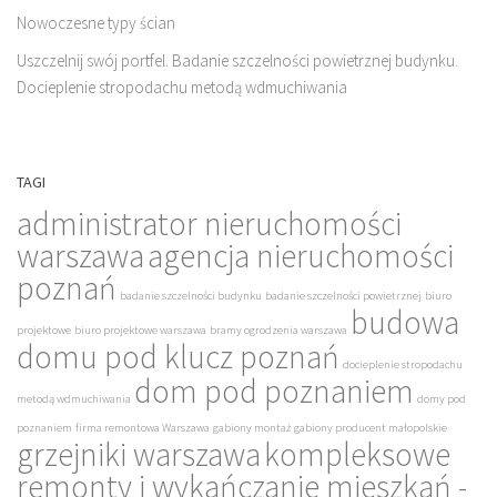
Nowoczesne typy ścian
Uszczelnij swój portfel. Badanie szczelności powietrznej budynku.
Docieplenie stropodachu metodą wdmuchiwania
TAGI
administrator nieruchomości
warszawa
agencja nieruchomości
poznań
badanie szczelności budynku
badanie szczelności powietrznej
biuro
budowa
projektowe
biuro projektowe warszawa
bramy ogrodzenia warszawa
domu pod klucz poznań
docieplenie stropodachu
dom pod poznaniem
metodą wdmuchiwania
domy pod
poznaniem
firma remontowa Warszawa
gabiony montaż
gabiony producent małopolskie
grzejniki warszawa
kompleksowe
remonty i wykańczanie mieszkań -