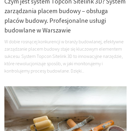
Czym jest system Topcon Sitelink 3D? System
zarządzania placem budowy – obsługa
placów budowy. Profesjonalne usługi
budowlane w Warszawie
W dobie rosnącej konkurencji w branży budowlanej, efektywne
zarządzanie placem budowy staje się kluczowym elementem
sukcesu. System Topcon Sitelink 3D to innowacyjne narzędzie,
które rewolucjonizuje sposób, w jaki monitorujemy i
kontrolujemy procesy budowlane. Dzięki...