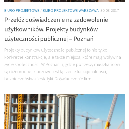
BIURO PROJEKTOWE
/
BIURO PROJEKTOWE WARSZAWA
30-08-2017
Przełóż doświadczenie na zadowolenie
użytkowników. Projekty budynków
użyteczności publicznej – Poznań
Projekty budynków użyteczności publicznej to nie tylko
konkretne konstrukcje, ale także miejsca, które mają wpływ na
życie społeczności. W Poznaniu, gdzie potrzeby mieszkańców
są różnorodne, kluczowe jest łączenie funkcjonalności,
bezpieczeństwa i estetyki. Doświadczenie firm...