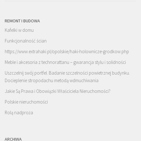
REMONT I BUDOWA
Kafelki w domu
Funkcjonalność ścian
https://www.extrahaki.pl/opolskie/haki-holownicze-grodkow.php
Meble i akcesoria z technorattanu – gwarancja stylu i solidności
Uszczelnij swój portfel. Badanie szczelności powietrznej budynku.
Docieplenie stropodachu metodą wdmuchiwania
Jakie Są Prawa i Obowiązki Właściciela Nieruchomości?
Polskie nieruchomości
Rolą nadproża
ARCHIWA