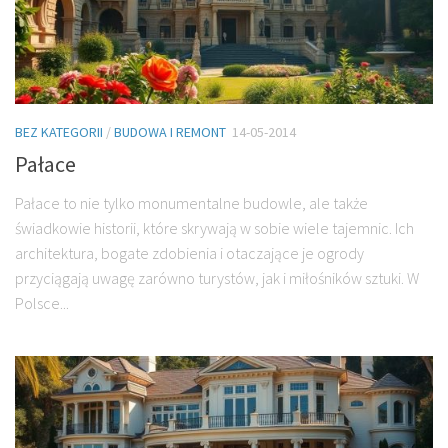
BEZ KATEGORII
/
BUDOWA I REMONT
14-05-2014
Pałace
Pałace to nie tylko monumentalne budowle, ale także
świadkowie historii, które skrywają w sobie wiele tajemnic. Ich
architektura, bogate zdobienia i otaczające je ogrody
przyciągają uwagę zarówno turystów, jak i miłośników sztuki. W
Polsce...