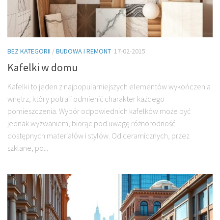
BEZ KATEGORII
/
BUDOWA I REMONT
17-02-2015
Kafelki w domu
Kafelki to jeden z najpopularniejszych elementów wykończenia
wnętrz, który potrafi odmienić charakter każdego
pomieszczenia. Wybór odpowiednich kafelków może być
jednak wyzwaniem, biorąc pod uwagę różnorodność
dostępnych materiałów i stylów. Od ceramicznych, przez
szklane, po...