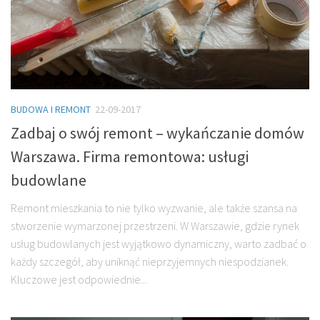
BUDOWA I REMONT
22-09-2017
Zadbaj o swój remont – wykańczanie domów
Warszawa. Firma remontowa: usługi
budowlane
Remont mieszkania to nie tylko wyzwanie, ale także szansa na
stworzenie wymarzonej przestrzeni. W Warszawie, gdzie rynek
usług budowlanych jest wyjątkowo dynamiczny, warto zadbać o
każdy szczegół, aby uniknąć nieprzyjemnych niespodzianek.
Kluczowe jest odpowiednie...