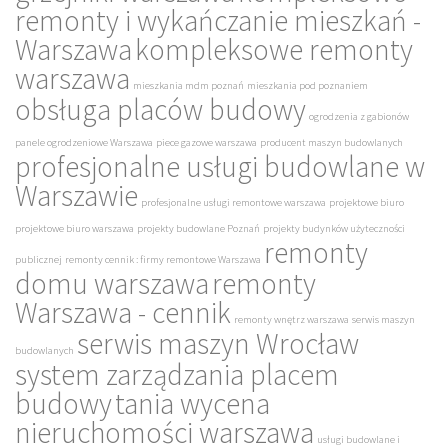
remonty i wykańczanie mieszkań -
Warszawa
kompleksowe remonty
warszawa
mieszkania mdm poznań
mieszkania pod poznaniem
obsługa placów budowy
ogrodzenia z gabionów
panele ogrodzeniowe Warszawa
piece gazowe warszawa
producent maszyn budowlanych
profesjonalne usługi budowlane w
Warszawie
profesjonalne usługi remontowe warszawa
projektowe biuro
projektowe biuro warszawa
projekty budowlane Poznań
projekty budynków użyteczności
remonty
publicznej
remonty cennik : firmy remontowe Warszawa
domu warszawa
remonty
Warszawa - cennik
remonty wnętrz warszawa
serwis maszyn
serwis maszyn Wrocław
budowlanych
system zarządzania placem
budowy
tania wycena
nieruchomości warszawa
usługi budowlane i