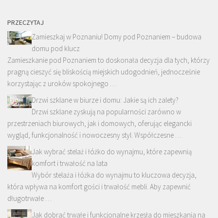
PRZECZYTAJ
Zamieszkaj w Poznaniu! Domy pod Poznaniem – budowa
domu pod klucz
Zamieszkanie pod Poznaniem to doskonała decyzja dla tych, którzy
pragną cieszyć się bliskością miejskich udogodnień, jednocześnie
korzystając z uroków spokojnego …
Drzwi szklane w biurze i domu: Jakie są ich zalety?
Drzwi szklane zyskują na popularności zarówno w
przestrzeniach biurowych, jak i domowych, oferując elegancki
wygląd, funkcjonalność i nowoczesny styl. Współczesne …
Jak wybrać stelaż i łóżko do wynajmu, które zapewnią
komfort i trwałość na lata
Wybór stelaża i łóżka do wynajmu to kluczowa decyzja,
która wpływa na komfort gości i trwałość mebli. Aby zapewnić
długotrwałe …
Jak dobrać trwałe i funkcjonalne krzesła do mieszkania na