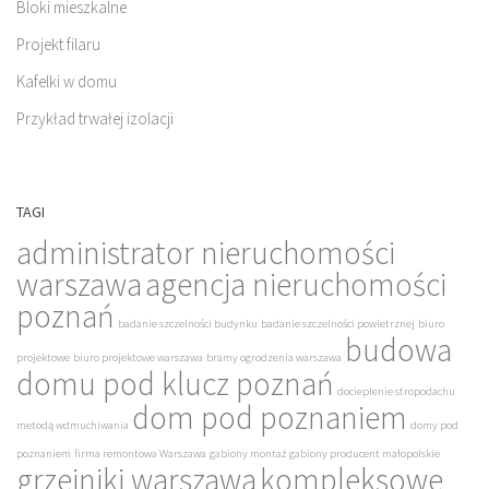
Bloki mieszkalne
Projekt filaru
Kafelki w domu
Przykład trwałej izolacji
TAGI
administrator nieruchomości
warszawa
agencja nieruchomości
poznań
badanie szczelności budynku
badanie szczelności powietrznej
biuro
budowa
projektowe
biuro projektowe warszawa
bramy ogrodzenia warszawa
domu pod klucz poznań
docieplenie stropodachu
dom pod poznaniem
metodą wdmuchiwania
domy pod
poznaniem
firma remontowa Warszawa
gabiony montaż
gabiony producent małopolskie
grzejniki warszawa
kompleksowe