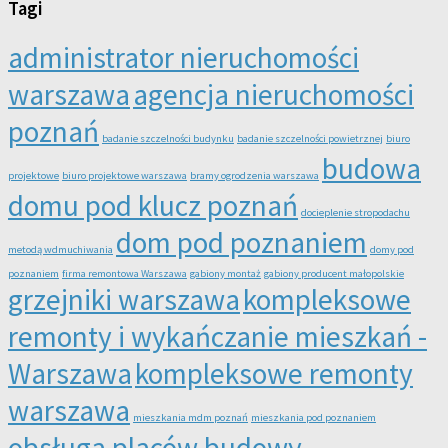
Tagi
administrator nieruchomości
warszawa
agencja nieruchomości
poznań
badanie szczelności budynku
badanie szczelności powietrznej
biuro
budowa
projektowe
biuro projektowe warszawa
bramy ogrodzenia warszawa
domu pod klucz poznań
docieplenie stropodachu
dom pod poznaniem
metodą wdmuchiwania
domy pod
poznaniem
firma remontowa Warszawa
gabiony montaż
gabiony producent małopolskie
grzejniki warszawa
kompleksowe
remonty i wykańczanie mieszkań -
Warszawa
kompleksowe remonty
warszawa
mieszkania mdm poznań
mieszkania pod poznaniem
obsługa placów budowy