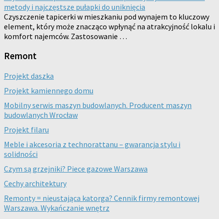
metody i najczęstsze pułapki do uniknięcia
Czyszczenie tapicerki w mieszkaniu pod wynajem to kluczowy
element, który może znacząco wpłynąć na atrakcyjność lokalu i
komfort najemców. Zastosowanie …
Remont
Projekt daszka
Projekt kamiennego domu
Mobilny serwis maszyn budowlanych. Producent maszyn
budowlanych Wrocław
Projekt filaru
Meble i akcesoria z technorattanu – gwarancja stylu i
solidności
Czym są grzejniki? Piece gazowe Warszawa
Cechy architektury
Remonty = nieustająca katorga? Cennik firmy remontowej
Warszawa. Wykańczanie wnętrz