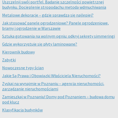
Uszczelnij swój portfel. Badanie szczelności powietrznej
budynku. Docieplenie stropodachu metodą wdmuchiwania
Metalowe dekoracje – gdzie sprawdzą się najlepiej?
Jak stosować panele ogrodzeniowe? Panele ogrodzeniowe,
bramy i ogrodzenie w Warszawie
Sztuka gotowania na wolnym ogniu: odkryj sekrety simmeringi
Gdzie wykorzystuje się płyty laminowane?
Kierownik budowy
Zabytki
Nowoczesne typy ścian
Jakie Są Prawa i Obowiązki Właściciela Nieruchomości?
Zyskaj na wynajmie w Poznaniu – agencja nieruchomości,
zarządzanie nieruchomościami
Zamieszkaj w Poznaniu! Domy pod Poznaniem – budowa domu
pod klucz
Klasyfikacja budynków