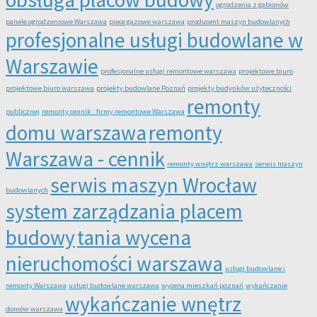
ogrodzenia z gabionów
panele ogrodzeniowe Warszawa
piece gazowe warszawa
producent maszyn budowlanych
profesjonalne usługi budowlane w
Warszawie
profesjonalne usługi remontowe warszawa
projektowe biuro
projektowe biuro warszawa
projekty budowlane Poznań
projekty budynków użyteczności
remonty
publicznej
remonty cennik : firmy remontowe Warszawa
domu warszawa
remonty
Warszawa - cennik
remonty wnętrz warszawa
serwis maszyn
serwis maszyn Wrocław
budowlanych
system zarządzania placem
budowy
tania wycena
nieruchomości warszawa
usługi budowlane i
remonty Warszawa
usługi budowlane warszawa
wycena mieszkań poznań
wykańczanie
wykańczanie wnętrz
domów warszawa