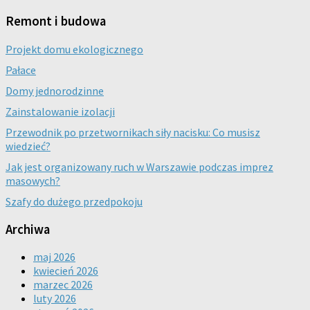
Remont i budowa
Projekt domu ekologicznego
Pałace
Domy jednorodzinne
Zainstalowanie izolacji
Przewodnik po przetwornikach siły nacisku: Co musisz
wiedzieć?
Jak jest organizowany ruch w Warszawie podczas imprez
masowych?
Szafy do dużego przedpokoju
Archiwa
maj 2026
kwiecień 2026
marzec 2026
luty 2026