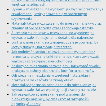
wnętrza na zdjęciach
Dywan w mieszkaniu na wynajem: jak wybrać praktyczny i
trwały model, który sprawdzi się w codziennym
użytkowaniu
Materiały łatwe w czyszczeniu do mieszkania: jak wybrać
tkaniny, które oszczędzą czas i zachowają estetykę
Akcesoria łazienkowe w mieszkaniu na wynajem: jak
wybrać trwałe i funkcjonalne dodatki dla najemców
Lustra w mieszkaniu na wynajem: gdzie je powiesić, by
łączyły funkcję i harmonię przestrzeni
Jak podnieść standard mieszkania pod wynajem bez
remontu: praktyczne triki i elementy, które zwiększają
wartość i atrakcyjność nieruchomości
Zasłony do mieszkania na wynajem – jak wybrać trwałe i
praktyczne osłony okienne dla komfortu najemców
Odświeżenie mieszkania w weekend: lista zadań i
praktyczne wskazówki na trwały efekt
Materiały odporne na zabrudzenia do mieszkania: jak
wybrać trwałe i łatwe w pielęgnacji tkaniny na meble
Jak przygotować mieszkanie pod wynajem do
pierwszego najemcy, by zwiększyć atrakcyjność i
ograniczyć koszty