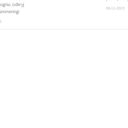
gniu: odkryj
06-12-2019
simmeringi
5