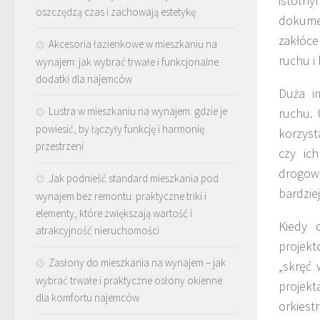
istotn
oszczędzą czas i zachowają estetykę
dokumen
zakłóce
Akcesoria łazienkowe w mieszkaniu na
ruchu i
wynajem: jak wybrać trwałe i funkcjonalne
dodatki dla najemców
Duża i
Lustra w mieszkaniu na wynajem: gdzie je
ruchu. 
powiesić, by łączyły funkcję i harmonię
korzyst
przestrzeni
czy ic
drogowe
Jak podnieść standard mieszkania pod
bardzie
wynajem bez remontu: praktyczne triki i
elementy, które zwiększają wartość i
Kiedy 
atrakcyjność nieruchomości
projekt
Zasłony do mieszkania na wynajem – jak
„skręć 
wybrać trwałe i praktyczne osłony okienne
projek
dla komfortu najemców
orkiest