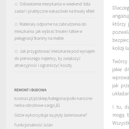
Odświeżenie mieszkania w weekend: lista
Dlacze
zadań i praktyczne wskazówki na trwały efekt
angażuj
którzy 
Materiały odporne na zabrudzenia do
mieszkania: jak wybrać trwałe i łatwe w
pozwala
pielęgnacji tkaniny na meble
bezpie
kolizji
Jak przygotować mieszkanie pod wynajem
do pierwszego najemcy, by zwiększyć
Twórcy
atrakcyjność i ograniczyć koszty
jakie d
wprowad
jak prz
REMONT I BUDOWA
układan
kosmaz.pl/pl/sklep/kategoria/polki-narozne-
nerka-obrotowe-cargo,81
I tu, 
mogą b
Gdzie wykorzystuje się płyty laminowane?
Wszystk
Funkcjonalność ścian