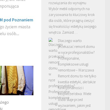
rozwiązania do wynajmu
imponująca
Wybór mebli odpornych na
zarysowania to kluczowy krok
DM pod Poznaniem
dla osób, które pragną cieszyć
ego życiem miasta
się trwałością i estetyką swojego
wnętrza. Zamiast …
elu osób...
Dlaczego warto
przekazać remont domu
w ręce profesjonalistów?
Profesjonalne,
kompleksowe usługi
remontowe – Warszawa
Remont domu to nie tylko
kwestia estetyki, ale także
funkcjonalności i
bezpieczeństwa. Wiele
osób staje przed
użego
wyzwaniem, jakim jest
ju