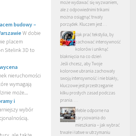
może wydawać się wyzwaniem,
ale z odpowiednimi trikami
można osiągnąć trwały
placem budowy –
porządek. Kluczem jest …
Warszawie
W dobie
Jak prać tekstylia, by
nie placem
zachować intensywność
kolorów i uniknąć
 Sitelink 3D to
blaknięcia na co dzień
Jeśli chcesz, aby Twoje
 wycena
kolorowe ubrania zachowały
nek nieruchomości
swoją intensywność i nie blakły,
które wymagają
kluczowe jest przestrzeganie
zinie może...
kilku prostych zasad podczas
prania. …
ramy i
rniejszy wybór
Meble odporne na
cjonalnością.
zarysowania do
mieszkania – jak wybrać
trwałe i łatwe w utrzymaniu
ury, ale także