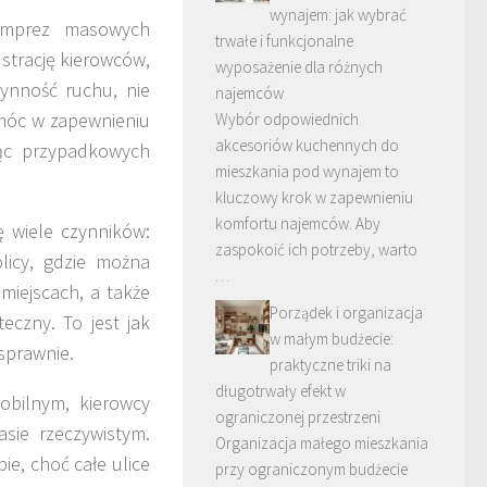
wynajem: jak wybrać
 imprez masowych
trwałe i funkcjonalne
ustrację kierowców,
wyposażenie dla różnych
łynność ruchu, nie
najemców
omóc w zapewnieniu
Wybór odpowiednich
akcesoriów kuchennych do
jąc przypadkowych
mieszkania pod wynajem to
kluczowy krok w zapewnieniu
komfortu najemców. Aby
 wiele czynników:
zaspokoić ich potrzeby, warto
olicy, gdzie można
…
miejscach, a także
Porządek i organizacja
eczny. To jest jak
w małym budżecie:
sprawnie.
praktyczne triki na
długotrwały efekt w
obilnym, kierowcy
ograniczonej przestrzeni
sie rzeczywistym.
Organizacja małego mieszkania
e, choć całe ulice
przy ograniczonym budżecie