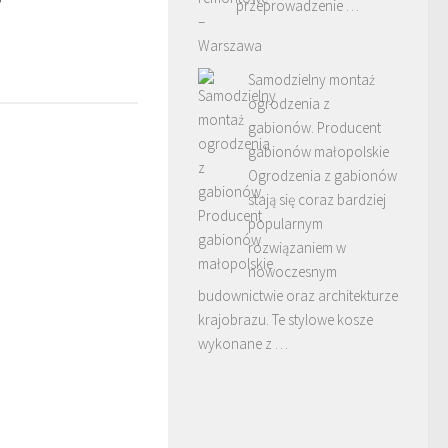
przeprowadzenie …
Samodzielny montaż
ogrodzenia z
gabionów. Producent
gabionów małopolskie
Ogrodzenia z gabionów
stają się coraz bardziej
popularnym
rozwiązaniem w
nowoczesnym
budownictwie oraz architekturze
krajobrazu. Te stylowe kosze
wykonane z …