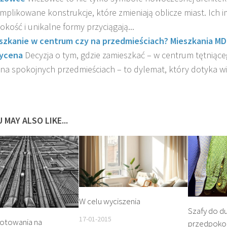
mplikowane konstrukcje, które zmieniają oblicze miast. Ich 
okość i unikalne formy przyciągają...
szkanie w centrum czy na przedmieściach? Mieszkania M
ycena
Decyzja o tym, gdzie zamieszkać – w centrum tętniąc
 na spokojnych przedmieściach – to dylemat, który dotyka wi
 MAY ALSO LIKE...
W celu wyciszenia
Szafy do d
17-01-2015
gotowania na
przedpoko