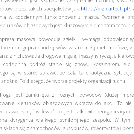
ym aspektem jest skuteczne zarządzanie ruchem, stworz
tów przez takich specjalistów jak
https://mzmartech.pl/
,
nia w codziennym funkcjonowaniu miasta. Tworzenie proj
 kierunków objazdowych jest kluczowym elementem tego pr
mpreza masowa powoduje zgiełk i wymaga odpowiednieg
Ulice i drogi przechodzą wówczas niemałą metamorfozę, zm
ania z nich, światła drogowe migają, maszyny ryczą, a kierowc
h codzienna podróż stanie się znowu koszmarem. Ale p
go są w stanie sprawić, że cała ta chaotyczna sytuacja 
j znośna. To dlatego, że tworzą projekty organizacji ruchu.
droga jest zamknięta z różnych powodów (dużej impre
owanie kierunków objazdowych wkracza do akcji. To nie j
w prawo, skręć w lewo”. To jest całkowita reorganizacja ru
tana dyrygenta wielkiego symfonijnego zespołu. W tym
ra składa się z samochodów, autobusów, rowerzystów i piesz