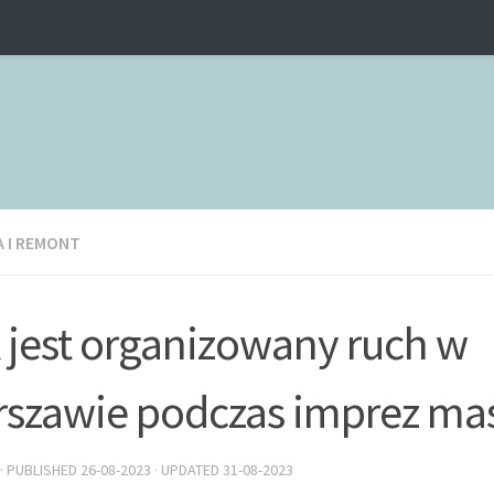
 I REMONT
 jest organizowany ruch w
szawie podczas imprez m
· PUBLISHED
26-08-2023
· UPDATED
31-08-2023