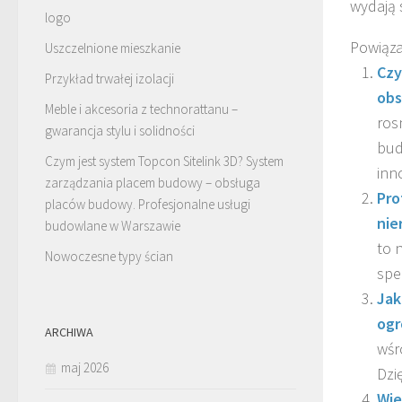
wydają 
logo
Powiąza
Uszczelnione mieszkanie
Czy
Przykład trwałej izolacji
obs
Meble i akcesoria z technorattanu –
ros
gwarancja stylu i solidności
bud
Czym jest system Topcon Sitelink 3D? System
inn
zarządzania placem budowy – obsługa
Pro
placów budowy. Profesjonalne usługi
nie
budowlane w Warszawie
to 
Nowoczesne typy ścian
spe
Jak
ogr
ARCHIWA
wśr
maj 2026
Dzi
Wi