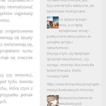
enie odpowiednich
były one nie tylko estetyczne, ale
 aby minimalizować
także trwałe i funkcjonalne. …
ektów organizacji
Co opłaca się kupić
ocesu.
tanio, a co lepiej
o zorganizowania
wynajmować drożej –
praktyczne kryteria wyboru do
ieniają się zasady
wynajmu sprzętu i
y zastanawiają się,
nieruchomości
rojektanci ruchu
Decyzja o tym, czy lepiej kupić
staje się znacznie
sprzęt lub nieruchomość, czy
wynająć, może być kluczowa dla
twoich finansów. Warto
zy czy remontu),
rozważyć takie …
est tylko kwestia
https://www.liftonpolska.pl/wynajem-
chu, która czyni z
maszyn-budowlanych-chorzow/
 przypadku jednak
Akcesoria kuchenne do
ych.
mieszkania pod