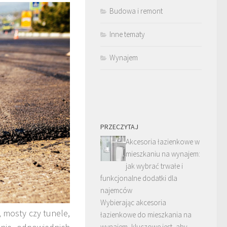
Budowa i remont
Inne tematy
Wynajem
PRZECZYTAJ
Akcesoria łazienkowe w
mieszkaniu na wynajem:
jak wybrać trwałe i
funkcjonalne dodatki dla
najemców
Wybierając akcesoria
 mosty czy tunele,
łazienkowe do mieszkania na
wynajem, kluczowe jest, aby