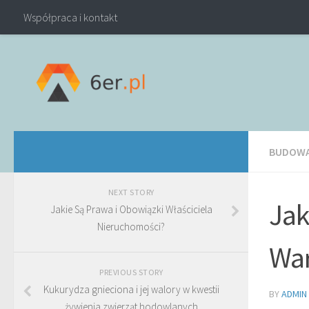
Współpraca i kontakt
BUDOWA
NEXT STORY
Jak
Jakie Są Prawa i Obowiązki Właściciela
Nieruchomości?
War
PREVIOUS STORY
Kukurydza gnieciona i jej walory w kwestii
BY
ADMIN
żywienia zwierząt hodowlanych