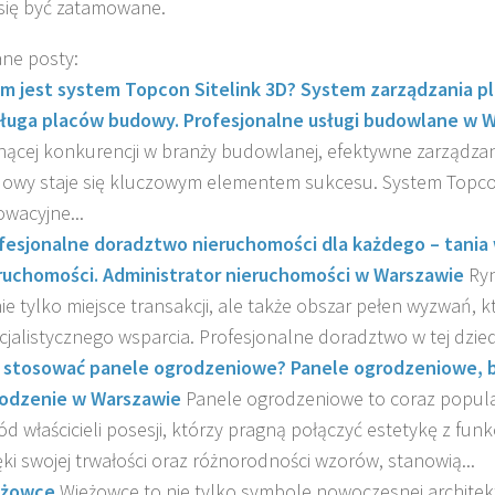
się być zatamowane.
ne posty:
m jest system Topcon Sitelink 3D? System zarządzania 
ługa placów budowy. Profesjonalne usługi budowlane w 
nącej konkurencji w branży budowlanej, efektywne zarządza
owy staje się kluczowym elementem sukcesu. System Topcon
owacyjne...
fesjonalne doradztwo nieruchomości dla każdego – tania
ruchomości. Administrator nieruchomości w Warszawie
Ry
nie tylko miejsce transakcji, ale także obszar pełen wyzwań, 
cjalistycznego wsparcia. Profesjonalne doradztwo w tej dzied
 stosować panele ogrodzeniowe? Panele ogrodzeniowe, b
odzenie w Warszawie
Panele ogrodzeniowe to coraz popula
ód właścicieli posesji, którzy pragną połączyć estetykę z funk
ęki swojej trwałości oraz różnorodności wzorów, stanowią...
eżowce
Wieżowce to nie tylko symbole nowoczesnej architekt