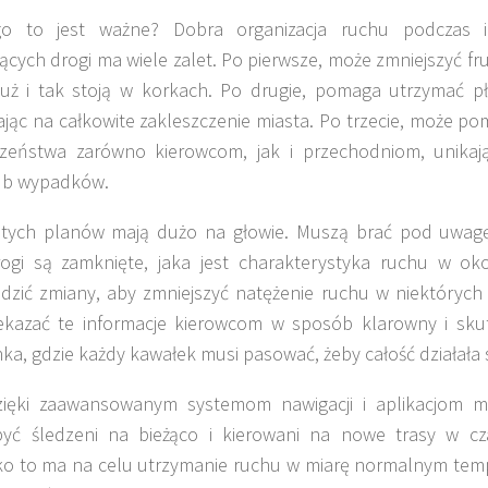
go to jest ważne? Dobra organizacja ruchu podczas
ących drogi ma wiele zalet. Po pierwsze, może zmniejszyć fr
już i tak stoją w korkach. Po drugie, pomaga utrzymać p
jąc na całkowite zakleszczenie miasta. Po trzecie, może p
czeństwa zarówno kierowcom, jak i przechodniom, unika
 lub wypadków.
 tych planów mają dużo na głowie. Muszą brać pod uwagę
rogi są zamknięte, jaka jest charakterystyka ruchu w ok
zić zmiany, aby zmniejszyć natężenie ruchu w niektórych 
ekazać te informacje kierowcom w sposób klarowny i skut
ka, gdzie każdy kawałek musi pasować, żeby całość działała 
dzięki zaawansowanym systemom nawigacji i aplikacjom m
yć śledzeni na bieżąco i kierowani na nowe trasy w cza
o to ma na celu utrzymanie ruchu w miarę normalnym tempi