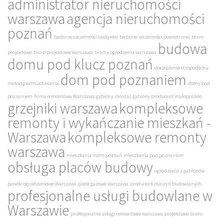
administrator nieruchomości
warszawa
agencja nieruchomości
poznań
badanie szczelności budynku
badanie szczelności powietrznej
biuro
budowa
projektowe
biuro projektowe warszawa
bramy ogrodzenia warszawa
domu pod klucz poznań
docieplenie stropodachu
dom pod poznaniem
metodą wdmuchiwania
domy pod
poznaniem
firma remontowa Warszawa
gabiony montaż
gabiony producent małopolskie
grzejniki warszawa
kompleksowe
remonty i wykańczanie mieszkań -
Warszawa
kompleksowe remonty
warszawa
mieszkania mdm poznań
mieszkania pod poznaniem
obsługa placów budowy
ogrodzenia z gabionów
panele ogrodzeniowe Warszawa
piece gazowe warszawa
producent maszyn budowlanych
profesjonalne usługi budowlane w
Warszawie
profesjonalne usługi remontowe warszawa
projektowe biuro