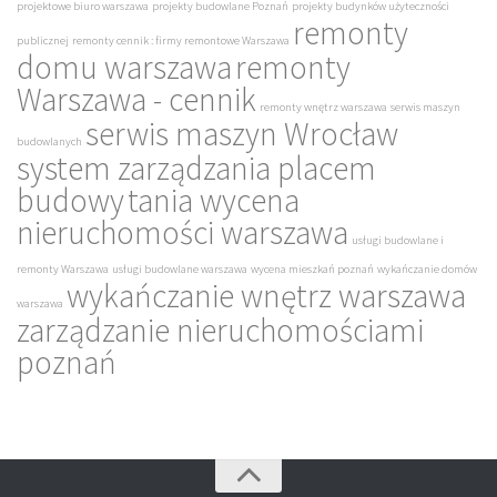
projektowe biuro warszawa
projekty budowlane Poznań
projekty budynków użyteczności
remonty
publicznej
remonty cennik : firmy remontowe Warszawa
domu warszawa
remonty
Warszawa - cennik
remonty wnętrz warszawa
serwis maszyn
serwis maszyn Wrocław
budowlanych
system zarządzania placem
budowy
tania wycena
nieruchomości warszawa
usługi budowlane i
remonty Warszawa
usługi budowlane warszawa
wycena mieszkań poznań
wykańczanie domów
wykańczanie wnętrz warszawa
warszawa
zarządzanie nieruchomościami
poznań