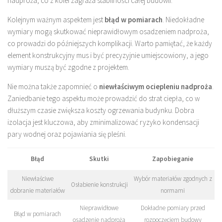
nadproża, co z kolei zagraża stabilności całej budowli.
Kolejnym ważnym aspektem jest
błąd w pomiarach
. Niedokładne
wymiary mogą skutkować nieprawidłowym osadzeniem nadproża,
co prowadzi do późniejszych komplikacji. Warto pamiętać, że każdy
element konstrukcyjny mus i być precyzyjnie umiejscowiony, a jego
wymiary muszą być zgodne z projektem.
Nie można także zapomnieć o
niewłaściwym ociepleniu nadproża
.
Zaniedbanie tego aspektu może prowadzić do strat ciepła, co w
dłuższym czasie zwiększa koszty ogrzewania budynku. Dobra
izolacja jest kluczowa, aby zminimalizować ryzyko kondensacji
pary wodnej oraz pojawiania się pleśni.
Błąd
Skutki
Zapobieganie
Niewłaściwe
Wybór materiałów zgodnych z
Osłabienie konstrukcji
dobranie materiałów
normami
Nieprawidłowe
Dokładne pomiary przed
Błąd w pomiarach
osadzenie nadproża
rozpoczęciem budowy