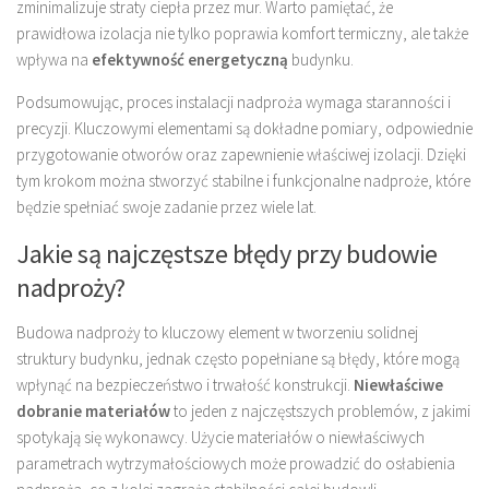
zminimalizuje straty ciepła przez mur. Warto pamiętać, że
prawidłowa izolacja nie tylko poprawia komfort termiczny, ale także
wpływa na
efektywność energetyczną
budynku.
Podsumowując, proces instalacji nadproża wymaga staranności i
precyzji. Kluczowymi elementami są dokładne pomiary, odpowiednie
przygotowanie otworów oraz zapewnienie właściwej izolacji. Dzięki
tym krokom można stworzyć stabilne i funkcjonalne nadproże, które
będzie spełniać swoje zadanie przez wiele lat.
Jakie są najczęstsze błędy przy budowie
nadproży?
Budowa nadproży to kluczowy element w tworzeniu solidnej
struktury budynku, jednak często popełniane są błędy, które mogą
wpłynąć na bezpieczeństwo i trwałość konstrukcji.
Niewłaściwe
dobranie materiałów
to jeden z najczęstszych problemów, z jakimi
spotykają się wykonawcy. Użycie materiałów o niewłaściwych
parametrach wytrzymałościowych może prowadzić do osłabienia