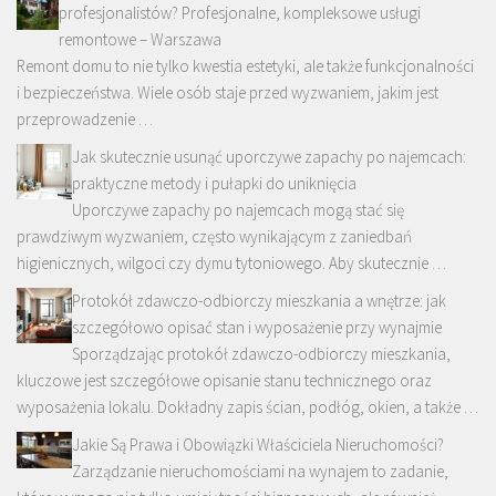
profesjonalistów? Profesjonalne, kompleksowe usługi
remontowe – Warszawa
Remont domu to nie tylko kwestia estetyki, ale także funkcjonalności
i bezpieczeństwa. Wiele osób staje przed wyzwaniem, jakim jest
przeprowadzenie …
Jak skutecznie usunąć uporczywe zapachy po najemcach:
praktyczne metody i pułapki do uniknięcia
Uporczywe zapachy po najemcach mogą stać się
prawdziwym wyzwaniem, często wynikającym z zaniedbań
higienicznych, wilgoci czy dymu tytoniowego. Aby skutecznie …
Protokół zdawczo-odbiorczy mieszkania a wnętrze: jak
szczegółowo opisać stan i wyposażenie przy wynajmie
Sporządzając protokół zdawczo-odbiorczy mieszkania,
kluczowe jest szczegółowe opisanie stanu technicznego oraz
wyposażenia lokalu. Dokładny zapis ścian, podłóg, okien, a także …
Jakie Są Prawa i Obowiązki Właściciela Nieruchomości?
Zarządzanie nieruchomościami na wynajem to zadanie,