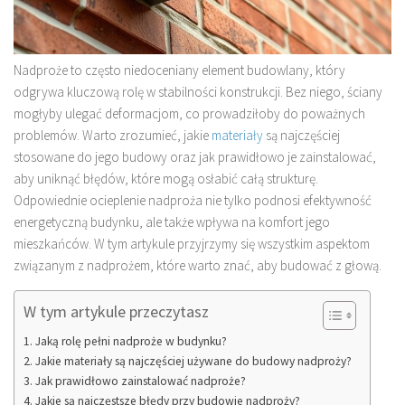
Nadproże to często niedoceniany element budowlany, który
odgrywa kluczową rolę w stabilności konstrukcji. Bez niego, ściany
mogłyby ulegać deformacjom, co prowadziłoby do poważnych
problemów. Warto zrozumieć, jakie
materiały
są najczęściej
stosowane do jego budowy oraz jak prawidłowo je zainstalować,
aby uniknąć błędów, które mogą osłabić całą strukturę.
Odpowiednie ocieplenie nadproża nie tylko podnosi efektywność
energetyczną budynku, ale także wpływa na komfort jego
mieszkańców. W tym artykule przyjrzymy się wszystkim aspektom
związanym z nadprożem, które warto znać, aby budować z głową.
W tym artykule przeczytasz
Jaką rolę pełni nadproże w budynku?
Jakie materiały są najczęściej używane do budowy nadproży?
Jak prawidłowo zainstalować nadproże?
Jakie są najczęstsze błędy przy budowie nadproży?