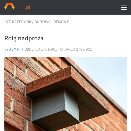
BEZ KATEGORII
/
BUDOWA I REMONT
Rolą nadproża
BY
ADMIN
· PUBLISHED
17-01-2015
· UPDATED
27-12-2025