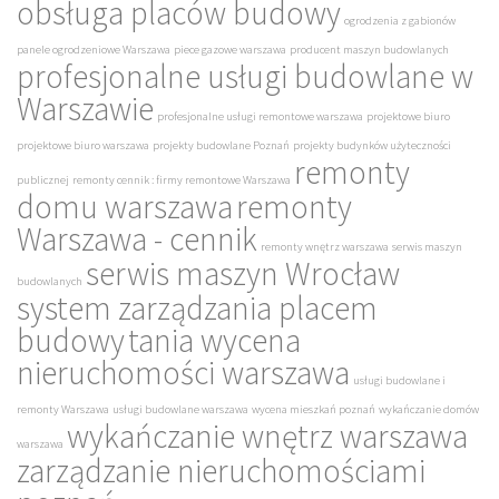
obsługa placów budowy
ogrodzenia z gabionów
panele ogrodzeniowe Warszawa
piece gazowe warszawa
producent maszyn budowlanych
profesjonalne usługi budowlane w
Warszawie
profesjonalne usługi remontowe warszawa
projektowe biuro
projektowe biuro warszawa
projekty budowlane Poznań
projekty budynków użyteczności
remonty
publicznej
remonty cennik : firmy remontowe Warszawa
domu warszawa
remonty
Warszawa - cennik
remonty wnętrz warszawa
serwis maszyn
serwis maszyn Wrocław
budowlanych
system zarządzania placem
budowy
tania wycena
nieruchomości warszawa
usługi budowlane i
remonty Warszawa
usługi budowlane warszawa
wycena mieszkań poznań
wykańczanie domów
wykańczanie wnętrz warszawa
warszawa
zarządzanie nieruchomościami