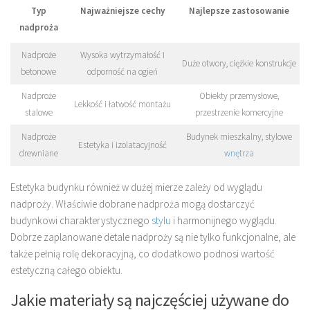
Typ
Najważniejsze cechy
Najlepsze zastosowanie
nadproża
Nadproże
Wysoka wytrzymałość i
Duże otwory, ciężkie konstrukcje
betonowe
odporność na ogień
Nadproże
Obiekty przemysłowe,
Lekkość i łatwość montażu
stalowe
przestrzenie komercyjne
Nadproże
Budynek mieszkalny, stylowe
Estetyka i izolatacyjność
drewniane
wnętrza
Estetyka budynku również w dużej mierze zależy od wyglądu
nadproży. Właściwie dobrane nadproża mogą dostarczyć
budynkowi charakterystycznego
stylu
i harmonijnego wyglądu.
Dobrze zaplanowane detale nadproży są nie tylko funkcjonalne, ale
także pełnią rolę dekoracyjną, co dodatkowo podnosi wartość
estetyczną całego obiektu.
Jakie materiały są najczęściej używane do