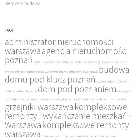
Kierownik budowy
TAGI
administrator nieruchomości
warszawa
agencja nieruchomości
poznań
badanie szczelności budynku
badanie szczelności powietrznej
biuro
budowa
projektowe
biuro projektowe warszawa
bramy ogrodzenia warszawa
domu pod klucz poznań
docieplenie stropodachu
dom pod poznaniem
metodą wdmuchiwania
domy pod
poznaniem
firma remontowa Warszawa
gabiony montaż
gabiony producent małopolskie
grzejniki warszawa
kompleksowe
remonty i wykańczanie mieszkań -
Warszawa
kompleksowe remonty
warszawa
mieszkania mdm poznań
mieszkania pod poznaniem