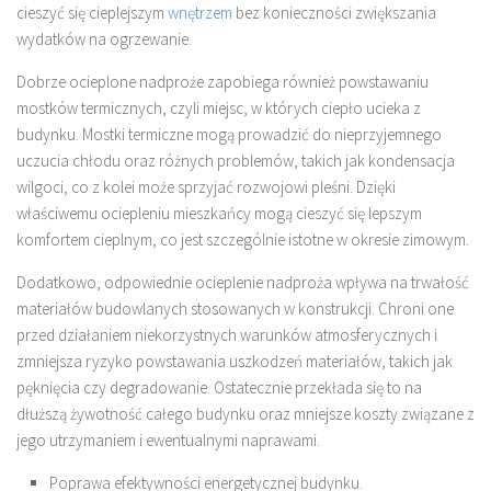
cieszyć się cieplejszym
wnętrzem
bez konieczności zwiększania
wydatków na ogrzewanie.
Dobrze ocieplone nadproże zapobiega również powstawaniu
mostków termicznych, czyli miejsc, w których ciepło ucieka z
budynku. Mostki termiczne mogą prowadzić do nieprzyjemnego
uczucia chłodu oraz różnych problemów, takich jak kondensacja
wilgoci, co z kolei może sprzyjać rozwojowi pleśni. Dzięki
właściwemu ociepleniu mieszkańcy mogą cieszyć się lepszym
komfortem cieplnym, co jest szczególnie istotne w okresie zimowym.
Dodatkowo, odpowiednie ocieplenie nadproża wpływa na trwałość
materiałów budowlanych stosowanych w konstrukcji. Chroni one
przed działaniem niekorzystnych warunków atmosferycznych i
zmniejsza ryzyko powstawania uszkodzeń materiałów, takich jak
pęknięcia czy degradowanie. Ostatecznie przekłada się to na
dłuższą żywotność całego budynku oraz mniejsze koszty związane z
jego utrzymaniem i ewentualnymi naprawami.
Poprawa efektywności energetycznej budynku.