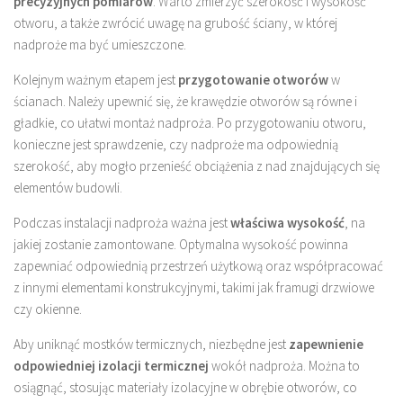
precyzyjnych pomiarów
. Warto zmierzyć szerokość i wysokość
otworu, a także zwrócić uwagę na grubość ściany, w której
nadproże ma być umieszczone.
Kolejnym ważnym etapem jest
przygotowanie otworów
w
ścianach. Należy upewnić się, że krawędzie otworów są równe i
gładkie, co ułatwi montaż nadproża. Po przygotowaniu otworu,
konieczne jest sprawdzenie, czy nadproże ma odpowiednią
szerokość, aby mogło przenieść obciążenia z nad znajdujących się
elementów budowli.
Podczas instalacji nadproża ważna jest
właściwa wysokość
, na
jakiej zostanie zamontowane. Optymalna wysokość powinna
zapewniać odpowiednią przestrzeń użytkową oraz współpracować
z innymi elementami konstrukcyjnymi, takimi jak framugi drzwiowe
czy okienne.
Aby uniknąć mostków termicznych, niezbędne jest
zapewnienie
odpowiedniej izolacji termicznej
wokół nadproża. Można to
osiągnąć, stosując materiały izolacyjne w obrębie otworów, co