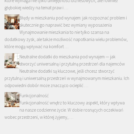
które wymaga nie tylko umiejętności biznesowych, ale również
głębokiej wiedzy na temat praw i …
Błędy w mieszkaniu pod wynajem: jak rozpoznać problem i
skutecznie go naprawić bez wymiany wyposażenia
Wynajmowanie mieszkania to nie tylko szansa na
dodatkowy zysk, ale także możliwość napotkania wielu problemów,
które mogą wpływać na komfort …
Neutralne dodatki do mieszkania pod wynajem — jak
stworzyć uniwersalną i przytulną przestrzeń dla najemców
Neutralne dodatki są kluczowe, jeśli chcesz stworzyć
przytulną i uniwersalną przestrzeń w wynajmowanym mieszkaniu. Ich
odpowiedni dobór może znacząco ocieplić …
Funkcjonalność
Funkcjonalność wnętrz to kluczowy aspekt, który wpływa
na nasze codzienne życie. W dobie rosnących oczekiwań
wobec przestrzeni, w której żyjemy, …