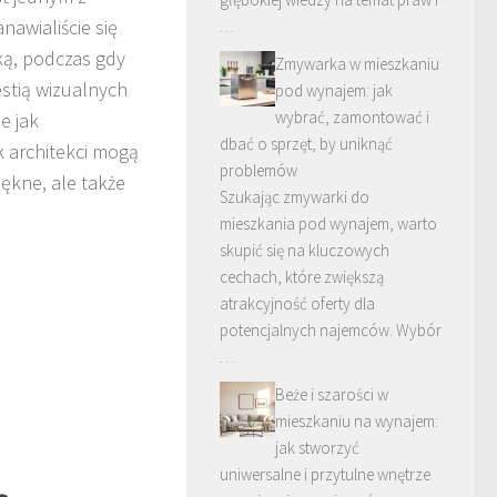
nawialiście się
…
yką, podczas gdy
Zmywarka w mieszkaniu
estią wizualnych
pod wynajem: jak
wybrać, zamontować i
e jak
dbać o sprzęt, by uniknąć
ak architekci mogą
problemów
iękne, ale także
Szukając zmywarki do
mieszkania pod wynajem, warto
skupić się na kluczowych
cechach, które zwiększą
atrakcyjność oferty dla
potencjalnych najemców. Wybór
…
Beże i szarości w
mieszkaniu na wynajem:
jak stworzyć
uniwersalne i przytulne wnętrze