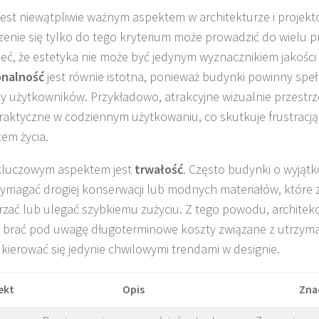
jest niewątpliwie ważnym aspektem w architekturze i projekt
zenie się tylko do tego kryterium może prowadzić do wielu
eć, że estetyka nie może być jedynym wyznacznikiem jakości
onalność
jest równie istotna, ponieważ budynki powinny speł
y użytkowników. Przykładowo, atrakcyjne wizualnie przestr
praktyczne w codziennym użytkowaniu, co skutkuje frustracją
em życia.
kluczowym aspektem jest
trwałość
. Często budynki o wyjątk
magać drogiej konserwacji lub modnych materiałów, które 
rzać lub ulegać szybkiemu zużyciu. Z tego powodu, architekci
 brać pod uwagę długoterminowe koszty związane z utrzyma
 kierować się jedynie chwilowymi trendami w designie.
ekt
Opis
Zna