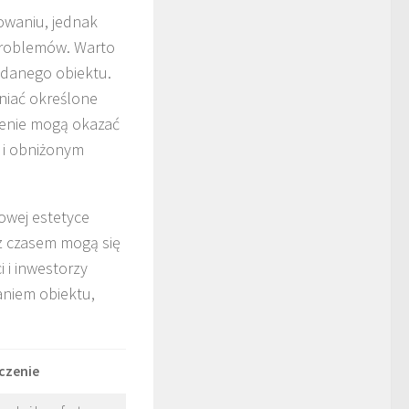
owaniu, jednak
 problemów. Warto
 danego obiektu.
niać określone
zenie mogą okazać
 i obniżonym
owej estetyce
z czasem mogą się
 i inwestorzy
niem obiektu,
czenie