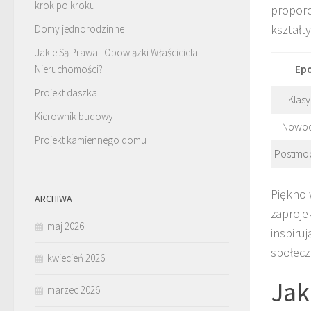
krok po kroku
proporc
kształt
Domy jednorodzinne
Jakie Są Prawa i Obowiązki Właściciela
Nieruchomości?
Ep
Projekt daszka
Klas
Kierownik budowy
Nowoc
Projekt kamiennego domu
Postmo
Piękno 
ARCHIWA
zaproje
maj 2026
inspiru
społecz
kwiecień 2026
Jak
marzec 2026