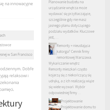
Planowanie budżetu na
się na innowacyjne
urządzanie wnętrza może
wydawać się przytłaczające,
szczególnie gdy nie masz
jasnego planu dotyczącego
podziału wydatków. Kluczowe
nach
jest, …
ieżowce
Remonty = nieustająca
katorga? Cennik firmy
nej w San Francisco
remontowej Warszawa.
Wykańczanie wnętrz
 codziennym. Dobře
Remonty mieszkań często
jają relaksowi i
kojarzą się z niekończącą się
udręką, a z ich realizacją wiąże
przekonania
się wiele wyzwań. Wybór
pamięci.
odpowiedniej firmy …
ektury
Projektowanie
Projektowanie domu to