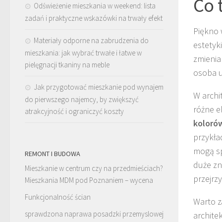
Co 
Odświeżenie mieszkania w weekend: lista
zadań i praktyczne wskazówki na trwały efekt
Piękno 
Materiały odporne na zabrudzenia do
estetyk
mieszkania: jak wybrać trwałe i łatwe w
zmienia 
pielęgnacji tkaniny na meble
osoba u
Jak przygotować mieszkanie pod wynajem
W archi
do pierwszego najemcy, by zwiększyć
różne e
atrakcyjność i ograniczyć koszty
koloró
przykła
mogą sp
REMONT I BUDOWA
duże zn
Mieszkanie w centrum czy na przedmieściach?
przejrzy
Mieszkania MDM pod Poznaniem – wycena
Funkcjonalność ścian
Warto z
sprawdzona
naprawa posadzki przemyslowej
archite