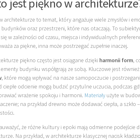
to jest piękno w architekturze
w architekturze to temat, który angażuje wiele zmysłów i emo
i budynków oraz przestrzeni, które nas otaczają. To subiekty
się w zależności od czasu, miejsca i indywidualnych preferencj
waża za piękne, inna może postrzegać zupełnie inaczej.
tekturze piękno często jest osiągane dzięki
harmonii form
, c
lementy budynku współgrają ze sobą. Kluczowe jest również
w
, które mogą wpływać na nasze samopoczucie i postrzeganie
d ciepłe odcienie mogą budzić przytulne uczucia, podczas g
rawiać wrażenie spokoju i harmonii.
Materiały
użyte w budow
aczenie; na przykład drewno może dodawać ciepła, a szkło –
stości.
auważyć, że różne kultury i epoki mają odmienne podejście d
kturze. Na przykład, w architekturze klasycznej nacisk kładzi