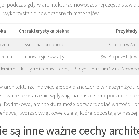
je, podczas gdy w architekturze nowoczesnej często stawia 
y i wykorzystanie nowoczesnych materiałów.
oka
Charakterystyka piękna
Przykłady
yczna
Symetria i proporcje
Partenon w Ate
zesna
Innowacyjne kształty
Świeżo powstałe w
dernizm
Eklektyzm i zabawa formą
Budynek Muzeum Sztuki Nowoczes
w architekturze ma więc głębokie znaczenie w naszym życiu
ktowane przestrzenie wpływają na nasze samopoczucie, sprzy
ją. Dodatkowo, architektura może odzwierciedlać wartości i 
eństwa, tworząc wyjątkowe dzieła, które pozostają w naszej 
ie są inne ważne cechy archit