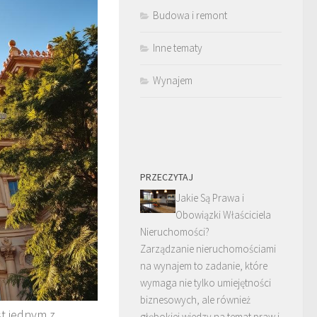
Budowa i remont
Inne tematy
Wynajem
PRZECZYTAJ
Jakie Są Prawa i
Obowiązki Właściciela
Nieruchomości?
Zarządzanie nieruchomościami
na wynajem to zadanie, które
wymaga nie tylko umiejętności
biznesowych, ale również
st jednym z
głębokiej wiedzy na temat praw i