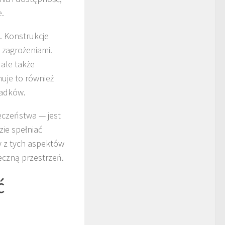
e.
. Konstrukcje
 zagrożeniami.
 ale także
uje to również
padków.
eczeństwa — jest
zie spełniać
 z tych aspektów
eczną przestrzeń.
ć