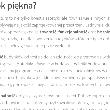
k piękna?
tura to nie tylko kwestia estetyki, ale również wiele innych i
pływają na jakość zaprojektowanej przestrzeni. Jednymi z k
tów oprócz piękna są
trwałość
,
funkcjonalność
oraz
bezpi
 są niezbędne dla stworzenia budynków, które nie tylko dobr
ież spełniają swoją rolę przez wiele lat.
ść
budynków odnosi się do ich zdolności do przetrwania w d
ługi czas. Materiały używane w budowie, techniki budowlane
acja mają ogromne znaczenie dla utrzymania obiektów w o
eczność budynków jest kluczowa zarówno z perspektywy ekol
cznej, ponieważ zmniejsza konieczność kosztownych renowa
onalność
dotyczy użyteczności przestrzeni. Dobrze zaproje
 odpowiadać na potrzeby użytkowników, oferując im wygodę
niu się. Uwzględnienie różnych aspektów, takich jak ergono