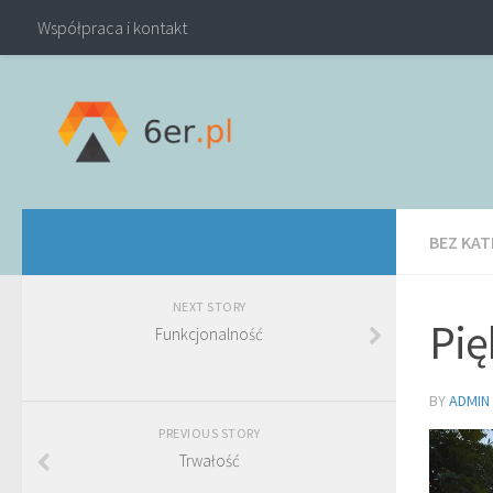
Współpraca i kontakt
BEZ KAT
NEXT STORY
Pię
Funkcjonalność
BY
ADMIN
PREVIOUS STORY
Trwałość