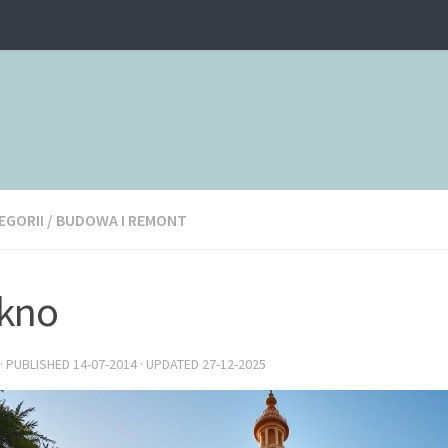
EGORII
/
BUDOWA I REMONT
kno
· PUBLISHED
14-07-2014
· UPDATED
27-12-2025