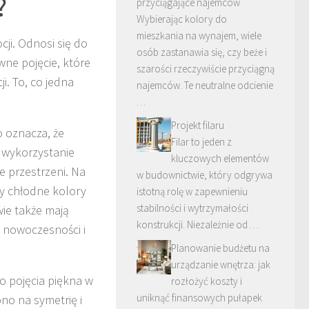
?
przyciągające najemców
Wybierając kolory do
mieszkania na wynajem, wiele
cji. Odnosi się do
osób zastanawia się, czy beże i
wne pojęcie, które
szarości rzeczywiście przyciągną
i. To, co jedna
najemców. Te neutralne odcienie
…
Projekt filaru
o oznacza, że
Filar to jeden z
 wykorzystanie
kluczowych elementów
 przestrzeni. Na
w budownictwie, który odgrywa
dy chłodne kolory
istotną rolę w zapewnieniu
stabilności i wytrzymałości
ie także mają
konstrukcji. Niezależnie od …
 nowoczesności i
Planowanie budżetu na
urządzanie wnętrza: jak
o pojęcia piękna w
rozłożyć koszty i
uniknąć finansowych pułapek
ono na symetrię i