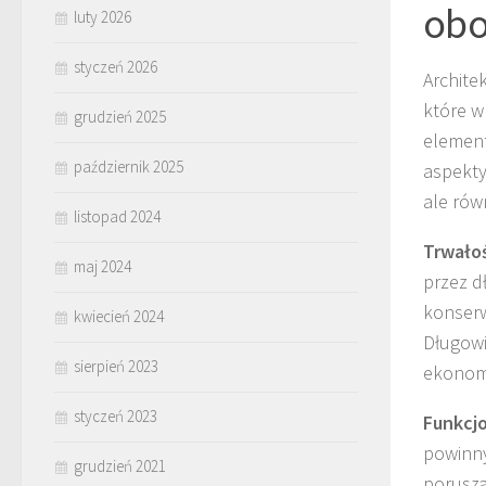
obo
luty 2026
styczeń 2026
Architek
które w
grudzień 2025
elemen
październik 2025
aspekty
ale równ
listopad 2024
Trwało
maj 2024
przez d
konserw
kwiecień 2024
Długowi
sierpień 2023
ekonomi
styczeń 2023
Funkcj
powinny
grudzień 2021
porusza