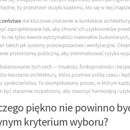
zbędne, by przestrzeń służyła każdemu, kto się w niej znajdzi
czeństwo
ma kluczowe znaczenie w kontekście architektury
yć zaprojektowane tak, aby chronić ich użytkowników przed
 to nie tylko kwestii wytrzymałości materiałów budowlanych,
ań takich jak systemy przeciwpożarowe i wentylacyjne. Obejm
anie przestrzenią publiczną, aby zminimalizować ryzyko wy
balansowanie tych cech — trwałości, funkcjonalności i bezpi
 dla tworzenia architektury, która przetrwa próbę czasu i będ
y społeczeństwa. To skomplikowany proces, w którym każdy
n być starannie rozpatrzony, aby stworzyć harmonijną i użyt
czego piękno nie powinno by
ynym kryterium wyboru?