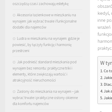
oszczędzą czas i zachowają estetykę
obszaró
kiedyś,
Akcesoria łazienkowe w mieszkaniu na
inne po
wynajem: jak wybrać trwałe i funkcjonalne
wrażeń 
dodatki dla najemców
funkcjo
Lustra w mieszkaniu na wynajem: gdzie je
harmoni
powiesić, by łączyły funkcję i harmonię
praktyc
przestrzeni
Jak podnieść standard mieszkania pod
W ty
wynajem bez remontu: praktyczne triki i
Co t
elementy, które zwiększają wartość i
Jaki
atrakcyjność nieruchomości
Dlac
Jak 
Zasłony do mieszkania na wynajem – jak
wybrać trwałe i praktyczne osłony okienne
Jaki
dla komfortu najemców