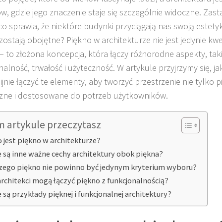
w, gdzie jego znaczenie staje się szczególnie widoczne. Zasta
 co sprawia, że niektóre budynki przyciągają nas swoją estet
zostają obojętne? Piękno w architekturze nie jest jedynie kw
– to złożona koncepcja, która łączy różnorodne aspekty, taki
nalność, trwałość i użyteczność. W artykule przyjrzymy się, j
jnie łączyć te elementy, aby tworzyć przestrzenie nie tylko p
zne i dostosowane do potrzeb użytkowników.
m artykule przeczytasz
o jest piękno w architekturze?
e są inne ważne cechy architektury obok piękna?
zego piękno nie powinno być jedynym kryterium wyboru?
architekci mogą łączyć piękno z funkcjonalnością?
e są przykłady pięknej i funkcjonalnej architektury?