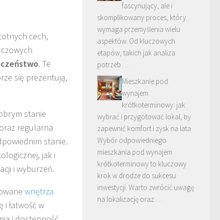
fascynujący, ale i
skomplikowany proces, który
wymaga przemyślenia wielu
stotnych cech,
aspektów. Od kluczowych
luczowych
etapów, takich jak analiza
eczeństwo
. Te
potrzeb …
ze się prezentują,
Mieszkanie pod
wynajem
krótkoterminowy: jak
obrym stanie
wybrać i przygotować lokal, by
 oraz regularna
zapewnić komfort i zysk na lata
dpowiednim stanie.
Wybór odpowiedniego
mieszkania pod wynajem
ogicznej, jak i
krótkoterminowy to kluczowy
cji i wyburzeń.
krok w drodze do sukcesu
inwestycji. Warto zwrócić uwagę
ktowane
wnętrza
na lokalizację oraz …
 i łatwość w
mia i dostępność,