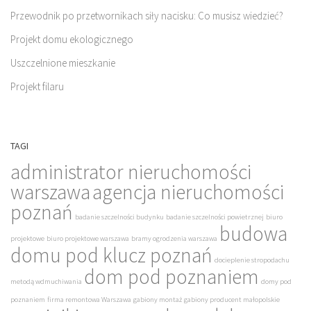
Przewodnik po przetwornikach siły nacisku: Co musisz wiedzieć?
Projekt domu ekologicznego
Uszczelnione mieszkanie
Projekt filaru
TAGI
administrator nieruchomości
warszawa
agencja nieruchomości
poznań
badanie szczelności budynku
badanie szczelności powietrznej
biuro
budowa
projektowe
biuro projektowe warszawa
bramy ogrodzenia warszawa
domu pod klucz poznań
docieplenie stropodachu
dom pod poznaniem
metodą wdmuchiwania
domy pod
poznaniem
firma remontowa Warszawa
gabiony montaż
gabiony producent małopolskie