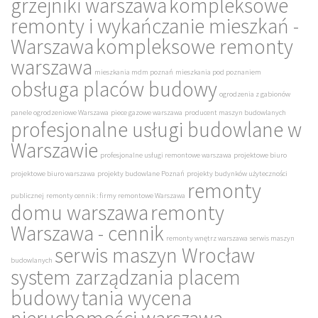
grzejniki warszawa
kompleksowe
remonty i wykańczanie mieszkań -
Warszawa
kompleksowe remonty
warszawa
mieszkania mdm poznań
mieszkania pod poznaniem
obsługa placów budowy
ogrodzenia z gabionów
panele ogrodzeniowe Warszawa
piece gazowe warszawa
producent maszyn budowlanych
profesjonalne usługi budowlane w
Warszawie
profesjonalne usługi remontowe warszawa
projektowe biuro
projektowe biuro warszawa
projekty budowlane Poznań
projekty budynków użyteczności
remonty
publicznej
remonty cennik : firmy remontowe Warszawa
domu warszawa
remonty
Warszawa - cennik
remonty wnętrz warszawa
serwis maszyn
serwis maszyn Wrocław
budowlanych
system zarządzania placem
budowy
tania wycena