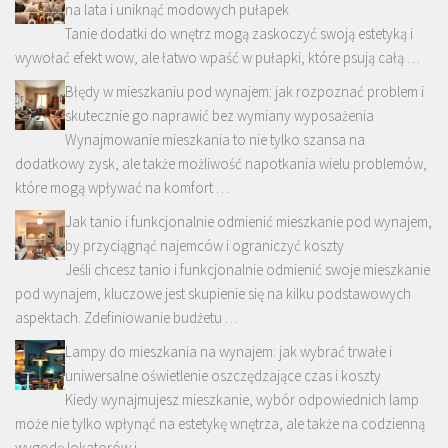
na lata i uniknąć modowych pułapek
Tanie dodatki do wnętrz mogą zaskoczyć swoją estetyką i
wywołać efekt wow, ale łatwo wpaść w pułapki, które psują całą …
Błędy w mieszkaniu pod wynajem: jak rozpoznać problem i
skutecznie go naprawić bez wymiany wyposażenia
Wynajmowanie mieszkania to nie tylko szansa na
dodatkowy zysk, ale także możliwość napotkania wielu problemów,
które mogą wpływać na komfort …
Jak tanio i funkcjonalnie odmienić mieszkanie pod wynajem,
by przyciągnąć najemców i ograniczyć koszty
Jeśli chcesz tanio i funkcjonalnie odmienić swoje mieszkanie
pod wynajem, kluczowe jest skupienie się na kilku podstawowych
aspektach. Zdefiniowanie budżetu …
Lampy do mieszkania na wynajem: jak wybrać trwałe i
uniwersalne oświetlenie oszczędzające czas i koszty
Kiedy wynajmujesz mieszkanie, wybór odpowiednich lamp
może nie tylko wpłynąć na estetykę wnętrza, ale także na codzienną
wygodę lokatorów i …