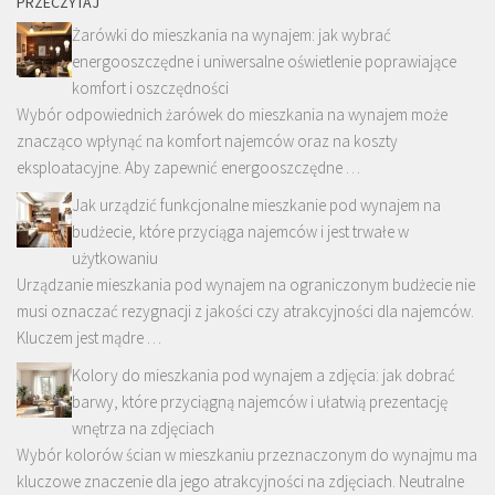
PRZECZYTAJ
Żarówki do mieszkania na wynajem: jak wybrać
energooszczędne i uniwersalne oświetlenie poprawiające
komfort i oszczędności
Wybór odpowiednich żarówek do mieszkania na wynajem może
znacząco wpłynąć na komfort najemców oraz na koszty
eksploatacyjne. Aby zapewnić energooszczędne …
Jak urządzić funkcjonalne mieszkanie pod wynajem na
budżecie, które przyciąga najemców i jest trwałe w
użytkowaniu
Urządzanie mieszkania pod wynajem na ograniczonym budżecie nie
musi oznaczać rezygnacji z jakości czy atrakcyjności dla najemców.
Kluczem jest mądre …
Kolory do mieszkania pod wynajem a zdjęcia: jak dobrać
barwy, które przyciągną najemców i ułatwią prezentację
wnętrza na zdjęciach
Wybór kolorów ścian w mieszkaniu przeznaczonym do wynajmu ma
kluczowe znaczenie dla jego atrakcyjności na zdjęciach. Neutralne