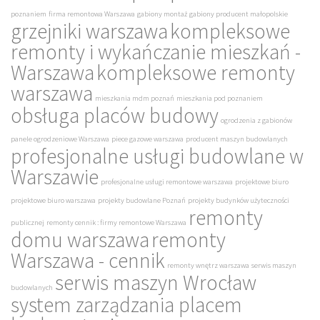
poznaniem
firma remontowa Warszawa
gabiony montaż
gabiony producent małopolskie
grzejniki warszawa
kompleksowe
remonty i wykańczanie mieszkań -
Warszawa
kompleksowe remonty
warszawa
mieszkania mdm poznań
mieszkania pod poznaniem
obsługa placów budowy
ogrodzenia z gabionów
panele ogrodzeniowe Warszawa
piece gazowe warszawa
producent maszyn budowlanych
profesjonalne usługi budowlane w
Warszawie
profesjonalne usługi remontowe warszawa
projektowe biuro
projektowe biuro warszawa
projekty budowlane Poznań
projekty budynków użyteczności
remonty
publicznej
remonty cennik : firmy remontowe Warszawa
domu warszawa
remonty
Warszawa - cennik
remonty wnętrz warszawa
serwis maszyn
serwis maszyn Wrocław
budowlanych
system zarządzania placem