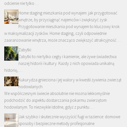
odcienie nie tylko …
Home staging mieszkania pod wynajem: jak przygotować
wnętrze, by przyciągnąć najemców i zwiększyć zysk
Przygotowanie mieszkania pod wynajem to kluczowy krok
w maksymalizacji zysków. Home staging, czyli odpowiednie
zaaranżowanie wnętrza, może znacząco zwiększyć atrakcyjność …
Zabytki
Zabytki to nie tylko cegły i kamienie, ale żywe świadectwa
naszej historii i kultury. Każdy z nich opowiada unikalną
historię, …
Kukurydza gnieciona i jej walory w kwestii żywienia zwierząt
hodowlanych
We współczesnym świecie absolutnie nie można lekkomyślnie
podchodzić do aspektu dostarczania pokarmu zwierzętom
hodowlanym. To niezwykle istotne, gdyż z punktu …
Jak szybko i skutecznie wyczyścić fugi w łazience: domowe
sposoby i bezpieczne metody profesjonalne