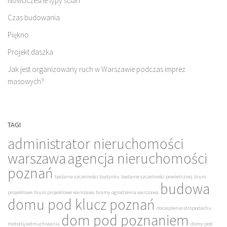
Nowoczesne typy ścian
Czas budowania
Piękno
Projekt daszka
Jak jest organizowany ruch w Warszawie podczas imprez
masowych?
TAGI
administrator nieruchomości
warszawa
agencja nieruchomości
poznań
badanie szczelności budynku
badanie szczelności powietrznej
biuro
budowa
projektowe
biuro projektowe warszawa
bramy ogrodzenia warszawa
domu pod klucz poznań
docieplenie stropodachu
dom pod poznaniem
metodą wdmuchiwania
domy pod