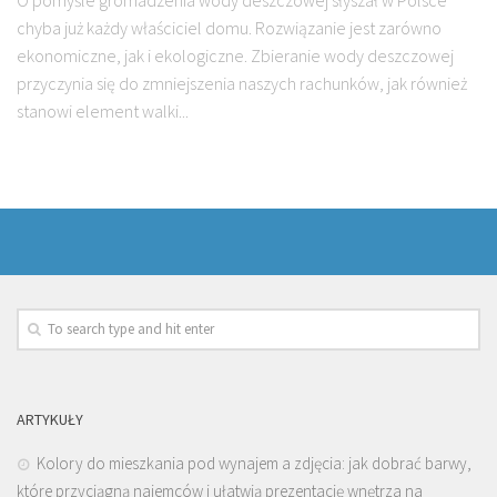
O pomyśle gromadzenia wody deszczowej słyszał w Polsce
chyba już każdy właściciel domu. Rozwiązanie jest zarówno
ekonomiczne, jak i ekologiczne. Zbieranie wody deszczowej
przyczynia się do zmniejszenia naszych rachunków, jak również
stanowi element walki...
ARTYKUŁY
Kolory do mieszkania pod wynajem a zdjęcia: jak dobrać barwy,
które przyciągną najemców i ułatwią prezentację wnętrza na