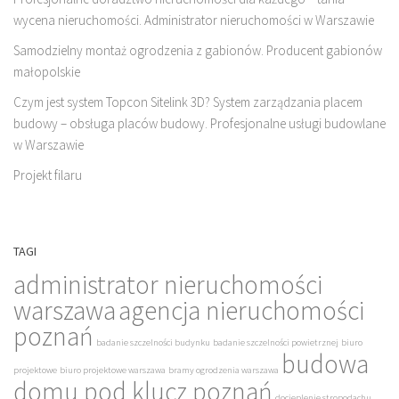
wycena nieruchomości. Administrator nieruchomości w Warszawie
Samodzielny montaż ogrodzenia z gabionów. Producent gabionów
małopolskie
Czym jest system Topcon Sitelink 3D? System zarządzania placem
budowy – obsługa placów budowy. Profesjonalne usługi budowlane
w Warszawie
Projekt filaru
TAGI
administrator nieruchomości
warszawa
agencja nieruchomości
poznań
badanie szczelności budynku
badanie szczelności powietrznej
biuro
budowa
projektowe
biuro projektowe warszawa
bramy ogrodzenia warszawa
domu pod klucz poznań
docieplenie stropodachu