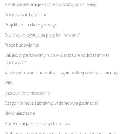
Metalowe dekoracje – gdzie sprawdzą się najlepiej?
Nowoczesne typy ścian
Projekt domu ekologicznego
Gdzie wykorzystuje się płyty laminowane?
Praca budowlańca
Jak jest organizowany ruch w Warszawie podczas imprez
masowych?
Sztuka gotowania na wolnym ogniu: odkryj sekrety simmeringi
Wille
Uszczelnione mieszkanie
Czego nie może zabraknąć w domowym gabinecie?
Bloki mieszkalne
Modernizacja zniszczonych domów
Profesjonalne doradztwo nieruchomości dla każdego – tania