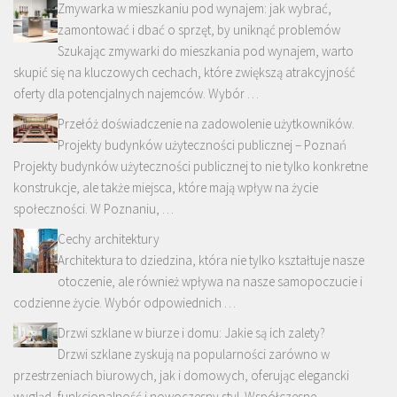
Zmywarka w mieszkaniu pod wynajem: jak wybrać,
zamontować i dbać o sprzęt, by uniknąć problemów
Szukając zmywarki do mieszkania pod wynajem, warto
skupić się na kluczowych cechach, które zwiększą atrakcyjność
oferty dla potencjalnych najemców. Wybór …
Przełóż doświadczenie na zadowolenie użytkowników.
Projekty budynków użyteczności publicznej – Poznań
Projekty budynków użyteczności publicznej to nie tylko konkretne
konstrukcje, ale także miejsca, które mają wpływ na życie
społeczności. W Poznaniu, …
Cechy architektury
Architektura to dziedzina, która nie tylko kształtuje nasze
otoczenie, ale również wpływa na nasze samopoczucie i
codzienne życie. Wybór odpowiednich …
Drzwi szklane w biurze i domu: Jakie są ich zalety?
Drzwi szklane zyskują na popularności zarówno w
przestrzeniach biurowych, jak i domowych, oferując elegancki
wygląd, funkcjonalność i nowoczesny styl. Współczesne …