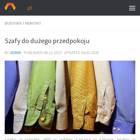
BUDOWA I REMONT
Szafy do dużego przedpokoju
BY
ADMIN
· PUBLISHED
06-12-2019
· UPDATED
04-01-2020
Łóżko w sypialni, stół w jadalni, kanapa w salonie, biurko w