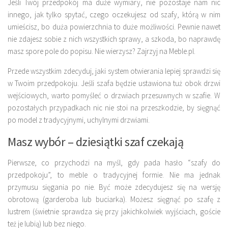
Jeśli Twój przedpokój ma duże wymiary, nie pozostaje nam nic
innego, jak tylko spytać, czego oczekujesz od szafy, którą w nim
umieścisz, bo duża powierzchnia to duże możliwości. Pewnie nawet
nie zdajesz sobie z nich wszystkich sprawy, a szkoda, bo naprawdę
masz spore pole do popisu. Nie wierzysz? Zajrzyj na Meble.pl.
Przede wszystkim zdecyduj, jaki system otwierania lepiej sprawdzi się
w Twoim przedpokoju. Jeśli szafa będzie ustawiona tuż obok drzwi
wejściowych, warto pomyśleć o drzwiach przesuwnych w szafie. W
pozostałych przypadkach nic nie stoi na przeszkodzie, by sięgnąć
po model z tradycyjnymi, uchylnymi drzwiami.
Masz wybór – dziesiątki szaf czekają
Pierwsze, co przychodzi na myśl, gdy pada hasło “szafy do
przedpokoju”, to meble o tradycyjnej formie. Nie ma jednak
przymusu sięgania po nie. Być może zdecydujesz się na wersję
obrotową (garderoba lub buciarka). Możesz sięgnąć po szafę z
lustrem (świetnie sprawdza się przy jakichkolwiek wyjściach, goście
też je lubią) lub bez niego.