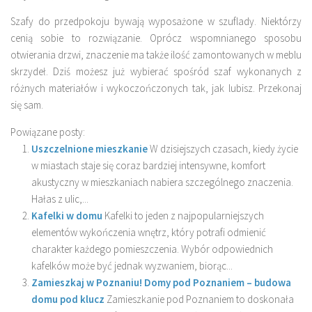
Szafy do przedpokoju bywają wyposażone w szuflady. Niektórzy
cenią sobie to rozwiązanie. Oprócz wspomnianego sposobu
otwierania drzwi, znaczenie ma także ilość zamontowanych w meblu
skrzydeł. Dziś możesz już wybierać spośród szaf wykonanych z
różnych materiałów i wykoczończonych tak, jak lubisz. Przekonaj
się sam.
Powiązane posty:
Uszczelnione mieszkanie
W dzisiejszych czasach, kiedy życie
w miastach staje się coraz bardziej intensywne, komfort
akustyczny w mieszkaniach nabiera szczególnego znaczenia.
Hałas z ulic,...
Kafelki w domu
Kafelki to jeden z najpopularniejszych
elementów wykończenia wnętrz, który potrafi odmienić
charakter każdego pomieszczenia. Wybór odpowiednich
kafelków może być jednak wyzwaniem, biorąc...
Zamieszkaj w Poznaniu! Domy pod Poznaniem – budowa
domu pod klucz
Zamieszkanie pod Poznaniem to doskonała