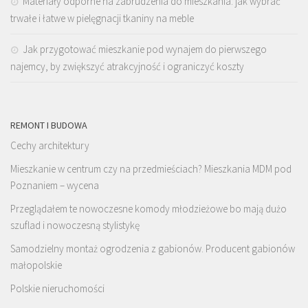
Materiały odporne na zabrudzenia do mieszkania: jak wybrać
trwałe i łatwe w pielęgnacji tkaniny na meble
Jak przygotować mieszkanie pod wynajem do pierwszego
najemcy, by zwiększyć atrakcyjność i ograniczyć koszty
REMONT I BUDOWA
Cechy architektury
Mieszkanie w centrum czy na przedmieściach? Mieszkania MDM pod
Poznaniem – wycena
Przeglądałem te
nowoczesne komody młodzieżowe
bo mają dużo
szuflad i nowoczesną stylistykę
Samodzielny montaż ogrodzenia z gabionów. Producent gabionów
małopolskie
Polskie nieruchomości