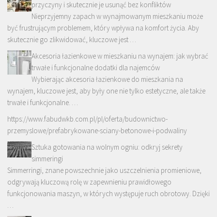
przyczyny i skutecznie je usunąć bez konfliktów
Nieprzyjemny zapach w wynajmowanym mieszkaniu może
być frustrującym problemem, który wpływa na komfort życia. Aby
skutecznie go zlikwidować, kluczowe jest …
Akcesoria łazienkowe w mieszkaniu na wynajem: jak wybrać
trwałe i funkcjonalne dodatki dla najemców
Wybierając akcesoria łazienkowe do mieszkania na
wynajem, kluczowe jest, aby były one nie tylko estetyczne, ale także
trwałe i funkcjonalne. …
https://www.fabudwkb.com.pl/pl/oferta/budownictwo-
przemyslowe/prefabrykowane-sciany-betonowe-i-podwaliny
Sztuka gotowania na wolnym ogniu: odkryj sekrety
simmeringi
Simmerringi, znane powszechnie jako uszczelnienia promieniowe,
odgrywają kluczową rolę w zapewnieniu prawidłowego
funkcjonowania maszyn, w których występuje ruch obrotowy. Dzięki
…