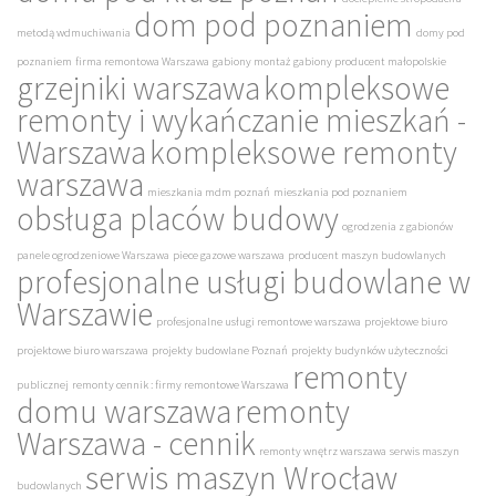
dom pod poznaniem
metodą wdmuchiwania
domy pod
poznaniem
firma remontowa Warszawa
gabiony montaż
gabiony producent małopolskie
grzejniki warszawa
kompleksowe
remonty i wykańczanie mieszkań -
Warszawa
kompleksowe remonty
warszawa
mieszkania mdm poznań
mieszkania pod poznaniem
obsługa placów budowy
ogrodzenia z gabionów
panele ogrodzeniowe Warszawa
piece gazowe warszawa
producent maszyn budowlanych
profesjonalne usługi budowlane w
Warszawie
profesjonalne usługi remontowe warszawa
projektowe biuro
projektowe biuro warszawa
projekty budowlane Poznań
projekty budynków użyteczności
remonty
publicznej
remonty cennik : firmy remontowe Warszawa
domu warszawa
remonty
Warszawa - cennik
remonty wnętrz warszawa
serwis maszyn
serwis maszyn Wrocław
budowlanych