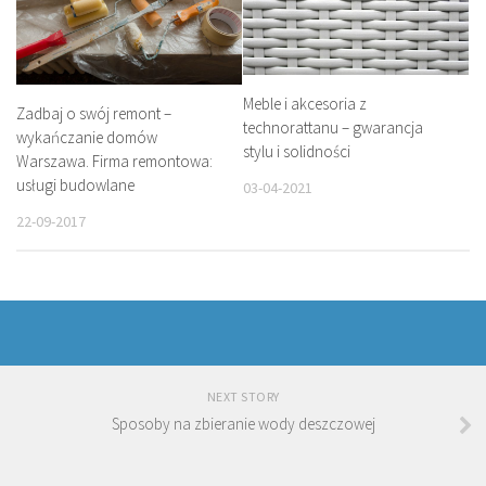
Meble i akcesoria z
Zadbaj o swój remont –
technorattanu – gwarancja
wykańczanie domów
stylu i solidności
Warszawa. Firma remontowa:
usługi budowlane
03-04-2021
22-09-2017
NEXT STORY
Sposoby na zbieranie wody deszczowej