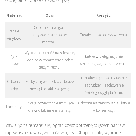
szczególnie dobrze sprawdzają się:
Materiał
Opis
Korzyści
Odporne na wilgoć i
Panele
zarysowania, łatwe w
Trwałe i łatwe do czyszczenia.
winylowe
montażu.
Wysoka odporność na ścieranie,
Płytki
Łatwe w pielęgnacji, nie
idealne w pomieszczeniach o
gresowe
wymagają częstej konserwacji.
dużym ruchu.
Umożliwiają łatwe usuwanie
Odporne
Farby zmywalne, które dobrze
zabrudzeń i zachowanie
farby
znoszą kontakt z wilgocią.
świeżego wyglądu ścian.
Trwałe powierzchnie imitujące
Odporne na zarysowania i łatwe
Laminaty
drewno lub inne materiały.
w konserwacji.
Stawiając na te materiały, ograniczysz potrzebę częstych napraw i
zapewnisz dłuższą żywotność wnętrza. Dbaj o to, aby wybrane