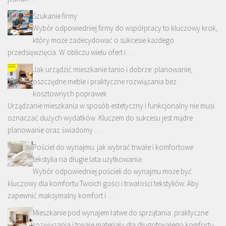
Szukanie firmy
Wybór odpowiedniej firmy do współpracy to kluczowy krok,
który może zadecydować o sukcesie każdego
przedsięwzięcia. W obliczu wielu ofert i …
Jak urządzić mieszkanie tanio i dobrze: planowanie,
oszczędne meble i praktyczne rozwiązania bez
kosztownych poprawek
Urządzanie mieszkania w sposób estetyczny i funkcjonalny nie musi
oznaczać dużych wydatków. Kluczem do sukcesu jest mądre
planowanie oraz świadomy …
Pościel do wynajmu: jak wybrać trwałe i komfortowe
tekstylia na długie lata użytkowania
Wybór odpowiedniej pościeli do wynajmu może być
kluczowy dla komfortu Twoich gości i trwałości tekstyliów. Aby
zapewnić maksymalny komfort i …
Mieszkanie pod wynajem łatwe do sprzątania: praktyczne
rozwiązania i trwałe materiały dla długotrwałego komfortu