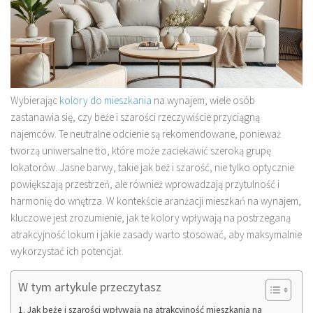
Wybierając
kolory do mieszkania
na wynajem, wiele osób
zastanawia się, czy beże i szarości rzeczywiście przyciągną
najemców. Te neutralne odcienie są rekomendowane, ponieważ
tworzą uniwersalne tło, które może zaciekawić szeroką grupę
lokatorów. Jasne barwy, takie jak beż i szarość, nie tylko optycznie
powiększają przestrzeń, ale również wprowadzają przytulność i
harmonię do wnętrza. W kontekście aranżacji mieszkań na wynajem,
kluczowe jest zrozumienie, jak te kolory wpływają na postrzeganą
atrakcyjność lokum i jakie zasady warto stosować, aby maksymalnie
wykorzystać ich potencjał.
W tym artykule przeczytasz
Jak beże i szarości wpływają na atrakcyjność mieszkania na