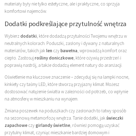
materiały były nie tylko estetyczne, ale i praktyczne, co sprzyja
komfortowi najemców.
Dodatki podkreślające przytulność wnętrza
Wybierz
dodatki
, które dodadzą przytulności Twojemu wnętrzu w
neutralnych kolorach. Poduszki, zasłony i dywany z naturalnych
materiałów, takich jak
len
czy
bawełna
, wprowadzą komfort oraz
ciepło. Zastosuj
rośliny doniczkowe
, które ożywią przestrzeń i
poprawią nastrój, a także dodadzą element natury do aranżacji.
Oświetlenie ma kluczowe znaczenie – zdecyduj się na lampki nocne,
kinkiety czy taśmy LED, które stworzą przyjazny klimat. Możesz
dostosować natężenie światła w zależności od potrzeb, co wpłynie
na atmosferę w mieszkaniu na wynajem.
Zmiana poszewek na poduszkach czy zasłonach to łatwy sposób
na sezonową metamorfozę wnętrza. Tanie dodatki, jak
świeczki
zapachowe
czy
girlandy świetlne
, również pomogą uzyskać
przytulny klimat, czyniąc mieszkanie bardziej domowym i