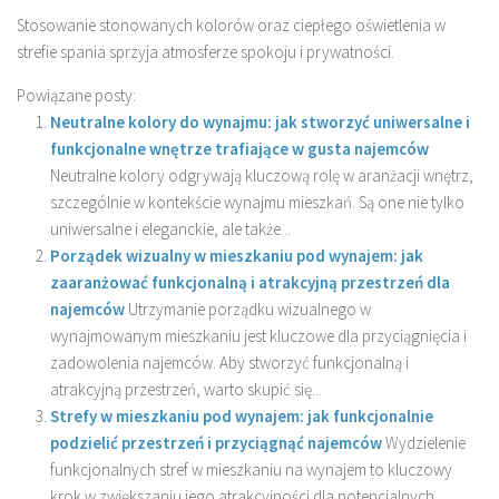
Stosowanie stonowanych kolorów oraz ciepłego oświetlenia w
strefie spania sprzyja atmosferze spokoju i prywatności.
Powiązane posty:
Neutralne kolory do wynajmu: jak stworzyć uniwersalne i
funkcjonalne wnętrze trafiające w gusta najemców
Neutralne kolory odgrywają kluczową rolę w aranżacji wnętrz,
szczególnie w kontekście wynajmu mieszkań. Są one nie tylko
uniwersalne i eleganckie, ale także...
Porządek wizualny w mieszkaniu pod wynajem: jak
zaaranżować funkcjonalną i atrakcyjną przestrzeń dla
najemców
Utrzymanie porządku wizualnego w
wynajmowanym mieszkaniu jest kluczowe dla przyciągnięcia i
zadowolenia najemców. Aby stworzyć funkcjonalną i
atrakcyjną przestrzeń, warto skupić się...
Strefy w mieszkaniu pod wynajem: jak funkcjonalnie
podzielić przestrzeń i przyciągnąć najemców
Wydzielenie
funkcjonalnych stref w mieszkaniu na wynajem to kluczowy
krok w zwiększaniu jego atrakcyjności dla potencjalnych