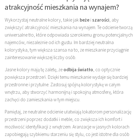
atrakcyjność mieszkania na wynajem?
Wykorzystaj neutralne kolory, takie jak
beże
i
szarości
, aby
zwiększyć atrakcyjność mieszkania na wynajem. Te odcienie tworzą
uniwersalne tło, które odpowiada szerokiemu gronu potencjalnych
najemców, niezależnie od ich gustu. Im bardziej neutralna
kolorystyka, tym większa szansa na to, że mieszkanie przyciągnie
zainteresowanie większej liczby osób.
Jasne kolory mają tę zaletę, że
odbija światło
, co optycznie
powiększa przestrzeń. Dzięki temu mieszkanie wydaje się bardziej
przestronne i przytulne. Zastosuj spójną kolorystykę w całym
wnętrzu, aby stworzyć harmonijną i spokojną atmosferę, która
zachęci do zamieszkania w tym miejscu.
Pamiętaj, że neutralne odcienie ułatwiają lokatorom personalizację
przestrzeni poprzez dodatki i meble, co zwiększa ich komfort i
możliwość identyfikacji z wnętrzem. Aranżacje w jasnych kolorach
zapobiegają szybkiemu starzeniu się stylu, co jest istotne dla osób