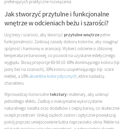
preferujących praktyczne rozwiązania.
Jak stworzyć przytulne i funkcjonalne
wnętrze w odcieniach beżu i szarości?
Użyj beży i szarości, aby stworzyć
przytulne wnętrze
pełne
funkcjonalności. Zastosuj zasady doboru kolorów, aby osiągnąć
spójność i harmonię w aranżacji. Wybierz odcienie o zbliżonej
temperaturze barwowej, co pozwoli na uzyskanie estetycznego
wyglądu. Stosuj proporcje 60-30-10: 60% dominującego koloru (np.
jasny beż na ścianach), 30% koloru uzupełniającego (np. szare
meble), a 10%
akcentów kolorystycznych
, które nadadzą
charakteru.
Wprowadzaj różnorodne
tekstury
i materiały, aby uniknąć
jednolitego efektu. Zadbaj o maksymalne wykorzystanie
naturalnego światła oraz dodatków z ciepłą barwą, co skutecznie
ociepli przestrzeń. Unikaj ciężkich zasłon i optycznie powiększaj
pokój poprzez umiejscowienie lustra naprzeciwko okna. Meble na
nóżkach zwiększą wizualną przestrzeń, a odpowiednie akcenty