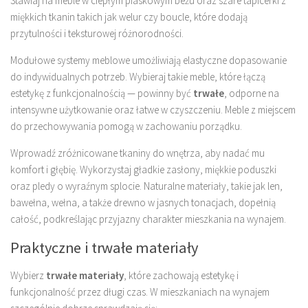
Stawiaj na meble w ciepłym piaskowym beżu oraz szare tapicerki z
miękkich tkanin takich jak welur czy boucle, które dodają
przytulności i teksturowej różnorodności.
Modułowe systemy meblowe umożliwiają elastyczne dopasowanie
do indywidualnych potrzeb. Wybieraj takie meble, które łączą
estetykę z funkcjonalnością — powinny być
trwałe
, odporne na
intensywne użytkowanie oraz łatwe w czyszczeniu. Meble z miejscem
do przechowywania pomogą w zachowaniu porządku.
Wprowadź zróżnicowane tkaniny do wnętrza, aby nadać mu
komfort i głębię. Wykorzystaj gładkie zasłony, miękkie poduszki
oraz pledy o wyraźnym splocie. Naturalne materiały, takie jak len,
bawełna, wełna, a także drewno w jasnych tonacjach, dopełnią
całość, podkreślając przyjazny charakter mieszkania na wynajem.
Praktyczne i trwałe materiały
Wybierz
trwałe materiały
, które zachowają estetykę i
funkcjonalność przez długi czas. W mieszkaniach na wynajem