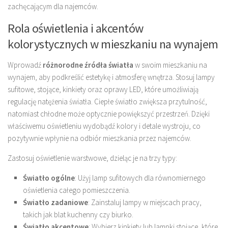
zachęcającym dla najemców.
Rola oświetlenia i akcentów
kolorystycznych w mieszkaniu na wynajem
Wprowadź
różnorodne źródła światła
w swoim mieszkaniu na
wynajem, aby podkreślić estetykę i atmosferę wnętrza. Stosuj lampy
sufitowe, stojące, kinkiety oraz oprawy LED, które umożliwiają
regulację natężenia światła. Ciepłe światło zwiększa przytulność,
natomiast chłodne może optycznie powiększyć przestrzeń. Dzięki
właściwemu oświetleniu wydobądź kolory i detale wystroju, co
pozytywnie wpłynie na odbiór mieszkania przez najemców.
Zastosuj oświetlenie warstwowe, dzieląc je na trzy typy:
Światło ogólne
: Użyj lamp sufitowych dla równomiernego
oświetlenia całego pomieszczenia.
Światło zadaniowe
: Zainstaluj lampy w miejscach pracy,
takich jak blat kuchenny czy biurko.
Światło akcentowe
: Wybierz kinkiety lub lampki stojące, które