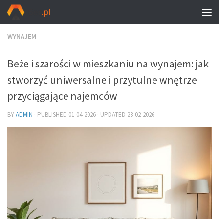
WYNAJEM
Beże i szarości w mieszkaniu na wynajem: jak
stworzyć uniwersalne i przytulne wnętrze
przyciągające najemców
BY
ADMIN
· PUBLISHED
01-04-2026
· UPDATED
23-02-2026