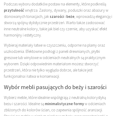
Podczas wyboru dodatków postaw na elementy, które podkreślą
przytulność
wnętrza. Zasłony, dywany, poduszki oraz abażury w
stonowanych tonacjach, jak
szarości
i
beże
, wprowadzą elegancję i
stworzą spójną stylistycznie przestrzeń. Warto także zastosować
inne neutralne kolory, takie jak biel czy czernie, aby uzyskać efekt
harmonijny i estetyczny.
Wybieraj materiały łatwe w czyszczeniu, odporne na plamy oraz
uszkodzenia. Efektowne podłogi z paneli drewnianych, płytki
gresowe lub winylowe w odcieniach neutralnych są praktycznym
wyborem. Dzięki odpowiednim materiałom możesz stworzyć
przestrzeń, która nie tylko wygląda dobrze, ale także jest
funkcjonalna i łatwa w konserwacji.
Wybór mebli pasujących do beży i szarości
Wybierz meble, które idealnie współgrają z neutralną kolorystyką
beżu i szarości. Idealne są
minimalistyczne formy
w odcieniach
zbliżonych do kolorów ścian, co zapewnia spójność aranżacji.