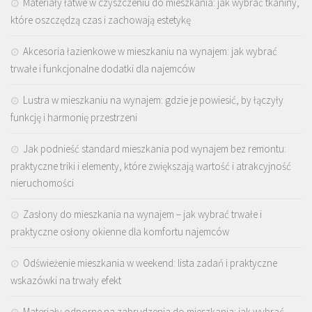
Materiały łatwe w czyszczeniu do mieszkania: jak wybrać tkaniny,
które oszczędzą czas i zachowają estetykę
Akcesoria łazienkowe w mieszkaniu na wynajem: jak wybrać
trwałe i funkcjonalne dodatki dla najemców
Lustra w mieszkaniu na wynajem: gdzie je powiesić, by łączyły
funkcję i harmonię przestrzeni
Jak podnieść standard mieszkania pod wynajem bez remontu:
praktyczne triki i elementy, które zwiększają wartość i atrakcyjność
nieruchomości
Zasłony do mieszkania na wynajem – jak wybrać trwałe i
praktyczne osłony okienne dla komfortu najemców
Odświeżenie mieszkania w weekend: lista zadań i praktyczne
wskazówki na trwały efekt
Materiały odporne na zabrudzenia do mieszkania: jak wybrać