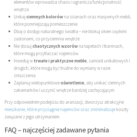
elementów wprowadza chaos i ogranicza funkcjonalność
wnętrza.
Unikaj
ciemnych kolorów
na ścianach oraz masywnych mebli,
które pomniejszają pomieszczenie.
Dbaj o dostęp naturalnego światła – nie blokuj okien ciężkimi
zasłonami, co przyciemnia wnętrze.
Nie stosuj
chaotycznych wzorów
na tapetach i tkaninach,
które mogą przytłaczać najemców.
Inwestuj w
trwałe i praktyczne meble
, zamiast unikatowych i
drogich, które mogą być trudne do wymiany w razie
zniszczenia.
Zaplanuj wielopunktowe
oświetlenie
, aby unikać ciemnych
zakamarków i uczynić wnętrze bardziej zachęcającym.
Przy odpowiednim podejściu do aranżacji, stworzysz atrakcyjne
mieszkanie, które przyciągnie najemców oraz zminimalizuje
koszty
związane z jego utrzymaniem.
FAQ – najczęściej zadawane pytania