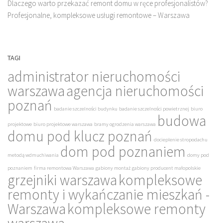
Dlaczego warto przekazać remont domu w ręce profesjonalistów?
Profesjonalne, kompleksowe usługi remontowe – Warszawa
TAGI
administrator nieruchomości
warszawa
agencja nieruchomości
poznań
badanie szczelności budynku
badanie szczelności powietrznej
biuro
budowa
projektowe
biuro projektowe warszawa
bramy ogrodzenia warszawa
domu pod klucz poznań
docieplenie stropodachu
dom pod poznaniem
metodą wdmuchiwania
domy pod
poznaniem
firma remontowa Warszawa
gabiony montaż
gabiony producent małopolskie
grzejniki warszawa
kompleksowe
remonty i wykańczanie mieszkań -
Warszawa
kompleksowe remonty