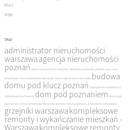
klucz
Wille
TAGI
administrator nieruchomości
warszawa
agencja nieruchomości
poznań
badanie szczelności budynku
badanie szczelności powietrznej
biuro
budowa
projektowe
biuro projektowe warszawa
bramy ogrodzenia warszawa
domu pod klucz poznań
docieplenie stropodachu
dom pod poznaniem
metodą wdmuchiwania
domy pod
poznaniem
firma remontowa Warszawa
gabiony montaż
gabiony producent małopolskie
grzejniki warszawa
kompleksowe
remonty i wykańczanie mieszkań -
Warszawa
kompleksowe remonty