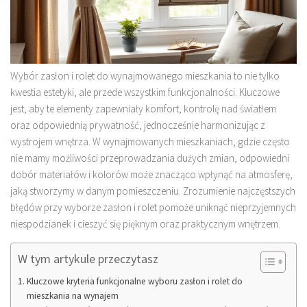
Wybór zasłon i rolet do wynajmowanego mieszkania to nie tylko
kwestia estetyki, ale przede wszystkim funkcjonalności. Kluczowe
jest, aby te elementy zapewniały komfort, kontrolę nad światłem
oraz odpowiednią prywatność, jednocześnie harmonizując z
wystrojem wnętrza. W wynajmowanych mieszkaniach, gdzie często
nie mamy możliwości przeprowadzania dużych zmian, odpowiedni
dobór materiałów i kolorów może znacząco wpłynąć na atmosferę,
jaką stworzymy w danym pomieszczeniu. Zrozumienie najczęstszych
błędów przy wyborze zasłon i rolet pomoże uniknąć nieprzyjemnych
niespodzianek i cieszyć się pięknym oraz praktycznym wnętrzem.
W tym artykule przeczytasz
Kluczowe kryteria funkcjonalne wyboru zasłon i rolet do
mieszkania na wynajem