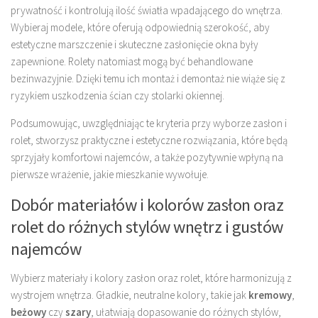
prywatność i kontrolują ilość światła wpadającego do wnętrza.
Wybieraj modele, które oferują odpowiednią szerokość, aby
estetyczne marszczenie i skuteczne zasłonięcie okna były
zapewnione. Rolety natomiast mogą być behandlowane
bezinwazyjnie. Dzięki temu ich montaż i demontaż nie wiąże się z
ryzykiem uszkodzenia ścian czy stolarki okiennej.
Podsumowując, uwzględniając te kryteria przy wyborze zasłon i
rolet, stworzysz praktyczne i estetyczne rozwiązania, które będą
sprzyjały komfortowi najemców, a także pozytywnie wpłyną na
pierwsze wrażenie, jakie mieszkanie wywołuje.
Dobór materiałów i kolorów zasłon oraz
rolet do różnych stylów wnętrz i gustów
najemców
Wybierz materiały i kolory zasłon oraz rolet, które harmonizują z
wystrojem wnętrza. Gładkie, neutralne kolory, takie jak
kremowy
,
beżowy
czy
szary
, ułatwiają dopasowanie do różnych stylów,