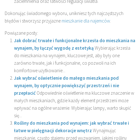
zaciemnienia oraz łatwości regulacji światła.
Dokonując świadomego wyboru, unikniesz tych najczęstszych
błędów i stworzysz przyjazne
mieszkanie dla najemców
.
Powiązane posty:
Jak dobrać trwałe i funkcjonalne krzesła do mieszkania na
wynajem, by łączyć wygodę z estetyką
Wybierając krzesła
do mieszkania na wynajem, kluczowe jest, aby były one
zarówno trwałe, jak i funkcjonalne, co pozwoli na ich
komfortowe użytkowanie...
Jak wybrać oświetlenie do małego mieszkania pod
wynajem, by optycznie powiększyć przestrzeń i nie
przepłacić
Odpowiednie oświetlenie ma kluczowe znaczenie w
małych mieszkaniach, gdzie każdy element przestrzeni może
wpływać na ogólne wrażenie. Wybierając lampy, warto skupić
się...
Rośliny do mieszkania pod wynajem: jak wybrać trwałe i
łatwe w pielęgnacji dekoracje wnętrz
Wynajmując
mieszkanie, często stajemy przed wyzwaniem, jakimi rośliny