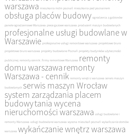
warszawa
mieszkania mdm poznań
mieszkania pod poznaniem
obsługa placów budowy
ogrodzenia z gabionów
panele ogrodzeniowe Warszawa
piece gazowe warszawa
producent maszyn budowlanych
profesjonalne usługi budowlane w
Warszawie
profesjonalne usługi remontowe warszawa
projektowe biuro
projektowe biuro warszawa
projekty budowlane Poznań
projekty budynków użyteczności
remonty
publicznej
remonty cennik : firmy remontowe Warszawa
domu warszawa
remonty
Warszawa - cennik
remonty wnętrz warszawa
serwis maszyn
serwis maszyn Wrocław
budowlanych
system zarządzania placem
budowy
tania wycena
nieruchomości warszawa
usługi budowlane i
remonty Warszawa
usługi budowlane warszawa
wycena mieszkań poznań
wykańczanie domów
wykańczanie wnętrz warszawa
warszawa