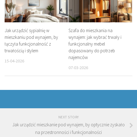
Jak urządzić sypialnię w
Szafa do mieszkania na
mieszkaniu pod wynajem, by
wynajem: jak wybrać trwały i
łączyła funkcjonalność z
funkcjonalny mebel
trwałością i stylem
dopasowany do potrzeb
najemców
15-04-2026
07-03-2026
NEXT STORY
Jak urządzić mieszkanie pod wynajem, by optycznie zyskało
na przestronności i funkcjonalności