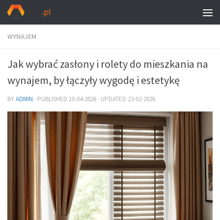
WYNAJEM
Jak wybrać zasłony i rolety do mieszkania na
wynajem, by łączyły wygodę i estetykę
BY
ADMIN
· PUBLISHED
10-04-2026
· UPDATED
23-02-2026