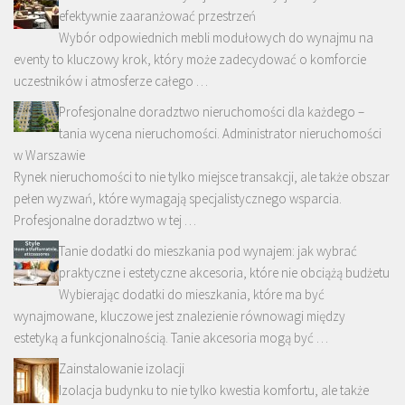
efektywnie zaaranżować przestrzeń
Wybór odpowiednich mebli modułowych do wynajmu na
eventy to kluczowy krok, który może zadecydować o komforcie
uczestników i atmosferze całego …
Profesjonalne doradztwo nieruchomości dla każdego –
tania wycena nieruchomości. Administrator nieruchomości
w Warszawie
Rynek nieruchomości to nie tylko miejsce transakcji, ale także obszar
pełen wyzwań, które wymagają specjalistycznego wsparcia.
Profesjonalne doradztwo w tej …
Tanie dodatki do mieszkania pod wynajem: jak wybrać
praktyczne i estetyczne akcesoria, które nie obciążą budżetu
Wybierając dodatki do mieszkania, które ma być
wynajmowane, kluczowe jest znalezienie równowagi między
estetyką a funkcjonalnością. Tanie akcesoria mogą być …
Zainstalowanie izolacji
Izolacja budynku to nie tylko kwestia komfortu, ale także