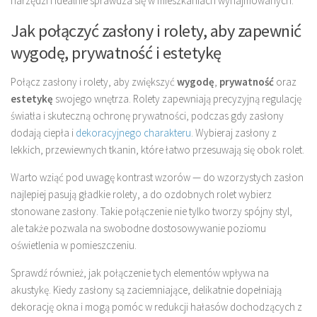
narzędzi i idealnie sprawdza się w mieszkaniach wynajmowanych.
Jak połączyć zasłony i rolety, aby zapewnić
wygodę, prywatność i estetykę
Połącz zasłony i rolety, aby zwiększyć
wygodę
,
prywatność
oraz
estetykę
swojego wnętrza. Rolety zapewniają precyzyjną regulację
światła i skuteczną ochronę prywatności, podczas gdy zasłony
dodają ciepła i
dekoracyjnego charakteru
. Wybieraj zasłony z
lekkich, przewiewnych tkanin, które łatwo przesuwają się obok rolet.
Warto wziąć pod uwagę kontrast wzorów — do wzorzystych zasłon
najlepiej pasują gładkie rolety, a do ozdobnych rolet wybierz
stonowane zasłony. Takie połączenie nie tylko tworzy spójny styl,
ale także pozwala na swobodne dostosowywanie poziomu
oświetlenia w pomieszczeniu.
Sprawdź również, jak połączenie tych elementów wpływa na
akustykę. Kiedy zasłony są zaciemniające, delikatnie dopełniają
dekorację okna i mogą pomóc w redukcji hałasów dochodzących z