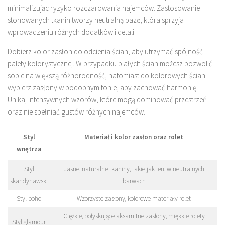
minimalizując ryzyko rozczarowania najemców. Zastosowanie
stonowanych tkanin tworzy neutralną bazę, która sprzyja
wprowadzeniu różnych dodatków i detali.
Dobierz kolor zasłon do odcienia ścian, aby utrzymać spójność
palety kolorystycznej. W przypadku białych ścian możesz pozwolić
sobie na większą różnorodność, natomiast do kolorowych ścian
wybierz zasłony w podobnym tonie, aby zachować harmonię.
Unikaj intensywnych wzorów, które mogą dominować przestrzeń
oraz nie spełniać gustów różnych najemców.
Styl
Materiał i kolor zasłon oraz rolet
wnętrza
Styl
Jasne, naturalne tkaniny, takie jak len, w neutralnych
skandynawski
barwach
Styl boho
Wzorzyste zasłony, kolorowe materiały rolet
Ciężkie, połyskujące aksamitne zasłony, miękkie rolety
Styl glamour