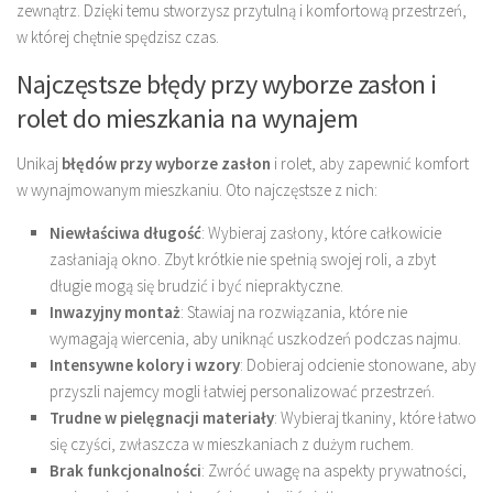
zewnątrz. Dzięki temu stworzysz przytulną i komfortową przestrzeń,
w której chętnie spędzisz czas.
Najczęstsze błędy przy wyborze zasłon i
rolet do mieszkania na wynajem
Unikaj
błędów przy wyborze zasłon
i rolet, aby zapewnić komfort
w wynajmowanym mieszkaniu. Oto najczęstsze z nich:
Niewłaściwa długość
: Wybieraj zasłony, które całkowicie
zasłaniają okno. Zbyt krótkie nie spełnią swojej roli, a zbyt
długie mogą się brudzić i być niepraktyczne.
Inwazyjny montaż
: Stawiaj na rozwiązania, które nie
wymagają wiercenia, aby uniknąć uszkodzeń podczas najmu.
Intensywne kolory i wzory
: Dobieraj odcienie stonowane, aby
przyszli najemcy mogli łatwiej personalizować przestrzeń.
Trudne w pielęgnacji materiały
: Wybieraj tkaniny, które łatwo
się czyści, zwłaszcza w mieszkaniach z dużym ruchem.
Brak funkcjonalności
: Zwróć uwagę na aspekty prywatności,