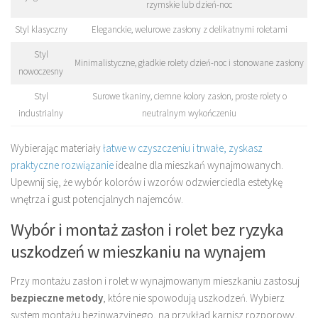
rzymskie lub dzień-noc
Styl klasyczny
Eleganckie, welurowe zasłony z delikatnymi roletami
Styl
Minimalistyczne, gładkie rolety dzień-noc i stonowane zasłony
nowoczesny
Styl
Surowe tkaniny, ciemne kolory zasłon, proste rolety o
industrialny
neutralnym wykończeniu
Wybierając materiały
łatwe w czyszczeniu i trwałe, zyskasz
praktyczne rozwiązanie
idealne dla mieszkań wynajmowanych.
Upewnij się, że wybór kolorów i wzorów odzwierciedla estetykę
wnętrza i gust potencjalnych najemców.
Wybór i montaż zasłon i rolet bez ryzyka
uszkodzeń w mieszkaniu na wynajem
Przy montażu zasłon i rolet w wynajmowanym mieszkaniu zastosuj
bezpieczne metody
, które nie spowodują uszkodzeń. Wybierz
system montażu bezinwazyjnego, na przykład karnisz rozporowy,