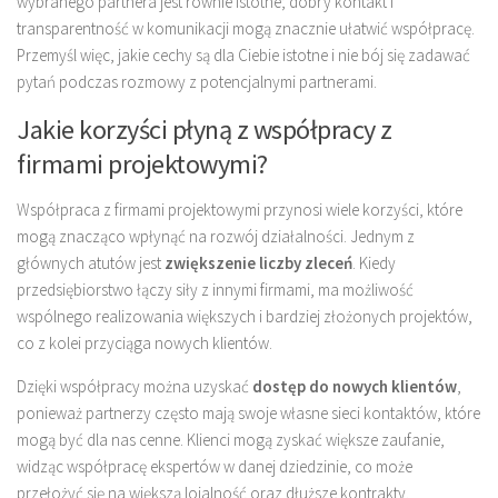
wybranego partnera jest równie istotne; dobry kontakt i
transparentność w komunikacji mogą znacznie ułatwić współpracę.
Przemyśl więc, jakie cechy są dla Ciebie istotne i nie bój się zadawać
pytań podczas rozmowy z potencjalnymi partnerami.
Jakie korzyści płyną z współpracy z
firmami projektowymi?
Współpraca z firmami projektowymi przynosi wiele korzyści, które
mogą znacząco wpłynąć na rozwój działalności. Jednym z
głównych atutów jest
zwiększenie liczby zleceń
. Kiedy
przedsiębiorstwo łączy siły z innymi firmami, ma możliwość
wspólnego realizowania większych i bardziej złożonych projektów,
co z kolei przyciąga nowych klientów.
Dzięki współpracy można uzyskać
dostęp do nowych klientów
,
ponieważ partnerzy często mają swoje własne sieci kontaktów, które
mogą być dla nas cenne. Klienci mogą zyskać większe zaufanie,
widząc współpracę ekspertów w danej dziedzinie, co może
przełożyć się na większą lojalność oraz dłuższe kontrakty.