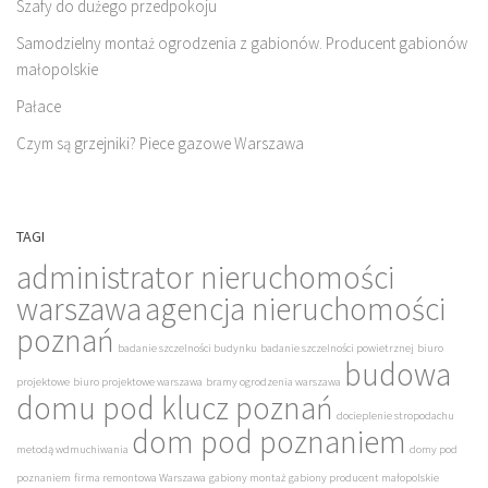
Szafy do dużego przedpokoju
Samodzielny montaż ogrodzenia z gabionów. Producent gabionów
małopolskie
Pałace
Czym są grzejniki? Piece gazowe Warszawa
TAGI
administrator nieruchomości
warszawa
agencja nieruchomości
poznań
badanie szczelności budynku
badanie szczelności powietrznej
biuro
budowa
projektowe
biuro projektowe warszawa
bramy ogrodzenia warszawa
domu pod klucz poznań
docieplenie stropodachu
dom pod poznaniem
metodą wdmuchiwania
domy pod
poznaniem
firma remontowa Warszawa
gabiony montaż
gabiony producent małopolskie