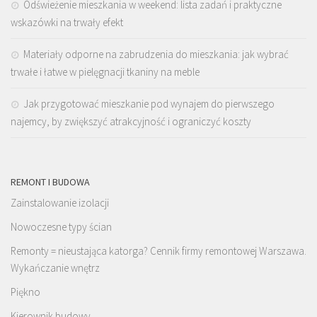
Odświeżenie mieszkania w weekend: lista zadań i praktyczne
wskazówki na trwały efekt
Materiały odporne na zabrudzenia do mieszkania: jak wybrać
trwałe i łatwe w pielęgnacji tkaniny na meble
Jak przygotować mieszkanie pod wynajem do pierwszego
najemcy, by zwiększyć atrakcyjność i ograniczyć koszty
REMONT I BUDOWA
Zainstalowanie izolacji
Nowoczesne typy ścian
Remonty = nieustająca katorga? Cennik firmy remontowej Warszawa.
Wykańczanie wnętrz
Piękno
Kierownik budowy