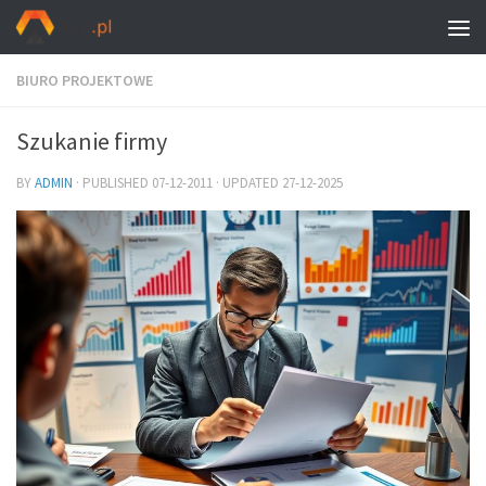
BIURO PROJEKTOWE
Szukanie firmy
BY
ADMIN
· PUBLISHED
07-12-2011
· UPDATED
27-12-2025