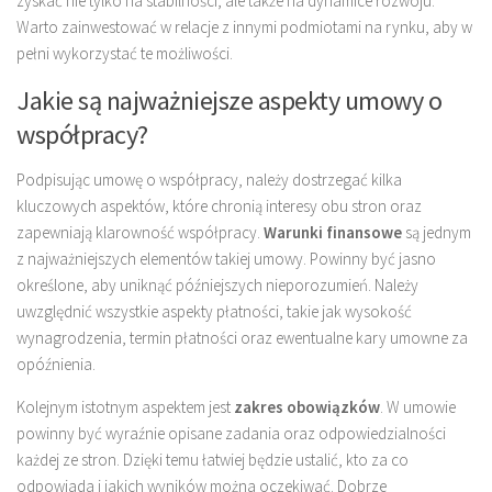
zyskać nie tylko na stabilności, ale także na dynamice rozwoju.
Warto zainwestować w relacje z innymi podmiotami na rynku, aby w
pełni wykorzystać te możliwości.
Jakie są najważniejsze aspekty umowy o
współpracy?
Podpisując umowę o współpracy, należy dostrzegać kilka
kluczowych aspektów, które chronią interesy obu stron oraz
zapewniają klarowność współpracy.
Warunki finansowe
są jednym
z najważniejszych elementów takiej umowy. Powinny być jasno
określone, aby uniknąć późniejszych nieporozumień. Należy
uwzględnić wszystkie aspekty płatności, takie jak wysokość
wynagrodzenia, termin płatności oraz ewentualne kary umowne za
opóźnienia.
Kolejnym istotnym aspektem jest
zakres obowiązków
. W umowie
powinny być wyraźnie opisane zadania oraz odpowiedzialności
każdej ze stron. Dzięki temu łatwiej będzie ustalić, kto za co
odpowiada i jakich wyników można oczekiwać. Dobrze