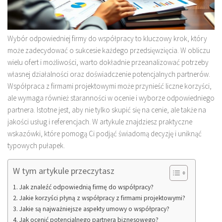
Wybór odpowiedniej firmy do współpracy to kluczowy krok, który
może zadecydować o sukcesie każdego przedsięwzięcia. W obliczu
wielu ofert i możliwości, warto dokładnie przeanalizować potrzeby
własnej działalności oraz doświadczenie potencjalnych partnerów.
Współpraca z firmami projektowymi może przynieść liczne korzyści,
ale wymaga również staranności w ocenie i wyborze odpowiedniego
partnera. Istotne jest, aby nie tylko skupić się na cenie, ale także na
jakości usług i referencjach. W artykule znajdziesz praktyczne
wskazówki, które pomogą Ci podjąć świadomą decyzję i uniknąć
typowych pułapek.
W tym artykule przeczytasz
Jak znaleźć odpowiednią firmę do współpracy?
Jakie korzyści płyną z współpracy z firmami projektowymi?
Jakie są najważniejsze aspekty umowy o współpracy?
Jak ocenić potencjalnego partnera biznesowego?