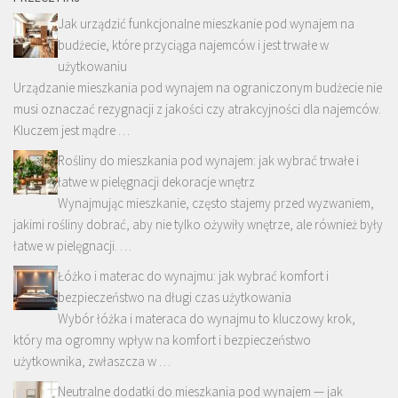
Jak urządzić funkcjonalne mieszkanie pod wynajem na
budżecie, które przyciąga najemców i jest trwałe w
użytkowaniu
Urządzanie mieszkania pod wynajem na ograniczonym budżecie nie
musi oznaczać rezygnacji z jakości czy atrakcyjności dla najemców.
Kluczem jest mądre …
Rośliny do mieszkania pod wynajem: jak wybrać trwałe i
łatwe w pielęgnacji dekoracje wnętrz
Wynajmując mieszkanie, często stajemy przed wyzwaniem,
jakimi rośliny dobrać, aby nie tylko ożywiły wnętrze, ale również były
łatwe w pielęgnacji. …
Łóżko i materac do wynajmu: jak wybrać komfort i
bezpieczeństwo na długi czas użytkowania
Wybór łóżka i materaca do wynajmu to kluczowy krok,
który ma ogromny wpływ na komfort i bezpieczeństwo
użytkownika, zwłaszcza w …
Neutralne dodatki do mieszkania pod wynajem — jak