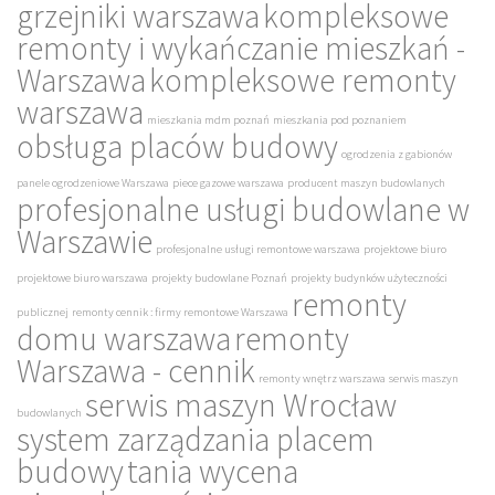
grzejniki warszawa
kompleksowe
remonty i wykańczanie mieszkań -
Warszawa
kompleksowe remonty
warszawa
mieszkania mdm poznań
mieszkania pod poznaniem
obsługa placów budowy
ogrodzenia z gabionów
panele ogrodzeniowe Warszawa
piece gazowe warszawa
producent maszyn budowlanych
profesjonalne usługi budowlane w
Warszawie
profesjonalne usługi remontowe warszawa
projektowe biuro
projektowe biuro warszawa
projekty budowlane Poznań
projekty budynków użyteczności
remonty
publicznej
remonty cennik : firmy remontowe Warszawa
domu warszawa
remonty
Warszawa - cennik
remonty wnętrz warszawa
serwis maszyn
serwis maszyn Wrocław
budowlanych
system zarządzania placem
budowy
tania wycena