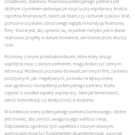
Dodatkowo, stabilność finansowa potencjalnego partnera jest
istotnym czynnikiem wpływającym na przyszłą współpracę. Analiza
raportów finansowych, takich jak bilans czy rachunek zysków i strat,
pomoże w uzyskaniu obrazowego wglądu w kondycję finansową
firmy. Ważne jest, aby upewnić się, że partner nie tylko jest w stanie
realizować projekty w danym momencie, ale również przez dłuższy
czas.
Rozmowy z innymi przedsiębiorstwami, które miały okazję
współpracować z danym partnerem, mogą dostarczyć cennych
informacji. Możliwość poznania doświadczeń innych firm, zarówno
pozytywnych, jak i negatywnych, pozwala na lepszą ocenę
wiarygodności i kompetencji potencjalnego partnera. Warto
zapytać o wszelkie aspekty współpracy, takie jak terminowość,
jakość komunikacji czy elastyczność w działaniu.
W kontekście oceny potencjalnego partnera biznesowego, istotne
jest również, aby zwrócić uwagę na jego wartości i misję.
Odpowiednia zgodność tych aspektów z naszymi własnymi
wartościami może być fundamentem długoterminowej, owocnej