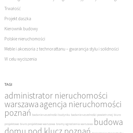
Trwałość
Projekt daszka
Kierownik budowy
Polskie nieruchomości
Meble i akcesoria z technorattanu – gwarancja stylu i solidności
W celu wyciszenia
TAGI
administrator nieruchomości
warszawa
agencja nieruchomości
poznań
badanie szczelności budynku
badanie szczelności powietrznej
biuro
budowa
projektowe
biuro projektowe warszawa
bramy ogrodzenia warszawa
domu pod klucz poznań