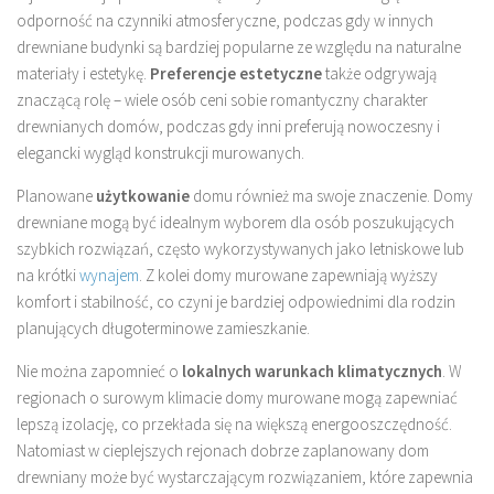
odporność na czynniki atmosferyczne, podczas gdy w innych
drewniane budynki są bardziej popularne ze względu na naturalne
materiały i estetykę.
Preferencje estetyczne
także odgrywają
znaczącą rolę – wiele osób ceni sobie romantyczny charakter
drewnianych domów, podczas gdy inni preferują nowoczesny i
elegancki wygląd konstrukcji murowanych.
Planowane
użytkowanie
domu również ma swoje znaczenie. Domy
drewniane mogą być idealnym wyborem dla osób poszukujących
szybkich rozwiązań, często wykorzystywanych jako letniskowe lub
na krótki
wynajem
. Z kolei domy murowane zapewniają wyższy
komfort i stabilność, co czyni je bardziej odpowiednimi dla rodzin
planujących długoterminowe zamieszkanie.
Nie można zapomnieć o
lokalnych warunkach klimatycznych
. W
regionach o surowym klimacie domy murowane mogą zapewniać
lepszą izolację, co przekłada się na większą energooszczędność.
Natomiast w cieplejszych rejonach dobrze zaplanowany dom
drewniany może być wystarczającym rozwiązaniem, które zapewnia