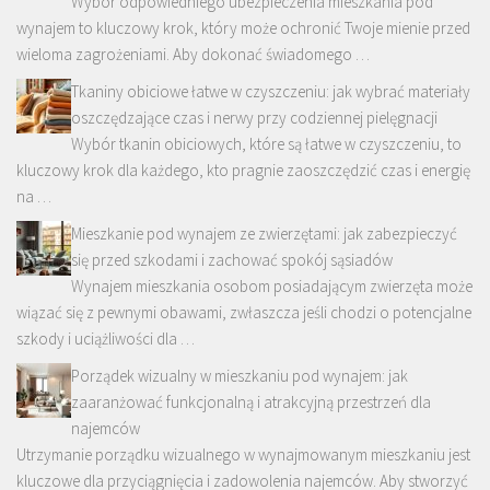
Wybór odpowiedniego ubezpieczenia mieszkania pod
wynajem to kluczowy krok, który może ochronić Twoje mienie przed
wieloma zagrożeniami. Aby dokonać świadomego …
Tkaniny obiciowe łatwe w czyszczeniu: jak wybrać materiały
oszczędzające czas i nerwy przy codziennej pielęgnacji
Wybór tkanin obiciowych, które są łatwe w czyszczeniu, to
kluczowy krok dla każdego, kto pragnie zaoszczędzić czas i energię
na …
Mieszkanie pod wynajem ze zwierzętami: jak zabezpieczyć
się przed szkodami i zachować spokój sąsiadów
Wynajem mieszkania osobom posiadającym zwierzęta może
wiązać się z pewnymi obawami, zwłaszcza jeśli chodzi o potencjalne
szkody i uciążliwości dla …
Porządek wizualny w mieszkaniu pod wynajem: jak
zaaranżować funkcjonalną i atrakcyjną przestrzeń dla
najemców
Utrzymanie porządku wizualnego w wynajmowanym mieszkaniu jest
kluczowe dla przyciągnięcia i zadowolenia najemców. Aby stworzyć