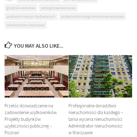
grzejniki warszawa
piece gazowe warszawa
producent maszyn budowlanych
profesjonalne usługi remontowe warszawa
remonty domu warszawa
YOU MAY ALSO LIKE...
Przełóż doświadczenie na
Profesjonalne doradztwo
zadowolenie użytkowników.
nieruchomości dla każdego –
Projekty budynków
tania wycena nieruchomości.
użyteczności publicznej –
Administrator nieruchomości
Poznań
w Warszawie