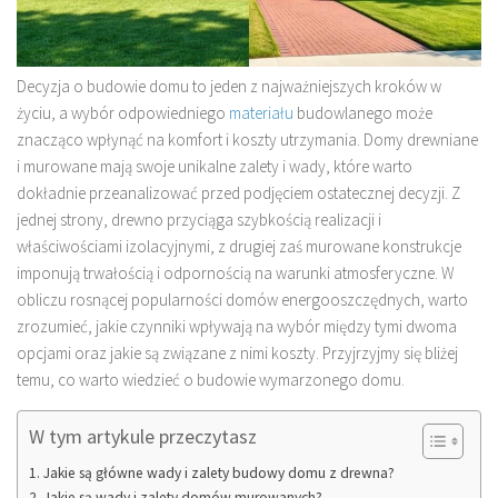
Decyzja o budowie domu to jeden z najważniejszych kroków w
życiu, a wybór odpowiedniego
materiału
budowlanego może
znacząco wpłynąć na komfort i koszty utrzymania. Domy drewniane
i murowane mają swoje unikalne zalety i wady, które warto
dokładnie przeanalizować przed podjęciem ostatecznej decyzji. Z
jednej strony, drewno przyciąga szybkością realizacji i
właściwościami izolacyjnymi, z drugiej zaś murowane konstrukcje
imponują trwałością i odpornością na warunki atmosferyczne. W
obliczu rosnącej popularności domów energooszczędnych, warto
zrozumieć, jakie czynniki wpływają na wybór między tymi dwoma
opcjami oraz jakie są związane z nimi koszty. Przyjrzyjmy się bliżej
temu, co warto wiedzieć o budowie wymarzonego domu.
W tym artykule przeczytasz
Jakie są główne wady i zalety budowy domu z drewna?
Jakie są wady i zalety domów murowanych?