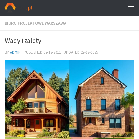
BIURO PROJEKTOWE WARSZAWA
Wady i zalety
BY
ADMIN
· PUBLISHED
07-12-2011
· UPDATED
27-12-2025