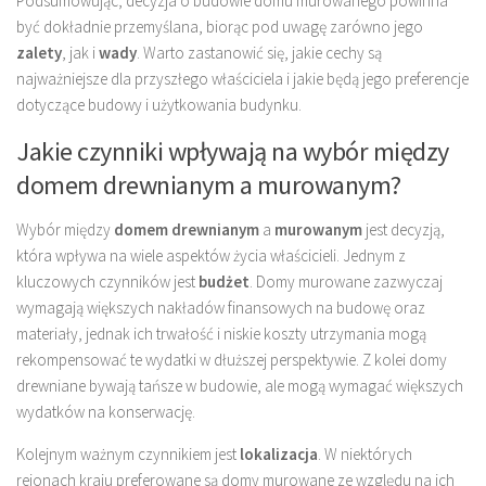
Podsumowując, decyzja o budowie domu murowanego powinna
być dokładnie przemyślana, biorąc pod uwagę zarówno jego
zalety
, jak i
wady
. Warto zastanowić się, jakie cechy są
najważniejsze dla przyszłego właściciela i jakie będą jego preferencje
dotyczące budowy i użytkowania budynku.
Jakie czynniki wpływają na wybór między
domem drewnianym a murowanym?
Wybór między
domem drewnianym
a
murowanym
jest decyzją,
która wpływa na wiele aspektów życia właścicieli. Jednym z
kluczowych czynników jest
budżet
. Domy murowane zazwyczaj
wymagają większych nakładów finansowych na budowę oraz
materiały, jednak ich trwałość i niskie koszty utrzymania mogą
rekompensować te wydatki w dłuższej perspektywie. Z kolei domy
drewniane bywają tańsze w budowie, ale mogą wymagać większych
wydatków na konserwację.
Kolejnym ważnym czynnikiem jest
lokalizacja
. W niektórych
rejonach kraju preferowane są domy murowane ze względu na ich