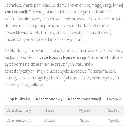
Jednakże, warto pamiętać, że domy drewniane wymagają regularnej
konserwacji
. Drewno jest materiałem podatnym na działanie
warunków atmosferycznych, co może prowadzić do konieczności
stosowania impregnacji oraz naprawy uszkodzeń. W dłuższej
perspektywie, koszty te mogą znacząco wpłynąć na całkowity
budżet związany z posiadaniem takiego domu.
Z kolei domy murowane, chociaż z początku droższe, często oferują
większą trwałość i
niższe koszty konserwacji
. Murowane budowle
są odporne na działanie niekorzystnych warunków
atmosferycznych i mają dłuższe życie użytkowe. To sprawia, że w
dłuższym czasie mogą być bardziej ekonomiczne, mimo wyższych
pierwszych wydatków.
Typ budynku
Koszty budowy
Koszty konserwacji
Trwałość
Dom drewniany
Niższe
Wyższe
Średnia
Dom murowany
Wyższe
Niższe
Wysoka