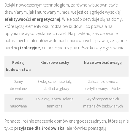
Dzięki nowoczesnym technologiom, zarówno w budownictwie
drewnianym, jak i murowanym, możliwe jest osiągnięcie wysokiej
efektywności energetycznej
. Wiele osób decyduje się na domy,
które łączą elementy obu rodzajów budowli, co pozwala na
optymalne wykorzystanie ich zalet. Na przykład, zastosowanie
naturalnych materiałów w domach murowanych sprawia, że są one
bardziej
izolacyjne
, co przekłada się na niższe koszty ogrzewania.
Rodzaj
Kluczowe cechy
Na co zwrócić uwagę
budownictwa
Domy
Ekologiczne materiały,
Zalecane drewno z
drewniane
niski ślad węglowy
certyfikowanych źródeł
Domy
Trwałość, lepsza izolacja
Wybór odpowiednich
murowane
termiczna
materiałów budowlanych
Ponadto, rośnie znaczenie domów energooszczędnych, które są nie
tylko
przyjazne dla środowiska
, ale również pomagają