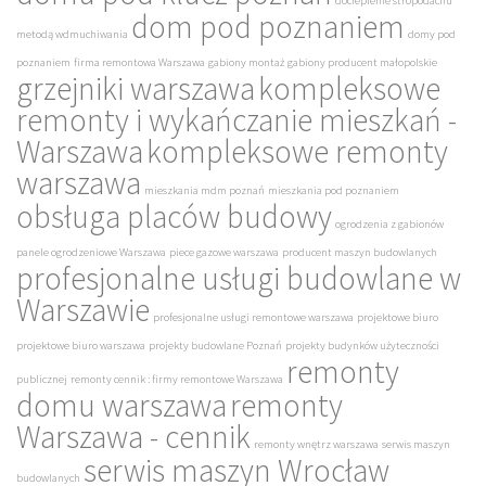
docieplenie stropodachu
dom pod poznaniem
metodą wdmuchiwania
domy pod
poznaniem
firma remontowa Warszawa
gabiony montaż
gabiony producent małopolskie
grzejniki warszawa
kompleksowe
remonty i wykańczanie mieszkań -
Warszawa
kompleksowe remonty
warszawa
mieszkania mdm poznań
mieszkania pod poznaniem
obsługa placów budowy
ogrodzenia z gabionów
panele ogrodzeniowe Warszawa
piece gazowe warszawa
producent maszyn budowlanych
profesjonalne usługi budowlane w
Warszawie
profesjonalne usługi remontowe warszawa
projektowe biuro
projektowe biuro warszawa
projekty budowlane Poznań
projekty budynków użyteczności
remonty
publicznej
remonty cennik : firmy remontowe Warszawa
domu warszawa
remonty
Warszawa - cennik
remonty wnętrz warszawa
serwis maszyn
serwis maszyn Wrocław
budowlanych