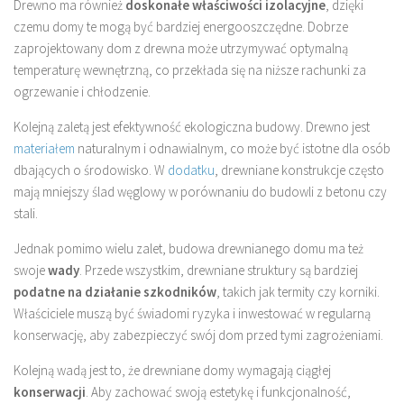
Drewno ma również
doskonałe właściwości izolacyjne
, dzięki
czemu domy te mogą być bardziej energooszczędne. Dobrze
zaprojektowany dom z drewna może utrzymywać optymalną
temperaturę wewnętrzną, co przekłada się na niższe rachunki za
ogrzewanie i chłodzenie.
Kolejną zaletą jest efektywność ekologiczna budowy. Drewno jest
materiałem
naturalnym i odnawialnym, co może być istotne dla osób
dbających o środowisko. W
dodatku
, drewniane konstrukcje często
mają mniejszy ślad węglowy w porównaniu do budowli z betonu czy
stali.
Jednak pomimo wielu zalet, budowa drewnianego domu ma też
swoje
wady
. Przede wszystkim, drewniane struktury są bardziej
podatne na działanie szkodników
, takich jak termity czy korniki.
Właściciele muszą być świadomi ryzyka i inwestować w regularną
konserwację, aby zabezpieczyć swój dom przed tymi zagrożeniami.
Kolejną wadą jest to, że drewniane domy wymagają ciągłej
konserwacji
. Aby zachować swoją estetykę i funkcjonalność,