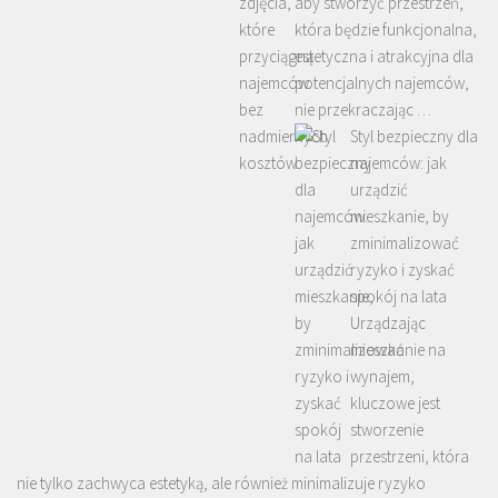
aby stworzyć przestrzeń,
która będzie funkcjonalna,
estetyczna i atrakcyjna dla
potencjalnych najemców,
nie przekraczając …
Styl bezpieczny dla
najemców: jak
urządzić
mieszkanie, by
zminimalizować
ryzyko i zyskać
spokój na lata
Urządzając
mieszkanie na
wynajem,
kluczowe jest
stworzenie
przestrzeni, która
nie tylko zachwyca estetyką, ale również minimalizuje ryzyko