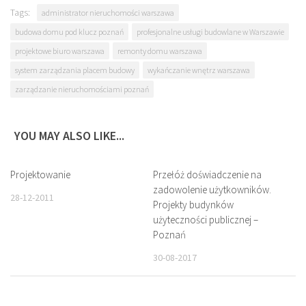
Tags:
administrator nieruchomości warszawa
budowa domu pod klucz poznań
profesjonalne usługi budowlane w Warszawie
projektowe biuro warszawa
remonty domu warszawa
system zarządzania placem budowy
wykańczanie wnętrz warszawa
zarządzanie nieruchomościami poznań
YOU MAY ALSO LIKE...
Projektowanie
Przełóż doświadczenie na
zadowolenie użytkowników.
28-12-2011
Projekty budynków
użyteczności publicznej –
Poznań
30-08-2017