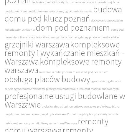
poznań
badanie szczelności budynku
badanie szczelności powietrznej
biuro
budowa
projektowe
biuro projektowe warszawa
bramy ogrodzenia warszawa
domu pod klucz poznań
docieplenie stropodachu
dom pod poznaniem
metodą wdmuchiwania
domy pod
poznaniem
firma remontowa Warszawa
gabiony montaż
gabiony producent małopolskie
grzejniki warszawa
kompleksowe
remonty i wykańczanie mieszkań -
Warszawa
kompleksowe remonty
warszawa
mieszkania mdm poznań
mieszkania pod poznaniem
obsługa placów budowy
ogrodzenia z gabionów
panele ogrodzeniowe Warszawa
piece gazowe warszawa
producent maszyn budowlanych
profesjonalne usługi budowlane w
Warszawie
profesjonalne usługi remontowe warszawa
projektowe biuro
projektowe biuro warszawa
projekty budowlane Poznań
projekty budynków użyteczności
remonty
publicznej
remonty cennik : firmy remontowe Warszawa
domu warszawa
remonty