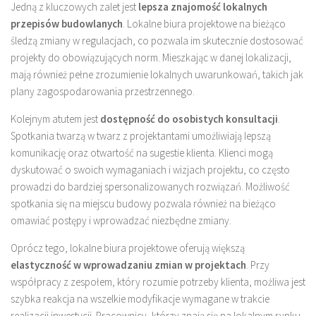
Jedną z kluczowych zalet jest
lepsza znajomość lokalnych
przepisów budowlanych
. Lokalne biura projektowe na bieżąco
śledzą zmiany w regulacjach, co pozwala im skutecznie dostosować
projekty do obowiązujących norm. Mieszkając w danej lokalizacji,
mają również pełne zrozumienie lokalnych uwarunkowań, takich jak
plany zagospodarowania przestrzennego.
Kolejnym atutem jest
dostępność do osobistych konsultacji
.
Spotkania twarzą w twarz z projektantami umożliwiają lepszą
komunikację oraz otwartość na sugestie klienta. Klienci mogą
dyskutować o swoich wymaganiach i wizjach projektu, co często
prowadzi do bardziej spersonalizowanych rozwiązań. Możliwość
spotkania się na miejscu budowy pozwala również na bieżąco
omawiać postępy i wprowadzać niezbędne zmiany.
Oprócz tego, lokalne biura projektowe oferują większą
elastyczność w wprowadzaniu zmian w projektach
. Przy
współpracy z zespołem, który rozumie potrzeby klienta, możliwa jest
szybka reakcja na wszelkie modyfikacje wymagane w trakcie
realizacji inwestycji. Pracownicy, którzy znają się na lokalnym rynku,