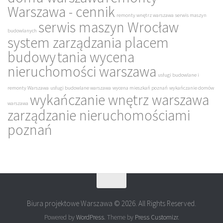
Warszawa - cennik
remonty wnętrz warszawa
serwis maszyn
serwis maszyn Wrocław
budowlanych
system zarządzania placem
budowy
tania wycena
nieruchomości warszawa
usługi budowlane i
remonty Warszawa
usługi budowlane warszawa
wycena mieszkań poznań
wykańczanie domów
wykańczanie wnętrz warszawa
warszawa
zarządzanie nieruchomościami
poznań
Biura projektowe Warszawa © 2026. All Rights Reserved.
Powered by
WordPress
. Theme by
Press Customizr
.