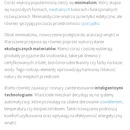
Coraz większą popularnością cieszy się
minimalizm
, który skupia
się na prostych formach,
neutralnych
kolorach i funkcjonalnych
rozwiązaniach. Minimalistyczne wnętrza są nie tylko estetyczne, ale
również sprzyjają poczuciu przestronności i
porządku
.
Obok minimalizmu, nowoczesne podejście do aranżacji wnętrz w
Warszawie przejawia się również poprzez wykorzystanie
ekologicznych materiałów
. Klienci coraz częściej wybierają
produkty przyjazne dla środowiska, takie jak drewno z
certyfikowanych źródeł, bioróżnorodne tkaniny czy farby na bazie
wody. Tego rodzaju elementy wprowadzają harmonię i bliskość
natury do miejskich przestrzeni.
Warto również zauważyć rosnący zainteresowanie
inteligentnymi
technologiami
. Właściciele mieszkań decydują się na systemy
automatyzacji, które pozwalają na zdalne sterowanie
oświetleniem
,
temperaturą czy bezpieczeństwem. Takie rozwiązania podnoszą
komfort użytkowania oraz wpływają na efektywność energetyczną
wnętrz.