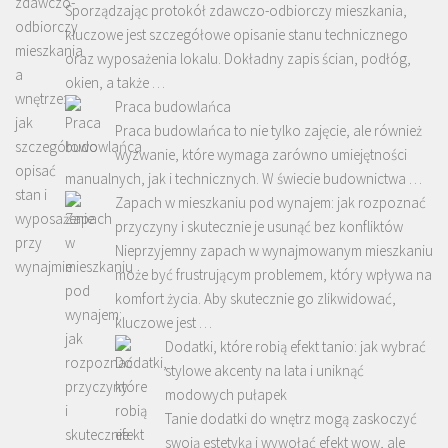
Sporządzając protokół zdawczo-odbiorczy mieszkania,
kluczowe jest szczegółowe opisanie stanu technicznego
oraz wyposażenia lokalu. Dokładny zapis ścian, podłóg,
okien, a także …
Praca budowlańca
Praca budowlańca to nie tylko zajęcie, ale również
wyzwanie, które wymaga zarówno umiejętności
manualnych, jak i technicznych. W świecie budownictwa …
Zapach w mieszkaniu pod wynajem: jak rozpoznać
przyczyny i skutecznie je usunąć bez konfliktów
Nieprzyjemny zapach w wynajmowanym mieszkaniu
może być frustrującym problemem, który wpływa na
komfort życia. Aby skutecznie go zlikwidować,
kluczowe jest …
Dodatki, które robią efekt tanio: jak wybrać
stylowe akcenty na lata i uniknąć
modowych pułapek
Tanie dodatki do wnętrz mogą zaskoczyć
swoją estetyką i wywołać efekt wow, ale