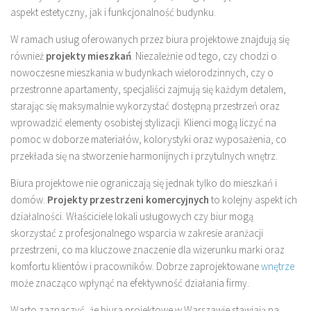
aspekt estetyczny, jak i funkcjonalność budynku.
W ramach usług oferowanych przez biura projektowe znajdują się
również
projekty mieszkań
. Niezależnie od tego, czy chodzi o
nowoczesne mieszkania w budynkach wielorodzinnych, czy o
przestronne apartamenty, specjaliści zajmują się każdym detalem,
starając się maksymalnie wykorzystać dostępną przestrzeń oraz
wprowadzić elementy osobistej stylizacji. Klienci mogą liczyć na
pomoc w doborze materiałów, kolorystyki oraz wyposażenia, co
przekłada się na stworzenie harmonijnych i przytulnych wnętrz.
Biura projektowe nie ograniczają się jednak tylko do mieszkań i
domów.
Projekty przestrzeni komercyjnych
to kolejny aspekt ich
działalności. Właściciele lokali usługowych czy biur mogą
skorzystać z profesjonalnego wsparcia w zakresie aranżacji
przestrzeni, co ma kluczowe znaczenie dla wizerunku marki oraz
komfortu klientów i pracowników. Dobrze zaprojektowane
wnętrze
może znacząco wpłynąć na efektywność działania firmy.
Warto zaznaczyć, że biura projektowe w Warszawie stawiają na