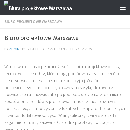
BIURO PROJEKTOWE WARSZAWA
Biuro projektowe Warszawa
BY
ADMIN
· PUBLISHED
07-12-2011
· UPDATED
27-12-2025
Warszawa to miasto pełne możliwości, a biura projektowe oferują
szeroki wachlarz usług, które mogą pomóc w realizacji marzeń o
idealnym wnętrzu czy przestrzeni komercyjnej. Wybór
odpowiedniego biura to nie tylko kwestia estetyki, ale również
doświadczenia i indywidualnego podejścia do klienta. Zrozumienie
kosztów oraz trendów w projektowaniu może znacznie ułatwić
podjęcie decyzji, a korzystanie z lokalnych usług architektonicznych
przynosi dodatkowe korzyści. W artykule przyjrzymy się bliżej tym
zagadnieniom, aby zapewnić Ci solidne podstawy do podjęcia
świadomej decyzji.