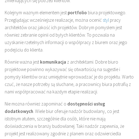
zmieniających się potrzeb klientów.
Kolejnym ważnym elementem jest
portfolio
biura projektowego.
Przeglądając wcześniejsze realizacje, można ocenić
styl
pracy
architektów oraz jakość ich projektów. Dobrym pomysłem jest
również zebranie opinii od byłych klientów. To pozwala na
uzyskanie rzetelnych informacji o współpracy z biurem oraz jego
podejściu do klienta.
Równie ważna jest
komunikacja
z architektami. Dobre biuro
projektowe powinno wykazywać się otwartością na sugestie i
pomysły klientów oraz umiejętnie wprowadzać je do projektu. Warto
czuć, że nasze potrzeby są słuchane, a pracownicy biura potrafią z
nami współpracować na każdym etapie realizacji.
Nie można również zapominać o
dostępności usług
dodatkowych
. Wiele biur oferuje nadzór budowlany, co jest
istotnym atutem, szczególnie dla osób, które nie mają
doświadczenia w branży budowlanej. Taki nadzór zapewnia, że
projekt jest realizowany zgodnie z planem oraz odzwierciedla