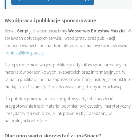
Współpraca i publikacje sponsorowane
Serwis
6er.pl
jest własnością firmy
Webserwis Bolesław Maszka
. W
sprawach dotyczących serwisu, współpracy oraz publikacji
sponsorowanych można skontaktować się mailowo pod adresem:
kontakt@linkspace.pl
.
Na tej stronie możliwa jest publikacja artykułów sponsorowanych,
materiałów poradnikowych, eksperckich oraz informacyjnych. W
ramach publikacji można zaprezentować firmę, usługę, produkt lub
markę, a także zamieścić link do wskazanej strony internetowej.
Do publikacji można przekazać gotowy artykuł albo zlecić
przygotowanie treści. Materiał powinien być czytelny, merytoryczny
i przydatny dla odbiorcy, a link powinien być osadzony w
naturalnym kontekście.
Dlaczego warto skorzystać z LinkSpace?