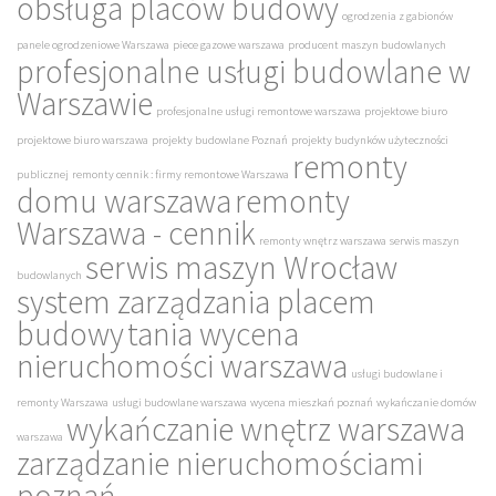
obsługa placów budowy
ogrodzenia z gabionów
panele ogrodzeniowe Warszawa
piece gazowe warszawa
producent maszyn budowlanych
profesjonalne usługi budowlane w
Warszawie
profesjonalne usługi remontowe warszawa
projektowe biuro
projektowe biuro warszawa
projekty budowlane Poznań
projekty budynków użyteczności
remonty
publicznej
remonty cennik : firmy remontowe Warszawa
domu warszawa
remonty
Warszawa - cennik
remonty wnętrz warszawa
serwis maszyn
serwis maszyn Wrocław
budowlanych
system zarządzania placem
budowy
tania wycena
nieruchomości warszawa
usługi budowlane i
remonty Warszawa
usługi budowlane warszawa
wycena mieszkań poznań
wykańczanie domów
wykańczanie wnętrz warszawa
warszawa
zarządzanie nieruchomościami
poznań