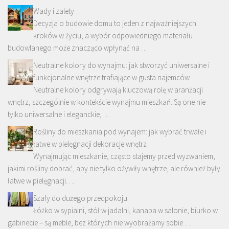
Wady i zalety
Decyzja o budowie domu to jeden z najważniejszych
kroków w życiu, a wybór odpowiedniego materiału
budowlanego może znacząco wpłynąć na …
Neutralne kolory do wynajmu: jak stworzyć uniwersalne i
funkcjonalne wnętrze trafiające w gusta najemców
Neutralne kolory odgrywają kluczową rolę w aranżacji
wnętrz, szczególnie w kontekście wynajmu mieszkań. Są one nie
tylko uniwersalne i eleganckie, …
Rośliny do mieszkania pod wynajem: jak wybrać trwałe i
łatwe w pielęgnacji dekoracje wnętrz
Wynajmując mieszkanie, często stajemy przed wyzwaniem,
jakimi rośliny dobrać, aby nie tylko ożywiły wnętrze, ale również były
łatwe w pielęgnacji. …
Szafy do dużego przedpokoju
Łóżko w sypialni, stół w jadalni, kanapa w salonie, biurko w
gabinecie – są meble, bez których nie wyobrażamy sobie …