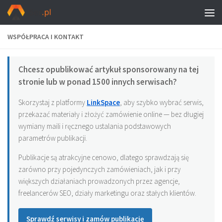
WSPÓŁPRACA I KONTAKT
Chcesz opublikować artykuł sponsorowany na tej
stronie lub w ponad 1500 innych serwisach?
Skorzystaj z platformy
LinkSpace
, aby szybko wybrać serwis,
przekazać materiały i złożyć zamówienie online — bez długiej
wymiany maili i ręcznego ustalania podstawowych
parametrów publikacji.
Publikacje są atrakcyjne cenowo, dlatego sprawdzają się
zarówno przy pojedynczych zamówieniach, jak i przy
większych działaniach prowadzonych przez agencje,
freelancerów SEO, działy marketingu oraz stałych klientów.
Sprawdź serwisy i zamów publikację