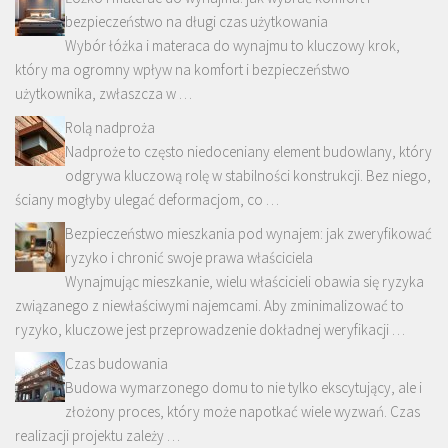
bezpieczeństwo na długi czas użytkowania
Wybór łóżka i materaca do wynajmu to kluczowy krok,
który ma ogromny wpływ na komfort i bezpieczeństwo
użytkownika, zwłaszcza w …
Rolą nadproża
Nadproże to często niedoceniany element budowlany, który
odgrywa kluczową rolę w stabilności konstrukcji. Bez niego,
ściany mogłyby ulegać deformacjom, co …
Bezpieczeństwo mieszkania pod wynajem: jak zweryfikować
ryzyko i chronić swoje prawa właściciela
Wynajmując mieszkanie, wielu właścicieli obawia się ryzyka
związanego z niewłaściwymi najemcami. Aby zminimalizować to
ryzyko, kluczowe jest przeprowadzenie dokładnej weryfikacji …
Czas budowania
Budowa wymarzonego domu to nie tylko ekscytujący, ale i
złożony proces, który może napotkać wiele wyzwań. Czas
realizacji projektu zależy …