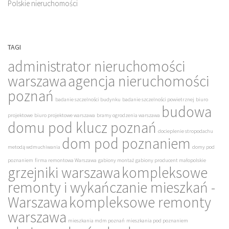
Polskie nieruchomości
TAGI
administrator nieruchomości
warszawa
agencja nieruchomości
poznań
badanie szczelności budynku
badanie szczelności powietrznej
biuro
budowa
projektowe
biuro projektowe warszawa
bramy ogrodzenia warszawa
domu pod klucz poznań
docieplenie stropodachu
dom pod poznaniem
metodą wdmuchiwania
domy pod
poznaniem
firma remontowa Warszawa
gabiony montaż
gabiony producent małopolskie
grzejniki warszawa
kompleksowe
remonty i wykańczanie mieszkań -
Warszawa
kompleksowe remonty
warszawa
mieszkania mdm poznań
mieszkania pod poznaniem