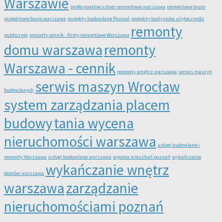
Warszawie
profesjonalne usługi remontowe warszawa
projektowe biuro
projektowe biuro warszawa
projekty budowlane Poznań
projekty budynków użyteczności
remonty
publicznej
remonty cennik : firmy remontowe Warszawa
domu warszawa
remonty
Warszawa - cennik
remonty wnętrz warszawa
serwis maszyn
serwis maszyn Wrocław
budowlanych
system zarządzania placem
budowy
tania wycena
nieruchomości warszawa
usługi budowlane i
remonty Warszawa
usługi budowlane warszawa
wycena mieszkań poznań
wykańczanie
wykańczanie wnętrz
domów warszawa
warszawa
zarządzanie
nieruchomościami poznań