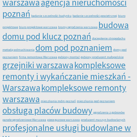
warszawa
agencja nieruchomości
poznań
badanie szczelności budynku
badanie szczelności powietrznej
biuro
budowa
projektowe
biuro projektowe warszawa
bramy ogrodzenia warszawa
domu pod klucz poznań
docieplenie stropodachu
dom pod poznaniem
metodą wdmuchiwania
domy pod
poznaniem
firma remontowa Warszawa
gabiony montaż
gabiony producent małopolskie
grzejniki warszawa
kompleksowe
remonty i wykańczanie mieszkań -
Warszawa
kompleksowe remonty
warszawa
mieszkania mdm poznań
mieszkania pod poznaniem
obsługa placów budowy
ogrodzenia z gabionów
panele ogrodzeniowe Warszawa
piece gazowe warszawa
producent maszyn budowlanych
profesjonalne usługi budowlane w