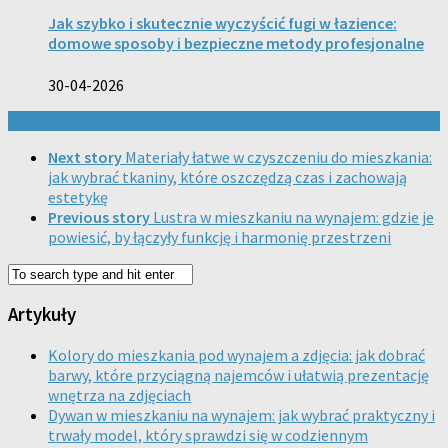
Jak szybko i skutecznie wyczyścić fugi w łazience:
domowe sposoby i bezpieczne metody profesjonalne
30-04-2026
Next story
Materiały łatwe w czyszczeniu do mieszkania:
jak wybrać tkaniny, które oszczędzą czas i zachowają
estetykę
Previous story
Lustra w mieszkaniu na wynajem: gdzie je
powiesić, by łączyły funkcję i harmonię przestrzeni
Artykuły
Kolory do mieszkania pod wynajem a zdjęcia: jak dobrać
barwy, które przyciągną najemców i ułatwią prezentację
wnętrza na zdjęciach
Dywan w mieszkaniu na wynajem: jak wybrać praktyczny i
trwały model, który sprawdzi się w codziennym