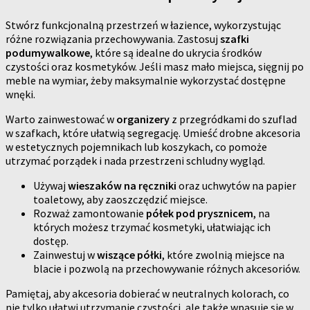
Stwórz funkcjonalną przestrzeń w łazience, wykorzystując
różne rozwiązania przechowywania. Zastosuj
szafki
podumywalkowe
, które są idealne do ukrycia środków
czystości oraz kosmetyków. Jeśli masz mało miejsca, sięgnij po
meble na wymiar, żeby maksymalnie wykorzystać dostępne
wnęki.
Warto zainwestować w
organizery
z przegródkami do szuflad
w szafkach, które ułatwią segregację. Umieść drobne akcesoria
w estetycznych pojemnikach lub koszykach, co pomoże
utrzymać porządek i nada przestrzeni schludny wygląd.
Używaj
wieszaków na ręczniki
oraz uchwytów na papier
toaletowy, aby zaoszczędzić miejsce.
Rozważ zamontowanie
półek pod prysznicem
, na
których możesz trzymać kosmetyki, ułatwiając ich
dostęp.
Zainwestuj w
wiszące półki
, które zwolnią miejsce na
blacie i pozwolą na przechowywanie różnych akcesoriów.
Pamiętaj, aby akcesoria dobierać w neutralnych kolorach, co
nie tylko ułatwi utrzymanie czystości, ale także wpasuje się w