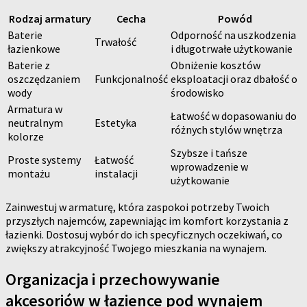
Rodzaj armatury
Cecha
Powód
Baterie
Odporność na uszkodzenia
Trwałość
łazienkowe
i długotrwałe użytkowanie
Baterie z
Obniżenie kosztów
oszczędzaniem
Funkcjonalność
eksploatacji oraz dbałość o
wody
środowisko
Armatura w
Łatwość w dopasowaniu do
neutralnym
Estetyka
różnych stylów wnętrza
kolorze
Szybsze i tańsze
Proste systemy
Łatwość
wprowadzenie w
montażu
instalacji
użytkowanie
Zainwestuj w armaturę, która zaspokoi potrzeby Twoich
przyszłych najemców, zapewniając im komfort korzystania z
łazienki. Dostosuj wybór do ich specyficznych oczekiwań, co
zwiększy atrakcyjność Twojego mieszkania na wynajem.
Organizacja i przechowywanie
akcesoriów w łazience pod wynajem