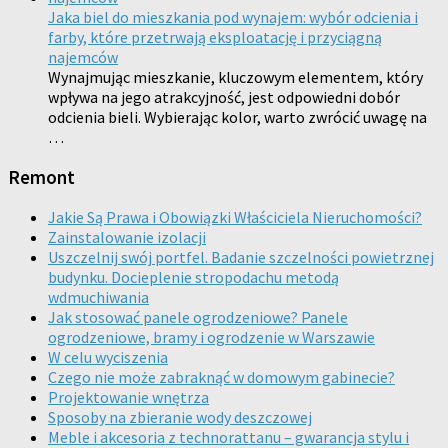
Jaka biel do mieszkania pod wynajem: wybór odcienia i
farby, które przetrwają eksploatację i przyciągną
najemców
Wynajmując mieszkanie, kluczowym elementem, który
wpływa na jego atrakcyjność, jest odpowiedni dobór
odcienia bieli. Wybierając kolor, warto zwrócić uwagę na
…
Remont
Jakie Są Prawa i Obowiązki Właściciela Nieruchomości?
Zainstalowanie izolacji
Uszczelnij swój portfel. Badanie szczelności powietrznej
budynku. Docieplenie stropodachu metodą
wdmuchiwania
Jak stosować panele ogrodzeniowe? Panele
ogrodzeniowe, bramy i ogrodzenie w Warszawie
W celu wyciszenia
Czego nie może zabraknąć w domowym gabinecie?
Projektowanie wnętrza
Sposoby na zbieranie wody deszczowej
Meble i akcesoria z technorattanu – gwarancja stylu i