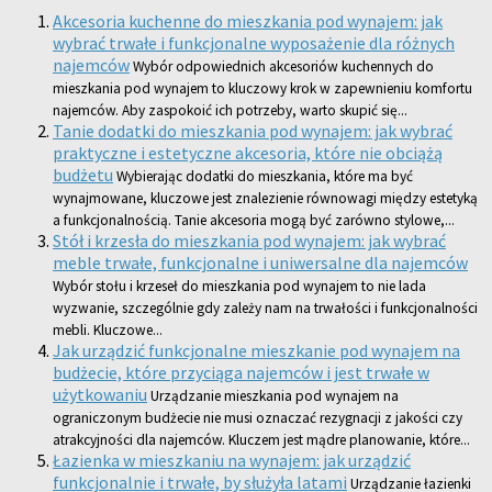
Akcesoria kuchenne do mieszkania pod wynajem: jak
wybrać trwałe i funkcjonalne wyposażenie dla różnych
najemców
Wybór odpowiednich akcesoriów kuchennych do
mieszkania pod wynajem to kluczowy krok w zapewnieniu komfortu
najemców. Aby zaspokoić ich potrzeby, warto skupić się...
Tanie dodatki do mieszkania pod wynajem: jak wybrać
praktyczne i estetyczne akcesoria, które nie obciążą
budżetu
Wybierając dodatki do mieszkania, które ma być
wynajmowane, kluczowe jest znalezienie równowagi między estetyką
a funkcjonalnością. Tanie akcesoria mogą być zarówno stylowe,...
Stół i krzesła do mieszkania pod wynajem: jak wybrać
meble trwałe, funkcjonalne i uniwersalne dla najemców
Wybór stołu i krzeseł do mieszkania pod wynajem to nie lada
wyzwanie, szczególnie gdy zależy nam na trwałości i funkcjonalności
mebli. Kluczowe...
Jak urządzić funkcjonalne mieszkanie pod wynajem na
budżecie, które przyciąga najemców i jest trwałe w
użytkowaniu
Urządzanie mieszkania pod wynajem na
ograniczonym budżecie nie musi oznaczać rezygnacji z jakości czy
atrakcyjności dla najemców. Kluczem jest mądre planowanie, które...
Łazienka w mieszkaniu na wynajem: jak urządzić
funkcjonalnie i trwałe, by służyła latami
Urządzanie łazienki