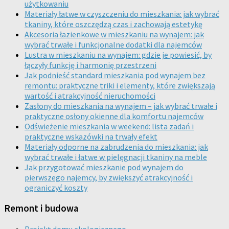
użytkowaniu
Materiały łatwe w czyszczeniu do mieszkania: jak wybrać
tkaniny, które oszczędzą czas i zachowają estetykę
Akcesoria łazienkowe w mieszkaniu na wynajem: jak
wybrać trwałe i funkcjonalne dodatki dla najemców
Lustra w mieszkaniu na wynajem: gdzie je powiesić, by
łączyły funkcję i harmonię przestrzeni
Jak podnieść standard mieszkania pod wynajem bez
remontu: praktyczne triki i elementy, które zwiększają
wartość i atrakcyjność nieruchomości
Zasłony do mieszkania na wynajem – jak wybrać trwałe i
praktyczne osłony okienne dla komfortu najemców
Odświeżenie mieszkania w weekend: lista zadań i
praktyczne wskazówki na trwały efekt
Materiały odporne na zabrudzenia do mieszkania: jak
wybrać trwałe i łatwe w pielęgnacji tkaniny na meble
Jak przygotować mieszkanie pod wynajem do
pierwszego najemcy, by zwiększyć atrakcyjność i
ograniczyć koszty
Remont i budowa
Projekt domu ekologicznego