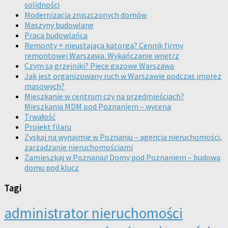
solidności
Modernizacja zniszczonych domów
Maszyny budowlane
Praca budowlańca
Remonty = nieustająca katorga? Cennik firmy
remontowej Warszawa. Wykańczanie wnętrz
Czym są grzejniki? Piece gazowe Warszawa
Jak jest organizowany ruch w Warszawie podczas imprez
masowych?
Mieszkanie w centrum czy na przedmieściach?
Mieszkania MDM pod Poznaniem – wycena
Trwałość
Projekt filaru
Zyskaj na wynajmie w Poznaniu – agencja nieruchomości,
zarządzanie nieruchomościami
Zamieszkaj w Poznaniu! Domy pod Poznaniem – budowa
domu pod klucz
Tagi
administrator nieruchomości