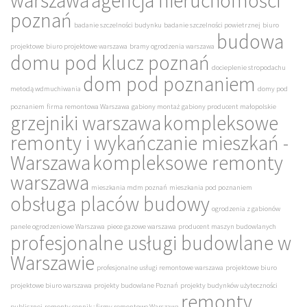
warszawa
agencja nieruchomości
poznań
badanie szczelności budynku
badanie szczelności powietrznej
biuro
budowa
projektowe
biuro projektowe warszawa
bramy ogrodzenia warszawa
domu pod klucz poznań
docieplenie stropodachu
dom pod poznaniem
metodą wdmuchiwania
domy pod
poznaniem
firma remontowa Warszawa
gabiony montaż
gabiony producent małopolskie
grzejniki warszawa
kompleksowe
remonty i wykańczanie mieszkań -
Warszawa
kompleksowe remonty
warszawa
mieszkania mdm poznań
mieszkania pod poznaniem
obsługa placów budowy
ogrodzenia z gabionów
panele ogrodzeniowe Warszawa
piece gazowe warszawa
producent maszyn budowlanych
profesjonalne usługi budowlane w
Warszawie
profesjonalne usługi remontowe warszawa
projektowe biuro
projektowe biuro warszawa
projekty budowlane Poznań
projekty budynków użyteczności
remonty
publicznej
remonty cennik : firmy remontowe Warszawa