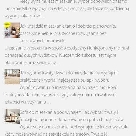
Kiedy wynajmujesz mieszkanie, wybór odpowiednich lamp
może nie tylko wpłynąć na estetykę wnętrza, ale także na codzienną
wygodę lokatorów i …
Jak urządzić mieszkanie tanio i dobrze: planowanie,
oszczędne meble i praktyczne rozwiązania bez
kosztownych poprawek
Urządzanie mieszkania w sposób estetyczny i funkcjonalny nie musi
oznaczać dużych wydatków. Kluczem do sukcesu jest mądre
planowanie oraz świadomy …
Jak wybrać trwały dywan do mieszkania na wynajem:
praktyczne kryteria i najczęstsze pułapki wyboru
Wybór dywanu do mieszkania na wynajem może być
trudnym zadaniem, zwłaszcza gdy zależy nam na trwałości i
łatwości w utrzymaniu …
Sofa do mieszkania pod wynajem: jak wybrać trwały i
funkcjonalny model dopasowany do potrzeb najemców
Wybór sofy do mieszkania pod wynajem to kluczowy krok,
który może wpłynąć na satysfakcję najemców. Trwałość i