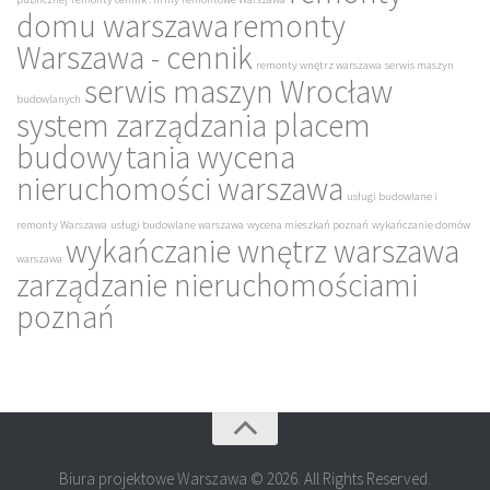
domu warszawa
remonty
Warszawa - cennik
remonty wnętrz warszawa
serwis maszyn
serwis maszyn Wrocław
budowlanych
system zarządzania placem
budowy
tania wycena
nieruchomości warszawa
usługi budowlane i
remonty Warszawa
usługi budowlane warszawa
wycena mieszkań poznań
wykańczanie domów
wykańczanie wnętrz warszawa
warszawa
zarządzanie nieruchomościami
poznań
Biura projektowe Warszawa © 2026. All Rights Reserved.