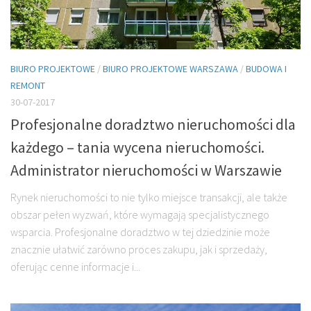
BIURO PROJEKTOWE
/
BIURO PROJEKTOWE WARSZAWA
/
BUDOWA I
REMONT
30-07-2017
Profesjonalne doradztwo nieruchomości dla
każdego – tania wycena nieruchomości.
Administrator nieruchomości w Warszawie
Rynek nieruchomości to nie tylko miejsce transakcji, ale także
obszar pełen wyzwań, które wymagają specjalistycznego
wsparcia. Profesjonalne doradztwo w tej dziedzinie może
znacznie ułatwić zarówno proces zakupu, jak i sprzedaży,
oferując cenne informacje i...