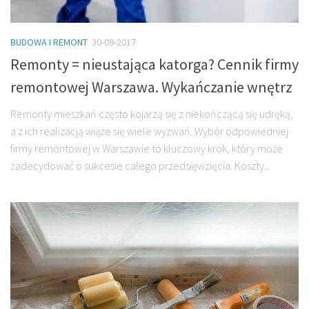
BUDOWA I REMONT
30-09-2017
Remonty = nieustająca katorga? Cennik firmy
remontowej Warszawa. Wykańczanie wnętrz
Remonty mieszkań często kojarzą się z niekończącą się udręką,
a z ich realizacją wiąże się wiele wyzwań. Wybór odpowiedniej
firmy remontowej w Warszawie to kluczowy krok, który może
zadecydować o sukcesie całego przedsięwzięcia. Koszty...