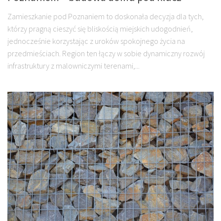
Zamieszkanie pod Poznaniem to doskonała decyzja dla tych,
którzy pragną cieszyć się bliskością miejskich udogodnień,
jednocześnie korzystając z uroków spokojnego życia na
przedmieściach. Region ten łączy w sobie dynamiczny rozwój
infrastruktury z malowniczymi terenami,...