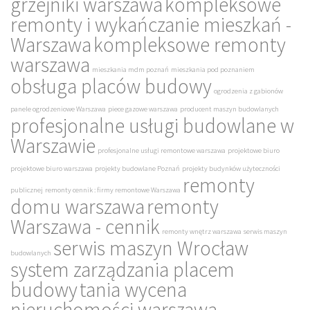
grzejniki warszawa
kompleksowe
remonty i wykańczanie mieszkań -
Warszawa
kompleksowe remonty
warszawa
mieszkania mdm poznań
mieszkania pod poznaniem
obsługa placów budowy
ogrodzenia z gabionów
panele ogrodzeniowe Warszawa
piece gazowe warszawa
producent maszyn budowlanych
profesjonalne usługi budowlane w
Warszawie
profesjonalne usługi remontowe warszawa
projektowe biuro
projektowe biuro warszawa
projekty budowlane Poznań
projekty budynków użyteczności
remonty
publicznej
remonty cennik : firmy remontowe Warszawa
domu warszawa
remonty
Warszawa - cennik
remonty wnętrz warszawa
serwis maszyn
serwis maszyn Wrocław
budowlanych
system zarządzania placem
budowy
tania wycena
nieruchomości warszawa