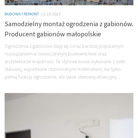
BUDOWA I REMONT
12-10-2017
Samodzielny montaż ogrodzenia z gabionów.
Producent gabionów małopolskie
Ogrodzenia z gabionów stają się coraz bardziej popularnym
rozwiązaniem w nowoczesnym budownictwie oraz
architekturze krajobrazu. Te stylowe kosze wykonane z siatki
stalowej, wypełnione różnorodnymi materiałami, nie tylko
pełnią funkcję ogrodzenia, ale także stanowią atrakcyjny...