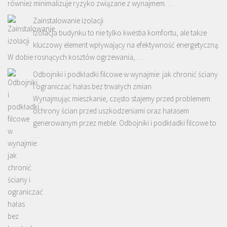
również minimalizuje ryzyko związane z wynajmem. …
Zainstalowanie izolacji
Izolacja budynku to nie tylko kwestia komfortu, ale także
kluczowy element wpływający na efektywność energetyczną.
W dobie rosnących kosztów ogrzewania, …
Odbojniki i podkładki filcowe w wynajmie: jak chronić ściany
i ograniczać hałas bez trwałych zmian
Wynajmując mieszkanie, często stajemy przed problemem
ochrony ścian przed uszkodzeniami oraz hałasem
generowanym przez meble. Odbojniki i podkładki filcowe to
…