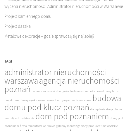
wycena nieruchomości. Administrator nieruchomości w Warszawie
Projekt kamiennego domu
Projekt daszka
Metalowe dekoracje – gdzie sprawdzą się najlepiej?
TAGI
administrator nieruchomości
warszawa
agencja nieruchomości
poznań
badanie szczelności budynku
badanie szczelności powietrznej
biuro
budowa
projektowe
biuro projektowe warszawa
bramy ogrodzenia warszawa
domu pod klucz poznań
docieplenie stropodachu
dom pod poznaniem
metodą wdmuchiwania
domy pod
poznaniem
firma remontowa Warszawa
gabiony montaż
gabiony producent małopolskie