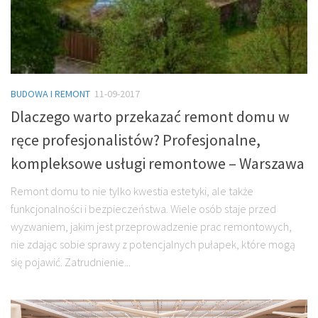
BUDOWA I REMONT
11-09-2017
Dlaczego warto przekazać remont domu w
ręce profesjonalistów? Profesjonalne,
kompleksowe usługi remontowe – Warszawa
Remont domu to nie tylko kwestia estetyki, ale także
funkcjonalności i bezpieczeństwa. Wiele osób staje przed
wyzwaniem, jakim jest przeprowadzenie prac remontowych,
nie zdając sobie sprawy z potencjalnych pułapek, które mogą
się pojawić. Zatrudnienie...