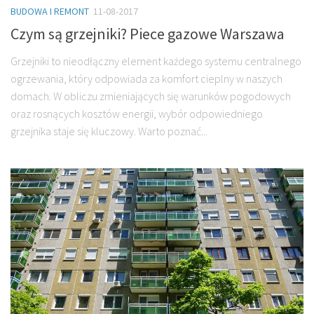
BUDOWA I REMONT
11-08-2017
Czym są grzejniki? Piece gazowe Warszawa
Grzejniki to nieodłączny element każdego systemu centralnego
ogrzewania, który odpowiada za komfort cieplny w naszych
domach. W obliczu zmieniających się warunków pogodowych
oraz rosnących kosztów energii, wybór odpowiedniego
grzejnika staje się kluczowy. Warto poznać...