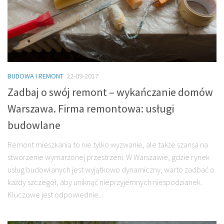
BUDOWA I REMONT
22-09-2017
Zadbaj o swój remont – wykańczanie domów
Warszawa. Firma remontowa: usługi
budowlane
Remont mieszkania to nie tylko wyzwanie, ale także szansa na
stworzenie wymarzonej przestrzeni. W Warszawie, gdzie rynek
usług budowlanych jest wyjątkowo dynamiczny, warto zadbać o
każdy szczegół, aby uniknąć nieprzyjemnych niespodzianek.
Kluczowe jest odpowiednie...