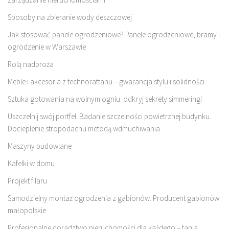
Sposoby na zbieranie wody deszczowej
Jak stosować panele ogrodzeniowe? Panele ogrodzeniowe, bramy i
ogrodzenie w Warszawie
Rolą nadproża
Meble i akcesoria z technorattanu – gwarancja stylu i solidności
Sztuka gotowania na wolnym ogniu: odkryj sekrety simmeringi
Uszczelnij swój portfel. Badanie szczelności powietrznej budynku.
Docieplenie stropodachu metodą wdmuchiwania
Maszyny budowlane
Kafelki w domu
Projekt filaru
Samodzielny montaż ogrodzenia z gabionów. Producent gabionów
małopolskie
Profesjonalne doradztwo nieruchomości dla każdego – tania