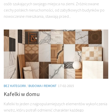
osób szukających swojego miejsca na ziemi. Zróżnicowane
cechy polskich nieruchomości, od zabytkowych budynków po
nowoczesne mieszkania, stawiają przed...
BEZ KATEGORII
/
BUDOWA I REMONT
17-02-2015
Kafelki w domu
Kafelki to jeden z najpopularniejszych elementów wykończenia
wnętrz, który potrafi odmienić charakter każdego