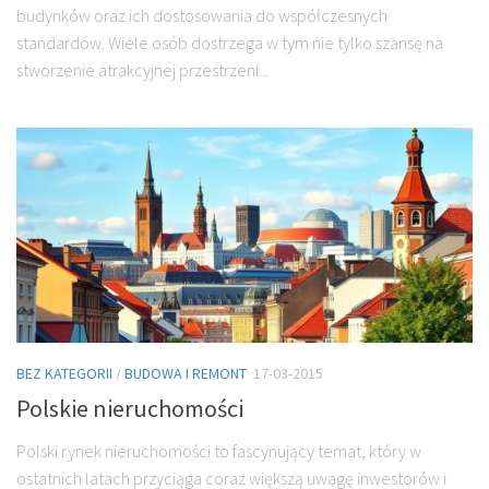
budynków oraz ich dostosowania do współczesnych
standardów. Wiele osób dostrzega w tym nie tylko szansę na
stworzenie atrakcyjnej przestrzeni...
BEZ KATEGORII
/
BUDOWA I REMONT
17-03-2015
Polskie nieruchomości
Polski rynek nieruchomości to fascynujący temat, który w
ostatnich latach przyciąga coraz większą uwagę inwestorów i