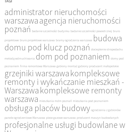
TAGI
administrator nieruchomości
warszawa
agencja nieruchomości
poznań
badanie szczelności budynku
badanie szczelności powietrznej
biuro
budowa
projektowe
biuro projektowe warszawa
bramy ogrodzenia warszawa
domu pod klucz poznań
docieplenie stropodachu
dom pod poznaniem
metodą wdmuchiwania
domy pod
poznaniem
firma remontowa Warszawa
gabiony montaż
gabiony producent małopolskie
grzejniki warszawa
kompleksowe
remonty i wykańczanie mieszkań -
Warszawa
kompleksowe remonty
warszawa
mieszkania mdm poznań
mieszkania pod poznaniem
obsługa placów budowy
ogrodzenia z gabionów
panele ogrodzeniowe Warszawa
piece gazowe warszawa
producent maszyn budowlanych
profesjonalne usługi budowlane w