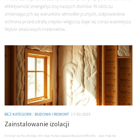
efektywność energetyczną naszych domów. W obliczu
zmieniających się warunków atmosferycznych, odpowiednia
ochrona przed utratą ciepła i wilgocią staje się coraz ważniejsza.
Wybór właściwych materiałów...
BEZ KATEGORII
/
BUDOWA I REMONT
17-02-2015
Zainstalowanie izolacji
Izolacja budynku to nie tylko kwestia komfortu, ale także