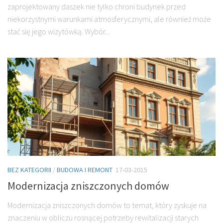
zaprojektowany daszek nie tylko chroni budynek przed
niekorzystnymi warunkami atmosferycznymi, ale również może
stać się jego wizytówką. Wybór...
BEZ KATEGORII
/
BUDOWA I REMONT
17-03-2015
Modernizacja zniszczonych domów
Modernizacja zniszczonych domów to temat, który zyskuje na
znaczeniu w obliczu rosnącej potrzeby rewitalizacji starych