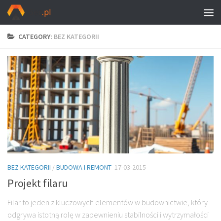
CATEGORY:
BEZ KATEGORII
BEZ KATEGORII
/
BUDOWA I REMONT
17-03-2015
Projekt filaru
Filar to jeden z kluczowych elementów w budownictwie, który
odgrywa istotną rolę w zapewnieniu stabilności i wytrzymałości