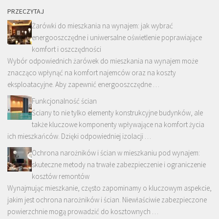
PRZECZYTAJ
Żarówki do mieszkania na wynajem: jak wybrać
energooszczędne i uniwersalne oświetlenie poprawiające
komfort i oszczędności
Wybór odpowiednich żarówek do mieszkania na wynajem może
znacząco wpłynąć na komfort najemców oraz na koszty
eksploatacyjne. Aby zapewnić energooszczędne …
Funkcjonalność ścian
Ściany to nie tylko elementy konstrukcyjne budynków, ale
także kluczowe komponenty wpływające na komfort życia
ich mieszkańców. Dzięki odpowiedniej izolacji …
Ochrona narożników i ścian w mieszkaniu pod wynajem:
skuteczne metody na trwałe zabezpieczenie i ograniczenie
kosztów remontów
Wynajmując mieszkanie, często zapominamy o kluczowym aspekcie,
jakim jest ochrona narożników i ścian. Niewłaściwie zabezpieczone
powierzchnie mogą prowadzić do kosztownych …