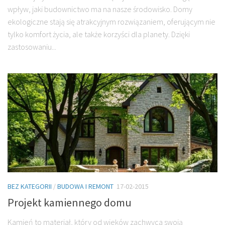
wpływ, jaki budownictwo ma na nasze środowisko. Domy
ekologiczne stają się atrakcyjnym rozwiązaniem, oferującym nie
tylko komfort życia, ale także korzyści dla planety. Dzięki
zastosowaniu...
BEZ KATEGORII
/
BUDOWA I REMONT
17-02-2015
Projekt kamiennego domu
Kamień to materiał, który od wieków zachwyca swoją