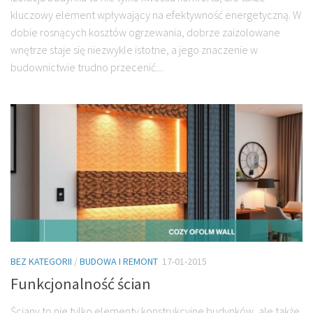
kluczowy element wpływający na efektywność energetyczną. W
dobie rosnących kosztów ogrzewania, dobrze zaizolowane
wnętrze staje się niezwykle istotne, a jego znaczenie w
budownictwie trudno przecenić....
BEZ KATEGORII
/
BUDOWA I REMONT
17-01-2015
Funkcjonalność ścian
Ściany to nie tylko elementy konstrukcyjne budynków, ale także