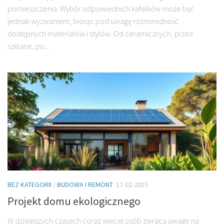
pomieszczenia. Wybór odpowiednich kafelków może być
jednak wyzwaniem, biorąc pod uwagę różnorodność
dostępnych materiałów i stylów. Od ceramicznych, przez
szklane, po...
BEZ KATEGORII
/
BUDOWA I REMONT
17-02-2015
Projekt domu ekologicznego
W dzisiejszych czasach coraz więcej osób zwraca uwagę na