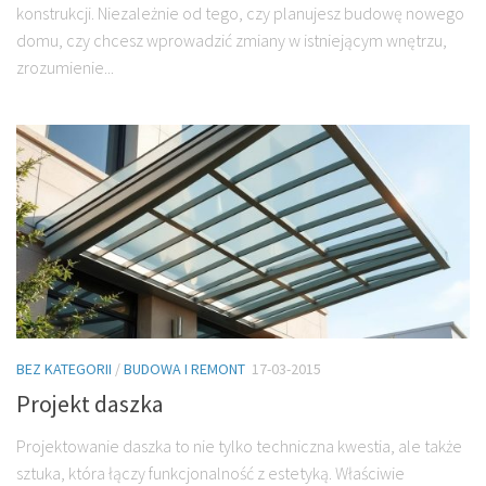
konstrukcji. Niezależnie od tego, czy planujesz budowę nowego
domu, czy chcesz wprowadzić zmiany w istniejącym wnętrzu,
zrozumienie...
BEZ KATEGORII
/
BUDOWA I REMONT
17-03-2015
Projekt daszka
Projektowanie daszka to nie tylko techniczna kwestia, ale także
sztuka, która łączy funkcjonalność z estetyką. Właściwie