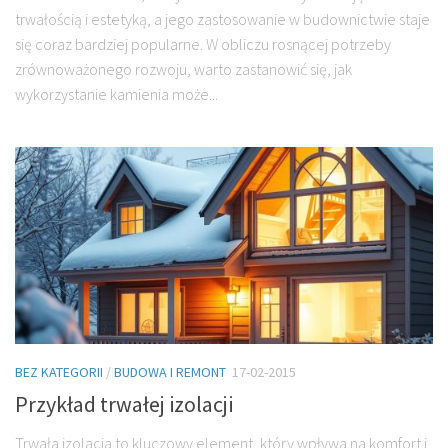
trwałością i estetyką, a jego zastosowanie w budownictwie staje
się coraz bardziej popularne. W obliczu rosnącej potrzeby
zrównoważonego rozwoju, warto zastanowić się, jak
wykorzystanie kamienia może...
BEZ KATEGORII
/
BUDOWA I REMONT
17-02-2015
Przykład trwałej izolacji
Trwała izolacja to kluczowy element, który wpływa na komfort i