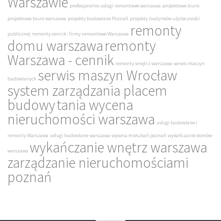
Warszawie
profesjonalne usługi remontowe warszawa
projektowe biuro
projektowe biuro warszawa
projekty budowlane Poznań
projekty budynków użyteczności
remonty
publicznej
remonty cennik : firmy remontowe Warszawa
domu warszawa
remonty
Warszawa - cennik
remonty wnętrz warszawa
serwis maszyn
serwis maszyn Wrocław
budowlanych
system zarządzania placem
budowy
tania wycena
nieruchomości warszawa
usługi budowlane i
remonty Warszawa
usługi budowlane warszawa
wycena mieszkań poznań
wykańczanie domów
wykańczanie wnętrz warszawa
warszawa
zarządzanie nieruchomościami
poznań