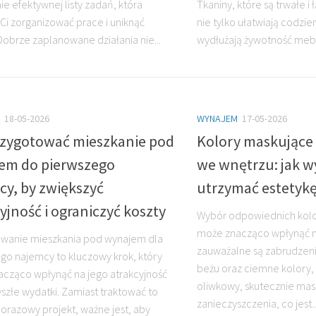
ie efektywnej listy zadań, która
Tkaniny, które są trwałe i 
i zorganizować prace i uniknąć
nie tylko ułatwiają codzie
Dobrze zaplanowane działania nie...
wydłużają żywotność mebli.
18-05-2026
WYNAJEM
17-05-2026
rzygotować mieszkanie pod
Kolory maskujące
em do pierwszego
we wnętrzu: jak wy
cy, by zwiększyć
utrzymać estetykę
yjność i ograniczyć koszty
Wybór odpowiednich kol
może znacząco wpłynąć na
wanie mieszkania pod wynajem dla
zauważalne są zabrudzeni
go najemcy to kluczowy krok, który
beżu oraz ciemne kolory, t
cząco wpłynąć na jego atrakcyjność
oliwkowy, skutecznie mas
yszłe wydatki. Zamiast traktować to
zanieczyszczenia, co jest..
norazowy projekt, ważne jest, aby