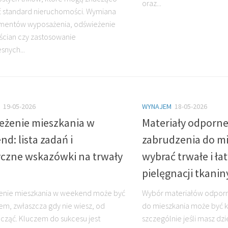
oraz...
 standard nieruchomości. Wymiana
ementów wyposażenia, odświeżenie
ścian czy zastosowanie
nych...
19-05-2026
WYNAJEM
18-05-2026
eżenie mieszkania w
Materiały odporne
d: lista zadań i
zabrudzenia do mi
yczne wskazówki na trwały
wybrać trwałe i ła
pielęgnacji tkani
enie mieszkania w weekend może być
Wybór materiałów odporn
m, zwłaszcza gdy nie wiesz, od
do mieszkania może być 
cząć. Kluczem do sukcesu jest
szczególnie jeśli masz dzi