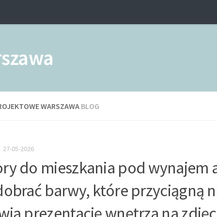
PROJEKTOWE WARSZAWA
BLOG
27-05-2026
ry do mieszkania pod wynajem a 
dobrać barwy, które przyciągną 
wią prezentację wnętrza na zdjęc