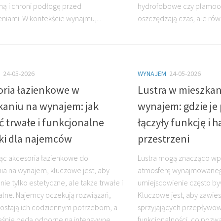
ną i chroni podłogę przed
hydrofobowe czy plamood
niami. W kontekście wynajmu,...
oszczędzają czas, ale rów
24-05-2026
WYNAJEM
24-05-2026
oria łazienkowe w
Lustra w mieszkan
kaniu na wynajem: jak
wynajem: gdzie je 
 trwałe i funkcjonalne
łączyły funkcję i 
ki dla najemców
przestrzeni
ąc akcesoria łazienkowe do
Lustra mogą znacząco wpł
ia na wynajem, kluczowe jest, aby
atmosferę wynajmowanego
nie tylko estetyczne, ale także trwałe i
umiejscowienie często b
alne. Najemcy oczekują rozwiązań,
Kluczowe jest, aby zawies
rostają ich codziennym potrzebom, a
sprzyjających przepływowi
śnie będą odporne na intensywne...
funkcjonalności, co pozwa