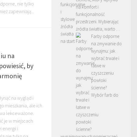
porne, nie tylko
na komfort i
nież zapewniają...
funkcjonalność
przestrzeni. Wybierając
źródła światła, warto …
Farby odporne
na zmywanie do
wynajmu: jak
iu na
wybrać trwałe i
powiesić, by
łatwe w
czyszczeniu
harmonię
powłoki
ścienne?
Wybór farb do
ynąć na wygląd i
 mieszkania, ale ich
ywa lekceważone.
ić je w miejscach
 energii i
la nie tylko na
wynajmowanych pomieszczeń