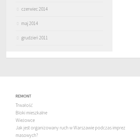
czerwiec 2014
maj 2014
grudzień 2011
REMONT
Trwałość
Bloki mieszkalne
Wieżowce
Jak jest organizowany ruch w Warszawie podczas imprez
masowych?