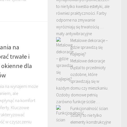
to nie tylko kwestia estetyki, ale
również praktyczności. Farby
odporne na zmywanie
wyróżniają się trwałością …
maty antywibracyjne
Metalowe dekoracje –
ania na
gdzie sprawdzą się
najlepiej?
rać trwałe i
Metalowe dekoracje
 okienne dla
Dąstal to przedmioty
ów
ozdobne, które
sprawdzają się w
nia na wynajem może
każdym domu czy mieszkaniu.
aniem, ale
Ozdoby domowe pełnią
wpłynąć na komfort
zarówno funkcje ściśle …
oferty. Kluczowe
Funkcjonalność ścian
arakteryzować
Ściany to nie tylko
wość w czyszczeniu
elementy konstrukcyjne