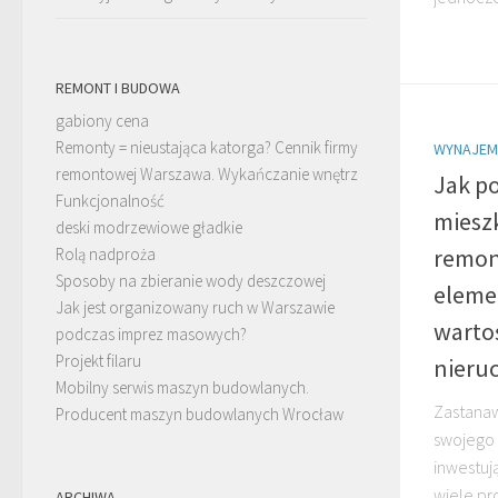
REMONT I BUDOWA
gabiony cena
Remonty = nieustająca katorga? Cennik firmy
WYNAJEM
remontowej Warszawa. Wykańczanie wnętrz
Jak p
Funkcjonalność
miesz
deski modrzewiowe gładkie
remont
Rolą nadproża
Sposoby na zbieranie wody deszczowej
elemen
Jak jest organizowany ruch w Warszawie
wartoś
podczas imprez masowych?
Projekt filaru
nieru
Mobilny serwis maszyn budowlanych.
Zastanaw
Producent maszyn budowlanych Wrocław
swojego 
inwestuj
wiele pr
ARCHIWA