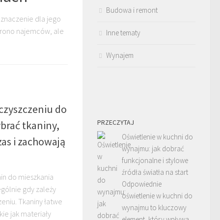
Budowa i remont
znaczenie dla jego
 grono najemców, ale
Inne tematy
Wynajem
 czyszczeniu do
PRZECZYTAJ
brać tkaniny,
Oświetlenie w kuchni do
zas i zachowają
wynajmu: jak dobrać
funkcjonalne i stylowe
źródła światła na start
in do mieszkania
Odpowiednie
gólnie gdy zależy
oświetlenie w kuchni do
eniu. Tkaniny łatwe
wynajmu to kluczowy
kie jak materiały
element, który wpływa