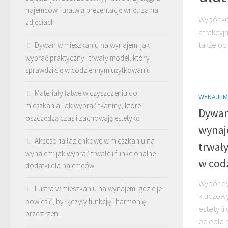
najemców i ułatwią prezentację wnętrza na
Wybór ko
zdjęciach
atrakcyj
także opt
Dywan w mieszkaniu na wynajem: jak
wybrać praktyczny i trwały model, który
sprawdzi się w codziennym użytkowaniu
Materiały łatwe w czyszczeniu do
WYNAJEM
mieszkania: jak wybrać tkaniny, które
Dywan
oszczędzą czas i zachowają estetykę
wynaje
Akcesoria łazienkowe w mieszkaniu na
trwały
wynajem: jak wybrać trwałe i funkcjonalne
w cod
dodatki dla najemców
Wybór dy
Lustra w mieszkaniu na wynajem: gdzie je
kluczowy
powiesić, by łączyły funkcję i harmonię
estetyki
przestrzeni
ociepla 