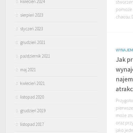
kwiecień 2024
stworzen
pomoże C
sierpień 2023
chaosu. 
styczeń 2023
grudzień 2021
WYNAJEM
październik 2021
Jak p
wynaj
maj 2021
najem
kwiecień 2021
atrakc
listopad 2020
Przygoto
pierwsze
grudzień 2019
może zna
oraz prz
listopad 2017
jako jed