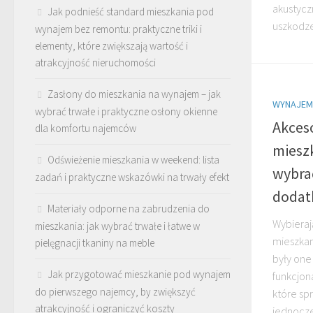
akustycz
Jak podnieść standard mieszkania pod
uszkodze
wynajem bez remontu: praktyczne triki i
elementy, które zwiększają wartość i
atrakcyjność nieruchomości
Zasłony do mieszkania na wynajem – jak
WYNAJEM
wybrać trwałe i praktyczne osłony okienne
Akces
dla komfortu najemców
miesz
Odświeżenie mieszkania w weekend: lista
wybrać
zadań i praktyczne wskazówki na trwały efekt
dodat
Materiały odporne na zabrudzenia do
Wybieraj
mieszkania: jak wybrać trwałe i łatwe w
mieszkan
pielęgnacji tkaniny na meble
były one 
Jak przygotować mieszkanie pod wynajem
funkcjon
do pierwszego najemcy, by zwiększyć
które sp
atrakcyjność i ograniczyć koszty
jednocze