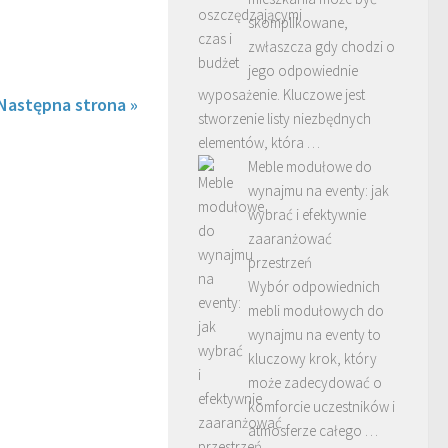
skomplikowane,
zwłaszcza gdy chodzi o
jego odpowiednie
wyposażenie. Kluczowe jest
Następna strona »
stworzenie listy niezbędnych
elementów, która …
Meble modułowe do
wynajmu na eventy: jak
wybrać i efektywnie
zaaranżować
przestrzeń
Wybór odpowiednich
mebli modułowych do
wynajmu na eventy to
kluczowy krok, który
może zadecydować o
komforcie uczestników i
atmosferze całego …