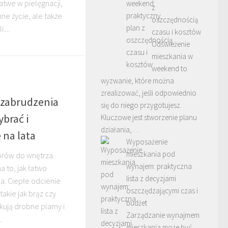
łatwe w pielęgnacji,
z
nne życie, ale także
oszczędnością
...
czasu i kosztów
Odświeżenie
mieszkania w
weekend to
wyzwanie, które można
zrealizować, jeśli odpowiednio
 zabrudzenia
się do niego przygotujesz.
brać i
Kluczowe jest stworzenie planu
działania, …
 na lata
Wyposażenie
mieszkania pod
orów do wnętrza
wynajem: praktyczna
 to, jak łatwo
lista z decyzjami
a. Ciepłe odcienie
oszczędzającymi czas i
akie jak brąz czy
budżet
kują drobne plamy i
Zarządzanie wynajmem
.
mieszkania może być