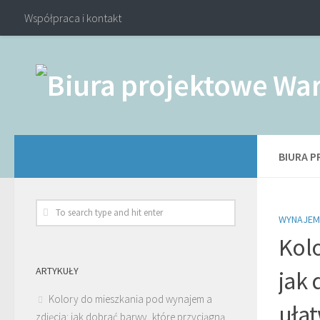
Współpraca i kontakt
BIURA 
WYNAJEM
Kolo
ARTYKUŁY
jak 
Kolory do mieszkania pod wynajem a
ułat
zdjęcia: jak dobrać barwy, które przyciągną