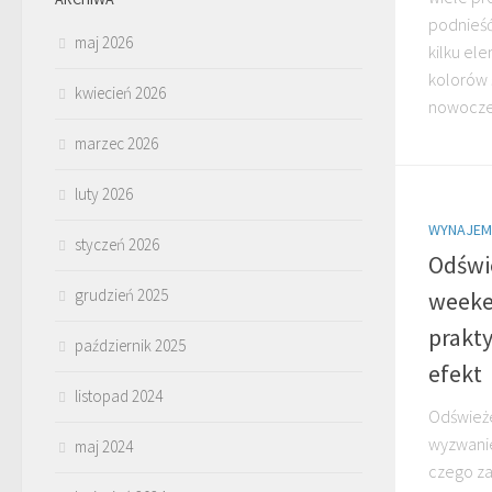
podnieść
maj 2026
kilku el
kolorów 
kwiecień 2026
nowoczes
marzec 2026
luty 2026
WYNAJEM
styczeń 2026
Odświ
grudzień 2025
weeken
prakt
październik 2025
efekt
listopad 2024
Odśwież
wyzwanie
maj 2024
czego za