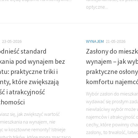
optyczne...
23-05-2026
WYNAJEM
21-05-2026
odnieść standard
Zasłony do mieszk
kania pod wynajem bez
wynajem – jak wyb
u: praktyczne triki i
praktyczne osłony
ty, które zwiększają
komfortu najemc
ć i atrakcyjność
Wybór zasłon do mieszka
chomości
wydawać się prostym zad
niewłaściwy wybór może 
iasz się, jak zwiększyć wartość
najemców i atrakcyjność 
mieszkania na wynajem, nie
cechy, które powinny ch
ąc w kosztowne remonty? Istnieje
zasłony, to trwałość, łat
ostych trików, które mogą znacząco