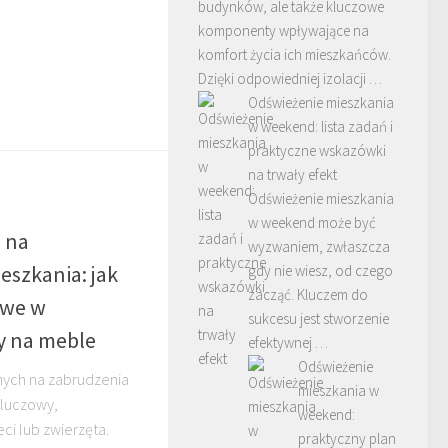
budynków, ale także kluczowe
komponenty wpływające na
komfort życia ich mieszkańców.
Dzięki odpowiedniej izolacji …
Odświeżenie mieszkania
w weekend: lista zadań i
praktyczne wskazówki
na trwały efekt
Odświeżenie mieszkania
w weekend może być
 na
wyzwaniem, zwłaszcza
eszkania: jak
gdy nie wiesz, od czego
zacząć. Kluczem do
twe w
sukcesu jest stworzenie
ny na meble
efektywnej …
Odświeżenie
ych na zabrudzenia
mieszkania w
kluczowy,
weekend:
eci lub zwierzęta.
praktyczny plan