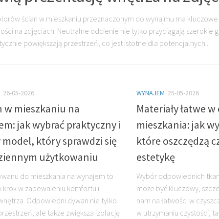
lorów ścian w mieszkaniu przeznaczonym do wynajmu ma kluczowe 
ności na zdjęciach. Neutralne odcienie nie tylko przyciągają szerokie
ycznie powiększają przestrzeń, co jest istotne dla potencjalnych...
26-05-2026
WYNAJEM
25-05-2026
 w mieszkaniu na
Materiały łatwe w
m: jak wybrać praktyczny i
mieszkania: jak wy
 model, który sprawdzi się
które oszczędzą c
ziennym użytkowaniu
estetykę
wanu do mieszkania na wynajem to
Wybór odpowiednich tkan
 krok w zapewnieniu komfortu i
może być kluczowy, szcze
 wnętrza. Odpowiedni dywan nie tylko
nam na łatwości w czyszcz
przestrzeń, ale także zwiększa izolację
w utrzymaniu czystości, ta