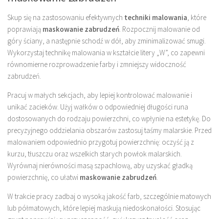
Skup się na zastosowaniu efektywnych
techniki malowania
, które
poprawiają
maskowanie zabrudzeń
. Rozpocznij malowanie od
góry ściany, a następnie schodź w dół, aby zminimalizować smugi.
Wykorzystaj technikę malowania w kształcie litery „W”, co zapewni
równomierne rozprowadzenie farby i zmniejszy widoczność
zabrudzeń.
Pracuj w małych sekcjach, aby lepiej kontrolować malowanie i
unikać zacieków. Użyj wałków o odpowiedniej długości runa
dostosowanych do rodzaju powierzchni, co wpłynie na estetykę. Do
precyzyjnego oddzielania obszarów zastosuj taśmy malarskie. Przed
malowaniem odpowiednio przygotuj powierzchnię: oczyść ją z
kurzu, tłuszczu oraz wszelkich starych powłok malarskich.
Wyrównaj nierówności masą szpachlową, aby uzyskać gładką
powierzchnię, co ułatwi
maskowanie zabrudzeń
.
W trakcie pracy zadbaj o wysoką jakość farb, szczególnie matowych
lub półmatowych, które lepiej maskują niedoskonałości. Stosując