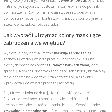
Testuj kolory w różnych warunkach
oświetleniowych
, by uniknąć
nietrafionych wyborów i dostosuj natężenie światła do potrzeb
pomieszczenia. Równomierne rozmieszczenie źródeł światła
pomoże uniknąć ostrych kontrastów i cieni, co z kolei wpłynie na
estetykę oraz widoczność zabrudzeń.
Jak wybrać i utrzymać kolory maskujące
zabrudzenia we wnętrzu?
Wybierz kolory, które skutecznie
maskują zabrudzenia
i
zachowują estetykę wnętrza przez dłuższy czas. Skup się na
ciemnych odcieniach oraz
naturalnych barwach ziemi
, które
sprzyjają ukrywaniu drobnych zabrudzeń. Takie kolory nie tylko są
mniej podatne na widoczność zanieczyszczeń, ale również
wprowadzają do wnętrza przyjazną atmosferę.
Aby utrzymać kolor na dłużej, stosuj praktyki pielęgnacyjne.
Regularnie czyść powierzchnie odpowiednimi środkami
czyszczącymi, aby unikać osadzania się brudu. Wypróbuj farby
zmywalne
i
plamoodporne
, które pozwalają szybko usunąć plamy