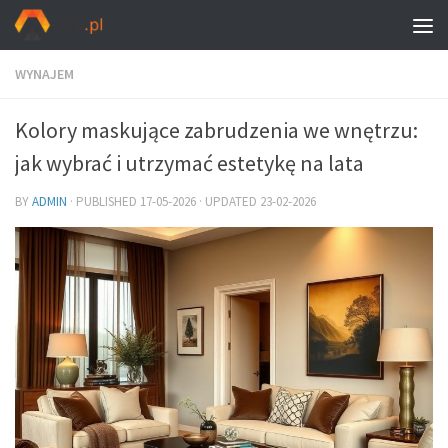
WYNAJEM
Kolory maskujące zabrudzenia we wnętrzu:
jak wybrać i utrzymać estetykę na lata
BY
ADMIN
· PUBLISHED
17-05-2026
· UPDATED
23-02-2026