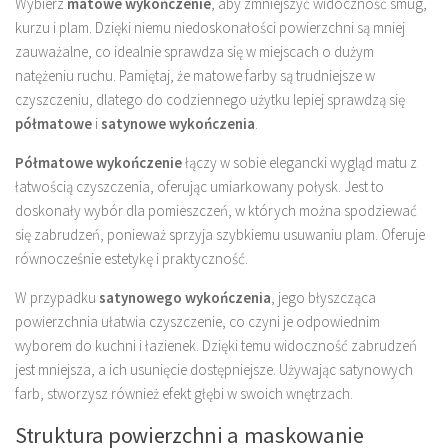
Wybierz
matowe wykończenie
, aby zmniejszyć widoczność smug,
kurzu i plam. Dzięki niemu niedoskonałości powierzchni są mniej
zauważalne, co idealnie sprawdza się w miejscach o dużym
natężeniu ruchu. Pamiętaj, że matowe farby są trudniejsze w
czyszczeniu, dlatego do codziennego użytku lepiej sprawdzą się
półmatowe
i
satynowe wykończenia
.
Półmatowe wykończenie
łączy w sobie elegancki wygląd matu z
łatwością czyszczenia, oferując umiarkowany połysk. Jest to
doskonały wybór dla pomieszczeń, w których można spodziewać
się zabrudzeń, ponieważ sprzyja szybkiemu usuwaniu plam. Oferuje
równocześnie estetykę i praktyczność.
W przypadku
satynowego wykończenia
, jego błyszcząca
powierzchnia ułatwia czyszczenie, co czyni je odpowiednim
wyborem do kuchni i łazienek. Dzięki temu widoczność zabrudzeń
jest mniejsza, a ich usunięcie dostępniejsze. Używając satynowych
farb, stworzysz również efekt głębi w swoich wnętrzach.
Struktura powierzchni a maskowanie