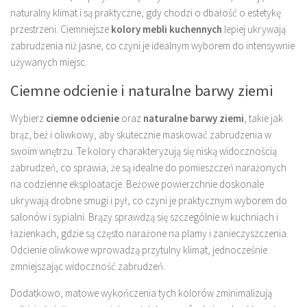
naturalny klimat i są praktyczne, gdy chodzi o dbałość o estetykę
przestrzeni. Ciemniejsze
kolory mebli kuchennych
lepiej ukrywają
zabrudzenia niż jasne, co czyni je idealnym wyborem do intensywnie
używanych miejsc.
Ciemne odcienie i naturalne barwy ziemi
Wybierz
ciemne odcienie
oraz
naturalne barwy ziemi
, takie jak
brąz, beż i oliwkowy, aby skutecznie maskować zabrudzenia w
swoim wnętrzu. Te kolory charakteryzują się niską widocznością
zabrudzeń, co sprawia, że są idealne do pomieszczeń narażonych
na codzienne eksploatacje. Beżowe powierzchnie doskonale
ukrywają drobne smugi i pył, co czyni je praktycznym wyborem do
salonów i sypialni. Brązy sprawdzą się szczególnie w kuchniach i
łazienkach, gdzie są często narażone na plamy i zanieczyszczenia.
Odcienie oliwkowe wprowadzą przytulny klimat, jednocześnie
zmniejszając widoczność zabrudzeń.
Dodatkowo, matowe wykończenia tych kolorów zminimalizują