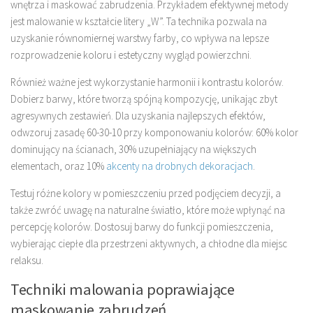
wnętrza i maskować zabrudzenia. Przykładem efektywnej metody
jest malowanie w kształcie litery „W”. Ta technika pozwala na
uzyskanie równomiernej warstwy farby, co wpływa na lepsze
rozprowadzenie koloru i estetyczny wygląd powierzchni.
Również ważne jest wykorzystanie harmonii i kontrastu kolorów.
Dobierz barwy, które tworzą spójną kompozycję, unikając zbyt
agresywnych zestawień. Dla uzyskania najlepszych efektów,
odwzoruj zasadę 60-30-10 przy komponowaniu kolorów: 60% kolor
dominujący na ścianach, 30% uzupełniający na większych
elementach, oraz 10%
akcenty na drobnych dekoracjach
.
Testuj różne kolory w pomieszczeniu przed podjęciem decyzji, a
także zwróć uwagę na naturalne światło, które może wpłynąć na
percepcję kolorów. Dostosuj barwy do funkcji pomieszczenia,
wybierając ciepłe dla przestrzeni aktywnych, a chłodne dla miejsc
relaksu.
Techniki malowania poprawiające
maskowanie zabrudzeń