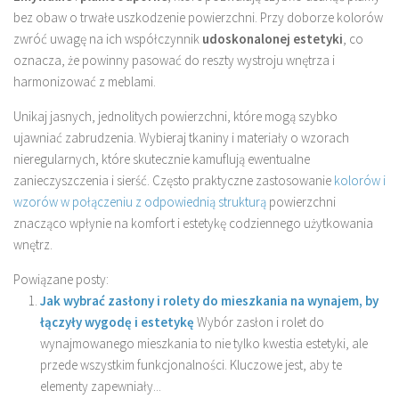
bez obaw o trwałe uszkodzenie powierzchni. Przy doborze kolorów
zwróć uwagę na ich współczynnik
udoskonalonej estetyki
, co
oznacza, że powinny pasować do reszty wystroju wnętrza i
harmonizować z meblami.
Unikaj jasnych, jednolitych powierzchni, które mogą szybko
ujawniać zabrudzenia. Wybieraj tkaniny i materiały o wzorach
nieregularnych, które skutecznie kamuflują ewentualne
zanieczyszczenia i sierść. Często praktyczne zastosowanie
kolorów i
wzorów w połączeniu z odpowiednią strukturą
powierzchni
znacząco wpłynie na komfort i estetykę codziennego użytkowania
wnętrz.
Powiązane posty:
Jak wybrać zasłony i rolety do mieszkania na wynajem, by
łączyły wygodę i estetykę
Wybór zasłon i rolet do
wynajmowanego mieszkania to nie tylko kwestia estetyki, ale
przede wszystkim funkcjonalności. Kluczowe jest, aby te
elementy zapewniały...