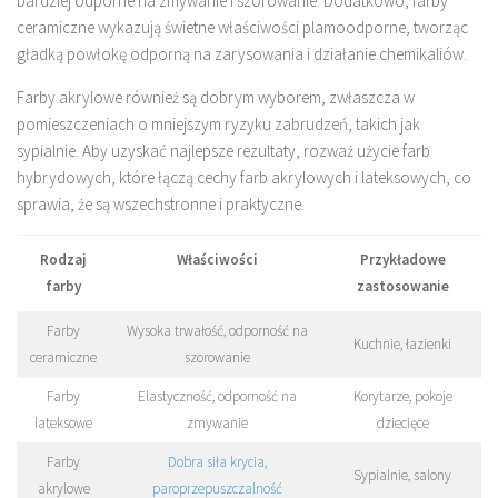
bardziej odporne na zmywanie i szorowanie. Dodatkowo, farby
ceramiczne wykazują świetne właściwości plamoodporne, tworząc
gładką powłokę odporną na zarysowania i działanie chemikaliów.
Farby akrylowe również są dobrym wyborem, zwłaszcza w
pomieszczeniach o mniejszym ryzyku zabrudzeń, takich jak
sypialnie. Aby uzyskać najlepsze rezultaty, rozważ użycie farb
hybrydowych, które łączą cechy farb akrylowych i lateksowych, co
sprawia, że są wszechstronne i praktyczne.
Rodzaj
Właściwości
Przykładowe
farby
zastosowanie
Farby
Wysoka trwałość, odporność na
Kuchnie, łazienki
ceramiczne
szorowanie
Farby
Elastyczność, odporność na
Korytarze, pokoje
lateksowe
zmywanie
dziecięce
Farby
Dobra siła krycia,
Sypialnie, salony
akrylowe
paroprzepuszczalność