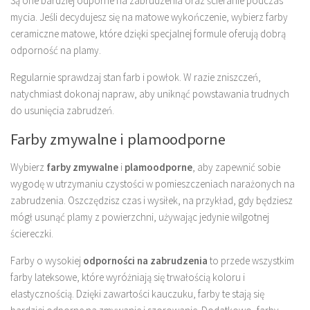
Są one bardziej odporne na zabrudzenia oraz ścieranie podczas
mycia. Jeśli decydujesz się na matowe wykończenie, wybierz farby
ceramiczne matowe, które dzięki specjalnej formule oferują dobrą
odporność na plamy.
Regularnie sprawdzaj stan farb i powłok. W razie zniszczeń,
natychmiast dokonaj napraw, aby uniknąć powstawania trudnych
do usunięcia zabrudzeń.
Farby zmywalne i plamoodporne
Wybierz
farby zmywalne
i
plamoodporne
, aby zapewnić sobie
wygodę w utrzymaniu czystości w pomieszczeniach narażonych na
zabrudzenia. Oszczędzisz czas i wysiłek, na przykład, gdy będziesz
mógł usunąć plamy z powierzchni, używając jedynie wilgotnej
ściereczki.
Farby o wysokiej
odporności na zabrudzenia
to przede wszystkim
farby lateksowe, które wyróżniają się trwałością koloru i
elastycznością. Dzięki zawartości kauczuku, farby te stają się