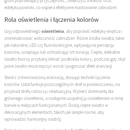
grunt poprawiający przyczepność, zwiększysz trwałość oraz
estetykę powłoki, co wspiera efektywne maskowanie zabrudzeń.
Rola oświetlenia i łączenia kolorów
Użyj odpowiedniego
oświetlenia
, aby poprawić estetykę wnętrza i
zminimalizować widoczność zabrudzeń. Różne źródła światła, takie
jak naturalne, LED czy fluorescencyjne, wpływają na percepcję
kolorów, ocieplając lub ochładzając ich tonację. Ciepłe, delikatne
światło tworzy przytulny klimat i podkreśla kolory, podczas gdy zbyt
jasne światło może męczyć wzrok i pogarszać efekt aranżacji.
Stwórz zrównoważoną aranżację, stosując techniki łączenia
kolorów. Ustal funkcje poszczególnych stref w pomieszczeniu, na
przykład strefę roboczą i relaksacyjną. Wybierz dominantę dla
głównego oświetlenia, a następnie uzupełnij ją oświetleniem w innej
barwie w miejscach funkcjonalnych. Dodaj ciepłe światło w
dekoracyjnych elementach, takich jak lampki nocne, aby
wprowadzić harmonijny nastrój.