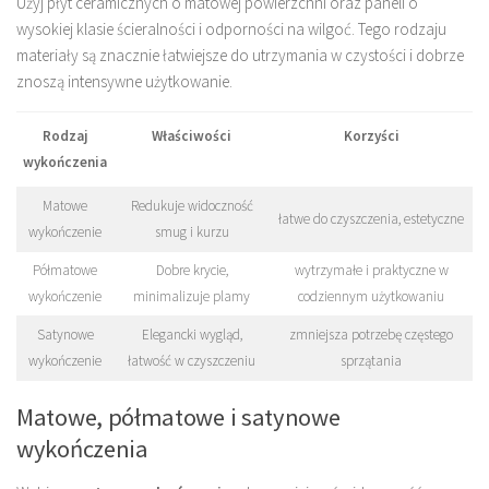
Użyj płyt ceramicznych o matowej powierzchni oraz paneli o
wysokiej klasie ścieralności i odporności na wilgoć. Tego rodzaju
materiały są znacznie łatwiejsze do utrzymania w czystości i dobrze
znoszą intensywne użytkowanie.
Rodzaj
Właściwości
Korzyści
wykończenia
Matowe
Redukuje widoczność
łatwe do czyszczenia, estetyczne
wykończenie
smug i kurzu
Półmatowe
Dobre krycie,
wytrzymałe i praktyczne w
wykończenie
minimalizuje plamy
codziennym użytkowaniu
Satynowe
Elegancki wygląd,
zmniejsza potrzebę częstego
wykończenie
łatwość w czyszczeniu
sprzątania
Matowe, półmatowe i satynowe
wykończenia