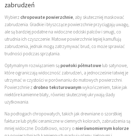
zabrudzeń
Wybierz
chropowate powierzchnie
, aby skuteczniej maskować
zabrudzenia. Gładkie i błyszczące powierzchnie przyciągają uwagę,
ale są bardziej podatne na widoczne odciski palców i smugi, co
utrudnia ich czyszczenie. Matowe powierzchnie lepiej kamuflują
zabrudzenia, jednak mogą zatrzymywać brud, co może sprawiać
trudności podczas sprzątania.
Optymalnym rozwiązaniem są
powłoki półmatowe
lub satynowe,
które ograniczają widoczność zabrudzeń, a jednocześnie łatwiej je
utrzymać w czystości w porównaniu do matowych powierzchni.
Powierzchnie z
drobno teksturowanym
wykończeniem, takie jak
niektóre kamienne blaty, również skuteczniej ukrywają ślady
użytkowania.
Na podłogach chropowatych, takich jak drewniane o szorstkiej
fakturze lub płytki ceramiczne w ciemnych kolorach, zabrudzenia są
mniej widoczne. Dodatkowo, wzory o
nierównomiernym kolorze
na powierzchniach kamiennych maskują plamy zielonymi i