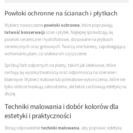
Powłoki ochronne na ścianach i płytkach
Wybierz nowoczesne
powłoki ochronne
, które poprawiają
łatwość konserwacji
ścian i płytek. Najlepiej sprawdzają się
powłoki ceramiczne i hydrofobowe, stosowane na płytkach
ceramicznych oraz gresowych. Tworzą one barierę, zapobiegającą
wchłanianiu plam, co ułatwia ich czyszczenie.
Spróbuj farb odpornych na plamy, takich jak lateksowe, które
cechują się wysoką trwałością oraz odpornością na ścieranie i
blaknięcie. Wybierz matowe lub półmatowe wykończenia, które nie
tylko dobrze maskują zabrudzenia, ale także zachowują estetykę na
dłużej.
Techniki malowania i dobór kolorów dla
estetyki i praktyczności
Stosuj odpowiednie
techniki malowania
, aby poprawić estetykę