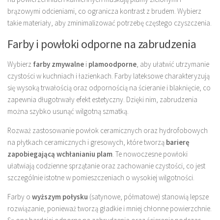
brązowymi odcieniami, co ogranicza kontrast z brudem. Wybierz
takie materiały, aby zminimalizować potrzebę częstego czyszczenia.
Farby i powłoki odporne na zabrudzenia
Wybierz
farby zmywalne
i
plamoodporne
, aby ułatwić utrzymanie
czystości w kuchniach i łazienkach. Farby lateksowe charakteryzują
się wysoką trwałością oraz odpornością na ścieranie i blaknięcie, co
zapewnia długotrwały efekt estetyczny. Dzięki nim, zabrudzenia
można szybko usunąć wilgotną szmatką.
Rozważ zastosowanie powłok ceramicznych oraz hydrofobowych
na płytkach ceramicznych i gresowych, które tworzą
barierę
zapobiegającą wchłanianiu plam
. Te nowoczesne powłoki
ułatwiają codzienne sprzątanie oraz zachowanie czystości, co jest
szczególnie istotne w pomieszczeniach o wysokiej wilgotności.
Farby o
wyższym połysku
(satynowe, półmatowe) stanowią lepsze
rozwiązanie, ponieważ tworzą gładkie i mniej chłonne powierzchnie.