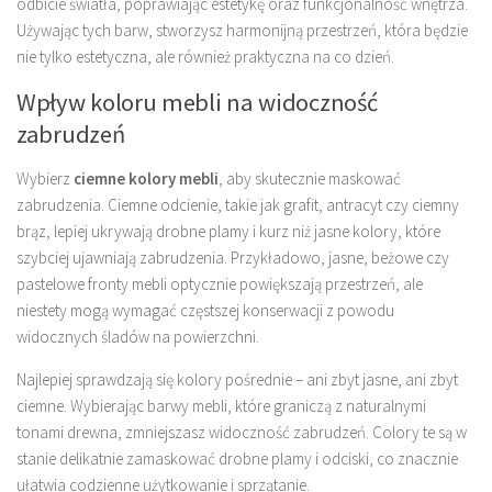
odbicie światła, poprawiając estetykę oraz funkcjonalność wnętrza.
Używając tych barw, stworzysz harmonijną przestrzeń, która będzie
nie tylko estetyczna, ale również praktyczna na co dzień.
Wpływ koloru mebli na widoczność
zabrudzeń
Wybierz
ciemne kolory mebli
, aby skutecznie maskować
zabrudzenia. Ciemne odcienie, takie jak grafit, antracyt czy ciemny
brąz, lepiej ukrywają drobne plamy i kurz niż jasne kolory, które
szybciej ujawniają zabrudzenia. Przykładowo, jasne, beżowe czy
pastelowe fronty mebli optycznie powiększają przestrzeń, ale
niestety mogą wymagać częstszej konserwacji z powodu
widocznych śladów na powierzchni.
Najlepiej sprawdzają się kolory pośrednie – ani zbyt jasne, ani zbyt
ciemne. Wybierając barwy mebli, które graniczą z naturalnymi
tonami drewna, zmniejszasz widoczność zabrudzeń. Colory te są w
stanie delikatnie zamaskować drobne plamy i odciski, co znacznie
ułatwia codzienne użytkowanie i sprzątanie.