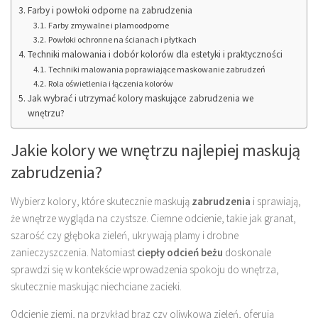
Farby i powłoki odporne na zabrudzenia
Farby zmywalne i plamoodporne
Powłoki ochronne na ścianach i płytkach
Techniki malowania i dobór kolorów dla estetyki i praktyczności
Techniki malowania poprawiające maskowanie zabrudzeń
Rola oświetlenia i łączenia kolorów
Jak wybrać i utrzymać kolory maskujące zabrudzenia we
wnętrzu?
Jakie kolory we wnętrzu najlepiej maskują
zabrudzenia?
Wybierz kolory, które skutecznie maskują
zabrudzenia
i sprawiają,
że wnętrze wygląda na czystsze. Ciemne odcienie, takie jak granat,
szarość czy głęboka zieleń, ukrywają plamy i drobne
zanieczyszczenia. Natomiast
ciepły odcień beżu
doskonale
sprawdzi się w kontekście wprowadzenia spokoju do wnętrza,
skutecznie maskując niechciane zacieki.
Odcienie ziemi, na przykład brąz czy oliwkowa zieleń, oferują