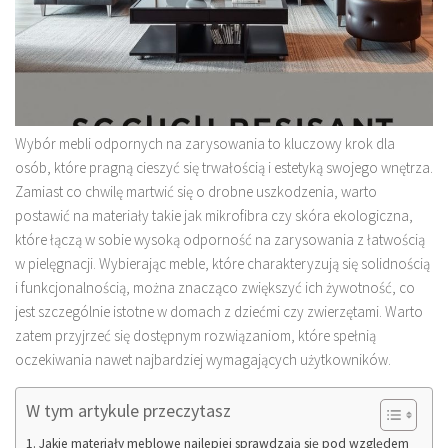
Wybór mebli odpornych na zarysowania to kluczowy krok dla
osób, które pragną cieszyć się trwałością i estetyką swojego wnętrza.
Zamiast co chwilę martwić się o drobne uszkodzenia, warto
postawić na materiały takie jak mikrofibra czy skóra ekologiczna,
które łączą w sobie wysoką odporność na zarysowania z łatwością
w pielęgnacji. Wybierając meble, które charakteryzują się solidnością
i funkcjonalnością, można znacząco zwiększyć ich żywotność, co
jest szczególnie istotne w domach z dziećmi czy zwierzętami. Warto
zatem przyjrzeć się dostępnym rozwiązaniom, które spełnią
oczekiwania nawet najbardziej wymagających użytkowników.
W tym artykule przeczytasz
Jakie materiały meblowe najlepiej sprawdzają się pod względem