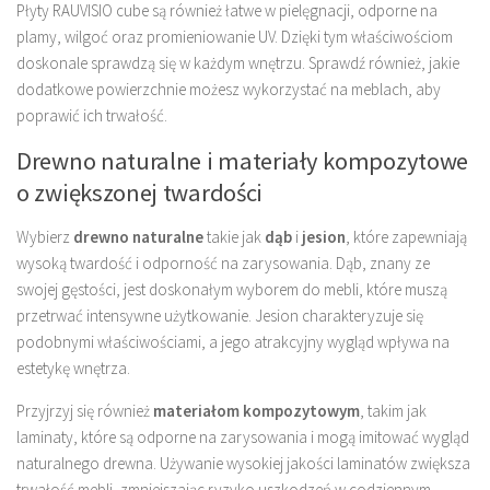
Płyty RAUVISIO cube są również łatwe w pielęgnacji, odporne na
plamy, wilgoć oraz promieniowanie UV. Dzięki tym właściwościom
doskonale sprawdzą się w każdym wnętrzu. Sprawdź również, jakie
dodatkowe powierzchnie możesz wykorzystać na meblach, aby
poprawić ich trwałość.
Drewno naturalne i materiały kompozytowe
o zwiększonej twardości
Wybierz
drewno naturalne
takie jak
dąb
i
jesion
, które zapewniają
wysoką twardość i odporność na zarysowania. Dąb, znany ze
swojej gęstości, jest doskonałym wyborem do mebli, które muszą
przetrwać intensywne użytkowanie. Jesion charakteryzuje się
podobnymi właściwościami, a jego atrakcyjny wygląd wpływa na
estetykę wnętrza.
Przyjrzyj się również
materiałom kompozytowym
, takim jak
laminaty, które są odporne na zarysowania i mogą imitować wygląd
naturalnego drewna. Używanie wysokiej jakości laminatów zwiększa
trwałość mebli, zmniejszając ryzyko uszkodzeń w codziennym