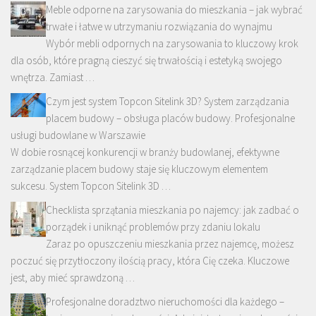
Meble odporne na zarysowania do mieszkania – jak wybrać
trwałe i łatwe w utrzymaniu rozwiązania do wynajmu
Wybór mebli odpornych na zarysowania to kluczowy krok
dla osób, które pragną cieszyć się trwałością i estetyką swojego
wnętrza. Zamiast …
Czym jest system Topcon Sitelink 3D? System zarządzania
placem budowy – obsługa placów budowy. Profesjonalne
usługi budowlane w Warszawie
W dobie rosnącej konkurencji w branży budowlanej, efektywne
zarządzanie placem budowy staje się kluczowym elementem
sukcesu. System Topcon Sitelink 3D …
Checklista sprzątania mieszkania po najemcy: jak zadbać o
porządek i uniknąć problemów przy zdaniu lokalu
Zaraz po opuszczeniu mieszkania przez najemcę, możesz
poczuć się przytłoczony ilością pracy, która Cię czeka. Kluczowe
jest, aby mieć sprawdzoną …
Profesjonalne doradztwo nieruchomości dla każdego –