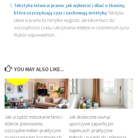
Tekstylia łatwe w praniu: jak wybierać i dbać o tkaniny,
które oszczędzają czas i zachowują estetykę
Tekstylia
łatwe w praniu to nie tylko wygoda, ale także klucz do
oszczędności czasu i utrzymania estetyki w codziennym życiu.
Wybór odpowiednich...
YOU MAY ALSO LIKE...
Jak urządzić mieszkanie tanio i
Jak skutecznie usunąć
dobrze: planowanie,
uporczywe zapachy po
oszczędne meble i praktyczne
najemcach: praktyczne
rozwiązania bez kosztownych
metody i pułapki do uniknięcia