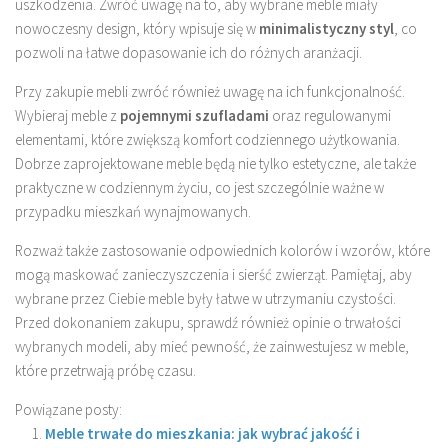
uszkodzenia. Zwróć uwagę na to, aby wybrane meble miały
nowoczesny design, który wpisuje się w
minimalistyczny styl
, co
pozwoli na łatwe dopasowanie ich do różnych aranżacji.
Przy zakupie mebli zwróć również uwagę na ich funkcjonalność.
Wybieraj meble z
pojemnymi szufladami
oraz regulowanymi
elementami, które zwiększą komfort codziennego użytkowania.
Dobrze zaprojektowane meble będą nie tylko estetyczne, ale także
praktyczne w codziennym życiu, co jest szczególnie ważne w
przypadku mieszkań wynajmowanych.
Rozważ także zastosowanie odpowiednich kolorów i wzorów, które
mogą maskować zanieczyszczenia i sierść zwierząt. Pamiętaj, aby
wybrane przez Ciebie meble były łatwe w utrzymaniu czystości.
Przed dokonaniem zakupu, sprawdź również opinie o trwałości
wybranych modeli, aby mieć pewność, że zainwestujesz w meble,
które przetrwają próbę czasu.
Powiązane posty:
Meble trwałe do mieszkania: jak wybrać jakość i