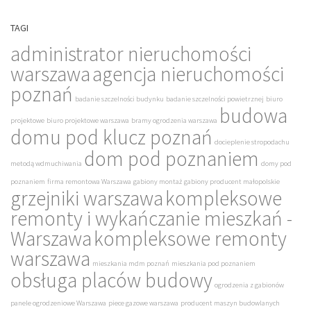
TAGI
administrator nieruchomości
warszawa
agencja nieruchomości
poznań
badanie szczelności budynku
badanie szczelności powietrznej
biuro
budowa
projektowe
biuro projektowe warszawa
bramy ogrodzenia warszawa
domu pod klucz poznań
docieplenie stropodachu
dom pod poznaniem
metodą wdmuchiwania
domy pod
poznaniem
firma remontowa Warszawa
gabiony montaż
gabiony producent małopolskie
grzejniki warszawa
kompleksowe
remonty i wykańczanie mieszkań -
Warszawa
kompleksowe remonty
warszawa
mieszkania mdm poznań
mieszkania pod poznaniem
obsługa placów budowy
ogrodzenia z gabionów
panele ogrodzeniowe Warszawa
piece gazowe warszawa
producent maszyn budowlanych