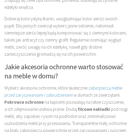
znajdują się zwierzęta domowe, ponieważ ułatwiają utrzymanie
estetyki wnętrza.
Dobieraj kolorystykę tkanin, uwzględniając kolor sierści swoich
pupili. Dla jasnych zwierząt wybierz jasne odcienie, natomiast
ciemniejsze sierści lepiej będą komponować się z ciemnymi kolorami,
takimi jak antracyt czy ciemny grafit. Regularnie oceniając wygląd
mebli, zwróć uwagę na ich estetykę, nawet gdy drobne
zanieczyszczenia gromadzą się na ich powierzchni.
Jakie akcesoria ochronne warto stosować
na meble w domu?
Wybierz akcesoria ochronne, które skutecznie
zabezpieczą meble
przed zarysowaniami i zabrudzeniami
w domach ze zwierzętami.
Pokrowce ochronne
na tapicerki pozwalają na łatwe czyszczenie,
a ich zdejmowanie ułatwia pranie. Dodaj
filcowe nakładki
pod nogi
mebli, aby zapobiec rysom na podłodze oraz zminimalizować
uszkodzenia mebli przy przesuwaniu. Transparentne maty ochronne
na blaty zabezpieczą powierzchnie przed zarysowaniami i zużyciem.