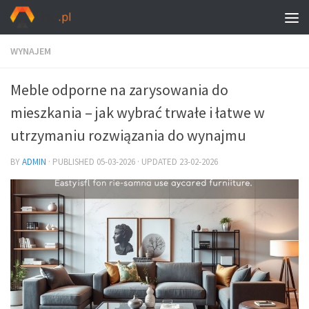
WYNAJEM
Meble odporne na zarysowania do
mieszkania – jak wybrać trwałe i łatwe w
utrzymaniu rozwiązania do wynajmu
BY
ADMIN
· PUBLISHED
05-03-2026
· UPDATED
23-02-2026