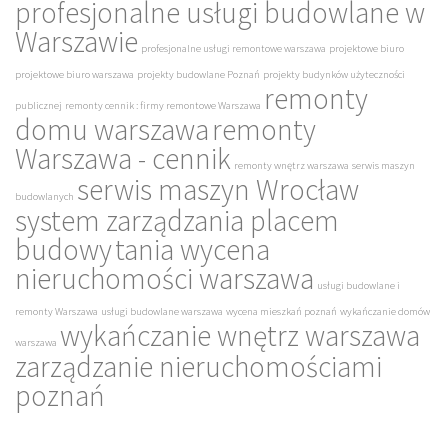
profesjonalne usługi budowlane w
Warszawie
profesjonalne usługi remontowe warszawa
projektowe biuro
projektowe biuro warszawa
projekty budowlane Poznań
projekty budynków użyteczności
remonty
publicznej
remonty cennik : firmy remontowe Warszawa
domu warszawa
remonty
Warszawa - cennik
remonty wnętrz warszawa
serwis maszyn
serwis maszyn Wrocław
budowlanych
system zarządzania placem
budowy
tania wycena
nieruchomości warszawa
usługi budowlane i
remonty Warszawa
usługi budowlane warszawa
wycena mieszkań poznań
wykańczanie domów
wykańczanie wnętrz warszawa
warszawa
zarządzanie nieruchomościami
poznań