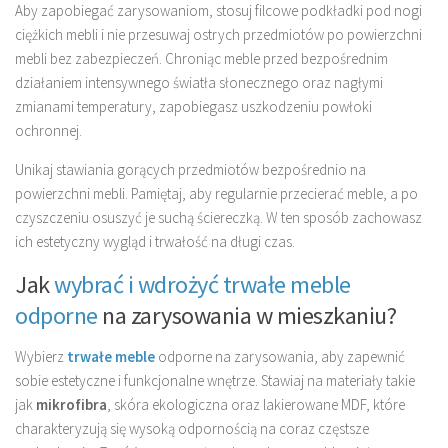
Aby zapobiegać zarysowaniom, stosuj filcowe podkładki pod nogi
ciężkich mebli i nie przesuwaj ostrych przedmiotów po powierzchni
mebli bez zabezpieczeń. Chroniąc meble przed bezpośrednim
działaniem intensywnego światła słonecznego oraz nagłymi
zmianami temperatury, zapobiegasz uszkodzeniu powłoki
ochronnej.
Unikaj stawiania gorących przedmiotów bezpośrednio na
powierzchni mebli. Pamiętaj, aby regularnie przecierać meble, a po
czyszczeniu osuszyć je suchą ściereczką. W ten sposób zachowasz
ich estetyczny wygląd i trwałość na długi czas.
Jak
wybrać i wdrożyć trwałe meble
odporne
na zarysowania w mieszkaniu?
Wybierz
trwałe meble
odporne na zarysowania, aby zapewnić
sobie estetyczne i funkcjonalne wnętrze. Stawiaj na materiały takie
jak
mikrofibra
, skóra ekologiczna oraz lakierowane MDF, które
charakteryzują się wysoką odpornością na coraz częstsze