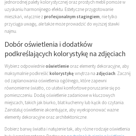
jednorodnej palety kolorystycznej oraz prostych mebli pomoże w
uzyskaniu harmonijnego efektu. Estetyczne przygotowanie
mieszkań, włącznie z
profesjonalnym stagingiem
, nie tylko
przyciąga uwagę, ale także może prowadzić do wyższej stawki
najmu.
Dobór oświetlenia i dodatków
podkreślających kolorystykę na zdjęciach
Wybierz odpowiednie
oświetlenie
oraz elementy dekoracyjne, aby
maksymalnie podkreślić
kolorystykę
wnętrza na
zdjęciach
. Zacznij
od zaplanowania oświetlenia ogólnego, które zapewni
równomierne światło, co ułatwi komfortowe poruszanie się po
pomieszczeniu. Dodaj oświetlenie zadaniowe w kluczowych
miejscach, takich jak biurko, blat kuchenny lub kącik do czytania.
Zainstaluj oświetlenie akcentujące, aby wyeksponować ważne
elementy dekoracyjne oraz architektoniczne.
Dobierz barwę światła i natężenie tak, aby różne rodzaje oświetlenia