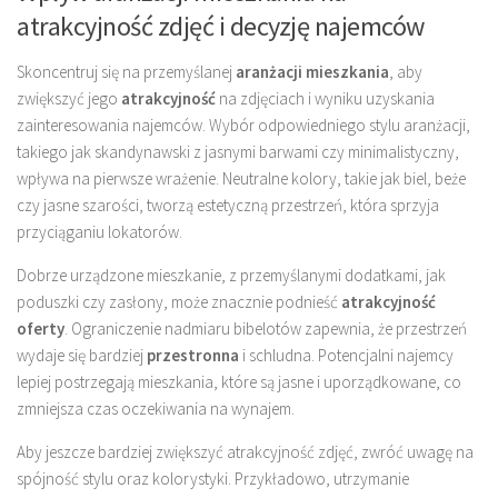
atrakcyjność zdjęć i decyzję najemców
Skoncentruj się na przemyślanej
aranżacji mieszkania
, aby
zwiększyć jego
atrakcyjność
na zdjęciach i wyniku uzyskania
zainteresowania najemców. Wybór odpowiedniego stylu aranżacji,
takiego jak skandynawski z jasnymi barwami czy minimalistyczny,
wpływa na pierwsze wrażenie. Neutralne kolory, takie jak biel, beże
czy jasne szarości, tworzą estetyczną przestrzeń, która sprzyja
przyciąganiu lokatorów.
Dobrze urządzone mieszkanie, z przemyślanymi dodatkami, jak
poduszki czy zasłony, może znacznie podnieść
atrakcyjność
oferty
. Ograniczenie nadmiaru bibelotów zapewnia, że przestrzeń
wydaje się bardziej
przestronna
i schludna. Potencjalni najemcy
lepiej postrzegają mieszkania, które są jasne i uporządkowane, co
zmniejsza czas oczekiwania na wynajem.
Aby jeszcze bardziej zwiększyć atrakcyjność zdjęć, zwróć uwagę na
spójność stylu oraz kolorystyki. Przykładowo, utrzymanie