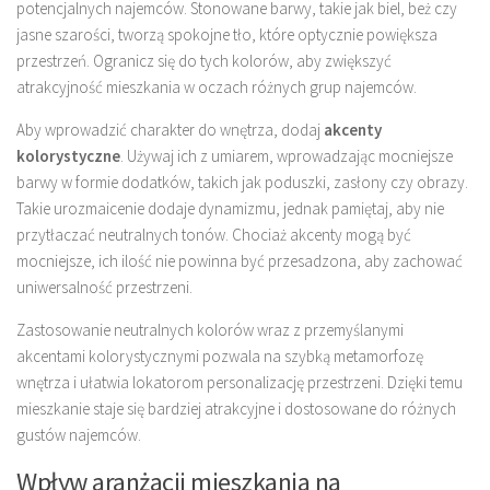
potencjalnych najemców. Stonowane barwy, takie jak biel, beż czy
jasne szarości, tworzą spokojne tło, które optycznie powiększa
przestrzeń. Ogranicz się do tych kolorów, aby zwiększyć
atrakcyjność mieszkania w oczach różnych grup najemców.
Aby wprowadzić charakter do wnętrza, dodaj
akcenty
kolorystyczne
. Używaj ich z umiarem, wprowadzając mocniejsze
barwy w formie dodatków, takich jak poduszki, zasłony czy obrazy.
Takie urozmaicenie dodaje dynamizmu, jednak pamiętaj, aby nie
przytłaczać neutralnych tonów. Chociaż akcenty mogą być
mocniejsze, ich ilość nie powinna być przesadzona, aby zachować
uniwersalność przestrzeni.
Zastosowanie neutralnych kolorów wraz z przemyślanymi
akcentami kolorystycznymi pozwala na szybką metamorfozę
wnętrza i ułatwia lokatorom personalizację przestrzeni. Dzięki temu
mieszkanie staje się bardziej atrakcyjne i dostosowane do różnych
gustów najemców.
Wpływ aranżacji mieszkania na