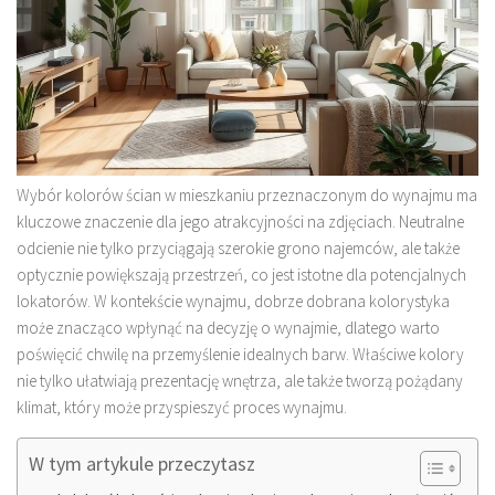
Wybór kolorów ścian w mieszkaniu przeznaczonym do wynajmu ma
kluczowe znaczenie dla jego atrakcyjności na zdjęciach. Neutralne
odcienie nie tylko przyciągają szerokie grono najemców, ale także
optycznie powiększają przestrzeń, co jest istotne dla potencjalnych
lokatorów. W kontekście wynajmu, dobrze dobrana kolorystyka
może znacząco wpłynąć na decyzję o wynajmie, dlatego warto
poświęcić chwilę na przemyślenie idealnych barw. Właściwe kolory
nie tylko ułatwiają prezentację wnętrza, ale także tworzą pożądany
klimat, który może przyspieszyć proces wynajmu.
W tym artykule przeczytasz