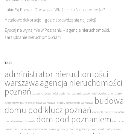
Jakie Są Prawa i Obowiązki Właściciela Nieruchomości?
Metalowe dekoracje – gdzie sprawdzą się najlepiej?
Zyskaj na wynajmie w Poznaniu – agencja nieruchomości,
zarządzanie nieruchomościami
TAGI
administrator nieruchomości
warszawa
agencja nieruchomości
poznań
badanie szczelności budynku
badanie szczelności powietrznej
biuro
budowa
projektowe
biuro projektowe warszawa
bramy ogrodzenia warszawa
domu pod klucz poznań
docieplenie stropodachu
dom pod poznaniem
metodą wdmuchiwania
domy pod
poznaniem
firma remontowa Warszawa
gabiony montaż
gabiony producent małopolskie