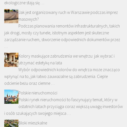
ekologiczne stają się …
Jak jest organizowany ruch w Warszawie podczas imprez
masowych?
Podczas planowania remontów infrastrukturalnych, takich
jak drogi, mosty czy tunele, istotnym aspektem jest skuteczne
zarządzanie ruchem, stworzenie odpowiednich dokumentów przez
…
Kolory maskujące zabrudzenia we wnętrzu: jak wybrać i
utrzymać estetykę na lata
Wybór odpowiednich kolorów do wnętrza może znacząco
wpłynąć na to, jak łatwo zauważalne są zabrudzenia. Ciepłe
odcienie beżu oraz ciemne …
Polskie nieruchomości
Polski rynek nieruchomości to fascynujący temat, który w
ostatnich latach przyciąga coraz większą uwagę inwestorów
i osób szukających swojego miejsca …
Bloki mieszkalne