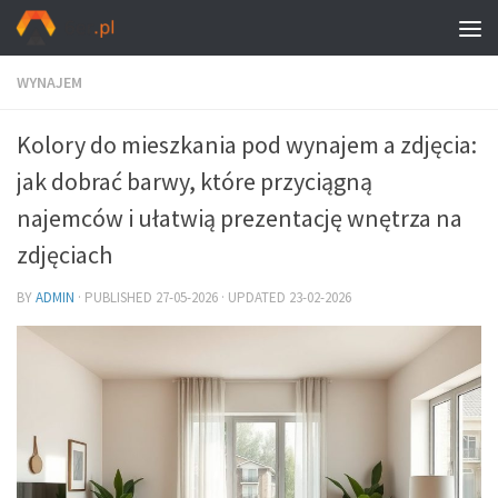
WYNAJEM
Kolory do mieszkania pod wynajem a zdjęcia:
jak dobrać barwy, które przyciągną
najemców i ułatwią prezentację wnętrza na
zdjęciach
BY
ADMIN
· PUBLISHED
27-05-2026
· UPDATED
23-02-2026