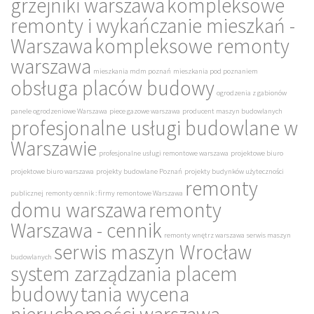
grzejniki warszawa
kompleksowe
remonty i wykańczanie mieszkań -
Warszawa
kompleksowe remonty
warszawa
mieszkania mdm poznań
mieszkania pod poznaniem
obsługa placów budowy
ogrodzenia z gabionów
panele ogrodzeniowe Warszawa
piece gazowe warszawa
producent maszyn budowlanych
profesjonalne usługi budowlane w
Warszawie
profesjonalne usługi remontowe warszawa
projektowe biuro
projektowe biuro warszawa
projekty budowlane Poznań
projekty budynków użyteczności
remonty
publicznej
remonty cennik : firmy remontowe Warszawa
domu warszawa
remonty
Warszawa - cennik
remonty wnętrz warszawa
serwis maszyn
serwis maszyn Wrocław
budowlanych
system zarządzania placem
budowy
tania wycena