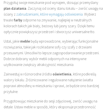
Przygotuj swoje mieszkanie pod wynajem, stosując przemyślany
plan działania
. Zaczynaj od oceny stanu lokalu – zwróć uwagę na
ściany z
zabrudzeniami, które wymagają odświeżenia
. Wybierz
trwałe
farby
odporne na zmywanie, najlepiej w neutralnych
kolorach takich jak biały, beżowy lub jasny szary. Dzięki temu
optycznie powiększysz przestrzeń i stworzysz uniwersalne tło.
Ustal, jakie
meble
będą wprowadzone, wybierając funkcjonalne
rozwiązania, takie jak rozkładane sofy czy szafy z drzwiami
przesuwnymi. Umożliwi to lepsze zagospodarowanie przestrzeni.
Dobrze dobrany wybór mebli odpornych na intensywne
użytkowanie zwiększy atrakcyjność mieszkania.
Zainwestuj w różnorodne źródła
oświetlenia
, które podkreślą
walory lokalu. Zróżnicowane i regulowane natężenie światła
poprawi atmosferę w mieszkaniu i sprawi, że będzie ono bardziej
przytulne.
Przygotowując mieszkanie do sesji zdjęciowej, zwróć uwagę na
detale. Ustaw meble w sposób, który eksponuje przestronność