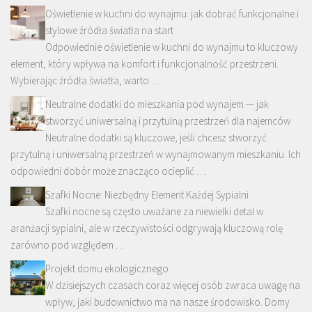
Oświetlenie w kuchni do wynajmu: jak dobrać funkcjonalne i
stylowe źródła światła na start
Odpowiednie oświetlenie w kuchni do wynajmu to kluczowy
element, który wpływa na komfort i funkcjonalność przestrzeni.
Wybierając źródła światła, warto …
Neutralne dodatki do mieszkania pod wynajem — jak
stworzyć uniwersalną i przytulną przestrzeń dla najemców
Neutralne dodatki są kluczowe, jeśli chcesz stworzyć
przytulną i uniwersalną przestrzeń w wynajmowanym mieszkaniu. Ich
odpowiedni dobór może znacząco ocieplić …
Szafki Nocne: Niezbędny Element Każdej Sypialni
Szafki nocne są często uważane za niewielki detal w
aranżacji sypialni, ale w rzeczywistości odgrywają kluczową rolę
zarówno pod względem …
Projekt domu ekologicznego
W dzisiejszych czasach coraz więcej osób zwraca uwagę na
wpływ, jaki budownictwo ma na nasze środowisko. Domy