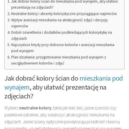
Jak dobrać kolory ścian do mieszkania pod wynajem, aby ułatwić
prezentację na zdjęciach?
Neutralne kolory i akcenty kolorystyczne przyciągające najemców
Wpływ aranżacji mieszkania na atrakcyjność zdjęć i decyzję
najemców
Dobór oświetlenia i dodatków podkreślających kolorystykę na
zdjęciach
Najczęstsze błędy przy doborze kolorów i aranżacji mieszkania
pod wynajem
Plan działania: przygotowanie mieszkania pod wynajem z
uwzględnieniem kolorów i zdjęć
Jak dobrać kolory ścian do
mieszkania pod
wynajem
, aby ułatwić prezentację na
zdjęciach?
Wybierz
neutralne kolory
, takie jak biel, beż, jasne szarości czy
pastelowe odcienie, aby zwiększyć atrakcyjność mieszkania na
zdjęciach. Jasne ściany optycznie powiększają przestrzeń i tworzą
przyjazne tło, co jest istotne przy prezentacji mieszkań na wynajem.