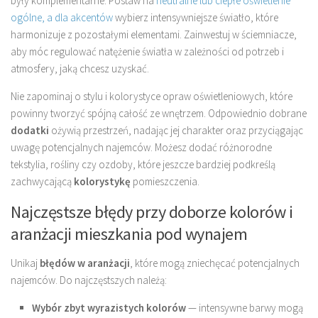
były komplementarne. Postaw na
neutralne lub ciepłe oświetlenie
ogólne, a dla akcentów
wybierz intensywniejsze światło, które
harmonizuje z pozostałymi elementami. Zainwestuj w ściemniacze,
aby móc regulować natężenie światła w zależności od potrzeb i
atmosfery, jaką chcesz uzyskać.
Nie zapominaj o stylu i kolorystyce opraw oświetleniowych, które
powinny tworzyć spójną całość ze wnętrzem. Odpowiednio dobrane
dodatki
ożywią przestrzeń, nadając jej charakter oraz przyciągając
uwagę potencjalnych najemców. Możesz dodać różnorodne
tekstylia, rośliny czy ozdoby, które jeszcze bardziej podkreślą
zachwycającą
kolorystykę
pomieszczenia.
Najczęstsze błędy przy doborze kolorów i
aranżacji mieszkania pod wynajem
Unikaj
błędów w aranżacji
, które mogą zniechęcać potencjalnych
najemców. Do najczęstszych należą:
Wybór zbyt wyrazistych kolorów
— intensywne barwy mogą