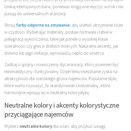
Unikaj intensywnych barw, ponieważ mogą one męczyć wzrok i nie
pasują do uniwersalnych aranżacji.
Stosuj
farby odporne na zmywanie
, aby ułatwić utrzymanie ścian
w czystości. Wybierając materiały, postaw na trwałe i łatwe w
pielęgnacji wykończenia, takie jak panele o wysokiej klasie
ścieralności czy gres w strefach mokrych. Naturalne akcenty, jak
drewno lub jego imitacje, wprowadzą ciepło do wnętrza.
Zadbaj o spójny i nowoczesny styl aranżacji, który powinien być
minimalistyczny i funkcjonalny. Dzięki temu mieszkanie zyska na
atrakcyjności dla szerokiego grona najemców. Popularne style,
które warto rozważyć, to skandynawski i industrialny, które
harmonijnie wpisują się w neutralną kolorystykę.
Neutralne kolory i akcenty kolorystyczne
przyciągające najemców
Wybierz
neutralne kolory
dla ścian, aby przykuć uwagę