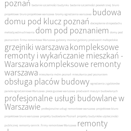
poznań
badanie szczelności budynku
badanie szczelności powietrznej
biuro
budowa
projektowe
biuro projektowe warszawa
bramy ogrodzenia warszawa
domu pod klucz poznań
docieplenie stropodachu
dom pod poznaniem
metodą wdmuchiwania
domy pod
poznaniem
firma remontowa Warszawa
gabiony montaż
gabiony producent małopolskie
grzejniki warszawa
kompleksowe
remonty i wykańczanie mieszkań -
Warszawa
kompleksowe remonty
warszawa
mieszkania mdm poznań
mieszkania pod poznaniem
obsługa placów budowy
ogrodzenia z gabionów
panele ogrodzeniowe Warszawa
piece gazowe warszawa
producent maszyn budowlanych
profesjonalne usługi budowlane w
Warszawie
profesjonalne usługi remontowe warszawa
projektowe biuro
projektowe biuro warszawa
projekty budowlane Poznań
projekty budynków użyteczności
remonty
publicznej
remonty cennik : firmy remontowe Warszawa