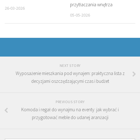
przytłaczania wnętrza
26-03-2026
05-05-2026
NEXT STORY
Wyposażenie mieszkania pod wynajem: praktyczna lista z
decyzjami oszczędzającymi czas i budżet
PREVIOUS STORY
Komoda i regał do wynajmu na eventy: jak wybrać i
przygotować meble do udanej aranżacji