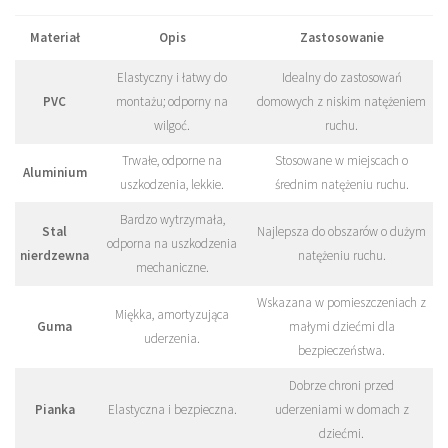
Materiał
Opis
Zastosowanie
Elastyczny i łatwy do
Idealny do zastosowań
PVC
montażu; odporny na
domowych z niskim natężeniem
wilgoć.
ruchu.
Trwałe, odporne na
Stosowane w miejscach o
Aluminium
uszkodzenia, lekkie.
średnim natężeniu ruchu.
Bardzo wytrzymała,
Stal
Najlepsza do obszarów o dużym
odporna na uszkodzenia
nierdzewna
natężeniu ruchu.
mechaniczne.
Wskazana w pomieszczeniach z
Miękka, amortyzująca
Guma
małymi dziećmi dla
uderzenia.
bezpieczeństwa.
Dobrze chroni przed
Pianka
Elastyczna i bezpieczna.
uderzeniami w domach z
dziećmi.