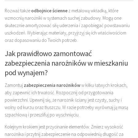
Rozważ także
odbojnice ścienne
z metalową wkładką, które
wzmocnią narożniki w systemach suchej zabudowy. Mogą one
skutecznie amortyzować siłę uderzenia i zapobiegać powstawaniu
uszkodzeń. Wybierając materiały, przyjrzyj się ich właściwościom
oraz dopasowaniu do Twoich potrzeb.
Jak prawidłowo zamontować
zabezpieczenia narożników w mieszkaniu
pod wynajem?
Zamontuj
zabezpieczenia narożników
w kilku łatwych krokach,
aby zapewnić ich trwałość. Rozpocznij od przygotowania
powierzchni. Upewnij się, że narożnik ściany jest czysty, suchy i
wolny od kurzu oraz tłuszczu. W razie potrzeby wyrównaj ją masą
szpachlową i przeszlifuj po wyschnięciu.
Kolejnym krokiem jest przycinanie elementów. Zmierz wysokość
narożnika i przytnij zabezpieczenie na odpowiednią długość za