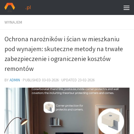
WYNAJEM
Ochrona narożników i ścian w mieszkaniu
pod wynajem: skuteczne metody na trwałe
zabezpieczenie i ograniczenie kosztów
remontów
BY
ADMIN
· PUBLISHED
03-03-2026
· UPDATED
23-02-2026