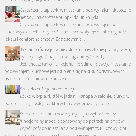
Czyszczenie tapicerki w mieszkaniu pod wynajem: skuteczne
metody i najczęstsze pułapki do uniknięcia
Czyszczenie tapicerki w mieszkaniu pod wynajem to
kluczowy element, który może znacząco wpłynąć na atrakcyjność
lokalu i komfort najemców. Zastosowanie …
Jak tanio i funkcjonalnie odmienić mieszkanie pod wynajem,
by przyciągnąć najemców i ograniczyć koszty
Jeśli chcesz tanio i funkcjonalnie odmienić swoje mieszkanie
pod wynajem, kluczowe jest skupienie się na kilku podstawowych
aspektach. Zdefiniowanie budżetu …
Szafy do dużego przedpokoju
Łóżko w sypialni, stół w jadalni, kanapa w salonie, biurko w
gabinecie – są meble, bez których nie wyobrażamy sobie …
Sofa do mieszkania pod wynajem: jak wybrać trwały i
funkcjonalny model dopasowany do potrzeb najemców
Wybór sofy do mieszkania pod wynajem to kluczowy krok,
który może wpłynąć na satysfakcję najemców. Trwałość i