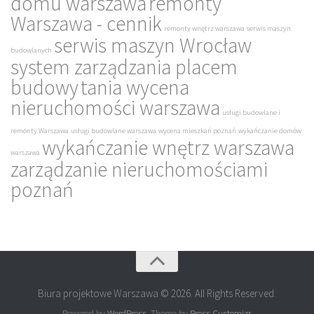
domu warszawa
remonty
Warszawa - cennik
remonty wnętrz warszawa
serwis maszyn
serwis maszyn Wrocław
budowlanych
system zarządzania placem
budowy
tania wycena
nieruchomości warszawa
usługi budowlane i
remonty Warszawa
usługi budowlane warszawa
wycena mieszkań poznań
wykańczanie domów
wykańczanie wnętrz warszawa
warszawa
zarządzanie nieruchomościami
poznań
Biura projektowe Warszawa © 2026. All Rights Reserved.
Powered by
WordPress
. Theme by
Press Customizr
.