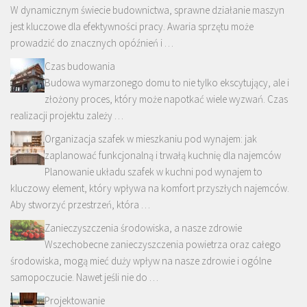
W dynamicznym świecie budownictwa, sprawne działanie maszyn
jest kluczowe dla efektywności pracy. Awaria sprzętu może
prowadzić do znacznych opóźnień i …
Czas budowania
Budowa wymarzonego domu to nie tylko ekscytujący, ale i
złożony proces, który może napotkać wiele wyzwań. Czas
realizacji projektu zależy …
Organizacja szafek w mieszkaniu pod wynajem: jak
zaplanować funkcjonalną i trwałą kuchnię dla najemców
Planowanie układu szafek w kuchni pod wynajem to
kluczowy element, który wpływa na komfort przyszłych najemców.
Aby stworzyć przestrzeń, która …
Zanieczyszczenia środowiska, a nasze zdrowie
Wszechobecne zanieczyszczenia powietrza oraz całego
środowiska, mogą mieć duży wpływ na nasze zdrowie i ogólne
samopoczucie. Nawet jeśli nie do …
Projektowanie