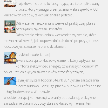
Projektowanie domu to fascynujący, ale i skomplikowany
proces, który wymaga przemyślenia wielu aspektów. Od
kluczowych etapów, takich jak analiza potrzeb …
Odświeżenie mieszkania w weekend: praktyczny plan z
oszczędnością czasu i kosztów
Odświeżenie mieszkania w weekend to wyzwanie, które
można zrealizować, jeśli odpowiednio się do niego przygotujesz.
Kluczowe jest stworzenie planu działania, …
Przykład trwałej izolacji
Trwała izolacja to kluczowy element, który wpływa na
komfort i efektywność energetyczną naszych domów. W
obliczu zmieniających się warunków atmosferycznych, …
Czym jest system Topcon Sitelink 3D? System zarządzania
placem budowy – obsługa placów budowy. Profesjonalne
usługi budowlane w Warszawie
W dobie rosnącej konkurencji w branży budowlanej, efektywne
zarządzanie placem budowy staje się kluczowym elementem