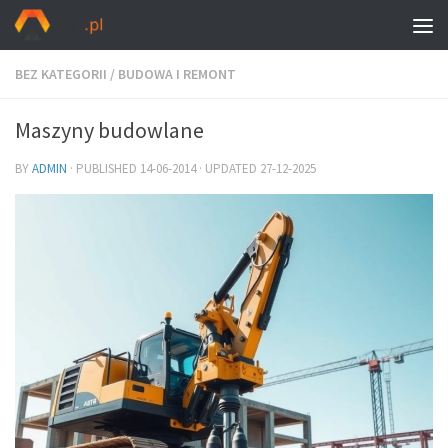
BEZ KATEGORII
/
BUDOWA I REMONT
Maszyny budowlane
BY
ADMIN
· PUBLISHED
14-06-2014
· UPDATED
27-12-2025