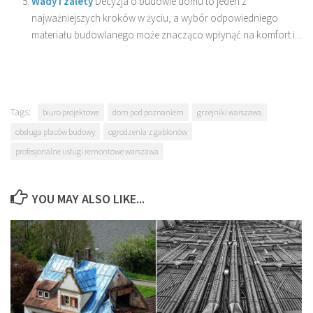
Wady i zalety
Decyzja o budowie domu to jeden z
najważniejszych kroków w życiu, a wybór odpowiedniego
materiału budowlanego może znacząco wpłynąć na komfort i...
Tags:
biuro projektowe
dom pod poznaniem
grzejniki warszawa
obsługa placów budowy
ogrodzenia z gabionów
profesjonalne usługi remontowe warszawa
YOU MAY ALSO LIKE...