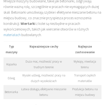
Mniejsze maszyny budowlane, takie jak betoniarki, odgrywają
równie ważną rolę, szczególnie w pracach nie wymagających dużej
skali. Betoniarki umożliwiają szybkie i efektywne mieszanie betonu na
miejscu budowy, co znacznie przyspiesza proces wznoszenia
konstrukcji.
Wiertarki
z kolei są niezbędne w pracach
wykończeniowych, takich jak wiercenie otworów w różnych
materiałach
budowlanych.
Typ
Najważniejsze cechy
Najlepsze
maszyny
zastosowanie
Duża moc, możliwość pracy w
Wykopy, niwelacja
Koparka
trudnym terenie
terenu
Wysoki udźwig, możliwość pracy na
Transport ciężkich
Dźwig
dużych wysokościach
materiałów
Łatwa obsługa, efektywne mieszanie
Produkcja betonu na
Betoniarka
betonu
miejscu budowy