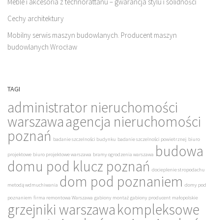
Meble i akcesoria z technorattanu – gwarancja stylu i solidności
Cechy architektury
Mobilny serwis maszyn budowlanych. Producent maszyn
budowlanych Wrocław
TAGI
administrator nieruchomości
warszawa
agencja nieruchomości
poznań
badanie szczelności budynku
badanie szczelności powietrznej
biuro
budowa
projektowe
biuro projektowe warszawa
bramy ogrodzenia warszawa
domu pod klucz poznań
docieplenie stropodachu
dom pod poznaniem
metodą wdmuchiwania
domy pod
poznaniem
firma remontowa Warszawa
gabiony montaż
gabiony producent małopolskie
grzejniki warszawa
kompleksowe