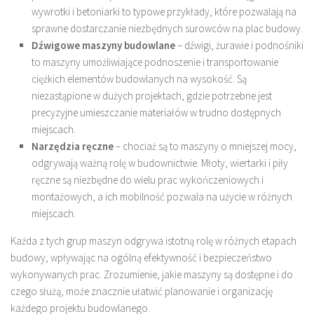
wywrotki i betoniarki to typowe przykłady, które pozwalają na
sprawne dostarczanie niezbędnych surowców na plac budowy.
Dźwigowe maszyny budowlane
– dźwigi, żurawie i podnośniki
to maszyny umożliwiające podnoszenie i transportowanie
ciężkich elementów budowlanych na wysokość. Są
niezastąpione w dużych projektach, gdzie potrzebne jest
precyzyjne umieszczanie materiałów w trudno dostępnych
miejscach.
Narzędzia ręczne
– chociaż są to maszyny o mniejszej mocy,
odgrywają ważną rolę w budownictwie. Młoty, wiertarki i piły
ręczne są niezbędne do wielu prac wykończeniowych i
montażowych, a ich mobilność pozwala na użycie w różnych
miejscach.
Każda z tych grup maszyn odgrywa istotną rolę w różnych etapach
budowy, wpływając na ogólną efektywność i bezpieczeństwo
wykonywanych prac. Zrozumienie, jakie maszyny są dostępne i do
czego służą, może znacznie ułatwić planowanie i organizację
każdego projektu budowlanego.