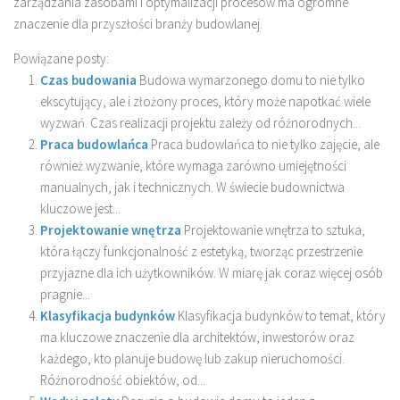
zarządzania zasobami i optymalizacji procesów ma ogromne
znaczenie dla przyszłości branży budowlanej.
Powiązane posty:
Czas budowania
Budowa wymarzonego domu to nie tylko
ekscytujący, ale i złożony proces, który może napotkać wiele
wyzwań. Czas realizacji projektu zależy od różnorodnych...
Praca budowlańca
Praca budowlańca to nie tylko zajęcie, ale
również wyzwanie, które wymaga zarówno umiejętności
manualnych, jak i technicznych. W świecie budownictwa
kluczowe jest...
Projektowanie wnętrza
Projektowanie wnętrza to sztuka,
która łączy funkcjonalność z estetyką, tworząc przestrzenie
przyjazne dla ich użytkowników. W miarę jak coraz więcej osób
pragnie...
Klasyfikacja budynków
Klasyfikacja budynków to temat, który
ma kluczowe znaczenie dla architektów, inwestorów oraz
każdego, kto planuje budowę lub zakup nieruchomości.
Różnorodność obiektów, od...