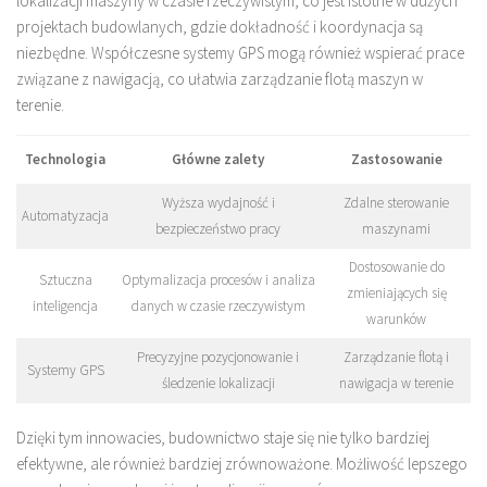
lokalizacji maszyny w czasie rzeczywistym, co jest istotne w dużych
projektach budowlanych, gdzie dokładność i koordynacja są
niezbędne. Współczesne systemy GPS mogą również wspierać prace
związane z nawigacją, co ułatwia zarządzanie flotą maszyn w
terenie.
Technologia
Główne zalety
Zastosowanie
Wyższa wydajność i
Zdalne sterowanie
Automatyzacja
bezpieczeństwo pracy
maszynami
Dostosowanie do
Sztuczna
Optymalizacja procesów i analiza
zmieniających się
inteligencja
danych w czasie rzeczywistym
warunków
Precyzyjne pozycjonowanie i
Zarządzanie flotą i
Systemy GPS
śledzenie lokalizacji
nawigacja w terenie
Dzięki tym innowacies, budownictwo staje się nie tylko bardziej
efektywne, ale również bardziej zrównoważone. Możliwość lepszego