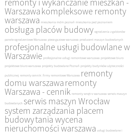
remonty i wykańczanie mieszkań -
Warszawa
kompleksowe remonty
warszawa
mieszkania mdm poznań
mieszkania pod poznaniem
obsługa placów budowy
ogrodzenia z gabionów
panele ogrodzeniowe Warszawa
piece gazowe warszawa
producent maszyn budowlanych
profesjonalne usługi budowlane w
Warszawie
profesjonalne usługi remontowe warszawa
projektowe biuro
projektowe biuro warszawa
projekty budowlane Poznań
projekty budynków użyteczności
remonty
publicznej
remonty cennik : firmy remontowe Warszawa
domu warszawa
remonty
Warszawa - cennik
remonty wnętrz warszawa
serwis maszyn
serwis maszyn Wrocław
budowlanych
system zarządzania placem
budowy
tania wycena
nieruchomości warszawa
usługi budowlane i