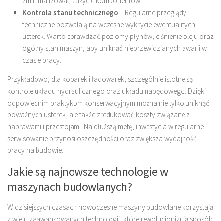
zminimalizować zużycie komponentów.
Kontrola stanu technicznego
– Regularne przeglądy
techniczne pozwalają na wczesne wykrycie ewentualnych
usterek. Warto sprawdzać poziomy płynów, ciśnienie oleju oraz
ogólny stan maszyn, aby uniknąć nieprzewidzianych awarii w
czasie pracy.
Przykładowo, dla koparek i ładowarek, szczególnie istotne są
kontrole układu hydraulicznego oraz układu napędowego. Dzięki
odpowiednim praktykom konserwacyjnym można nie tylko uniknąć
poważnych usterek, ale także zredukować koszty związane z
naprawami i przestojami. Na dłuższą metę, inwestycja w regularne
serwisowanie przynosi oszczędności oraz zwiększa wydajność
pracy na budowie.
Jakie są najnowsze technologie w
maszynach budowlanych?
W dzisiejszych czasach nowoczesne maszyny budowlane korzystają
z wielu zaawansowanych technologii, które rewolucjonizują sposób