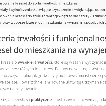
sowanie krzeseł do stylu i wielkości mieszkania
riały i wykończenia ułatwiające czyszczenie i zwiększające odpo
sowanie krzeseł do stołu i aranżacji wnętrza dla estetyki i funkcj
y przy wyborze krzeseł do mieszkania na wynajem i sposoby ich 
teria trwałości i funkcjonalno
eseł do mieszkania na wynaj
 krzesła o
wysokiej trwałości
, które są w stanie wytrzymać
anie przez różnych lokatorów. Postaw na solidną konstrukcję
 na zużycie, takie jak grube płyty meblowe zamiast cienkiej s
e stelaże. Powierzchnie laminowane ułatwiają utrzymanie czy
ejsze na zarysowania.
 się, że krzesła są
praktyczne
i dostosowane do wymagań ku