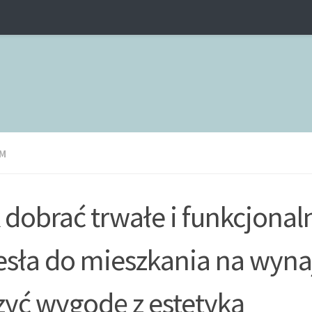
M
 dobrać trwałe i funkcjonal
esła do mieszkania na wyna
zyć wygodę z estetyką