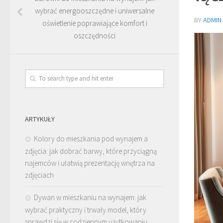
wybrać energooszczędne i uniwersalne
BY
ADMIN
oświetlenie poprawiające komfort i
oszczędności
ARTYKUŁY
Kolory do mieszkania pod wynajem a
zdjęcia: jak dobrać barwy, które przyciągną
najemców i ułatwią prezentację wnętrza na
zdjęciach
Dywan w mieszkaniu na wynajem: jak
wybrać praktyczny i trwały model, który
sprawdzi się w codziennym użytkowaniu