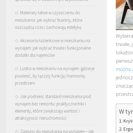
Materiały łatwe w czyszczeniu do
mieszkania: jak wybrać tkaniny, które
oszczędzą czas i zachowają estetykę
Wybier
Akcesoria łazienkowe w mieszkaniu na
trwałe,
wynajem: jak wybrać trwałe i funkcjonalne
lokator
dodatki dla najemców
pierwsz
Lustra w mieszkaniu na wynajem: gdzie je
można z
powiesić, by łączyły funkcję i harmonię
jednocz
przestrzeni
znacząc
przestrz
Jak podnieść standard mieszkania pod
wynajem bez remontu: praktyczne triki i
W ty
elementy, które zwiększają wartość i
atrakcyjność nieruchomości
Kryt
Ergo
Zasłony do mieszkania na wynajem – jak