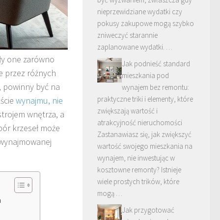
nieprzewidziane wydatki czy
pokusy zakupowe mogą szybko
zniweczyć starannie
zaplanowane wydatki. …
yły one zarówno
Jak podnieść standard
ie przez różnych
mieszkania pod
ć, powinny być na
wynajem bez remontu:
praktyczne triki i elementy, które
ście
wynajmu, nie
zwiększają wartość i
trojem wnętrza, a
atrakcyjność nieruchomości
bór krzeseł może
Zastanawiasz się, jak zwiększyć
 wynajmowanej
wartość swojego mieszkania na
wynajem, nie inwestując w
kosztowne remonty? Istnieje
wiele prostych trików, które
mogą …
m
Jak przygotować