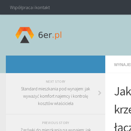
Współpraca i kontakt
WYNAJE
NEXT STORY
Jak
Standard mieszkania pod wynajem: jak
wyważyć komfort najemcy i kontrolę
kosztów właściciela
krz
łąc
PREVIOUS STORY
Żarówki do mieszkania na wynajem: jak