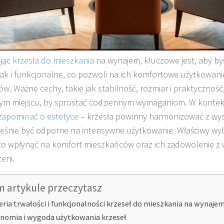
ając
krzesła do mieszkania
na wynajem, kluczowe jest, aby b
 jak i funkcjonalne, co pozwoli na ich komfortowe użytkowan
ów. Ważne cechy, takie jak stabilność, rozmiar i praktycznoś
ym miejscu, by sprostać codziennym wymaganiom. W kontek
apominać o estetyce
– krzesła powinny harmonizować z wys
eśnie być odporne na intensywne użytkowanie. Właściwy wy
o wpłynąć na komfort mieszkańców oraz ich zadowolenie z
eni.
m artykule przeczytasz
eria trwałości i funkcjonalności krzeseł do mieszkania na wynaje
nomia i wygoda użytkowania krzeseł