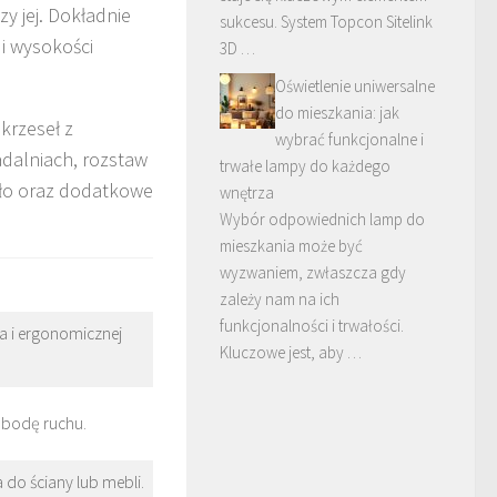
zy jej. Dokładnie
sukcesu. System Topcon Sitelink
 i wysokości
3D …
Oświetlenie uniwersalne
do mieszkania: jak
krzeseł z
wybrać funkcjonalne i
adalniach, rozstaw
trwałe lampy do każdego
sło oraz dodatkowe
wnętrza
Wybór odpowiednich lamp do
mieszkania może być
wyzwaniem, zwłaszcza gdy
zależy nam na ich
funkcjonalności i trwałości.
 i ergonomicznej
Kluczowe jest, aby …
obodę ruchu.
do ściany lub mebli.