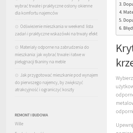
Dopa
wybrać trwałe i praktyczne osłony okienne
Mate
dla komfortu najemców
Dopa
Odświeżenie mieszkania w weekend: lista
Błęd
zadań i praktyczne wskazówki na trwały efekt
Kry
Materiały odporne na zabrudzenia do
mieszkania: jak wybrać trwałe i łatwe w
krz
pielęgnacji tkaniny na meble
Jak przygotować mieszkanie pod wynajem
Wybierz
do pierwszego najemcy, by zwiększyć
użytkow
atrakcyjność i ograniczyć koszty
odporne
metalow
odporni
REMONT I BUDOWA
Wille
Upewnij