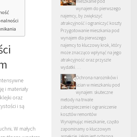
mieszkanie pod
wynajem do pierwszego
rność
najemcy, by zwiększyć
onalności
atrakcyjność i ograniczyć koszty
unikania
Przygotowanie mieszkania pod
wynajem dla pierwszego
ści
najemcy to kluczowy krok, który
może znacząco wpłynąć na jego
em
atrakcyjność oraz przyszłe
wydatki. …
Ochrona narożników i
 intensywne
ścian w mieszkaniu pod
 i materiały
wynajem: skuteczne
klejki oraz
metody na trwałe
stości i są
zabezpieczenie i ograniczenie
kosztów remontów
Wynajmując mieszkanie, często
chni. W małych
zapominamy o kluczowym
aspekcie, jakim jest ochrona