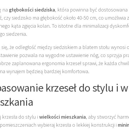
ę na
głębokości siedziska
, która powinna być dostosowana d
, czy siedzisko ma głębokość około 40-50 cm, co umożliwia
nego kąta zgięcia kolan. To istotne dla minimalizacji dyskom
go siedzenia.
 się, że odległość między siedziskiem a blatem stołu wynosi 
stawienie pozwala na wygodne ustawienie nóg, co sprzyja pr
Dobrze zaplanowana ergonomia krzeseł sprawi, że każda chw
 na wynajem będzieą bardziej komfortowa.
asowanie krzeseł do stylu i w
szkania
 krzesła do stylu i
wielkości mieszkania
, aby stworzyć harm
pomieszczeniach wybieraj krzesła o lekkiej konstrukcji i
mini