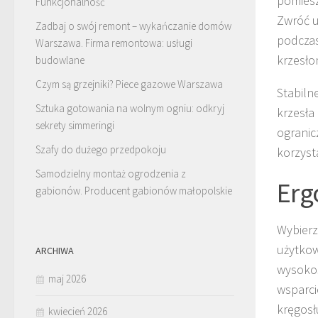
pomiesz
Funkcjonalność
Zwróć u
Zadbaj o swój remont – wykańczanie domów
podczas
Warszawa. Firma remontowa: usługi
krzesło
budowlane
Czym są grzejniki? Piece gazowe Warszawa
Stabiln
Sztuka gotowania na wolnym ogniu: odkryj
krzesła
sekrety simmeringi
ogranic
Szafy do dużego przedpokoju
korzyst
Samodzielny montaż ogrodzenia z
Erg
gabionów. Producent gabionów małopolskie
Wybierz
użytkow
ARCHIWA
wysokoś
maj 2026
wsparci
kręgosł
kwiecień 2026