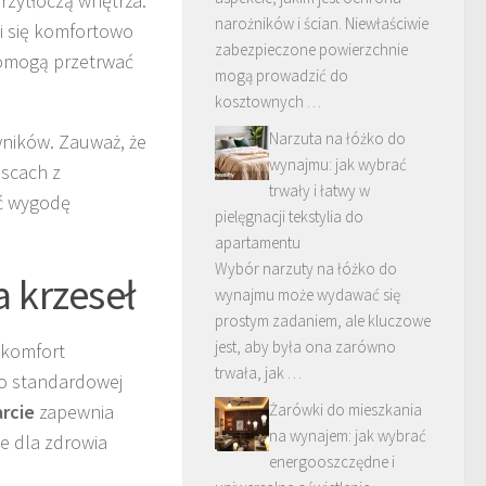
rzytłoczą wnętrza.
narożników i ścian. Niewłaściwie
li się komfortowo
zabezpieczone powierzchnie
pomogą przetrwać
mogą prowadzić do
kosztownych …
Narzuta na łóżko do
wników. Zauważ, że
wynajmu: jak wybrać
jscach z
trwały i łatwy w
ić wygodę
pielęgnacji tekstylia do
apartamentu
Wybór narzuty na łóżko do
 krzeseł
wynajmu może wydawać się
prostym zadaniem, ale kluczowe
jest, aby była ona zarówno
 komfort
trwała, jak …
do standardowej
rcie
zapewnia
Żarówki do mieszkania
na wynajem: jak wybrać
ne dla zdrowia
energooszczędne i