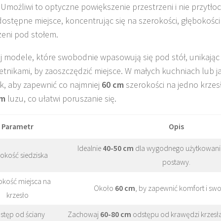
. Umożliwi to optyczne powiększenie przestrzeni i nie przytłoc
dostępne miejsce, koncentrując się na szerokości, głębokości
zeni pod stołem.
j modele, które swobodnie wpasowują się pod stół, unikając 
etnikami, by zaoszczędzić miejsce. W małych kuchniach lub j
ak, aby zapewnić co najmniej
60 cm
szerokości na jedno krze
cm
luzu, co ułatwi poruszanie się.
Parametr
Opis
Idealnie
40-50 cm
dla wygodnego użytkowania
okość siedziska
postawy.
okość miejsca na
Około
60 cm
, by zapewnić komfort i sw
krzesło
stęp od ściany
Zachowaj
60-80 cm
odstępu od krawędzi krzesła 