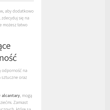
łów, aby dodatkowo
 zdecyduj się na
re możesz łatwo
ące
rność
ją odporność na
a sztuczne oraz
y
alcantary
, mogą
ziećmi. Zamiast
ycznych, które są