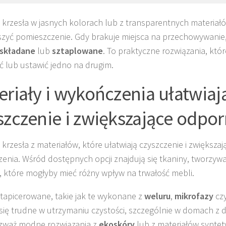
j krzesła w jasnych kolorach lub z transparentnych materia
zyć pomieszczenie. Gdy brakuje miejsca na przechowywanie,
składane
lub
sztaplowane
. To praktyczne rozwiązania, któ
 lub ustawić jedno na drugim.
eriały i wykończenia ułatwiaj
szczenie i zwiększające odpo
 krzesła z materiałów, które ułatwiają czyszczenie i zwiększa
enia. Wśród dostępnych opcji znajdują się tkaniny, tworzyw
 które mogłyby mieć różny wpływ na trwałość mebli.
 tapicerowane, takie jak te wykonane z
weluru
,
mikrofazy
cz
się trudne w utrzymaniu czystości, szczególnie w domach z d
ozważ modne rozwiązania z
ekoskóry
lub z materiałów syntet