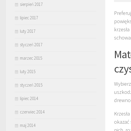
sierpień 2017
Preferu
lipiec 2017
powięks
krzesła
luty 2017
schować
styczeń 2017
Mat
marzec 2015
czy
luty 2015
Wybierz
styczeń 2015
uszkodz
lipiec 2014
drewno,
czerwiec 2014
Krzesła
okazać 
maj 2014
nich, r