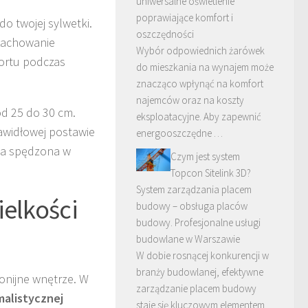
uniwersalne oświetlenie
poprawiające komfort i
o twojej sylwetki.
oszczędności
 zachowanie
Wybór odpowiednich żarówek
fortu podczas
do mieszkania na wynajem może
znacząco wpłynąć na komfort
najemców oraz na koszty
od 25 do 30 cm.
eksploatacyjne. Aby zapewnić
awidłowej postawie
energooszczędne …
ila spędzona w
Czym jest system
Topcon Sitelink 3D?
System zarządzania placem
ielkości
budowy – obsługa placów
budowy. Profesjonalne usługi
budowlane w Warszawie
W dobie rosnącej konkurencji w
branży budowlanej, efektywne
onijne wnętrze. W
zarządzanie placem budowy
malistycznej
staje się kluczowym elementem