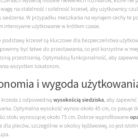
czeniach wybieraj modele niewielkich rozmiarów, które nie p
wagę na stabilność i solidność krzeseł, aby użytkownicy czu
 siedzenia. W przypadku mieszkania na wynajem cechy te 
m intensywne użytkowanie w krótkim czasie.
e podstawy krzeseł są kluczowe dla bezpieczeństwa użytko
 powinny być łatwe do przestawiania, co jest korzystne w mie
zoną przestrzenią. Optymalizuj funkcjonalność, aby zapewn
ania wszystkim lokatorom.
onomia i wygoda użytkowania
 krzesła z odpowiednią
wysokością siedziska
, aby zapewnić
ania. Optymalna wysokość wynosi około 45 cm, co pasuje 
ci stołu wynoszącej około 75 cm. Dobrze wyprofilowane
opa
e dla pleców, szczególnie w okolicy lędźwiowej, co jest istot
upa.