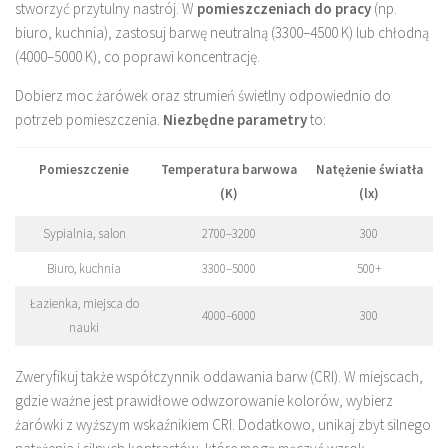
stworzyć przytulny nastrój. W
pomieszczeniach do pracy
(np.
biuro, kuchnia), zastosuj barwę neutralną (3300–4500 K) lub chłodną
(4000–5000 K), co poprawi koncentrację.
Dobierz moc żarówek oraz strumień świetlny odpowiednio do
potrzeb pomieszczenia.
Niezbędne parametry
to:
Pomieszczenie
Temperatura barwowa
Natężenie światła
(K)
(lx)
Sypialnia, salon
2700–3200
300
Biuro, kuchnia
3300–5000
500+
Łazienka, miejsca do
4000–6000
300
nauki
Zweryfikuj także współczynnik oddawania barw (CRI). W miejscach,
gdzie ważne jest prawidłowe odwzorowanie kolorów, wybierz
żarówki z wyższym wskaźnikiem CRI. Dodatkowo, unikaj zbyt silnego