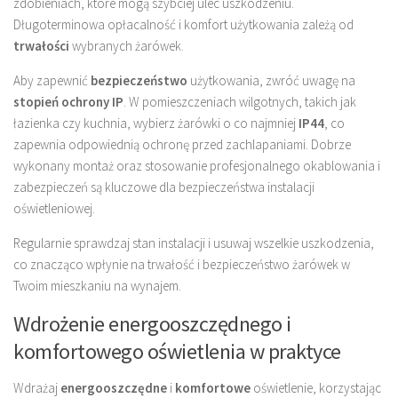
zdobieniach, które mogą szybciej ulec uszkodzeniu.
Długoterminowa opłacalność i komfort użytkowania zależą od
trwałości
wybranych żarówek.
Aby zapewnić
bezpieczeństwo
użytkowania, zwróć uwagę na
stopień ochrony IP
. W pomieszczeniach wilgotnych, takich jak
łazienka czy kuchnia, wybierz żarówki o co najmniej
IP44
, co
zapewnia odpowiednią ochronę przed zachlapaniami. Dobrze
wykonany montaż oraz stosowanie profesjonalnego okablowania i
zabezpieczeń są kluczowe dla bezpieczeństwa instalacji
oświetleniowej.
Regularnie sprawdzaj stan instalacji i usuwaj wszelkie uszkodzenia,
co znacząco wpłynie na trwałość i bezpieczeństwo żarówek w
Twoim mieszkaniu na wynajem.
Wdrożenie energooszczędnego i
komfortowego oświetlenia w praktyce
Wdrażaj
energooszczędne
i
komfortowe
oświetlenie, korzystając