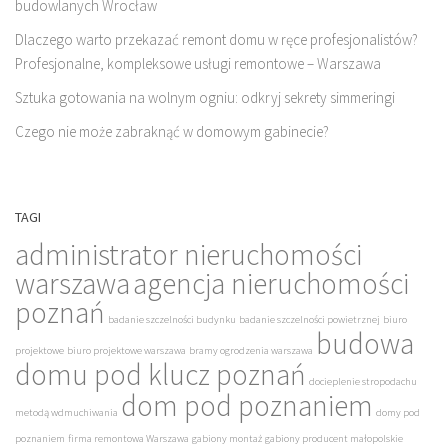
budowlanych Wrocław
Dlaczego warto przekazać remont domu w ręce profesjonalistów?
Profesjonalne, kompleksowe usługi remontowe – Warszawa
Sztuka gotowania na wolnym ogniu: odkryj sekrety simmeringi
Czego nie może zabraknąć w domowym gabinecie?
TAGI
administrator nieruchomości
warszawa
agencja nieruchomości
poznań
badanie szczelności budynku
badanie szczelności powietrznej
biuro
budowa
projektowe
biuro projektowe warszawa
bramy ogrodzenia warszawa
domu pod klucz poznań
docieplenie stropodachu
dom pod poznaniem
metodą wdmuchiwania
domy pod
poznaniem
firma remontowa Warszawa
gabiony montaż
gabiony producent małopolskie