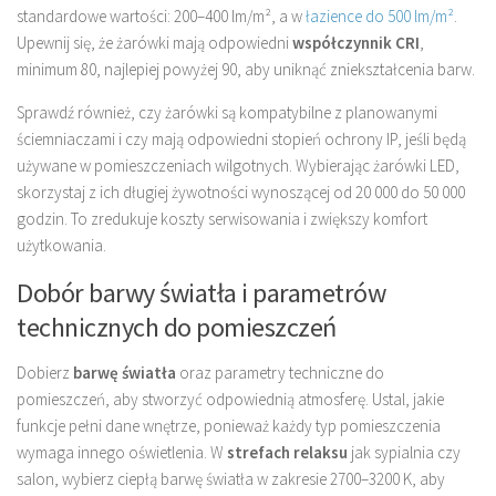
standardowe wartości: 200–400 lm/m², a w
łazience do 500 lm/m²
.
Upewnij się, że żarówki mają odpowiedni
współczynnik CRI
,
minimum 80, najlepiej powyżej 90, aby uniknąć zniekształcenia barw.
Sprawdź również, czy żarówki są kompatybilne z planowanymi
ściemniaczami i czy mają odpowiedni stopień ochrony IP, jeśli będą
używane w pomieszczeniach wilgotnych. Wybierając żarówki LED,
skorzystaj z ich długiej żywotności wynoszącej od 20 000 do 50 000
godzin. To zredukuje koszty serwisowania i zwiększy komfort
użytkowania.
Dobór barwy światła i parametrów
technicznych do pomieszczeń
Dobierz
barwę światła
oraz parametry techniczne do
pomieszczeń, aby stworzyć odpowiednią atmosferę. Ustal, jakie
funkcje pełni dane wnętrze, ponieważ każdy typ pomieszczenia
wymaga innego oświetlenia. W
strefach relaksu
jak sypialnia czy
salon, wybierz ciepłą barwę światła w zakresie 2700–3200 K, aby