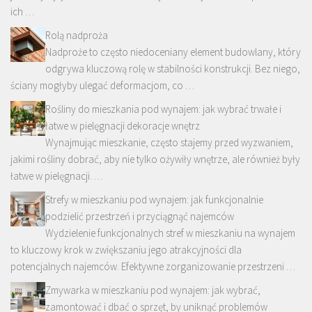
ich …
Rolą nadproża
Nadproże to często niedoceniany element budowlany, który
odgrywa kluczową rolę w stabilności konstrukcji. Bez niego,
ściany mogłyby ulegać deformacjom, co …
Rośliny do mieszkania pod wynajem: jak wybrać trwałe i
łatwe w pielęgnacji dekoracje wnętrz
Wynajmując mieszkanie, często stajemy przed wyzwaniem,
jakimi rośliny dobrać, aby nie tylko ożywiły wnętrze, ale również były
łatwe w pielęgnacji. …
Strefy w mieszkaniu pod wynajem: jak funkcjonalnie
podzielić przestrzeń i przyciągnąć najemców
Wydzielenie funkcjonalnych stref w mieszkaniu na wynajem
to kluczowy krok w zwiększaniu jego atrakcyjności dla
potencjalnych najemców. Efektywne zorganizowanie przestrzeni …
Zmywarka w mieszkaniu pod wynajem: jak wybrać,
zamontować i dbać o sprzęt, by uniknąć problemów