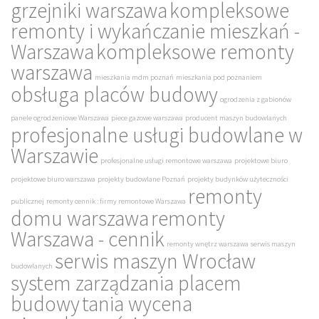
grzejniki warszawa
kompleksowe
remonty i wykańczanie mieszkań -
Warszawa
kompleksowe remonty
warszawa
mieszkania mdm poznań
mieszkania pod poznaniem
obsługa placów budowy
ogrodzenia z gabionów
panele ogrodzeniowe Warszawa
piece gazowe warszawa
producent maszyn budowlanych
profesjonalne usługi budowlane w
Warszawie
profesjonalne usługi remontowe warszawa
projektowe biuro
projektowe biuro warszawa
projekty budowlane Poznań
projekty budynków użyteczności
remonty
publicznej
remonty cennik : firmy remontowe Warszawa
domu warszawa
remonty
Warszawa - cennik
remonty wnętrz warszawa
serwis maszyn
serwis maszyn Wrocław
budowlanych
system zarządzania placem
budowy
tania wycena