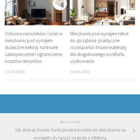
Ochrona narożników i ścian w
Mieszkanie pod wynajem łatwe
mieszkaniu pod wynajem:
do sprzątania: praktyczne
skuteczne metody na trwałe
rozwiązania i trwałe materiały
zabezpieczenie i ograniczenie
dla długotrwałego komfortu
kosztów remontów
użytkowania
03-03-2026
02-04-2026
NEXT STORY
Jak dobrać trwałe i funkcjonalne krzesła do mieszkania na
wynajem, by łączyć wygodę z estetyką