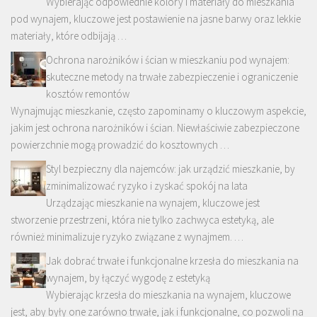
Wybierając odpowiednie kolory i materiały do mieszkania
pod wynajem, kluczowe jest postawienie na jasne barwy oraz lekkie
materiały, które odbijają …
Ochrona narożników i ścian w mieszkaniu pod wynajem:
skuteczne metody na trwałe zabezpieczenie i ograniczenie
kosztów remontów
Wynajmując mieszkanie, często zapominamy o kluczowym aspekcie,
jakim jest ochrona narożników i ścian. Niewłaściwie zabezpieczone
powierzchnie mogą prowadzić do kosztownych …
Styl bezpieczny dla najemców: jak urządzić mieszkanie, by
zminimalizować ryzyko i zyskać spokój na lata
Urządzając mieszkanie na wynajem, kluczowe jest
stworzenie przestrzeni, która nie tylko zachwyca estetyką, ale
również minimalizuje ryzyko związane z wynajmem. …
Jak dobrać trwałe i funkcjonalne krzesła do mieszkania na
wynajem, by łączyć wygodę z estetyką
Wybierając krzesła do mieszkania na wynajem, kluczowe
jest, aby były one zarówno trwałe, jak i funkcjonalne, co pozwoli na