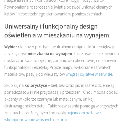
natężenia i silnych kontrastów, które mogą męczyć wzrok.
Równomierne rozproszenie światła pozwoli uniknąć ciemnych
kątów i niepotrzebnego cieniowania w pomieszczeniach.
Uniwersalny i funkcjonalny design
oświetlenia w mieszkaniu na wynajem
Wybierz
lampy o prostym, neutralnym designie, które zwiększą
atrakcyjność
mieszkania na wynajem
. Takie oświetlenie powinno
dostarczać światło ogólne, zadaniowe i akcentowe, co zapewni
funkcjonalność i estetykę. Proste lampy, wykonane z trwałych
materiałów, pasują do wielu stylów
wnętrz i są łatwe w serwisie
.
Skup się na
kolorystyce
– biel, beż oraz jasnoszare odcienie są
ponadczasowe i nie przytłaczają przestrzeni. Choć można dodać
akcenty w kolorze czarnym lub metalicznym, unikaj
ekstrawaganckich detali. Takie rozwiązania pomogą w przyszłych
zmianach aranżacyjnych i pozwolą
najemcom na łatwe
wkomponowanie własnych dekoracji
.