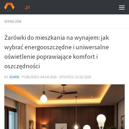
WYNAJEM
Żarówki do mieszkania na wynajem: jak
wybrać energooszczędne i uniwersalne
oświetlenie poprawiające komfort i
oszczędności
BY
ADMIN
· PUBLISHED
04-04-2026
· UPDATED
23-02-2026