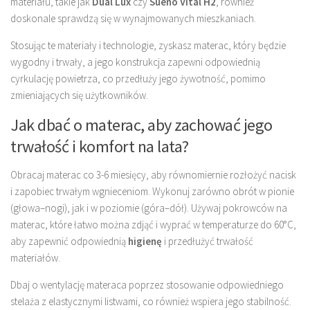
materiału, takie jak
Dual Lux
czy
Sueno Vital H2
, również
doskonale sprawdzą się w wynajmowanych mieszkaniach.
Stosując te materiały i technologie, zyskasz materac, który będzie
wygodny i trwały, a jego konstrukcja zapewni odpowiednią
cyrkulację powietrza, co przedłuży jego żywotność, pomimo
zmieniających się użytkowników.
Jak dbać o materac, aby zachować jego
trwałość i komfort na lata?
Obracaj materac co 3-6 miesięcy, aby równomiernie rozłożyć nacisk
i zapobiec trwałym wgnieceniom. Wykonuj zarówno obrót w pionie
(głowa–nogi), jak i w poziomie (góra–dół). Używaj pokrowców na
materac, które łatwo można zdjąć i wyprać w temperaturze do 60°C,
aby zapewnić odpowiednią
higienę
i przedłużyć trwałość
materiałów.
Dbaj o wentylację materaca poprzez stosowanie odpowiedniego
stelaża z elastycznymi listwami, co również wspiera jego stabilność.