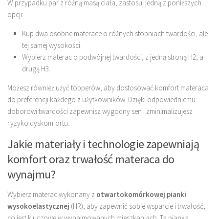
W przypadku par z różną masą ciała, zastosuj jedną z poniższych
opcji:
Kup dwa osobne materace o różnych stopniach twardości, ale
tej samej wysokości.
Wybierz materac o podwójnej twardości, z jedną stroną H2, a
drugą H3.
Możesz również użyć topperów, aby dostosować komfort materaca
do preferencji każdego z użytkowników. Dzięki odpowiedniemu
doborowi twardości zapewnisz wygodny sen i zminimalizujesz
ryzyko dyskomfortu.
Jakie materiały i technologie zapewniają
komfort oraz trwałość materaca do
wynajmu?
Wybierz materac wykonany z
otwartokomórkowej pianki
wysokoelastycznej
(HR), aby zapewnić sobie wsparcie i trwałość,
co jest kluczowe w wynajmowanych mieszkaniach. Ta pianka