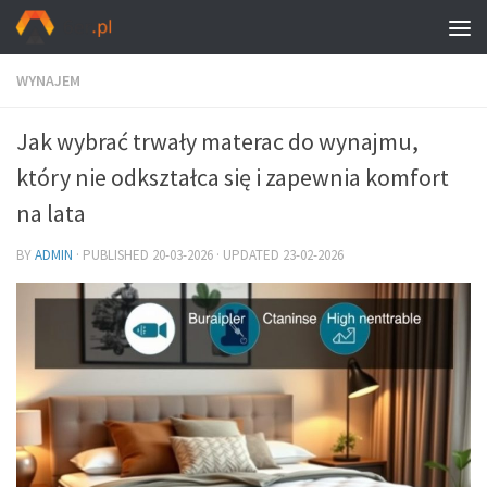
WYNAJEM
Jak wybrać trwały materac do wynajmu,
który nie odkształca się i zapewnia komfort
na lata
BY
ADMIN
· PUBLISHED
20-03-2026
· UPDATED
23-02-2026