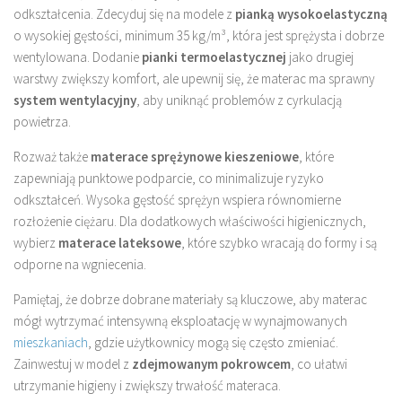
odkształcenia. Zdecyduj się na modele z
pianką wysokoelastyczną
o wysokiej gęstości, minimum 35 kg/m³, która jest sprężysta i dobrze
wentylowana. Dodanie
pianki termoelastycznej
jako drugiej
warstwy zwiększy komfort, ale upewnij się, że materac ma sprawny
system wentylacyjny
, aby uniknąć problemów z cyrkulacją
powietrza.
Rozważ także
materace sprężynowe kieszeniowe
, które
zapewniają punktowe podparcie, co minimalizuje ryzyko
odkształceń. Wysoka gęstość sprężyn wspiera równomierne
rozłożenie ciężaru. Dla dodatkowych właściwości higienicznych,
wybierz
materace lateksowe
, które szybko wracają do formy i są
odporne na wgniecenia.
Pamiętaj, że dobrze dobrane materiały są kluczowe, aby materac
mógł wytrzymać intensywną eksploatację w wynajmowanych
mieszkaniach
, gdzie użytkownicy mogą się często zmieniać.
Zainwestuj w model z
zdejmowanym pokrowcem
, co ułatwi
utrzymanie higieny i zwiększy trwałość materaca.