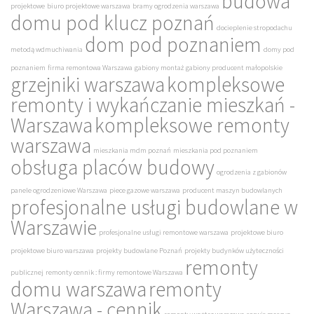
budowa
projektowe
biuro projektowe warszawa
bramy ogrodzenia warszawa
domu pod klucz poznań
docieplenie stropodachu
dom pod poznaniem
metodą wdmuchiwania
domy pod
poznaniem
firma remontowa Warszawa
gabiony montaż
gabiony producent małopolskie
grzejniki warszawa
kompleksowe
remonty i wykańczanie mieszkań -
Warszawa
kompleksowe remonty
warszawa
mieszkania mdm poznań
mieszkania pod poznaniem
obsługa placów budowy
ogrodzenia z gabionów
panele ogrodzeniowe Warszawa
piece gazowe warszawa
producent maszyn budowlanych
profesjonalne usługi budowlane w
Warszawie
profesjonalne usługi remontowe warszawa
projektowe biuro
projektowe biuro warszawa
projekty budowlane Poznań
projekty budynków użyteczności
remonty
publicznej
remonty cennik : firmy remontowe Warszawa
domu warszawa
remonty
Warszawa - cennik