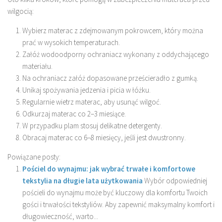
wilgocią:
Wybierz materac z zdejmowanym pokrowcem, który można
prać w wysokich temperaturach.
Załóż wodoodporny ochraniacz wykonany z oddychającego
materiału.
Na ochraniacz załóż dopasowane prześcieradło z gumką.
Unikaj spożywania jedzenia i picia w łóżku.
Regularnie wietrz materac, aby usunąć wilgoć.
Odkurzaj materac co 2–3 miesiące.
W przypadku plam stosuj delikatne detergenty.
Obracaj materac co 6–8 miesięcy, jeśli jest dwustronny.
Powiązane posty:
Pościel do wynajmu: jak wybrać trwałe i komfortowe
tekstylia na długie lata użytkowania
Wybór odpowiedniej
pościeli do wynajmu może być kluczowy dla komfortu Twoich
gości i trwałości tekstyliów. Aby zapewnić maksymalny komfort i
długowieczność, warto...