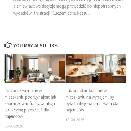
ale niewłaściwe decyzje mogą prowadzić do niepotrzebnych
wydatków i frustracji. Kluczem do sukcesu...
YOU MAY ALSO LIKE...
Porządek wizualny w
Jak urządzić kuchnię w
mieszkaniu pod wynajem: jak
mieszkaniu na wynajem, by
zaaranżować funkcjonalną i
była funkcjonalna i trwała dla
atrakcyjną przestrzeń dla
najemców
najemców
13-04-2026
09-03-2026