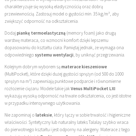
charakteryzuje się wysoką elastycznością oraz dobrą
przewiewnością. Zastosuj model o gęstości min. 35 kg/m³, aby
zwiększyć odporność na odkształcenia.
Dodaj
piankę termoelastyczną
(memory foam) jako drugą
warstwę materaca, co wzmocni komfort dzięki lepszemu
dopasowaniu do kształtu ciała. Pamiętaj jednak, że wymaga ona
odpowiedniego
systemu wentylacji
, by uniknąć przegrzewania.
Kolejnym dobrym wyborem są
materace kieszeniowe
(MultiPocket), które dzięki dużej gęstości sprężyn (od 500 do 1000
sprężyn na m²) zapewniają punktowe podparcie i równomierne
rozłożenie ciężaru. Modele takie jak
Venus MultiPocket LXI
wykazują wysoką odporność na trwałe odkształcenia, co jest istotne
w przypadku intensywnego użytkowania.
Nie zapominaj o
lateksie
, który łączy w sobie trwałość i higieniczne
właściwości. Syntetyczny lub naturalny lateks Talalay szybko wraca
do pierwotnego kształtu i jest odporny na alergeny. Materace z tego