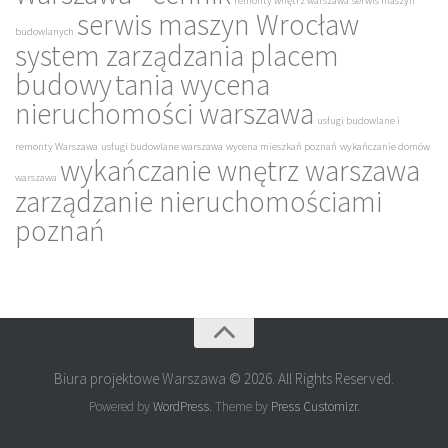
remonty wnętrz warszawa
serwis maszyn
serwis maszyn Wrocław
budowlanych
system zarządzania placem
budowy
tania wycena
nieruchomości warszawa
usługi budowlane i
remonty Warszawa
usługi budowlane warszawa
wycena mieszkań poznań
wykańczanie domów
wykańczanie wnętrz warszawa
warszawa
zarządzanie nieruchomościami
poznań
Biura projektowe Warszawa © 2026. All Rights Reserved.
Powered by
WordPress
. Theme by
Press Customizr
.