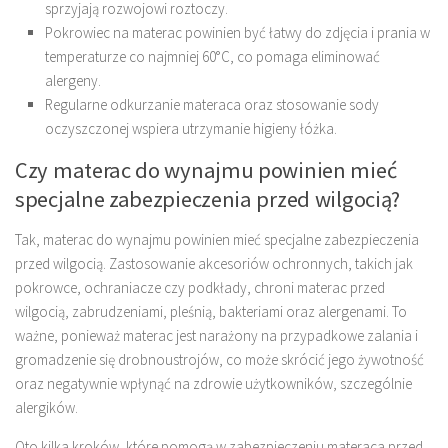
sprzyjają rozwojowi roztoczy.
Pokrowiec na materac powinien być łatwy do zdjęcia i prania w
temperaturze co najmniej 60°C, co pomaga eliminować
alergeny.
Regularne odkurzanie materaca oraz stosowanie sody
oczyszczonej wspiera utrzymanie higieny łóżka.
Czy materac do wynajmu powinien mieć
specjalne zabezpieczenia przed wilgocią?
Tak, materac do wynajmu powinien mieć specjalne zabezpieczenia
przed wilgocią. Zastosowanie akcesoriów ochronnych, takich jak
pokrowce, ochraniacze czy podkłady, chroni materac przed
wilgocią, zabrudzeniami, pleśnią, bakteriami oraz alergenami. To
ważne, ponieważ materac jest narażony na przypadkowe zalania i
gromadzenie się drobnoustrojów, co może skrócić jego żywotność
oraz negatywnie wpłynąć na zdrowie użytkowników, szczególnie
alergików.
Oto kilka kroków, które pomogą w zabezpieczeniu materaca przed