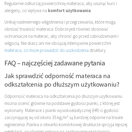
Regularnie odkurzaj powierzchnię materaca, aby usunąć kurz i
alergeny, co wpływa na
komfort użytkowania
.
Unikaj nadmiernego wilgotnienia i przegrzewania, które mogą
obniżać trwałość materaca. Dobrze jest również stosować
ochraniacze na materac, aby chronić go przed zabrudzeniami i
wilgocią. Nie skacz ani nie obciążaj intensywnie powierzchni
materaca, co może prowadzić do uszkodzenia
struktury.
FAQ – najczęściej zadawane pytania
Jak sprawdzić odporność materaca na
odkształcenia po dłuższym użytkowaniu?
Odporność materaca na odkształcenia po dłuższym użytkowaniu
można ocenić głównie na podstawie gęstości pianki, z której jest
wykonany. Materace z pianki wysokoelastycznej (HR) o gęstości
zaczynającej się od około 35 kg/m³ są bardziej odporne na trwałe
wgniecenia. Pianka o otwarto-komórkowej strukturze sprzyja lepszej
wentylacji, co również wpływa na zachowanie właściwości