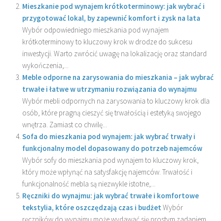
Mieszkanie pod wynajem krótkoterminowy: jak wybrać i
przygotować lokal, by zapewnić komfort i zysk na lata
Wybór odpowiedniego mieszkania pod wynajem
krótkoterminowy to kluczowy krok w drodze do sukcesu
inwestycji. Warto zwrócić uwagę na lokalizację oraz standard
wykończenia,...
Meble odporne na zarysowania do mieszkania – jak wybrać
trwałe i łatwe w utrzymaniu rozwiązania do wynajmu
Wybór mebli odpornych na zarysowania to kluczowy krok dla
osób, które pragną cieszyć się trwałością i estetyką swojego
wnętrza. Zamiast co chwilę...
Sofa do mieszkania pod wynajem: jak wybrać trwały i
funkcjonalny model dopasowany do potrzeb najemców
Wybór sofy do mieszkania pod wynajem to kluczowy krok,
który może wpłynąć na satysfakcję najemców. Trwałość i
funkcjonalność mebla są niezwykle istotne,...
Ręczniki do wynajmu: jak wybrać trwałe i komfortowe
tekstylia, które oszczędzają czas i budżet
Wybór
ręczników do wynajmu może wydawać się prostym zadaniem,