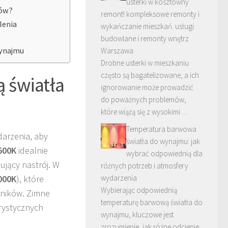
usterki w kosztowny
ków?
remont! kompleksowe remonty i
lenia
wykańczanie mieszkań. usługi
budowlane i remonty wnętrz
wynajmu
Warszawa
Drobne usterki w mieszkaniu
często są bagatelizowane, a ich
 światła
ignorowanie może prowadzić
do poważnych problemów,
które wiążą się z wysokimi …
Temperatura barwowa
darzenia, aby
światła do wynajmu: jak
500K
idealnie
wybrać odpowiednią dla
ujący nastrój. W
różnych potrzeb i atmosfery
000K
), które
wydarzenia
Wybierając odpowiednią
tników. Zimne
temperaturę barwową światła do
urystycznych
wynajmu, kluczowe jest
zrozumienie, jak różne odcienie