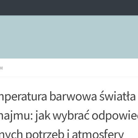
M
peratura barwowa światła
ajmu: jak wybrać odpowie
nych potrzeb i atmosfery