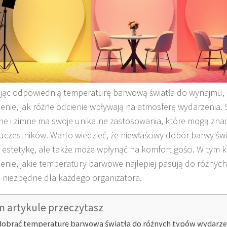
jąc odpowiednią temperaturę barwową światła do wynajmu, 
enie, jak różne odcienie wpływają na atmosferę wydarzenia. Ś
ne i zimne ma swoje unikalne zastosowania, które mogą zna
 uczestników. Warto wiedzieć, że niewłaściwy dobór barwy świa
 estetykę, ale także może wpłynąć na komfort gości. W tym 
enie, jakie temperatury barwowe najlepiej pasują do różnyc
ię niezbędne dla każdego organizatora.
m artykule przeczytasz
dobrać temperaturę barwową światła do różnych typów wydarz