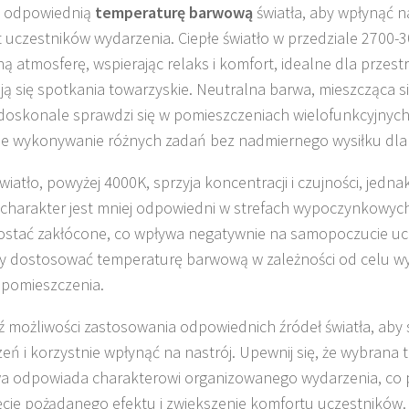
z odpowiednią
temperaturę barwową
światła, aby wpłynąć n
 uczestników wydarzenia. Ciepłe światło w przedziale 2700-
ną atmosferę, wspierając relaks i komfort, idealne dla przestr
ą się spotkania towarzyskie. Neutralna barwa, mieszcząca si
doskonale sprawdzi się w pomieszczeniach wielofunkcyjnych
 wykonywanie różnych zadań bez nadmiernego wysiłku dla
iatło, powyżej 4000K, sprzyja koncentracji i czujności, jedna
charakter jest mniej odpowiedni w strefach wypoczynkowych
stać zakłócone, co wpływa negatywnie na samopoczucie uc
by dostosować temperaturę barwową w zależności od celu w
 pomieszczenia.
 możliwości zastosowania odpowiednich źródeł światła, aby 
zeń i korzystnie wpłynąć na nastrój. Upewnij się, że wybrana
 odpowiada charakterowi organizowanego wydarzenia, co 
ęcie pożądanego efektu i zwiększenie komfortu uczestników.