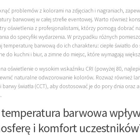
knąć problemów z kolorami na zdjęciach i nagraniach, zapew
tury barwowej w całej strefie eventowej. Warto również kon
ry oświetlenia z profesjonalistami, którzy pomogą dobrać n
ania do specyfiki wydarzenia. W przypadku różnych pomieszc
j temperaturę barwową do ich charakteru: ciepłe światło do s
ne do kuchni i biur, a zimne do miejsc, które wymagają większe
na oświetlenie o wysokim wskaźniku CRI (powyżej 80, najlepiej
ewnić naturalne odwzorowanie kolorów. Rozważ również la
ji barwy światła (CCT), aby dostosować je do pory dnia oraz 
.
 temperatura barwowa wpływ
osferę i komfort uczestników