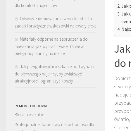
dla komfortu najemców
Jak 
Jak 
Odświeżenie mieszkania w weekend: lista
eve
zadań i praktyczne wskazówki na trwały efekt
Najc
Materiały odporne na zabrudzenia do
Jak
mieszkania: jak wybrać trwałe i łatwe w
pielęgnacji tkaniny na meble
do 
Jak przygotować mieszkanie pod wynajem
do pierwszego najemcy, by zwiększyć
Dobier
atrakcyjność i ograniczyć koszty
stworzy
nadaje 
przypad
REMONT I BUDOWA
przypom
Bloki mieszkalne
światło
Profesjonalne doradztwo nieruchomości dla
sceneri