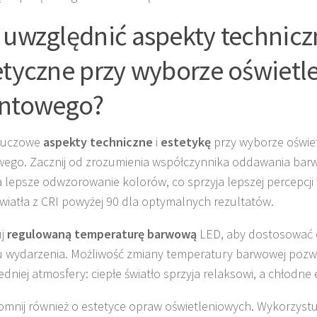
 uwzględnić aspekty technicz
etyczne przy wyborze oświetl
ntowego?
kluczowe
aspekty techniczne
i
estetykę
przy wyborze oświe
ego. Zacznij od zrozumienia współczynnika oddawania barw 
 lepsze odwzorowanie kolorów, co sprzyja lepszej percepcji 
światła z CRI powyżej 90 dla optymalnych rezultatów.
uj
regulowaną temperaturę barwową
LED, aby dostosować o
u wydarzenia. Możliwość zmiany temperatury barwowej pozw
dniej atmosfery: ciepłe światło sprzyja relaksowi, a chłodne e
omnij również o estetyce opraw oświetleniowych. Wykorzystuj