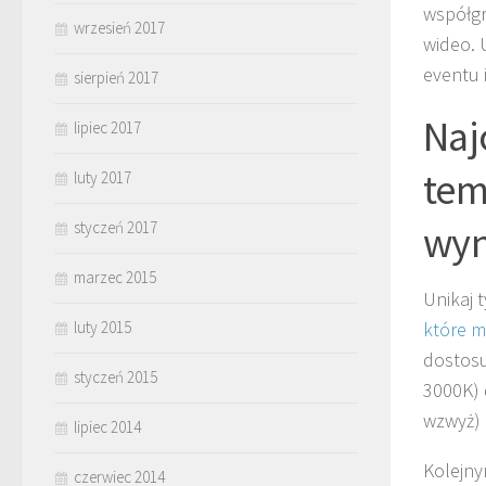
współgr
wrzesień 2017
wideo. 
eventu 
sierpień 2017
Naj
lipiec 2017
tem
luty 2017
wy
styczeń 2017
marzec 2015
Unikaj 
luty 2015
które m
dostosu
styczeń 2015
3000K) 
wzwyż) 
lipiec 2014
Kolejny
czerwiec 2014