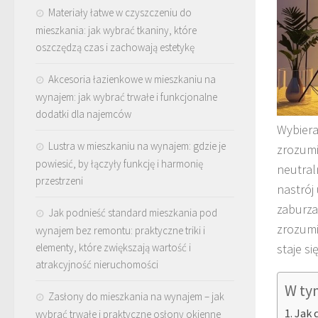
Materiały łatwe w czyszczeniu do
mieszkania: jak wybrać tkaniny, które
oszczędzą czas i zachowają estetykę
Akcesoria łazienkowe w mieszkaniu na
wynajem: jak wybrać trwałe i funkcjonalne
dodatki dla najemców
Wybiera
Lustra w mieszkaniu na wynajem: gdzie je
zrozumi
powiesić, by łączyły funkcję i harmonię
neutral
przestrzeni
nastrój
zaburza
Jak podnieść standard mieszkania pod
zrozumi
wynajem bez remontu: praktyczne triki i
elementy, które zwiększają wartość i
staje s
atrakcyjność nieruchomości
W ty
Zasłony do mieszkania na wynajem – jak
Jak 
wybrać trwałe i praktyczne osłony okienne