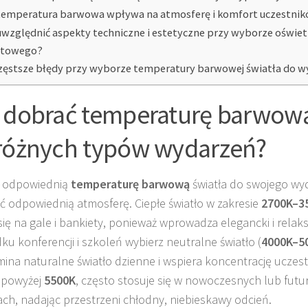
temperatura barwowa wpływa na atmosferę i komfort uczestni
uwzględnić aspekty techniczne i estetyczne przy wyborze oświet
ntowego?
zęstsze błędy przy wyborze temperatury barwowej światła do 
 dobrać temperaturę barwową
różnych typów wydarzeń?
z odpowiednią
temperaturę barwową
światła do swojego wy
ć odpowiednią atmosferę. Ciepłe światło w zakresie
2700K–3
się na gale i bankiety, ponieważ wprowadza elegancki i relaks
ku konferencji i szkoleń wybierz neutralne światło (
4000K–5
ina naturalne światło dzienne i wspiera koncentrację uczes
, powyżej
5500K
, często stosuje się w nowoczesnych lub fut
ach, nadając przestrzeni chłodny, niebieskawy odcień.