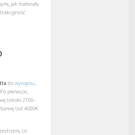
mi, jak materiały
trakcyjność
o
tła
do
wynajmu,
Po pierwsze,
rwę (około 2700–
ą barwę (od 4000K
estrzeni, co