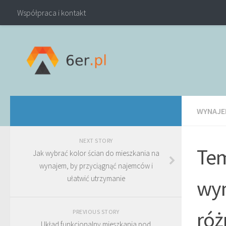
Współpraca i kontakt
WYNAJE
NEXT STORY
Tem
Jak wybrać kolor ścian do mieszkania na
wynajem, by przyciągnąć najemców i
ułatwić utrzymanie
wyn
róż
PREVIOUS STORY
Układ funkcjonalny mieszkania pod