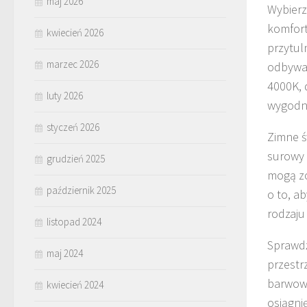
maj 2026
Wybier
komfort
kwiecień 2026
przytul
marzec 2026
odbywaj
4000K, 
luty 2026
wygodne
styczeń 2026
Zimne św
surowy 
grudzień 2025
mogą zo
październik 2025
o to, a
rodzaju
listopad 2024
Sprawdź
maj 2024
przestr
barwowa
kwiecień 2024
osiągni