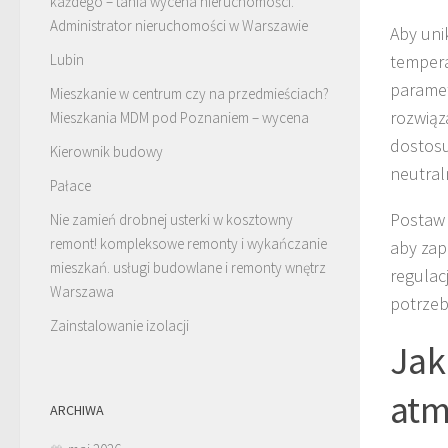
każdego – tania wycena nieruchomości.
Administrator nieruchomości w Warszawie
Aby uni
Lubin
tempera
paramet
Mieszkanie w centrum czy na przedmieściach?
rozwiąz
Mieszkania MDM pod Poznaniem – wycena
dostosu
Kierownik budowy
neutral
Pałace
Postaw 
Nie zamień drobnej usterki w kosztowny
remont! kompleksowe remonty i wykańczanie
aby zap
mieszkań. usługi budowlane i remonty wnętrz
regulac
Warszawa
potrzeb
Zainstalowanie izolacji
Jak
atm
ARCHIWA