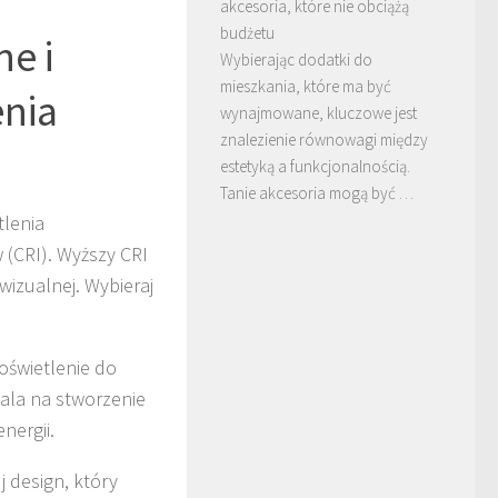
akcesoria, które nie obciążą
budżetu
ne i
Wybierając dodatki do
mieszkania, które ma być
enia
wynajmowane, kluczowe jest
znalezienie równowagi między
estetyką a funkcjonalnością.
Tanie akcesoria mogą być …
tlenia
(CRI). Wyższy CRI
wizualnej. Wybieraj
świetlenie do
ala na stworzenie
nergii.
 design, który