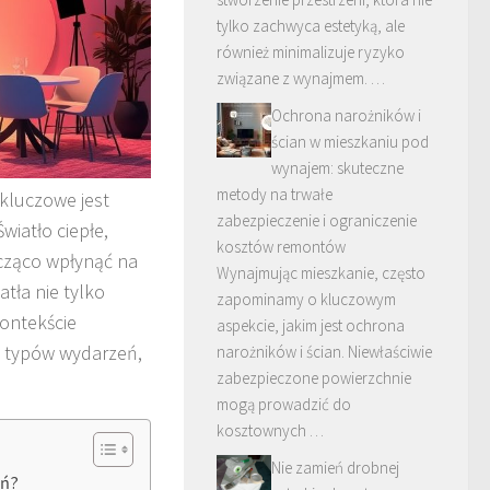
tylko zachwyca estetyką, ale
również minimalizuje ryzyko
związane z wynajmem. …
Ochrona narożników i
ścian w mieszkaniu pod
wynajem: skuteczne
metody na trwałe
kluczowe jest
zabezpieczenie i ograniczenie
wiatło ciepłe,
kosztów remontów
cząco wpłynąć na
Wynajmując mieszkanie, często
tła nie tylko
zapominamy o kluczowym
kontekście
aspekcie, jakim jest ochrona
h typów wydarzeń,
narożników i ścian. Niewłaściwie
zabezpieczone powierzchnie
mogą prowadzić do
kosztownych …
Nie zamień drobnej
eń?