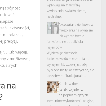
wpływają na atmosferę
nij spójność
wydarzenia. Światło ciepłe,
sultować
neutralne …
ajlepsze
Akcesoria łazienkowe w
zeń i aktywności,
mieszkaniu na wynajem:
tref relaksu,
jak wybrać trwałe i
j precyzji.
funkcjonalne dodatki dla
najemców
 90 lub więcej),
Wybierając akcesoria
mpy z możliwością
łazienkowe do mieszkania na
wynajem, kluczowe jest, aby
aktualnych
były one nie tylko estetyczne, ale
także trwałe i funkcjonalne. …
a na
Kafelki w domu
Kafelki to jeden z
?
najpopularniejszych
elementów wykończenia wnętrz,