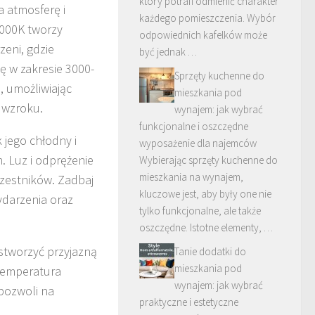
który potrafi odmienić charakter
a atmosferę i
każdego pomieszczenia. Wybór
3000K tworzy
odpowiednich kafelków może
zeni, gdzie
być jednak …
ę w zakresie 3000-
Sprzęty kuchenne do
, umożliwiając
mieszkania pod
 wzroku.
wynajem: jak wybrać
funkcjonalne i oszczędne
k jego chłodny i
wyposażenie dla najemców
. Luz i odprężenie
Wybierając sprzęty kuchenne do
mieszkania na wynajem,
zestników. Zadbaj
kluczowe jest, aby były one nie
ydarzenia oraz
tylko funkcjonalne, ale także
oszczędne. Istotne elementy, …
stworzyć przyjazną
Tanie dodatki do
mieszkania pod
 temperatura
wynajem: jak wybrać
pozwoli na
praktyczne i estetyczne