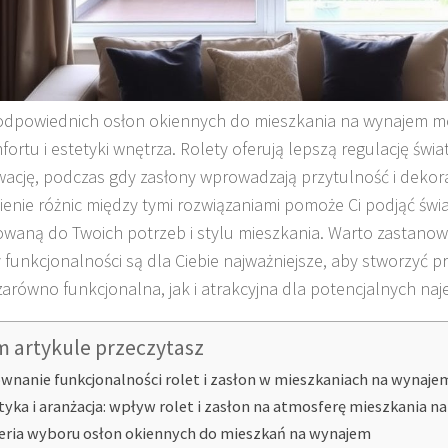
dpowiednich osłon okiennych do mieszkania na wynajem m
ortu i estetyki wnętrza. Rolety oferują lepszą regulację świat
ację, podczas gdy zasłony wprowadzają przytulność i dekora
enie różnic między tymi rozwiązaniami pomoże Ci podjąć świ
waną do Twoich potrzeb i stylu mieszkania. Warto zastanowić
 funkcjonalności są dla Ciebie najważniejsze, aby stworzyć p
zarówno funkcjonalna, jak i atrakcyjna dla potencjalnych na
m artykule przeczytasz
wnanie funkcjonalności rolet i zasłon w mieszkaniach na wynaje
tyka i aranżacja: wpływ rolet i zasłon na atmosferę mieszkania 
eria wyboru osłon okiennych do mieszkań na wynajem