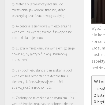
Materiały łatwe w czyszczeniu do
mieszkania: jak wybrać tkaniny, które
oszczędzą czas i zachowają estetykę
Akcesoria łazienkowe w mieszkaniu na
Wybór o
wynajem: jak wybrać trwałe i funkcjonalne
dla komf
dodatki dla najemców
konserw
Zrozumi
Lustra w mieszkaniu na wynajem: gdzie je
powiesić, by łączyły funkcję i harmonię
dostoso
przestrzeni
aspekty
będzie 
Jak podnieść standard mieszkania pod
wynajem bez remontu: praktyczne triki i
W ty
elementy, które zwiększają wartość i
atrakcyjność nieruchomości
Poró
Este
Zasłony do mieszkania na wynajem – jak
Kryt
wybrać trwałe i praktyczne osłony okienne