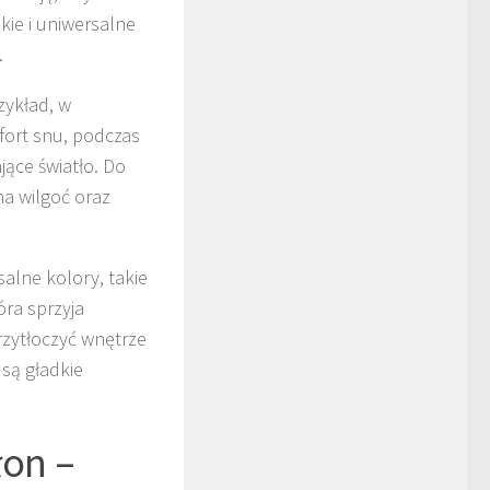
ie i uniwersalne
.
zykład, w
fort snu, podczas
ące światło. Do
na wilgoć oraz
alne kolory, takie
óra sprzyja
zytłoczyć wnętrze
są gładkie
łon –