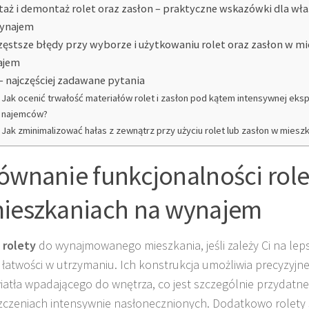
aż i demontaż rolet oraz zasłon – praktyczne wskazówki dla właś
wynajem
zęstsze błędy przy wyborze i użytkowaniu rolet oraz zasłon w m
ajem
– najczęściej zadawane pytania
Jak ocenić trwałość materiałów rolet i zasłon pod kątem intensywnej eksp
najemców?
Jak zminimalizować hałas z zewnątrz przy użyciu rolet lub zasłon w miesz
ównanie funkcjonalności rolet
ieszkaniach na wynajem
z
rolety
do wynajmowanego mieszkania, jeśli zależy Ci na lepsz
 i łatwości w utrzymaniu. Ich konstrukcja umożliwia precyzyj
światła wpadającego do wnętrza, co jest szczególnie przydatn
czeniach intensywnie nasłonecznionych. Dodatkowo rolety 