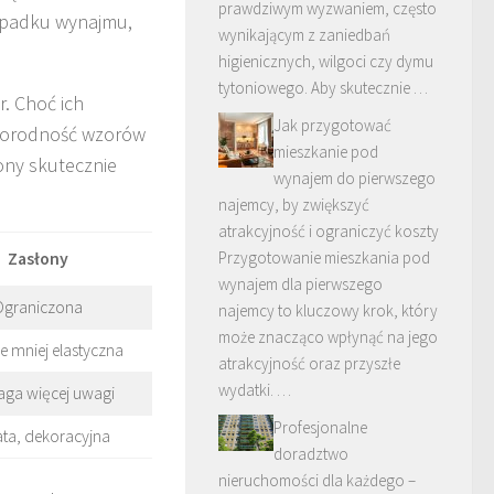
prawdziwym wyzwaniem, często
zypadku wynajmu,
wynikającym z zaniedbań
higienicznych, wilgoci czy dymu
tytoniowego. Aby skutecznie …
r. Choć ich
Jak przygotować
żnorodność wzorów
mieszkanie pod
łony skutecznie
wynajem do pierwszego
najemcy, by zwiększyć
atrakcyjność i ograniczyć koszty
Przygotowanie mieszkania pod
Zasłony
wynajem dla pierwszego
Ograniczona
najemcy to kluczowy krok, który
może znacząco wpłynąć na jego
le mniej elastyczna
atrakcyjność oraz przyszłe
wydatki. …
ga więcej uwagi
Profesjonalne
ta, dekoracyjna
doradztwo
nieruchomości dla każdego –