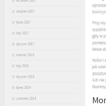
wrzesień 2017
sprosta
kolorys
sierpień 2017
Przy wy
lipiec 2017
sypialn
luty 2017
gdy w p
pomiesz
styczeń 2017
łatwe d
marzec 2015
Kolor i
luty 2015
jak sza
pozytyw
styczeń 2015
lub nie
tkaniny
lipiec 2014
Mon
czerwiec 2014