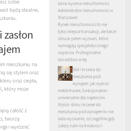
isz sobie
tania wycena nieruchomości.
iast będą idealne,
Administrator nieruchomości w
szkaniu.
Warszawie
Rynek nieruchomości to nie
i zasłon
tylko miejsce transakcji, ale także
obszar pełen wyzwań, które
najem
wymagają specjalistycznego
wsparcia. Profesjonalne
doradztwo w tej …
im mieszkaniu na
Stół i krzesła do
ią się stylem oraz
mieszkania pod
teru oraz ciepła,
wynajem: jak wybrać
l, który może
meble trwałe, funkcjonalne i
uniwersalne dla najemców
Wybór stołu i krzeseł do
ijną całość z
mieszkania pod wynajem to nie
ci, tworzą
lada wyzwanie, szczególnie gdy
zależy nam na trwałości i
ii i wyróżnić