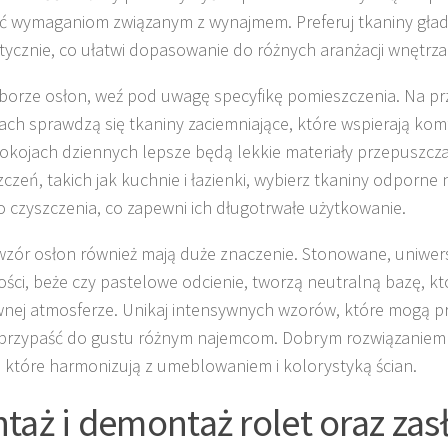
ć wymaganiom związanym z wynajmem. Preferuj tkaniny gładk
tycznie, co ułatwi dopasowanie do różnych aranżacji wnętrza
borze osłon, weź pod uwagę specyfikę pomieszczenia. Na pr
iach sprawdzą się tkaniny zaciemniające, które wspierają kom
okojach dziennych lepsze będą lekkie materiały przepuszczaj
czeń, takich jak kuchnie i łazienki, wybierz tkaniny odporne 
o czyszczenia, co zapewni ich długotrwałe użytkowanie.
 wzór osłon również mają duże znaczenie. Stonowane, uniwers
rości, beże czy pastelowe odcienie, tworzą neutralną bazę, kt
nej atmosferze. Unikaj intensywnych wzorów, które mogą pr
 przypaść do gustu różnym najemcom. Dobrym rozwiązaniem 
, które harmonizują z umeblowaniem i kolorystyką ścian.
taż i demontaż rolet oraz zas