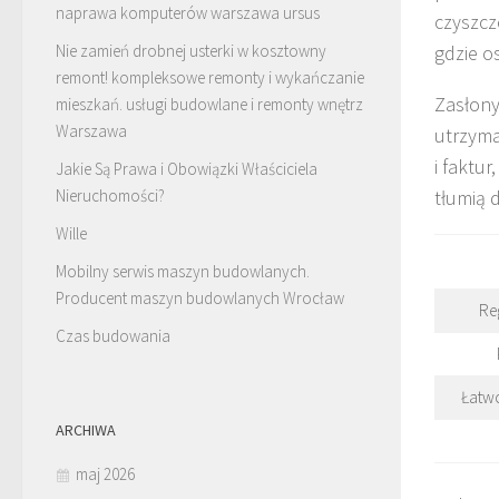
naprawa komputerów warszawa ursus
czyszcz
Nie zamień drobnej usterki w kosztowny
gdzie o
remont! kompleksowe remonty i wykańczanie
Zasłon
mieszkań. usługi budowlane i remonty wnętrz
Warszawa
utrzyma
i faktu
Jakie Są Prawa i Obowiązki Właściciela
Nieruchomości?
tłumią 
Wille
Mobilny serwis maszyn budowlanych.
Producent maszyn budowlanych Wrocław
Re
Czas budowania
Łatw
ARCHIWA
maj 2026