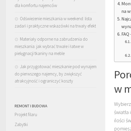
Mont
dla komfortu najemców
na 
Odświeżenie mieszkania w weekend: lista
Najc
zadań i praktyczne wskazówki na trwały efekt
wyn
FAQ 
Materiały odporne na zabrudzenia do
mieszkania: jak wybrać trwałe i łatwe w
pielęgnacji tkaniny na meble
Jak przygotować mieszkanie pod wynajem
Por
do pierwszego najemcy, by zwiększyć
atrakcyjność i ograniczyć koszty
w m
Wybier
REMONT I BUDOWA
światła
Projekt filaru
ilości 
Zabytki
pomiesz