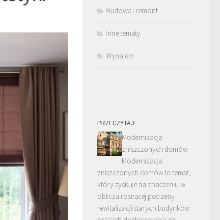
Budowa i remont
Inne tematy
Wynajem
PRZECZYTAJ
Modernizacja
zniszczonych domów
Modernizacja
zniszczonych domów to temat,
który zyskuje na znaczeniu w
obliczu rosnącej potrzeby
rewitalizacji starych budynków
oraz ich dostosowania do …