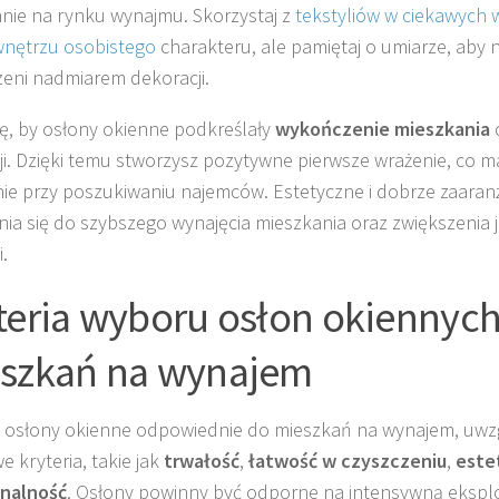
nie na rynku wynajmu. Skorzystaj z
tekstyliów w ciekawych 
nętrzu osobistego
charakteru, ale pamiętaj o umiarze, aby n
zeni nadmiarem dekoracji.
się, by osłony okienne podkreślały
wykończenie mieszkania
o
ji. Dzięki temu stworzysz pozytywne pierwsze wrażenie, co 
ie przy poszukiwaniu najemców. Estetyczne i dobrze zaara
nia się do szybszego wynajęcia mieszkania oraz zwiększenia 
.
teria wyboru osłon okiennyc
szkań na wynajem
 osłony okienne odpowiednie do mieszkań na wynajem, uwz
e kryteria, takie jak
trwałość
,
łatwość w czyszczeniu
,
este
onalność
. Osłony powinny być odporne na intensywną eksplo