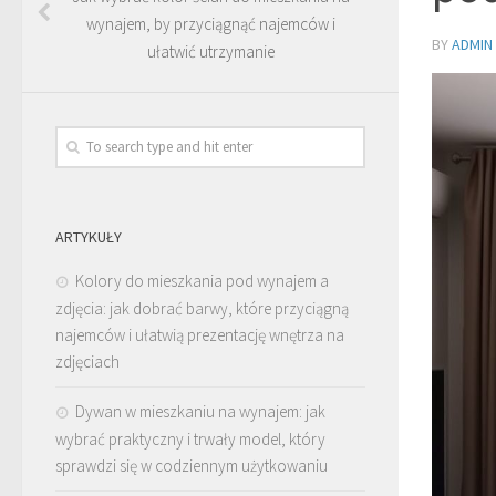
wynajem, by przyciągnąć najemców i
BY
ADMIN
ułatwić utrzymanie
ARTYKUŁY
Kolory do mieszkania pod wynajem a
zdjęcia: jak dobrać barwy, które przyciągną
najemców i ułatwią prezentację wnętrza na
zdjęciach
Dywan w mieszkaniu na wynajem: jak
wybrać praktyczny i trwały model, który
sprawdzi się w codziennym użytkowaniu