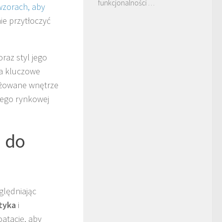
funkcjonalności …
wzorach, aby
ie przytłoczyć
raz styl jego
ma kluczowe
nżowane wnętrze
jego rynkowej
h do
ględniając
tyka
i
atację, aby