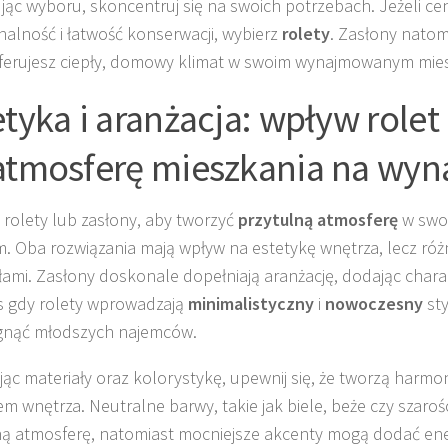
ąc wyboru, skoncentruj się na swoich potrzebach. Jeżeli cen
nalność i łatwość konserwacji, wybierz
rolety
. Zasłony natom
referujesz ciepły, domowy klimat w swoim wynajmowanym mie
etyka i aranżacja: wpływ rolet 
atmosferę mieszkania na wy
 rolety lub zasłony, aby tworzyć
przytulną atmosferę
w swo
. Oba rozwiązania mają wpływ na estetykę wnętrza, lecz różn
łami. Zasłony doskonale dopełniają aranżację, dodając charak
 gdy rolety wprowadzają
minimalistyczny
i
nowoczesny
sty
gnąć młodszych najemców.
jąc materiały oraz kolorystykę, upewnij się, że tworzą harmon
em wnętrza. Neutralne barwy, takie jak biele, beże czy szaroś
ą atmosferę, natomiast mocniejsze akcenty mogą dodać energ