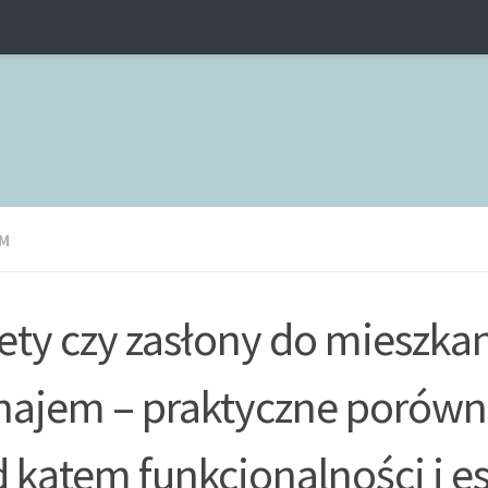
M
ety czy zasłony do mieszka
ajem – praktyczne porówn
 kątem funkcjonalności i es