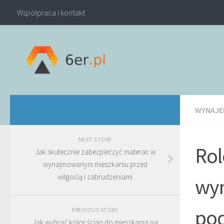
Współpraca i kontakt
WYNAJE
NEXT STORY
Rol
Jak skutecznie zabezpieczyć materac w
wynajmowanym mieszkaniu przed
wilgocią i zabrudzeniami
wyn
pod
PREVIOUS STORY
Jak wybrać kolor ścian do mieszkania na