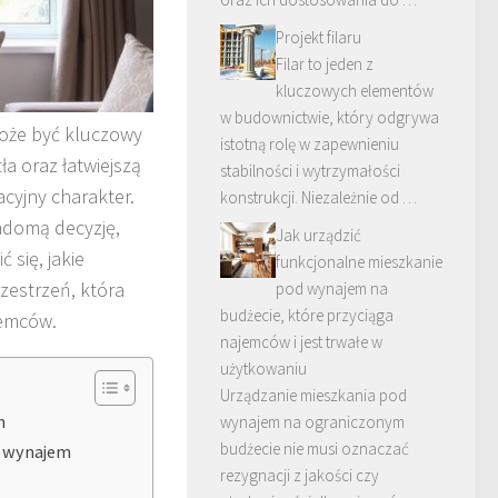
Projekt filaru
Filar to jeden z
kluczowych elementów
w budownictwie, który odgrywa
oże być kluczowy
istotną rolę w zapewnieniu
ła oraz łatwiejszą
stabilności i wytrzymałości
cyjny charakter.
konstrukcji. Niezależnie od …
adomą decyzję,
Jak urządzić
 się, jakie
funkcjonalne mieszkanie
rzestrzeń, która
pod wynajem na
budżecie, które przyciąga
jemców.
najemców i jest trwałe w
użytkowaniu
Urządzanie mieszkania pod
m
wynajem na ograniczonym
budżecie nie musi oznaczać
na wynajem
rezygnacji z jakości czy