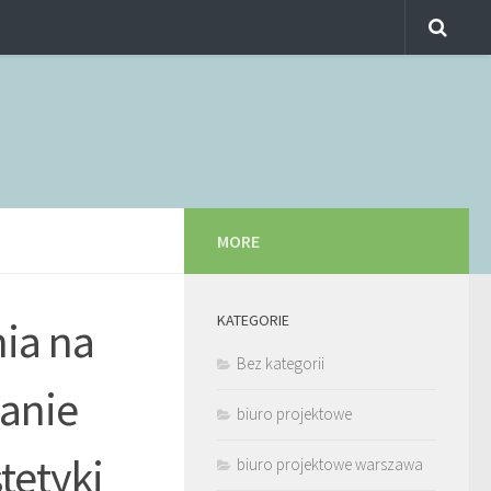
MORE
KATEGORIE
nia na
Bez kategorii
anie
biuro projektowe
tetyki
biuro projektowe warszawa