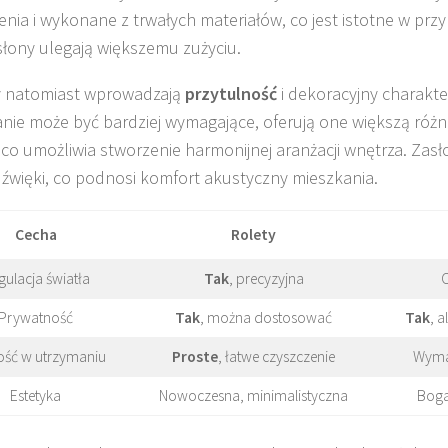
enia i wykonane z trwałych materiałów, co jest istotne w pr
słony ulegają większemu zużyciu.
y natomiast wprowadzają
przytulność
i dekoracyjny charakte
nie może być bardziej wymagające, oferują one większą ró
r, co umożliwia stworzenie harmonijnej aranżacji wnętrza. Zas
dźwięki, co podnosi komfort akustyczny mieszkania.
Cecha
Rolety
gulacja światła
Tak
, precyzyjna
Prywatność
Tak
, można dostosować
Tak
, a
ość w utrzymaniu
Proste
, łatwe czyszczenie
Wyma
Estetyka
Nowoczesna, minimalistyczna
Boga