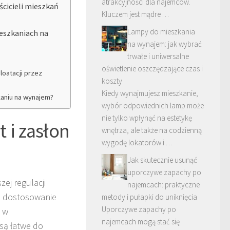
atrakcyjności dla najemców.
cicieli mieszkań
Kluczem jest mądre …
Lampy do mieszkania
ieszkaniach na
na wynajem: jak wybrać
trwałe i uniwersalne
oświetlenie oszczędzające czas i
loatacji przez
koszty
Kiedy wynajmujesz mieszkanie,
kaniu na wynajem?
wybór odpowiednich lamp może
nie tylko wpłynąć na estetykę
 i zasłon
wnętrza, ale także na codzienną
wygodę lokatorów i …
Jak skutecznie usunąć
uporczywe zapachy po
ej regulacji
najemcach: praktyczne
ne dostosowanie
metody i pułapki do uniknięcia
Uporczywe zapachy po
e w
najemcach mogą stać się
są łatwe do