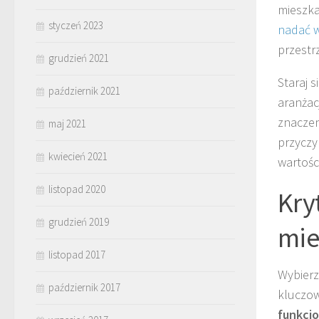
mieszka
styczeń 2023
nadać w
przestr
grudzień 2021
Staraj 
październik 2021
aranżac
znaczen
maj 2021
przyczy
kwiecień 2021
wartości
listopad 2020
Kry
grudzień 2019
mie
listopad 2017
Wybierz
październik 2017
kluczow
funkcj