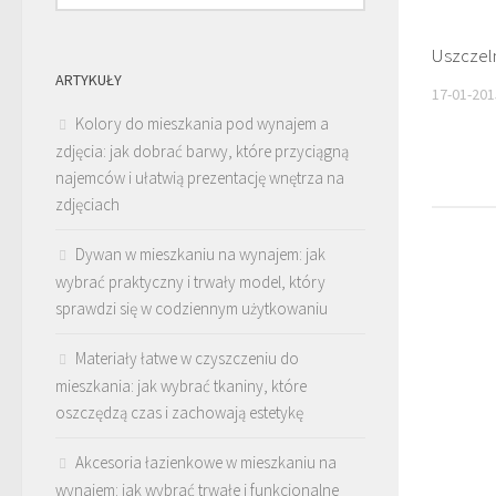
Uszczel
ARTYKUŁY
17-01-201
Kolory do mieszkania pod wynajem a
zdjęcia: jak dobrać barwy, które przyciągną
najemców i ułatwią prezentację wnętrza na
zdjęciach
Dywan w mieszkaniu na wynajem: jak
wybrać praktyczny i trwały model, który
sprawdzi się w codziennym użytkowaniu
Materiały łatwe w czyszczeniu do
mieszkania: jak wybrać tkaniny, które
oszczędzą czas i zachowają estetykę
Akcesoria łazienkowe w mieszkaniu na
wynajem: jak wybrać trwałe i funkcjonalne