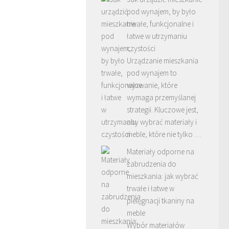
pod wynajem, by było
trwałe, funkcjonalne i
łatwe w utrzymaniu
czystości
Urządzanie mieszkania
pod wynajem to
wyzwanie, które
wymaga przemyślanej
strategii. Kluczowe jest,
aby wybrać materiały i
meble, które nie tylko …
Materiały odporne na
zabrudzenia do
mieszkania: jak wybrać
trwałe i łatwe w
pielęgnacji tkaniny na
meble
Wybór materiałów