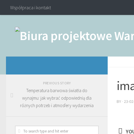
Współpraca i kontakt
ima
PREVIOUS STORY
Temperatura barwowa światła do
wynajmu: jak wybrać odpowiednią dla
BY
·
23-02
różnych potrzeb i atmosfery wydarzenia
YOU