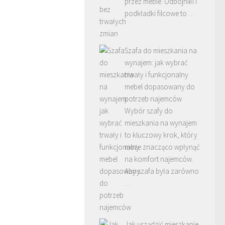
przez meble. Odbojniki i
podkładki filcowe to …
Szafa do mieszkania na
wynajem: jak wybrać
trwały i funkcjonalny
mebel dopasowany do
potrzeb najemców
Wybór szafy do
mieszkania na wynajem
to kluczowy krok, który
może znacząco wpłynąć
na komfort najemców.
Aby szafa była zarówno
…
Jak urządzić mieszkanie