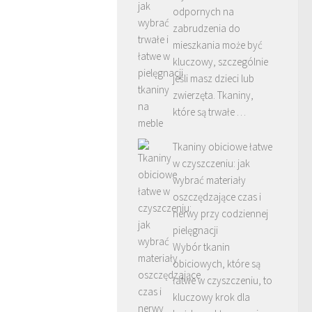
odpornych na
zabrudzenia do
mieszkania może być
kluczowy, szczególnie
jeśli masz dzieci lub
zwierzęta. Tkaniny,
które są trwałe …
Tkaniny obiciowe łatwe
w czyszczeniu: jak
wybrać materiały
oszczędzające czas i
nerwy przy codziennej
pielęgnacji
Wybór tkanin
obiciowych, które są
łatwe w czyszczeniu, to
kluczowy krok dla