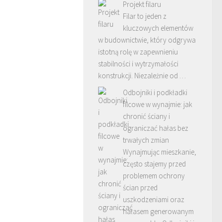
Projekt filaru
Filar to jeden z
kluczowych elementów
w budownictwie, który odgrywa
istotną rolę w zapewnieniu
stabilności i wytrzymałości
konstrukcji. Niezależnie od …
Odbojniki i podkładki
filcowe w wynajmie: jak
chronić ściany i
ograniczać hałas bez
trwałych zmian
Wynajmując mieszkanie,
często stajemy przed
problemem ochrony
ścian przed
uszkodzeniami oraz
hałasem generowanym