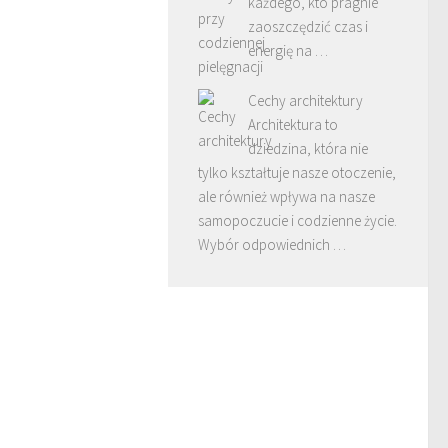
każdego, kto pragnie
zaoszczędzić czas i
energię na …
Cechy architektury
Architektura to
dziedzina, która nie
tylko kształtuje nasze otoczenie,
ale również wpływa na nasze
samopoczucie i codzienne życie.
Wybór odpowiednich …