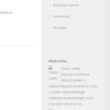
Budowa i remont
owlańca
Inne tematy
Wynajem
PRZECZYTAJ
Wady i zalety
Decyzja o budowie
domu to jeden z
najważniejszych kroków w życiu,
a wybór odpowiedniego
materiału budowlanego może
znacząco wpłynąć na …