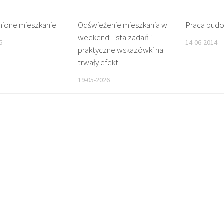
nione mieszkanie
Odświeżenie mieszkania w
Praca bud
weekend: lista zadań i
5
14-06-2014
praktyczne wskazówki na
trwały efekt
19-05-2026