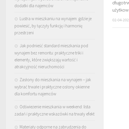
długotr
dodatki dla najemców
użytkow
Lustra w mieszkaniu na wynajem: gdzie je
02-04-202
powiesić, by łączyły funkcję i harmonię
przestrzeni
Jak podnieść standard mieszkania pod
wynajem bez remontu: praktyczne triki i
elementy, które zwiększają wartość i
atrakcyjność nieruchomości
Zasłony do mieszkania na wynajem – jak
wybrać trwałe i praktyczne osłony okienne
dla komfortu najemców
Odświeżenie mieszkania w weekend: lista
zadań i praktyczne wskazówki na trwały efekt
Materiały odporne na zabrudzenia do