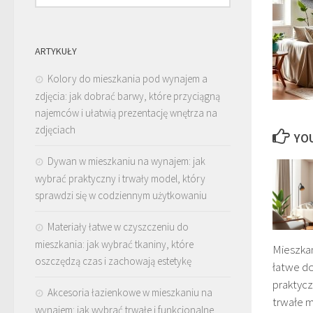
ARTYKUŁY
Kolory do mieszkania pod wynajem a
zdjęcia: jak dobrać barwy, które przyciągną
najemców i ułatwią prezentację wnętrza na
zdjęciach
YOU
Dywan w mieszkaniu na wynajem: jak
wybrać praktyczny i trwały model, który
sprawdzi się w codziennym użytkowaniu
Materiały łatwe w czyszczeniu do
mieszkania: jak wybrać tkaniny, które
Mieszka
oszczędzą czas i zachowają estetykę
łatwe do
praktycz
Akcesoria łazienkowe w mieszkaniu na
trwałe m
wynajem: jak wybrać trwałe i funkcjonalne