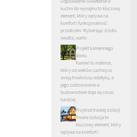
Odpowiednie oświetlenie w
kuchni do wynajmu to kluczowy
element, który wpływa na
komfort i funkcjonalność
przestrzeni. Wybierając źródła
światła, warto …
Projekt kamiennego
domu
Kamień to materiał,
który od wieków zachwyca
swoją trwałością i estetyką, a
jego zastosowanie w
budownictwie staje się coraz
bardziej …
Przykład trwałej izolacji
Trwała izolacja to
kluczowy element, który
wpływa na komfort i