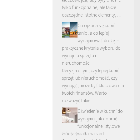
tylko funkcjonalne, ale także
oszczędne. Istotne elementy, …
Co opłaca się kupić
tanio, a co lepiej
wynajmować drożej –
praktyczne kryteria wyboru do
wynajmu sprzętu i
nieruchomości
Decyzja o tym, czy lepiej kupić
sprzęt lub nieruchomość, czy
wynająć, może być kluczowa dla
twoich finansów. Warto
rozważyć takie …
Oświetlenie w kuchni do
wynajmu: jak dobrać
funkcjonalne i stylowe
źródła światła na start