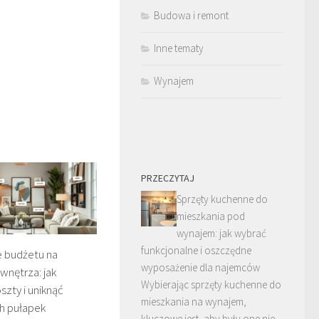
Budowa i remont
Inne tematy
Wynajem
PRZECZYTAJ
Sprzęty kuchenne do
mieszkania pod
wynajem: jak wybrać
funkcjonalne i oszczędne
 budżetu na
wyposażenie dla najemców
wnętrza: jak
Wybierając sprzęty kuchenne do
szty i uniknąć
mieszkania na wynajem,
h pułapek
kluczowe jest, aby były one nie