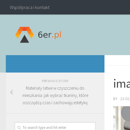
Współpraca i kontakt
ima
PREVIOUS STORY
Materiały łatwe w czyszczeniu do
mieszkania: jak wybrać tkaniny, które
BY
·
23-02
oszczędzą czas i zachowają estetykę