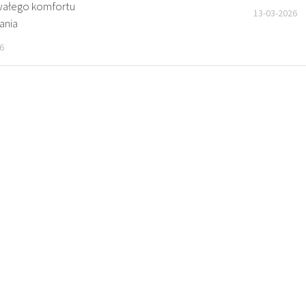
wałego komfortu
13-03-2026
ania
6