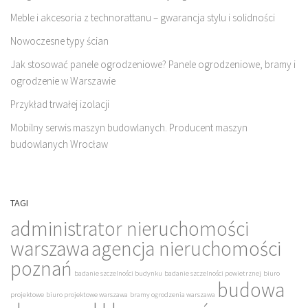
Meble i akcesoria z technorattanu – gwarancja stylu i solidności
Nowoczesne typy ścian
Jak stosować panele ogrodzeniowe? Panele ogrodzeniowe, bramy i
ogrodzenie w Warszawie
Przykład trwałej izolacji
Mobilny serwis maszyn budowlanych. Producent maszyn
budowlanych Wrocław
TAGI
administrator nieruchomości
warszawa
agencja nieruchomości
poznań
badanie szczelności budynku
badanie szczelności powietrznej
biuro
budowa
projektowe
biuro projektowe warszawa
bramy ogrodzenia warszawa