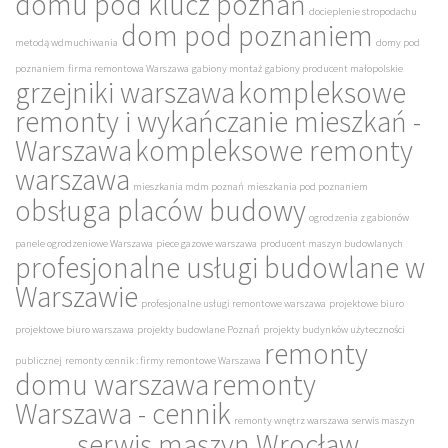
domu pod klucz poznań
docieplenie stropodachu
dom pod poznaniem
metodą wdmuchiwania
domy pod
poznaniem
firma remontowa Warszawa
gabiony montaż
gabiony producent małopolskie
grzejniki warszawa
kompleksowe
remonty i wykańczanie mieszkań -
Warszawa
kompleksowe remonty
warszawa
mieszkania mdm poznań
mieszkania pod poznaniem
obsługa placów budowy
ogrodzenia z gabionów
panele ogrodzeniowe Warszawa
piece gazowe warszawa
producent maszyn budowlanych
profesjonalne usługi budowlane w
Warszawie
profesjonalne usługi remontowe warszawa
projektowe biuro
projektowe biuro warszawa
projekty budowlane Poznań
projekty budynków użyteczności
remonty
publicznej
remonty cennik : firmy remontowe Warszawa
domu warszawa
remonty
Warszawa - cennik
remonty wnętrz warszawa
serwis maszyn
serwis maszyn Wrocław