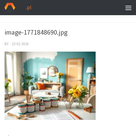
image-1771848690.jpg
BY
·
23-02-2026