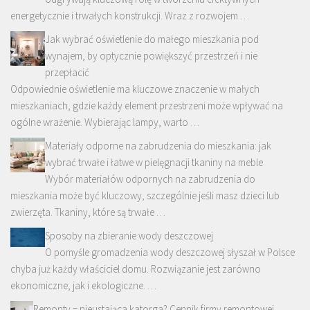
energetycznie i trwałych konstrukcji. Wraz z rozwojem …
Jak wybrać oświetlenie do małego mieszkania pod
wynajem, by optycznie powiększyć przestrzeń i nie
przepłacić
Odpowiednie oświetlenie ma kluczowe znaczenie w małych
mieszkaniach, gdzie każdy element przestrzeni może wpływać na
ogólne wrażenie. Wybierając lampy, warto …
Materiały odporne na zabrudzenia do mieszkania: jak
wybrać trwałe i łatwe w pielęgnacji tkaniny na meble
Wybór materiałów odpornych na zabrudzenia do
mieszkania może być kluczowy, szczególnie jeśli masz dzieci lub
zwierzęta. Tkaniny, które są trwałe …
Sposoby na zbieranie wody deszczowej
O pomyśle gromadzenia wody deszczowej słyszał w Polsce
chyba już każdy właściciel domu. Rozwiązanie jest zarówno
ekonomiczne, jak i ekologiczne. …
Remonty = nieustająca katorga? Cennik firmy remontowej