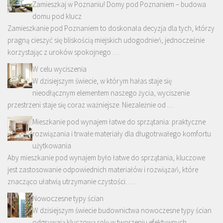
Zamieszkaj w Poznaniu! Domy pod Poznaniem – budowa
domu pod klucz
Zamieszkanie pod Poznaniem to doskonała decyzja dla tych, którzy
pragną cieszyć się bliskością miejskich udogodnień, jednocześnie
korzystając z uroków spokojnego …
W celu wyciszenia
W dzisiejszym świecie, w którym hałas staje się
nieodłącznym elementem naszego życia, wyciszenie
przestrzeni staje się coraz ważniejsze. Niezależnie od …
Mieszkanie pod wynajem łatwe do sprzątania: praktyczne
rozwiązania i trwałe materiały dla długotrwałego komfortu
użytkowania
Aby mieszkanie pod wynajem było łatwe do sprzątania, kluczowe
jest zastosowanie odpowiednich materiałów i rozwiązań, które
znacząco ułatwią utrzymanie czystości. …
Nowoczesne typy ścian
W dzisiejszym świecie budownictwa nowoczesne typy ścian
odgrywają kluczową rolę w tworzeniu efektywnych