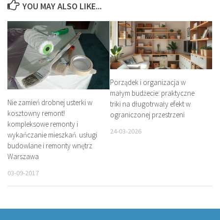
YOU MAY ALSO LIKE...
Porządek i organizacja w
małym budżecie: praktyczne
Nie zamień drobnej usterki w
triki na długotrwały efekt w
kosztowny remont!
ograniczonej przestrzeni
kompleksowe remonty i
24-03-2026
wykańczanie mieszkań. usługi
budowlane i remonty wnętrz
Warszawa
03-09-2017