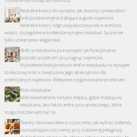
zmywanie wyróżniają się trwałością …
Neutralne kolory do wynajmu: jak stworzyć uniwersalne i
funkcjonalne wnętrze trafiające w gusta najemców
Neutralne kolory odgrywają kluczową rolę w aranżacji
wnętrz, szczególnie w kontekście wynajmu mieszkań. Są one nie
tylko uniwersalne i eleganckie, …
Strefy w mieszkaniu pod wynajem: jak funkcjonalnie
podzielić przestrzeń i przyciągnąć najemców
Wydzielenie funkcjonalnych stref w mieszkaniu na wynajem
to kluczowy krok w zwiększaniu jego atrakcyjności dla
potencjalnych najemców. Efektywne zorganizowanie przestrzeni …
Bloki mieszkalne
Bloki mieszkalne to nie tylko miejsca, gdzie znajdują się
mieszkania, lecz także centra życia społecznego, które
mogą znacznie wpłynąć na …
Tkaniny obiciowe łatwe w czyszczeniu: jak wybrać materiały
oszczędzające czas i nerwy przy codziennej pielęgnacji