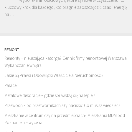
Wybór tkanin obiciowych, które są łatwe w czyszczeniu, to
kluczowy krok dla każdego, kto pragnie zaoszczędzić czas i energię
na …
REMONT
Remonty = nieustająca katorga? Cennik firmy remontowej Warszawa.
Wykańczanie wnętrz
Jakie Są Prawa i Obowiązki Właściciela Nieruchomości?
Pałace
Metalowe dekoracje – gdzie sprawdzą się najlepiej?
Przewodnik po przetwornikach siły nacisku: Co musisz wiedzieć?
Mieszkanie w centrum czy na przedmieściach? Mieszkania MDM pod
Poznaniem – wycena