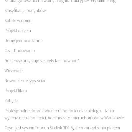
Sztuka gotowania na wolnym ogniu: odkryj sekrety simmeringi
Klasyfikacja budynków
Kafelki w domu
Projekt daszka
Domy jednorodzinne
Czas budowania
Gdzie wykorzystuje się płyty laminowane?
Wieżowce
Nowoczesne typy ścian
Projekt filaru
Zabytki
Profesjonalne doradztwo nieruchomości dla każdego – tania
wycena nieruchomości. Administrator nieruchomości w Warszawie
Czym jest system Topcon Sitelink 3D? System zarządzania placem