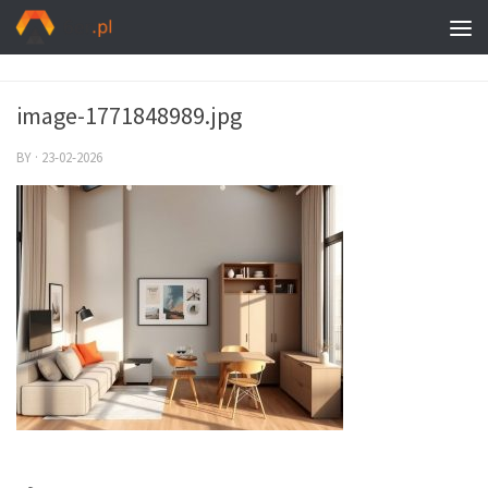
image-1771848989.jpg
BY
·
23-02-2026