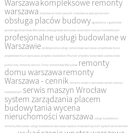
Warszawa
kompleksowe remonty
warszawa
mieszkania mdm poznań
mieszkania pod poznaniem
obsługa placów budowy
ogrodzenia z gabionów
panele ogrodzeniowe Warszawa
piece gazowe warszawa
producent maszyn budowlanych
profesjonalne usługi budowlane w
Warszawie
profesjonalne usługi remontowe warszawa
projektowe biuro
projektowe biuro warszawa
projekty budowlane Poznań
projekty budynków użyteczności
remonty
publicznej
remonty cennik : firmy remontowe Warszawa
domu warszawa
remonty
Warszawa - cennik
remonty wnętrz warszawa
serwis maszyn
serwis maszyn Wrocław
budowlanych
system zarządzania placem
budowy
tania wycena
nieruchomości warszawa
usługi budowlane i
remonty Warszawa
usługi budowlane warszawa
wycena mieszkań poznań
wykańczanie domów