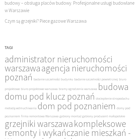
budowy – obsługa placów budowy. Profesjonalne usługi budowlane
w Warszawie
Czym są grzejniki? Piece gazowe Warszawa
TAGI
administrator nieruchomości
warszawa
agencja nieruchomości
poznań
badanie szczelności budynku
badanie szczelności powietrznej
biuro
budowa
projektowe
biuro projektowe warszawa
bramy ogrodzenia warszawa
domu pod klucz poznań
docieplenie stropodachu
dom pod poznaniem
metodą wdmuchiwania
domy pod
poznaniem
firma remontowa Warszawa
gabiony montaż
gabiony producent małopolskie
grzejniki warszawa
kompleksowe
remonty i wykańczanie mieszkań -