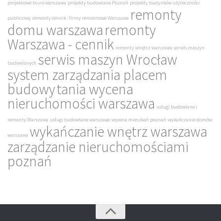
projektowe biuro warszawa
projekty budowlane Poznań
projekty budynków użyteczności
remonty
publicznej
remonty cennik : firmy remontowe Warszawa
domu warszawa
remonty
Warszawa - cennik
remonty wnętrz warszawa
serwis maszyn
serwis maszyn Wrocław
budowlanych
system zarządzania placem
budowy
tania wycena
nieruchomości warszawa
usługi budowlane i
remonty Warszawa
usługi budowlane warszawa
wycena mieszkań poznań
wykańczanie domów
wykańczanie wnętrz warszawa
warszawa
zarządzanie nieruchomościami
poznań