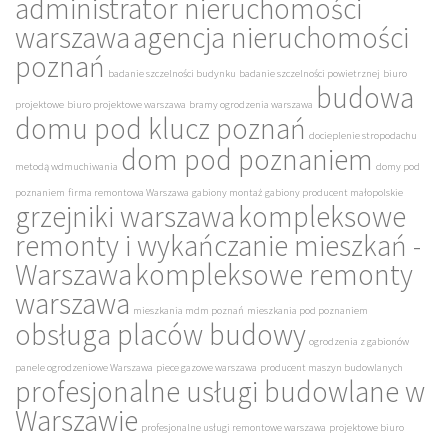
administrator nieruchomości
warszawa
agencja nieruchomości
poznań
badanie szczelności budynku
badanie szczelności powietrznej
biuro
budowa
projektowe
biuro projektowe warszawa
bramy ogrodzenia warszawa
domu pod klucz poznań
docieplenie stropodachu
dom pod poznaniem
metodą wdmuchiwania
domy pod
poznaniem
firma remontowa Warszawa
gabiony montaż
gabiony producent małopolskie
grzejniki warszawa
kompleksowe
remonty i wykańczanie mieszkań -
Warszawa
kompleksowe remonty
warszawa
mieszkania mdm poznań
mieszkania pod poznaniem
obsługa placów budowy
ogrodzenia z gabionów
panele ogrodzeniowe Warszawa
piece gazowe warszawa
producent maszyn budowlanych
profesjonalne usługi budowlane w
Warszawie
profesjonalne usługi remontowe warszawa
projektowe biuro