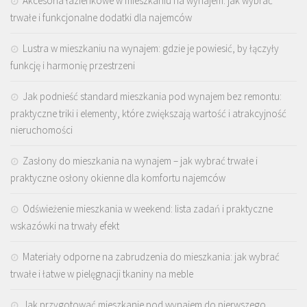
Akcesoria łazienkowe w mieszkaniu na wynajem: jak wybrać
trwałe i funkcjonalne dodatki dla najemców
Lustra w mieszkaniu na wynajem: gdzie je powiesić, by łączyły
funkcję i harmonię przestrzeni
Jak podnieść standard mieszkania pod wynajem bez remontu:
praktyczne triki i elementy, które zwiększają wartość i atrakcyjność
nieruchomości
Zasłony do mieszkania na wynajem – jak wybrać trwałe i
praktyczne osłony okienne dla komfortu najemców
Odświeżenie mieszkania w weekend: lista zadań i praktyczne
wskazówki na trwały efekt
Materiały odporne na zabrudzenia do mieszkania: jak wybrać
trwałe i łatwe w pielęgnacji tkaniny na meble
Jak przygotować mieszkanie pod wynajem do pierwszego