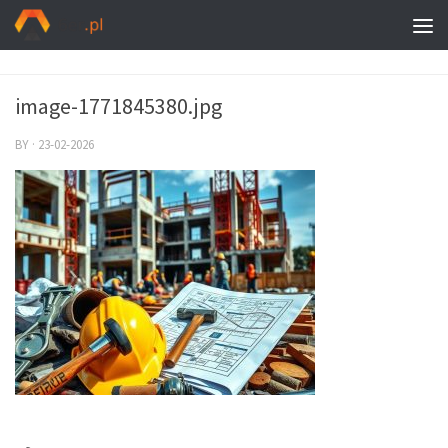
image-1771845380.jpg
BY
·
23-02-2026