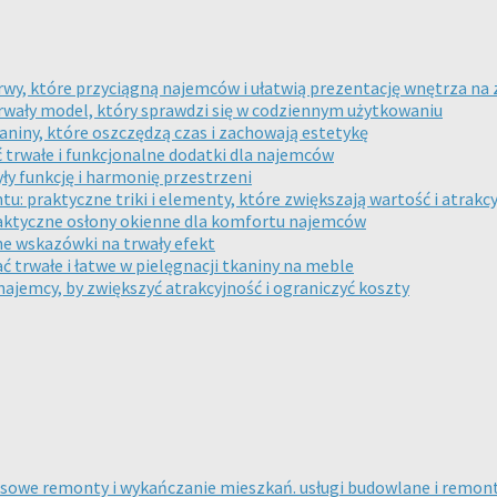
rwy, które przyciągną najemców i ułatwią prezentację wnętrza na 
rwały model, który sprawdzi się w codziennym użytkowaniu
kaniny, które oszczędzą czas i zachowają estetykę
 trwałe i funkcjonalne dodatki dla najemców
yły funkcję i harmonię przestrzeni
: praktyczne triki i elementy, które zwiększają wartość i atrakc
praktyczne osłony okienne dla komfortu najemców
ne wskazówki na trwały efekt
ć trwałe i łatwe w pielęgnacji tkaniny na meble
jemcy, by zwiększyć atrakcyjność i ograniczyć koszty
sowe remonty i wykańczanie mieszkań. usługi budowlane i remo