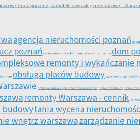
alistów? Profesjonalne, kompleksowe usługi remontowe – Warsz
awa
agencja nieruchomości poznań
badan
ucz poznań
dom po
docieplenie stropodachu metodą wdmuchiwania
ompleksowe remonty i wykańczanie 
obsługa placów budowy
oznaniem
ogrodzenia z gabionów
Warszawie
profesjonalne usługi remontowe warszawa
projektowe biuro
projektowe
rszawa
remonty Warszawa - cennik
remont
m budowy
tania wycena nieruchomoś
ie wnętrz warszawa
zarządzanie ni