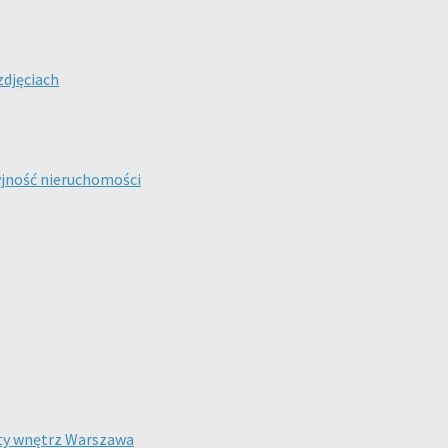
zdjęciach
yjność nieruchomości
nty wnętrz Warszawa