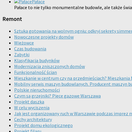
Pałace
Pałace to nie tylko monumentalne budowle, ale także świad
Remont
Sztuka gotowania na wolnym ogniu: odkryj sekrety simmer
Nowoczesne projekty domów
Wieżowce
Czas budowania
Zabytki
Klasyfikacja budynków
Modernizacja zniszczonych domów
Funkcjonalność ścian
Mieszkanie w centrum czy na przedmieściach? Mieszkani
Mobilny serwis maszyn budowlanych. Producent maszyn 
Polskie nieruchomości
Czym są grzejniki? Piece gazowe Warszawa
Projekt daszka
W celu wyciszenia
Jak jest organizowany ruch w Warszawie podczas imprez
Cechy architektury
Projekt domu ekologicznego
Projekt filaru