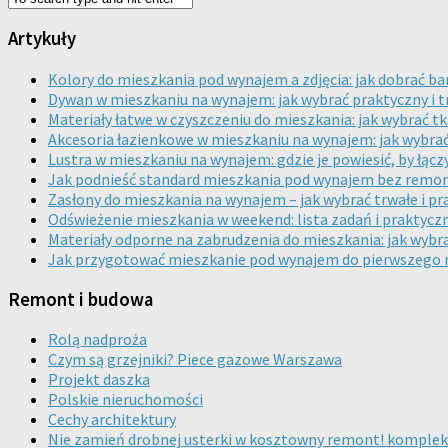
Artykuły
Kolory do mieszkania pod wynajem a zdjęcia: jak dobrać ba
Dywan w mieszkaniu na wynajem: jak wybrać praktyczny i t
Materiały łatwe w czyszczeniu do mieszkania: jak wybrać t
Akcesoria łazienkowe w mieszkaniu na wynajem: jak wybrać
Lustra w mieszkaniu na wynajem: gdzie je powiesić, by łącz
Jak podnieść standard mieszkania pod wynajem bez remontu
Zasłony do mieszkania na wynajem – jak wybrać trwałe i 
Odświeżenie mieszkania w weekend: lista zadań i praktycz
Materiały odporne na zabrudzenia do mieszkania: jak wybra
Jak przygotować mieszkanie pod wynajem do pierwszego na
Remont i budowa
Rolą nadproża
Czym są grzejniki? Piece gazowe Warszawa
Projekt daszka
Polskie nieruchomości
Cechy architektury
Nie zamień drobnej usterki w kosztowny remont! komplek