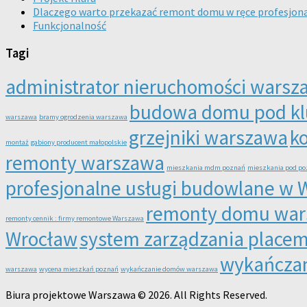
Dlaczego warto przekazać remont domu w ręce profesjon
Funkcjonalność
Tagi
administrator nieruchomości warsz
budowa domu pod kl
warszawa
bramy ogrodzenia warszawa
grzejniki warszawa
k
montaż
gabiony producent małopolskie
remonty warszawa
mieszkania mdm poznań
mieszkania pod p
profesjonalne usługi budowlane w 
remonty domu wa
remonty cennik : firmy remontowe Warszawa
Wrocław
system zarządzania place
wykańczan
warszawa
wycena mieszkań poznań
wykańczanie domów warszawa
Biura projektowe Warszawa © 2026. All Rights Reserved.