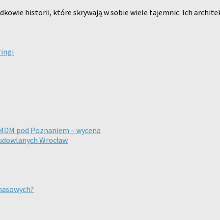
kowie historii, które skrywają w sobie wiele tajemnic. Ich archit
ingi
a MDM pod Poznaniem – wycena
budowlanych Wrocław
 masowych?