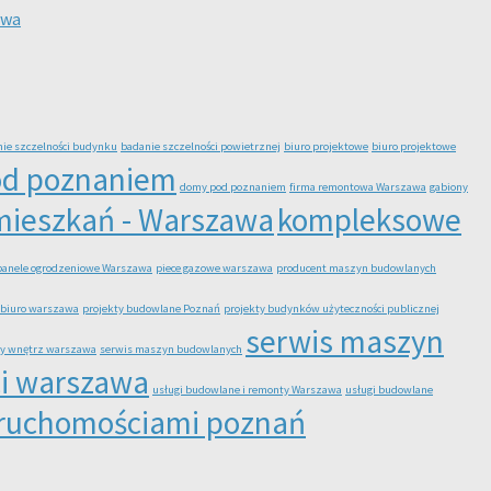
awa
ie szczelności budynku
badanie szczelności powietrznej
biuro projektowe
biuro projektowe
d poznaniem
domy pod poznaniem
firma remontowa Warszawa
gabiony
mieszkań - Warszawa
kompleksowe
panele ogrodzeniowe Warszawa
piece gazowe warszawa
producent maszyn budowlanych
 biuro warszawa
projekty budowlane Poznań
projekty budynków użyteczności publicznej
serwis maszyn
y wnętrz warszawa
serwis maszyn budowlanych
ci warszawa
usługi budowlane i remonty Warszawa
usługi budowlane
eruchomościami poznań