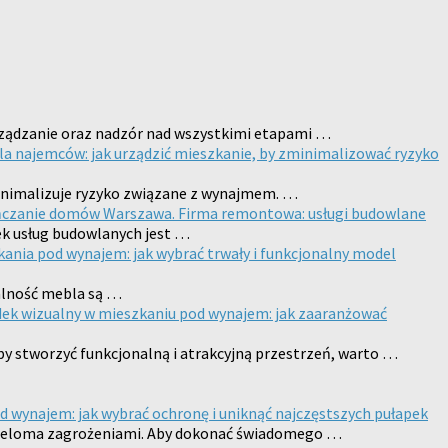
rządzanie oraz nadzór nad wszystkimi etapami …
dla najemców: jak urządzić mieszkanie, by zminimalizować ryzyko
minimalizuje ryzyko związane z wynajmem. …
ńczanie domów Warszawa. Firma remontowa: usługi budowlane
ek usług budowlanych jest …
kania pod wynajem: jak wybrać trwały i funkcjonalny model
alność mebla są …
ek wizualny w mieszkaniu pod wynajem: jak zaaranżować
 stworzyć funkcjonalną i atrakcyjną przestrzeń, warto …
 wynajem: jak wybrać ochronę i uniknąć najczęstszych pułapek
wieloma zagrożeniami. Aby dokonać świadomego …