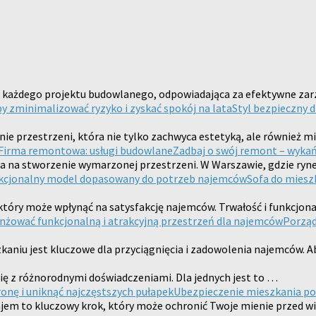
ji każdego projektu budowlanego, odpowiadająca za efektywne za
Styl bezpieczny 
ie przestrzeni, która nie tylko zachwyca estetyką, ale również 
Zadbaj o swój remont – wyka
sa na stworzenie wymarzonej przestrzeni. W Warszawie, gdzie ryn
Sofa do miesz
który może wpłynąć na satysfakcję najemców. Trwałość i funkcjon
Porząd
u jest kluczowe dla przyciągnięcia i zadowolenia najemców. Aby
 się z różnorodnymi doświadczeniami. Dla jednych jest to …
Ubezpieczenie mieszkania pod
jem to kluczowy krok, który może ochronić Twoje mienie przed 