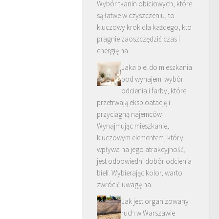
Wybór tkanin obiciowych, które
są łatwe w czyszczeniu, to
kluczowy krok dla każdego, kto
pragnie zaoszczędzić czas i
energię na …
Jaka biel do mieszkania
pod wynajem: wybór
odcienia i farby, które
przetrwają eksploatację i
przyciągną najemców
Wynajmując mieszkanie,
kluczowym elementem, który
wpływa na jego atrakcyjność,
jest odpowiedni dobór odcienia
bieli. Wybierając kolor, warto
zwrócić uwagę na …
Jak jest organizowany
ruch w Warszawie