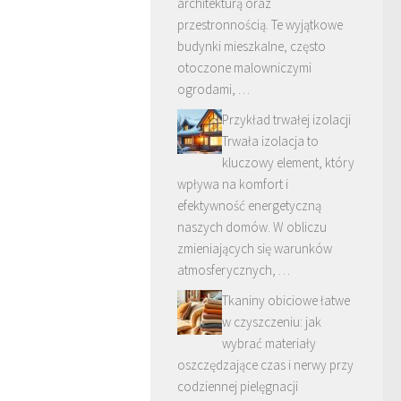
architekturą oraz
przestronnością. Te wyjątkowe
budynki mieszkalne, często
otoczone malowniczymi
ogrodami, …
Przykład trwałej izolacji
Trwała izolacja to
kluczowy element, który
wpływa na komfort i
efektywność energetyczną
naszych domów. W obliczu
zmieniających się warunków
atmosferycznych, …
Tkaniny obiciowe łatwe
w czyszczeniu: jak
wybrać materiały
oszczędzające czas i nerwy przy
codziennej pielęgnacji