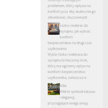
problemem, który wpływa na
komfort życia. Aby skutecznie go
zlikwidować, kluczowe jest …
Łóżko i materac do
wynajmu: jak wybrać
komfort i
bezpieczeństwo na długi czas
użytkowania
Wybór łóżka i materaca do
wynajmu to kluczowy krok,
który ma ogromny wpływ na
komfort i bezpieczeństwo
użytkownika, zwłaszcza w …
Wille
Wille to symbole luksusu
i elegancji,
przyciągające uwagę swoją