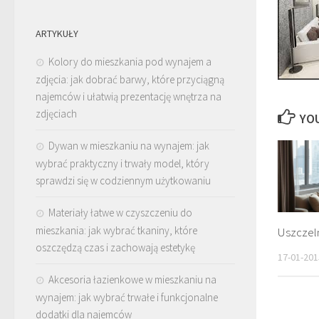
ARTYKUŁY
Kolory do mieszkania pod wynajem a
zdjęcia: jak dobrać barwy, które przyciągną
najemców i ułatwią prezentację wnętrza na
zdjęciach
YOU
Dywan w mieszkaniu na wynajem: jak
wybrać praktyczny i trwały model, który
sprawdzi się w codziennym użytkowaniu
Materiały łatwe w czyszczeniu do
mieszkania: jak wybrać tkaniny, które
Uszczel
oszczędzą czas i zachowają estetykę
17-01-201
Akcesoria łazienkowe w mieszkaniu na
wynajem: jak wybrać trwałe i funkcjonalne
dodatki dla najemców