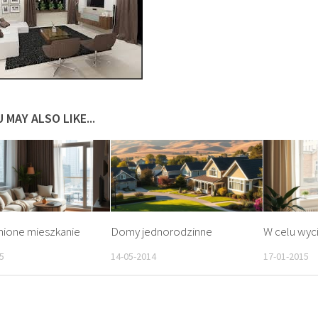
 MAY ALSO LIKE...
nione mieszkanie
Domy jednorodzinne
W celu wyc
5
14-05-2014
17-01-2015