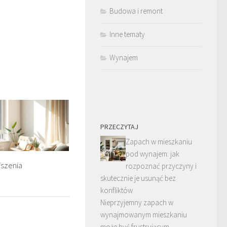
Budowa i remont
Inne tematy
Wynajem
PRZECZYTAJ
Zapach w mieszkaniu
pod wynajem: jak
iszenia
rozpoznać przyczyny i
skutecznie je usunąć bez
konfliktów
Nieprzyjemny zapach w
wynajmowanym mieszkaniu
może być frustrującym