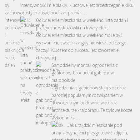
intensywność i nie blakły, kluczowe jest przestrzeganie kilku
prostych zasad podczas prania. …
Odświeżenie mieszkania w weekend: lista zadań i
praktyczne wskazówki na trwały efekt
Odświeżenie mieszkania w weekend może być
wyzwaniem, zwłaszcza gdy nie wiesz, od czego
zacząć. Kluczem do sukcesu jest stworzenie
efektywnej …
Samodzielny montaż ogrodzenia z
gabionów. Producent gabionów
małopolskie
Ogrodzenia z gabionów stają się coraz
bardziej popularnym rozwiązaniem w
nowoczesnym budownictwie oraz
architekturze krajobrazu. Te stylowe kosze
wykonane z …
Jak urządzić mieszkanie pod
wynajem i przygotować zdjęcia,