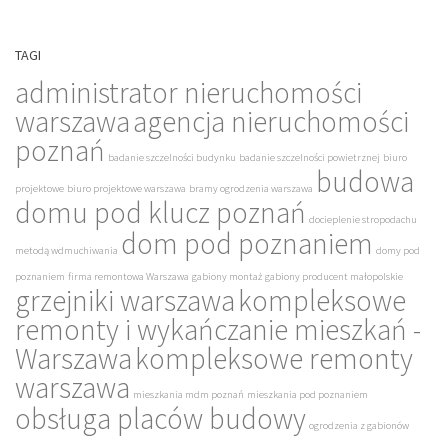
TAGI
administrator nieruchomości
warszawa
agencja nieruchomości
poznań
badanie szczelności budynku
badanie szczelności powietrznej
biuro
budowa
projektowe
biuro projektowe warszawa
bramy ogrodzenia warszawa
domu pod klucz poznań
docieplenie stropodachu
dom pod poznaniem
metodą wdmuchiwania
domy pod
poznaniem
firma remontowa Warszawa
gabiony montaż
gabiony producent małopolskie
grzejniki warszawa
kompleksowe
remonty i wykańczanie mieszkań -
Warszawa
kompleksowe remonty
warszawa
mieszkania mdm poznań
mieszkania pod poznaniem
obsługa placów budowy
ogrodzenia z gabionów