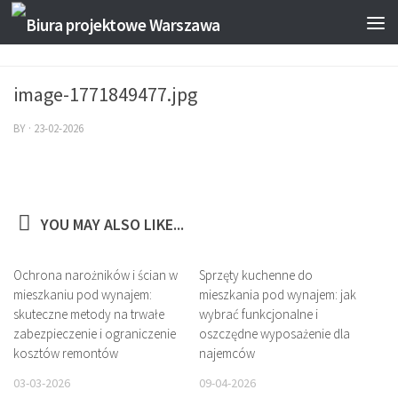
image-1771849477.jpg
BY
·
23-02-2026
YOU MAY ALSO LIKE...
Ochrona narożników i ścian w
Sprzęty kuchenne do
mieszkaniu pod wynajem:
mieszkania pod wynajem: jak
skuteczne metody na trwałe
wybrać funkcjonalne i
zabezpieczenie i ograniczenie
oszczędne wyposażenie dla
kosztów remontów
najemców
03-03-2026
09-04-2026