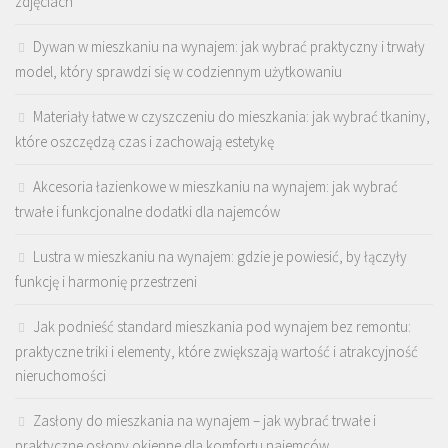
zdjęciach
Dywan w mieszkaniu na wynajem: jak wybrać praktyczny i trwały
model, który sprawdzi się w codziennym użytkowaniu
Materiały łatwe w czyszczeniu do mieszkania: jak wybrać tkaniny,
które oszczędzą czas i zachowają estetykę
Akcesoria łazienkowe w mieszkaniu na wynajem: jak wybrać
trwałe i funkcjonalne dodatki dla najemców
Lustra w mieszkaniu na wynajem: gdzie je powiesić, by łączyły
funkcję i harmonię przestrzeni
Jak podnieść standard mieszkania pod wynajem bez remontu:
praktyczne triki i elementy, które zwiększają wartość i atrakcyjność
nieruchomości
Zasłony do mieszkania na wynajem – jak wybrać trwałe i
praktyczne osłony okienne dla komfortu najemców