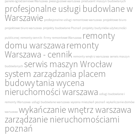
panele ogrodzeniowe Warszawa
piece gazowe warszawa
producent maszyn budowlanych
profesjonalne usługi budowlane w
Warszawie
profesjonalne usługi remontowe warszawa
projektowe biuro
projektowe biuro warszawa
projekty budowlane Poznań
projekty budynków użyteczności
remonty
publicznej
remonty cennik : firmy remontowe Warszawa
domu warszawa
remonty
Warszawa - cennik
remonty wnętrz warszawa
serwis maszyn
serwis maszyn Wrocław
budowlanych
system zarządzania placem
budowy
tania wycena
nieruchomości warszawa
usługi budowlane i
remonty Warszawa
usługi budowlane warszawa
wycena mieszkań poznań
wykańczanie domów
wykańczanie wnętrz warszawa
warszawa
zarządzanie nieruchomościami
poznań