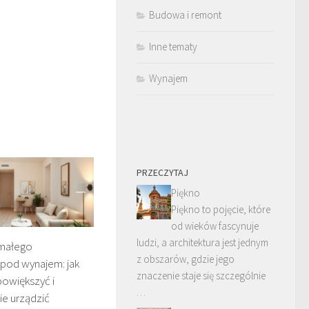
Budowa i remont
Inne tematy
Wynajem
PRZECZYTAJ
Piękno
Piękno to pojęcie, które
od wieków fascynuje
ludzi, a architektura jest jednym
 małego
z obszarów, gdzie jego
 pod wynajem: jak
znaczenie staje się szczególnie
powiększyć i
…
ie urządzić