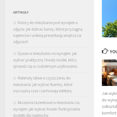
ARTYKUŁY
Kolory do mieszkania pod wynajem a
zdjęcia: jak dobrać barwy, które przyciągną
najemców i ułatwią prezentację wnętrza na
zdjęciach
YOU
Dywan w mieszkaniu na wynajem: jak
wybrać praktyczny i trwały model, który
sprawdzi się w codziennym użytkowaniu
Materiały łatwe w czyszczeniu do
mieszkania: jak wybrać tkaniny, które
oszczędzą czas i zachowają estetykę
Jak wybr
do wynaj
Akcesoria łazienkowe w mieszkaniu na
odkształ
wynajem: jak wybrać trwałe i funkcjonalne
komfort 
dodatki dla najemców