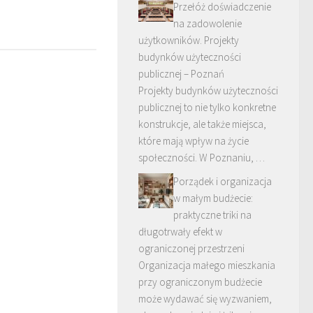
Przełóż doświadczenie
na zadowolenie
użytkowników. Projekty
budynków użyteczności
publicznej – Poznań
Projekty budynków użyteczności
publicznej to nie tylko konkretne
konstrukcje, ale także miejsca,
które mają wpływ na życie
społeczności. W Poznaniu, …
Porządek i organizacja
w małym budżecie:
praktyczne triki na
długotrwały efekt w
ograniczonej przestrzeni
Organizacja małego mieszkania
przy ograniczonym budżecie
może wydawać się wyzwaniem,