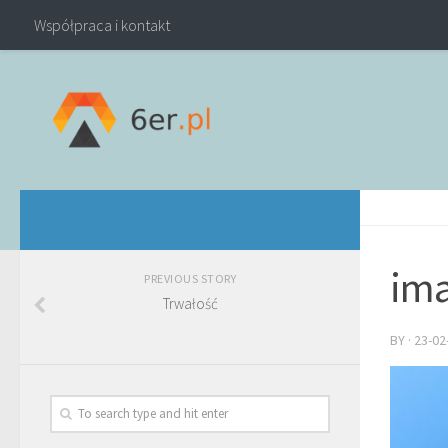
Współpraca i kontakt
ima
PREVIOUS STORY
Trwałość
BY
·
23-02