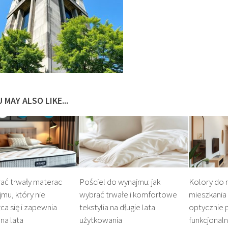
 MAY ALSO LIKE...
ać trwały materac
Pościel do wynajmu: jak
Kolory do
mu, który nie
wybrać trwałe i komfortowe
mieszkania
ca się i zapewnia
tekstylia na długie lata
optycznie 
na lata
użytkowania
funkcjonaln