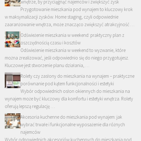
wnętrze, by przyciągnąć najemców i zwiększyć zysk
Przygotowanie mieszkania pod wynajem to kluczowy krok
w maksymalizacji zysków. Home staging, czyli odpowiednie
zaaranżowanie wnętrza, może znacząco zwiększyć atrakcyjność …
Odświeżenie mieszkania w weekend: praktyczny plan z
oszczędnością czasu i kosztów
Odświeżenie mieszkania w weekend to wyzwanie, które
można zrealizować, jeśli odpowiednio się do niego przygotujesz.
Kluczowe jest stworzenie planu działania, …
Rolety czy zasłony do mieszkania na wynajem – praktyczne
porównanie pod kątem funkcjonalności i estetyki
Wybór odpowiednich osłon okiennych do mieszkania na
wynajem może być kluczowy dla komfortu i estetyki wnętrza. Rolety
oferują lepszą regulację …
Akcesoria kuchenne do mieszkania pod wynajem: jak
wybrać trwałe i funkcjonalne wyposażenie dla różnych
najemców
Wybór odpowiednich akcesoriów kuchennych do mieszkania pod