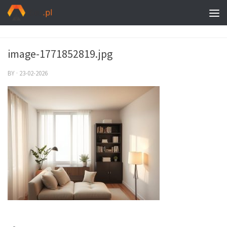
image-1771852819.jpg
BY
·
23-02-2026