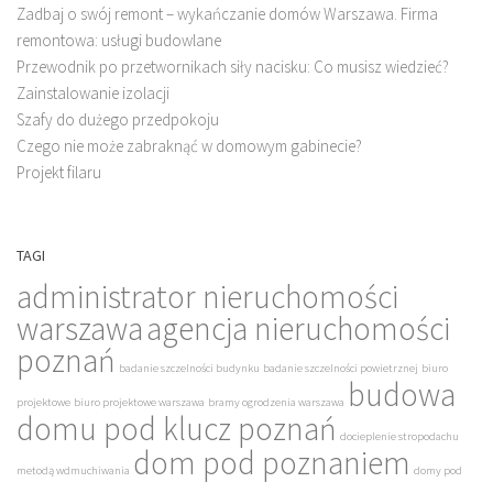
Zadbaj o swój remont – wykańczanie domów Warszawa. Firma
remontowa: usługi budowlane
Przewodnik po przetwornikach siły nacisku: Co musisz wiedzieć?
Zainstalowanie izolacji
Szafy do dużego przedpokoju
Czego nie może zabraknąć w domowym gabinecie?
Projekt filaru
TAGI
administrator nieruchomości
warszawa
agencja nieruchomości
poznań
badanie szczelności budynku
badanie szczelności powietrznej
biuro
budowa
projektowe
biuro projektowe warszawa
bramy ogrodzenia warszawa
domu pod klucz poznań
docieplenie stropodachu
dom pod poznaniem
metodą wdmuchiwania
domy pod