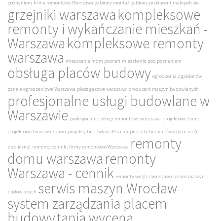
poznaniem
firma remontowa Warszawa
gabiony montaż
gabiony producent małopolskie
grzejniki warszawa
kompleksowe
remonty i wykańczanie mieszkań -
Warszawa
kompleksowe remonty
warszawa
mieszkania mdm poznań
mieszkania pod poznaniem
obsługa placów budowy
ogrodzenia z gabionów
panele ogrodzeniowe Warszawa
piece gazowe warszawa
producent maszyn budowlanych
profesjonalne usługi budowlane w
Warszawie
profesjonalne usługi remontowe warszawa
projektowe biuro
projektowe biuro warszawa
projekty budowlane Poznań
projekty budynków użyteczności
remonty
publicznej
remonty cennik : firmy remontowe Warszawa
domu warszawa
remonty
Warszawa - cennik
remonty wnętrz warszawa
serwis maszyn
serwis maszyn Wrocław
budowlanych
system zarządzania placem
budowy
tania wycena