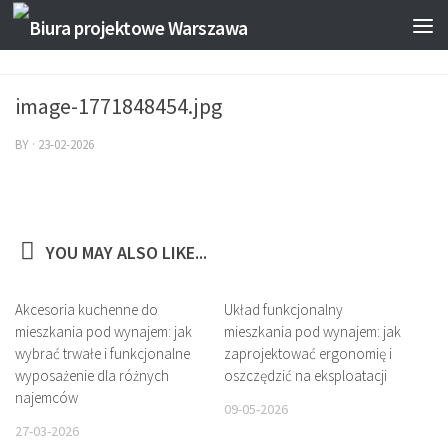
image-1771848454.jpg
BY
·
23-02-2026
YOU MAY ALSO LIKE...
Akcesoria kuchenne do
Układ funkcjonalny
mieszkania pod wynajem: jak
mieszkania pod wynajem: jak
wybrać trwałe i funkcjonalne
zaprojektować ergonomię i
wyposażenie dla różnych
oszczędzić na eksploatacji
najemców
09-05-2026
27-03-2026