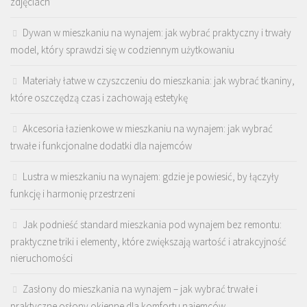
zdjęciach
Dywan w mieszkaniu na wynajem: jak wybrać praktyczny i trwały
model, który sprawdzi się w codziennym użytkowaniu
Materiały łatwe w czyszczeniu do mieszkania: jak wybrać tkaniny,
które oszczędzą czas i zachowają estetykę
Akcesoria łazienkowe w mieszkaniu na wynajem: jak wybrać
trwałe i funkcjonalne dodatki dla najemców
Lustra w mieszkaniu na wynajem: gdzie je powiesić, by łączyły
funkcję i harmonię przestrzeni
Jak podnieść standard mieszkania pod wynajem bez remontu:
praktyczne triki i elementy, które zwiększają wartość i atrakcyjność
nieruchomości
Zasłony do mieszkania na wynajem – jak wybrać trwałe i
praktyczne osłony okienne dla komfortu najemców