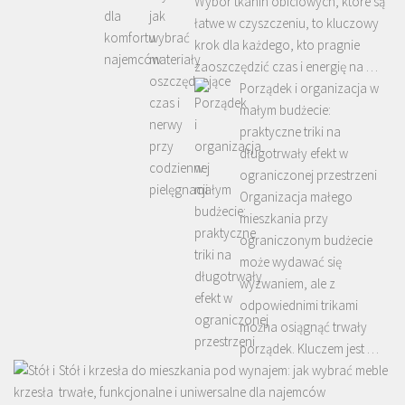
Wybór tkanin obiciowych, które są
łatwe w czyszczeniu, to kluczowy
krok dla każdego, kto pragnie
zaoszczędzić czas i energię na …
Porządek i organizacja w
małym budżecie:
praktyczne triki na
długotrwały efekt w
ograniczonej przestrzeni
Organizacja małego
mieszkania przy
ograniczonym budżecie
może wydawać się
wyzwaniem, ale z
odpowiednimi trikami
można osiągnąć trwały
porządek. Kluczem jest …
Stół i krzesła do mieszkania pod wynajem: jak wybrać meble
trwałe, funkcjonalne i uniwersalne dla najemców