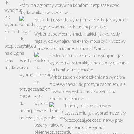
który ma ogromny wpływ na komfort i bezpieczeństwo
użytkownika, zwłaszcza w …
Komoda i regał do wynajmu na eventy: jak wybrać i
przygotować meble do udanej aranżacji
Wybór odpowiednich mebli, takich jak komody i
regały, do wynajmu na eventy może być kluczowy
dla stworzenia udanej aranżacji. Warto …
Zasłony do mieszkania na wynajem – jak
wybrać trwałe i praktyczne osłony okienne
dla komfortu najemców
Wybór zasłon do mieszkania na wynajem
może wydawać się prostym zadaniem, ale
niewłaściwy wybór może wpłynąć na
komfort najemców i …
Tkaniny obiciowe łatwe w
czyszczeniu: jak wybrać materiały
oszczędzające czas i nerwy przy
codziennej pielęgnacji