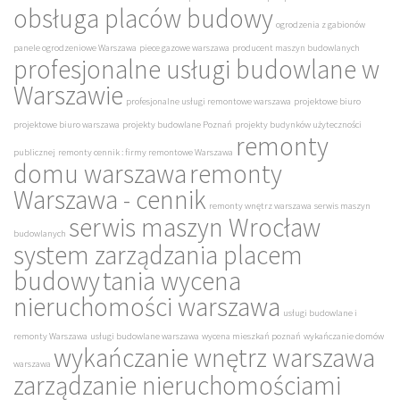
obsługa placów budowy
ogrodzenia z gabionów
panele ogrodzeniowe Warszawa
piece gazowe warszawa
producent maszyn budowlanych
profesjonalne usługi budowlane w
Warszawie
profesjonalne usługi remontowe warszawa
projektowe biuro
projektowe biuro warszawa
projekty budowlane Poznań
projekty budynków użyteczności
remonty
publicznej
remonty cennik : firmy remontowe Warszawa
domu warszawa
remonty
Warszawa - cennik
remonty wnętrz warszawa
serwis maszyn
serwis maszyn Wrocław
budowlanych
system zarządzania placem
budowy
tania wycena
nieruchomości warszawa
usługi budowlane i
remonty Warszawa
usługi budowlane warszawa
wycena mieszkań poznań
wykańczanie domów
wykańczanie wnętrz warszawa
warszawa
zarządzanie nieruchomościami