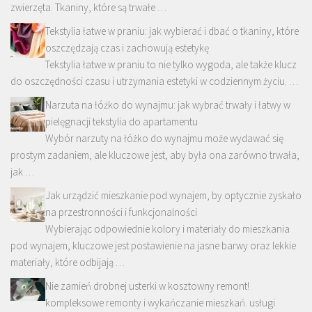
zwierzęta. Tkaniny, które są trwałe …
Tekstylia łatwe w praniu: jak wybierać i dbać o tkaniny, które
oszczędzają czas i zachowują estetykę
Tekstylia łatwe w praniu to nie tylko wygoda, ale także klucz
do oszczędności czasu i utrzymania estetyki w codziennym życiu. …
Narzuta na łóżko do wynajmu: jak wybrać trwały i łatwy w
pielęgnacji tekstylia do apartamentu
Wybór narzuty na łóżko do wynajmu może wydawać się
prostym zadaniem, ale kluczowe jest, aby była ona zarówno trwała,
jak …
Jak urządzić mieszkanie pod wynajem, by optycznie zyskało
na przestronności i funkcjonalności
Wybierając odpowiednie kolory i materiały do mieszkania
pod wynajem, kluczowe jest postawienie na jasne barwy oraz lekkie
materiały, które odbijają …
Nie zamień drobnej usterki w kosztowny remont!
kompleksowe remonty i wykańczanie mieszkań. usługi