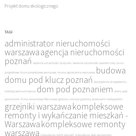
Projekt domu ekologicznego
TAGI
administrator nieruchomości
warszawa
agencja nieruchomości
poznań
badanie szczelności budynku
badanie szczelności powietrznej
biuro
budowa
projektowe
biuro projektowe warszawa
bramy ogrodzenia warszawa
domu pod klucz poznań
docieplenie stropodachu
dom pod poznaniem
metodą wdmuchiwania
domy pod
poznaniem
firma remontowa Warszawa
gabiony montaż
gabiony producent małopolskie
grzejniki warszawa
kompleksowe
remonty i wykańczanie mieszkań -
Warszawa
kompleksowe remonty
warszawa
mieszkania mdm poznań
mieszkania pod poznaniem