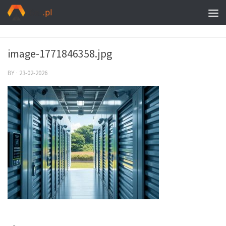
image-1771846358.jpg
BY
·
23-02-2026