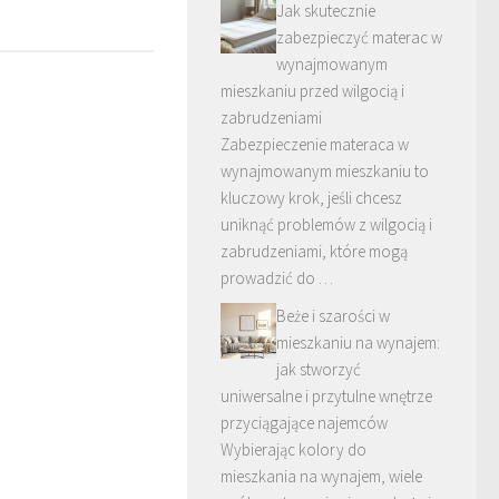
Jak skutecznie
zabezpieczyć materac w
wynajmowanym
mieszkaniu przed wilgocią i
zabrudzeniami
Zabezpieczenie materaca w
wynajmowanym mieszkaniu to
kluczowy krok, jeśli chcesz
uniknąć problemów z wilgocią i
zabrudzeniami, które mogą
prowadzić do …
Beże i szarości w
mieszkaniu na wynajem:
jak stworzyć
uniwersalne i przytulne wnętrze
przyciągające najemców
Wybierając kolory do
mieszkania na wynajem, wiele