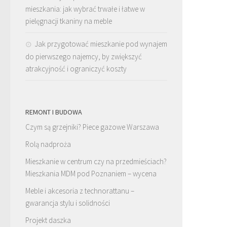
mieszkania: jak wybrać trwałe i łatwe w
pielęgnacji tkaniny na meble
Jak przygotować mieszkanie pod wynajem
do pierwszego najemcy, by zwiększyć
atrakcyjność i ograniczyć koszty
REMONT I BUDOWA
Czym są grzejniki? Piece gazowe Warszawa
Rolą nadproża
Mieszkanie w centrum czy na przedmieściach?
Mieszkania MDM pod Poznaniem – wycena
Meble i akcesoria z technorattanu –
gwarancja stylu i solidności
Projekt daszka