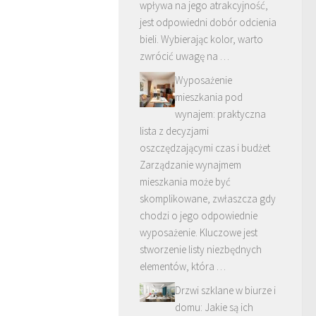
wpływa na jego atrakcyjność,
jest odpowiedni dobór odcienia
bieli. Wybierając kolor, warto
zwrócić uwagę na …
Wyposażenie
mieszkania pod
wynajem: praktyczna
lista z decyzjami
oszczędzającymi czas i budżet
Zarządzanie wynajmem
mieszkania może być
skomplikowane, zwłaszcza gdy
chodzi o jego odpowiednie
wyposażenie. Kluczowe jest
stworzenie listy niezbędnych
elementów, która …
Drzwi szklane w biurze i
domu: Jakie są ich