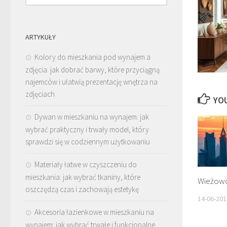
ARTYKUŁY
Kolory do mieszkania pod wynajem a
zdjęcia: jak dobrać barwy, które przyciągną
najemców i ułatwią prezentację wnętrza na
zdjęciach
YOU
Dywan w mieszkaniu na wynajem: jak
wybrać praktyczny i trwały model, który
sprawdzi się w codziennym użytkowaniu
Materiały łatwe w czyszczeniu do
mieszkania: jak wybrać tkaniny, które
Wieżow
oszczędzą czas i zachowają estetykę
14-06-201
Akcesoria łazienkowe w mieszkaniu na
wynajem: jak wybrać trwałe i funkcjonalne