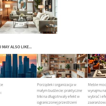
 MAY ALSO LIKE...
ce
Porządek i organizacja w
Meble mod
małym budżecie: praktyczne
wynajmu na 
4
triki na długotrwały efekt w
wybrać i ef
ograniczonej przestrzeni
zaaranżowa