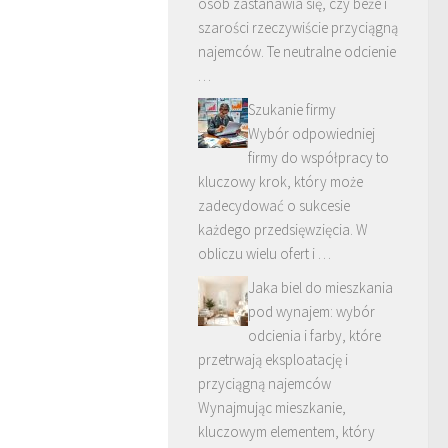
osób zastanawia się, czy beże i
szarości rzeczywiście przyciągną
najemców. Te neutralne odcienie
…
Szukanie firmy
Wybór odpowiedniej
firmy do współpracy to
kluczowy krok, który może
zadecydować o sukcesie
każdego przedsięwzięcia. W
obliczu wielu ofert i …
Jaka biel do mieszkania
pod wynajem: wybór
odcienia i farby, które
przetrwają eksploatację i
przyciągną najemców
Wynajmując mieszkanie,
kluczowym elementem, który