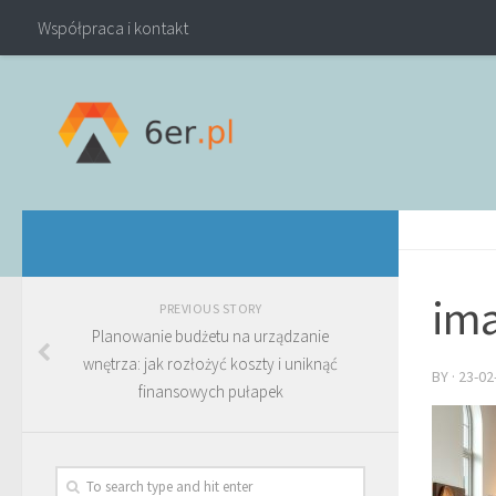
Współpraca i kontakt
ima
PREVIOUS STORY
Planowanie budżetu na urządzanie
wnętrza: jak rozłożyć koszty i uniknąć
BY
·
23-02
finansowych pułapek