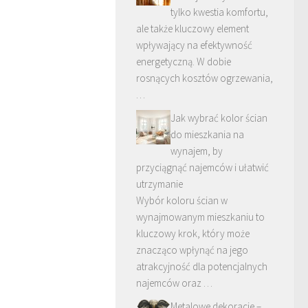
tylko kwestia komfortu,
ale także kluczowy element
wpływający na efektywność
energetyczną. W dobie
rosnących kosztów ogrzewania,
…
Jak wybrać kolor ścian
do mieszkania na
wynajem, by
przyciągnąć najemców i ułatwić
utrzymanie
Wybór koloru ścian w
wynajmowanym mieszkaniu to
kluczowy krok, który może
znacząco wpłynąć na jego
atrakcyjność dla potencjalnych
najemców oraz …
Metalowe dekoracje –