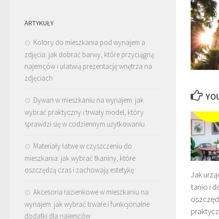
ARTYKUŁY
Kolory do mieszkania pod wynajem a
zdjęcia: jak dobrać barwy, które przyciągną
najemców i ułatwią prezentację wnętrza na
zdjęciach
YOU
Dywan w mieszkaniu na wynajem: jak
wybrać praktyczny i trwały model, który
sprawdzi się w codziennym użytkowaniu
Materiały łatwe w czyszczeniu do
mieszkania: jak wybrać tkaniny, które
oszczędzą czas i zachowają estetykę
Jak urzą
tanio i 
Akcesoria łazienkowe w mieszkaniu na
oszczęd
wynajem: jak wybrać trwałe i funkcjonalne
praktycz
dodatki dla najemców