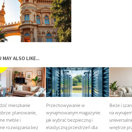
 MAY ALSO LIKE...
dzić mieszkanie
Przechowywanie w
Beże i szar
dobrze: planowanie,
wynajmowanym magazynie:
na wynajem
ne meble i
jak wybrać bezpieczną i
uniwersalne
ne rozwiązania bez
elastyczną przestrzeń dla
wnętrze pr