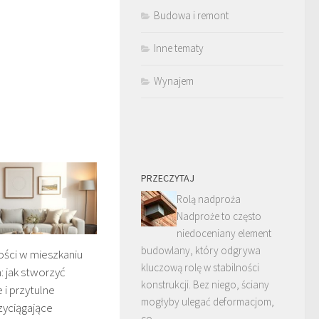
Budowa i remont
Inne tematy
Wynajem
PRZECZYTAJ
Rolą nadproża
Nadproże to często
niedoceniany element
budowlany, który odgrywa
ości w mieszkaniu
kluczową rolę w stabilności
: jak stworzyć
konstrukcji. Bez niego, ściany
 i przytulne
mogłyby ulegać deformacjom,
zyciągające
co …