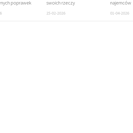
nych poprawek
swoich rzeczy
najemców
6
25-02-2026
01-04-2026