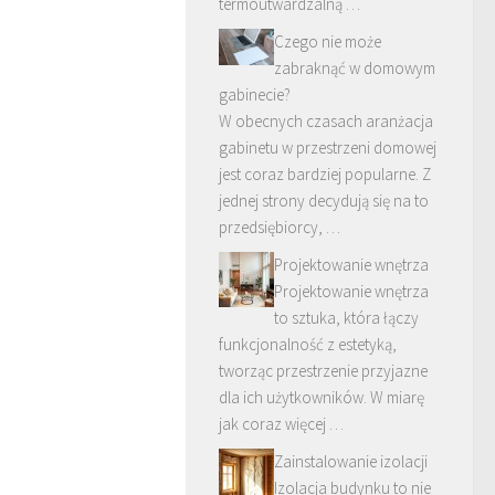
termoutwardzalną …
Czego nie może
zabraknąć w domowym
gabinecie?
W obecnych czasach aranżacja
gabinetu w przestrzeni domowej
jest coraz bardziej popularne. Z
jednej strony decydują się na to
przedsiębiorcy, …
Projektowanie wnętrza
Projektowanie wnętrza
to sztuka, która łączy
funkcjonalność z estetyką,
tworząc przestrzenie przyjazne
dla ich użytkowników. W miarę
jak coraz więcej …
Zainstalowanie izolacji
Izolacja budynku to nie