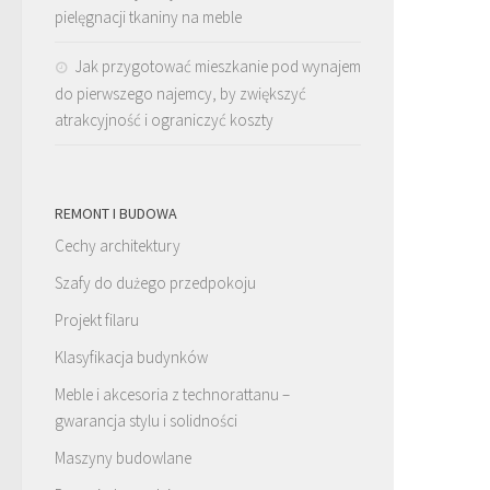
pielęgnacji tkaniny na meble
Jak przygotować mieszkanie pod wynajem
do pierwszego najemcy, by zwiększyć
atrakcyjność i ograniczyć koszty
REMONT I BUDOWA
Cechy architektury
Szafy do dużego przedpokoju
Projekt filaru
Klasyfikacja budynków
Meble i akcesoria z technorattanu –
gwarancja stylu i solidności
Maszyny budowlane