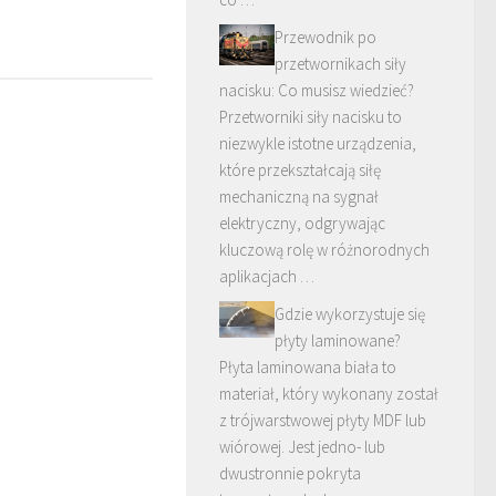
Przewodnik po
przetwornikach siły
nacisku: Co musisz wiedzieć?
Przetworniki siły nacisku to
niezwykle istotne urządzenia,
które przekształcają siłę
mechaniczną na sygnał
elektryczny, odgrywając
kluczową rolę w różnorodnych
aplikacjach …
Gdzie wykorzystuje się
płyty laminowane?
Płyta laminowana biała to
materiał, który wykonany został
z trójwarstwowej płyty MDF lub
wiórowej. Jest jedno- lub
dwustronnie pokryta