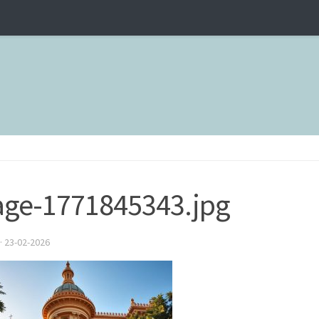
ge-1771845343.jpg
·
23-02-2026