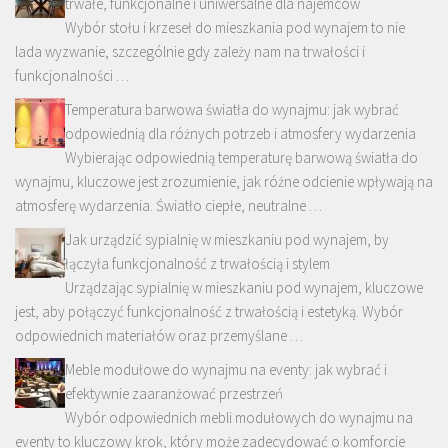
trwałe, funkcjonalne i uniwersalne dla najemców
Wybór stołu i krzeseł do mieszkania pod wynajem to nie
lada wyzwanie, szczególnie gdy zależy nam na trwałości i
funkcjonalności …
Temperatura barwowa światła do wynajmu: jak wybrać
odpowiednią dla różnych potrzeb i atmosfery wydarzenia
Wybierając odpowiednią temperaturę barwową światła do
wynajmu, kluczowe jest zrozumienie, jak różne odcienie wpływają na
atmosferę wydarzenia. Światło ciepłe, neutralne …
Jak urządzić sypialnię w mieszkaniu pod wynajem, by
łączyła funkcjonalność z trwałością i stylem
Urządzając sypialnię w mieszkaniu pod wynajem, kluczowe
jest, aby połączyć funkcjonalność z trwałością i estetyką. Wybór
odpowiednich materiałów oraz przemyślane …
Meble modułowe do wynajmu na eventy: jak wybrać i
efektywnie zaaranżować przestrzeń
Wybór odpowiednich mebli modułowych do wynajmu na
eventy to kluczowy krok, który może zadecydować o komforcie