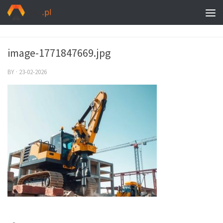
image-1771847669.jpg
BY
·
23-02-2026