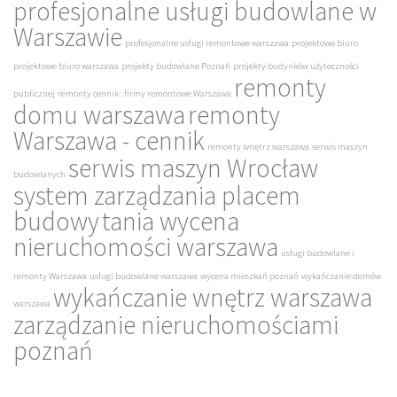
profesjonalne usługi budowlane w
Warszawie
profesjonalne usługi remontowe warszawa
projektowe biuro
projektowe biuro warszawa
projekty budowlane Poznań
projekty budynków użyteczności
remonty
publicznej
remonty cennik : firmy remontowe Warszawa
domu warszawa
remonty
Warszawa - cennik
remonty wnętrz warszawa
serwis maszyn
serwis maszyn Wrocław
budowlanych
system zarządzania placem
budowy
tania wycena
nieruchomości warszawa
usługi budowlane i
remonty Warszawa
usługi budowlane warszawa
wycena mieszkań poznań
wykańczanie domów
wykańczanie wnętrz warszawa
warszawa
zarządzanie nieruchomościami
poznań