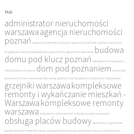
TAGI
administrator nieruchomości
warszawa
agencja nieruchomości
poznań
badanie szczelności budynku
badanie szczelności powietrznej
biuro
budowa
projektowe
biuro projektowe warszawa
bramy ogrodzenia warszawa
domu pod klucz poznań
docieplenie stropodachu
dom pod poznaniem
metodą wdmuchiwania
domy pod
poznaniem
firma remontowa Warszawa
gabiony montaż
gabiony producent małopolskie
grzejniki warszawa
kompleksowe
remonty i wykańczanie mieszkań -
Warszawa
kompleksowe remonty
warszawa
mieszkania mdm poznań
mieszkania pod poznaniem
obsługa placów budowy
ogrodzenia z gabionów
panele ogrodzeniowe Warszawa
piece gazowe warszawa
producent maszyn budowlanych